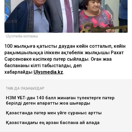
Ulysmedia коллажы
100 жылқыға қатысты даудан кейін сотталып, кейін
рақымшылыққа іліккен ақтөбелік жылқышы Рахат
Сәрсеновке кәсіпкер пәтер сыйлады. Оған жаңа
баспананың кілті табысталды, деп
хабарлайды
Ulysmedia.kz
.
ТАҒЫ ДА ОҚЫҢЫЗДАР
НЗМ ҰБТ-дан 140 балл жинаған түлектерге пәтер
берілді деген ақпаратты жоққа шығарды
Қазақстанда пәтер мен үйге сұраныс артты
Қазақстандағы ең арзан баспана қай қалада