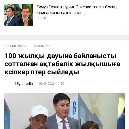
Тимур Турлов Нұрәлі Әлиевке тиесілі болған
компанияны сатып алды
17:20
ULYSMEDIA.KZ
Жаңалықтар
100 жылқы дауына байланысты
сотталған ақтөбелік жылқышыға
кәсіпкер пәтер сыйлады
Ulysmedia
05.08.2026, 11:30