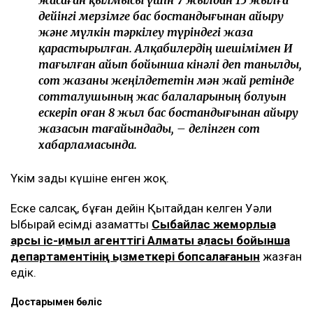
дейінгі мерзімге бас бостандығынан айыру
және мүлкін тәркілеу түріндегі жаза
қарастырылған. Алқабилердің шешімімен И
тағылған айып бойынша кінәлі деп танылды,
сот жазаны жеңілдететін мән жай ретінде
сотталушының жас балаларының болуын
ескеріп оған 8 жыл бас бостандығынан айыру
жазасын тағайындады, – делінген сот
хабарламасында.
Үкім заңды күшіне енген жоқ.
Еске салсақ, бұған дейін Қытайдан келген Уәли
Ыбырай есімді азаматты
Сыбайлас жемқорлыққа
қарсы іс-қимыл агенттігі Алматы қаласы бойынша
департаментінің қызметкері бопсалағанын
жазған
едік.
Достарыңмен бөліс