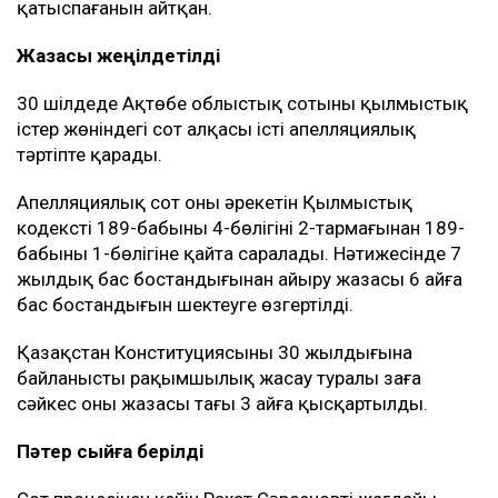
қатыспағанын айтқан.
Жазасы жеңілдетілді
30 шілдеде Ақтөбе облыстық сотының қылмыстық
істер жөніндегі сот алқасы істі апелляциялық
тәртіпте қарады.
Апелляциялық сот оның әрекетін Қылмыстық
кодекстің 189-бабының 4-бөлігінің 2-тармағынан 189-
бабының 1-бөлігіне қайта саралады. Нәтижесінде 7
жылдық бас бостандығынан айыру жазасы 6 айға
бас бостандығын шектеуге өзгертілді.
Қазақстан Конституциясының 30 жылдығына
байланысты рақымшылық жасау туралы заңға
сәйкес оның жазасы тағы 3 айға қысқартылды.
Пәтер сыйға берілді