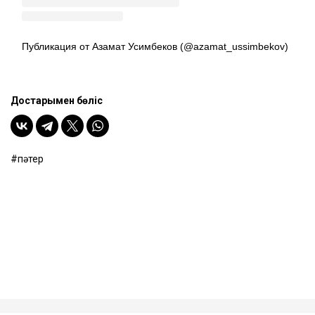
Публикация от Азамат Усимбеков (@azamat_ussimbekov)
Достарыңмен бөліс
пәтер