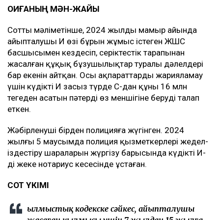
ОҚИҒАНЫҢ МӘН-ЖАЙЫ
Соттың мәліметінше, 2024 жылдың мамыр айында
айыпталушы И өзі бұрын жұмыс істеген ЖШС
басшысымен кездесіп, серіктестік тарапынан
жасалған құқық бұзушылықтар туралы дәлелдері
бар екенін айтқан. Осы ақпараттарды жарияламау
үшін күдікті И заңсыз түрде С-дан құны 16 млн
теңгеден асатын пәтерді өз меншігіне беруді талап
еткен.
Жәбірленуші бірден полицияға жүгінген. 2024
жылғы 5 маусымда полиция қызметкерлері жедел-
іздестіру шараларын жүргізу барысында күдікті И-
ді жеке нотариус кеңсесінде ұстаған.
СОТ ҮКІМІ
Қылмыстық кодекске сәйкес, айыпталушы
жасаған қылмысы үшін 7 жылдан 15 жылға