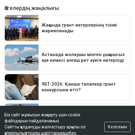
Біз сайт жұмысын жақсарту үшін cookie
файлдарын пайдаланамыз.
Келісемін
Сайтты қолдануды жалғастыру арқылы сіз
құпиялылық туралы шарттарымызбен