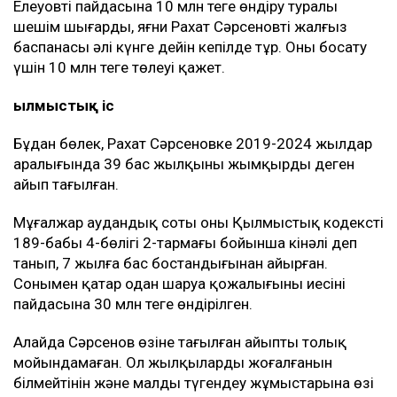
Елеуовтің пайдасына 10 млн теңге өндіру туралы
шешім шығарды, яғни Рахат Сәрсеновтің жалғыз
баспанасы әлі күнге дейін кепілде тұр. Оны босату
үшін 10 млн теңге төлеуі қажет.
Қылмыстық іс
Бұдан бөлек, Рахат Сәрсеновке 2019-2024 жылдар
аралығында 39 бас жылқыны жымқырды деген
айып тағылған.
Мұғалжар аудандық соты оны Қылмыстық кодекстің
189-бабы 4-бөлігі 2-тармағы бойынша кінәлі деп
танып, 7 жылға бас бостандығынан айырған.
Сонымен қатар одан шаруа қожалығының иесінің
пайдасына 30 млн теңге өндірілген.
Алайда Сәрсенов өзіне тағылған айыпты толық
мойындамаған. Ол жылқылардың жоғалғанын
білмейтінін және малды түгендеу жұмыстарына өзі