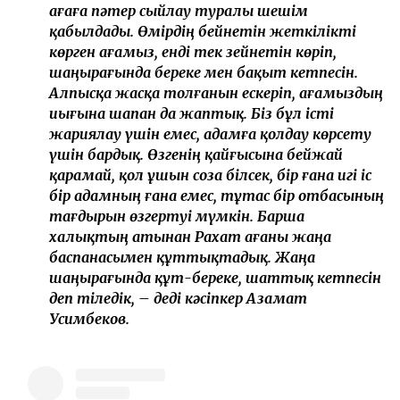
ағаға пәтер сыйлау туралы шешім
қабылдады. Өмірдің бейнетін жеткілікті
көрген ағамыз, енді тек зейнетін көріп,
шаңырағында береке мен бақыт кетпесін.
Алпысқа жасқа толғанын ескеріп, ағамыздың
иығына шапан да жаптық. Біз бұл істі
жариялау үшін емес, адамға қолдау көрсету
үшін бардық. Өзгенің қайғысына бейжай
қарамай, қол ұшын соза білсек, бір ғана игі іс
бір адамның ғана емес, тұтас бір отбасының
тағдырын өзгертуі мүмкін. Барша
халықтың атынан Рахат ағаны жаңа
баспанасымен құттықтадық. Жаңа
шаңырағында құт-береке, шаттық кетпесін
деп тіледік, – деді кәсіпкер Азамат
Усимбеков.