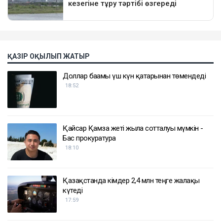
ҚАЗІР ОҚЫЛЫП ЖАТЫР
Доллар бағамы үш күн қатарынан төмендеді
18:52
Қайсар Қамза жеті жылға сотталуы мүмкін -
Бас прокуратура
18:10
Қазақстанда кімдер 2,4 млн теңге жалақы
күтеді
17:59