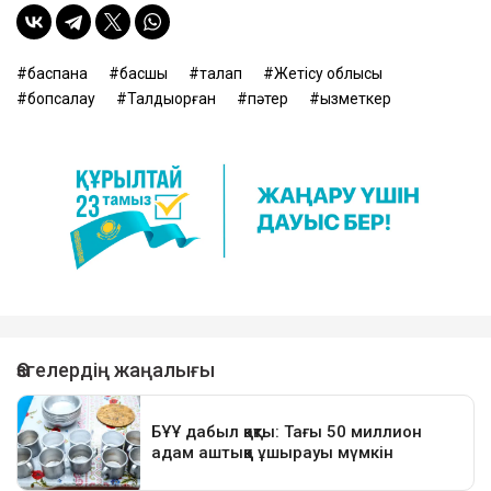
баспана
басшы
талап
Жетісу облысы
бопсалау
Талдықорған
пәтер
қызметкер