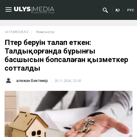
ҚАЗ
РУС
ULYSMEDIA.KZ
Жаңалықтар
Пәтер беруін талап еткен:
Талдықорғанда бұрынғы
басшысын бопсалаған қызметкер
сотталды
Қалижан Бектемір
20.11.2024, 22:50