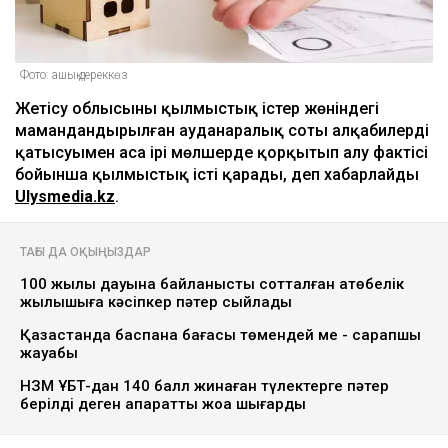
Фото: ашық дереккөз
Жетісу облысының қылмыстық істер жөніндегі
мамандандырылған ауданаралық соты алқабилердің
қатысуымен аса ірі мөлшерде қорқытып алу фактісі
бойынша қылмыстық істі қарады, деп хабарлайды
Ulysmedia.kz
.
ТАҒЫ ДА ОҚЫҢЫЗДАР
100 жылқы дауына байланысты сотталған ақтөбелік
жылқышыға кәсіпкер пәтер сыйлады
Қазақстанда баспана бағасы төмендей ме - сарапшы
жауабы
НЗМ ҰБТ-дан 140 балл жинаған түлектерге пәтер
берілді деген ақпаратты жоққа шығарды