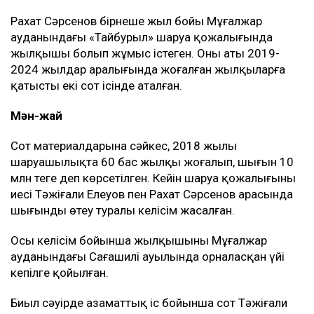
Рахат Сәрсенов бірнеше жыл бойы Мұғалжар
ауданындағы «Тайбурыл» шаруа қожалығында
жылқышы болып жұмыс істеген. Оның аты 2019-
2024 жылдар аралығында жоғалған жылқыларға
қатысты екі сот ісінде аталған.
Мән-жай
Сот материалдарына сәйкес, 2018 жылы
шаруашылықта 60 бас жылқы жоғалып, шығын 10
млн теңге деп көрсетілген. Кейін шаруа қожалығының
иесі Тәжіғали Елеуов пен Рахат Сәрсенов арасында
шығынды өтеу туралы келісім жасалған.
Осы келісім бойынша жылқышының Мұғалжар
ауданындағы Сағашилі ауылында орналасқан үйі
кепілге қойылған.
Биыл сәуірде азаматтық іс бойынша сот Тәжіғали