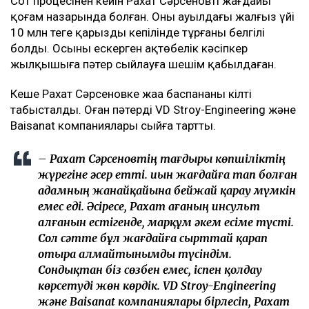
Сот процесінен кейін Рахат Сәрсеновтің жағдайы
қоғам назарында болған. Оның ауылдағы жалғыз үйі
10 млн теңге қарыздың кепілінде тұрғаны белгілі
болды. Осыны ескерген ақтөбелік кәсіпкер
жылқышыға пәтер сыйлауға шешім қабылдаған.
Кеше Рахат Сәрсеновке жаңа баспананың кілті
табысталды. Оған пәтерді VD Stroy-Engineering және
Baisanat компаниялары сыйға тартты.
– Рахат Сәрсеновтің тағдыры көпшіліктің
жүрегіне әсер етті. Қиын жағдайға тап болған
адамның жанайқайына бейжай қарау мүмкін
емес еді. Әсіресе, Рахат ағаның инсульт
алғанын естігенде, марқұм әкем есіме түсті.
Сол сәтте бұл жағдайға сырттай қарап
отыра алмайтынымды түсіндім.
Сондықтан біз сөзбен емес, іспен қолдау
көрсетуді жөн көрдік. VD Stroy-Engineering
және Baisanat компаниялары бірлесіп, Рахат