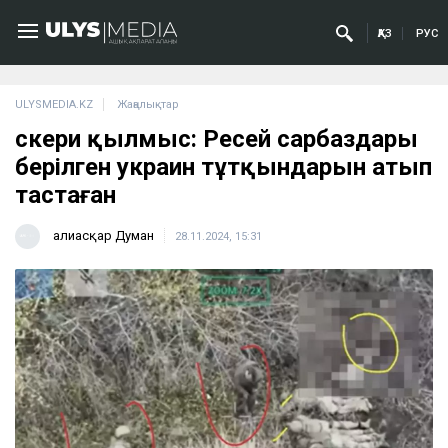
ҚАЗ
РУС
ULYSMEDIA.KZ
Жаңалықтар
Әскери қылмыс: Ресей сарбаздары
берілген украин тұтқындарын атып
тастаған
Ғалиасқар Думан
28.11.2024, 15:31