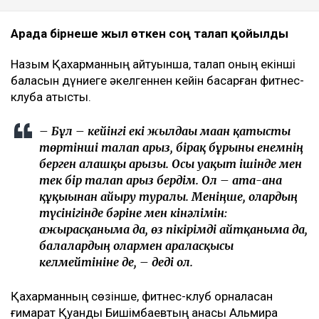
Арада бірнеше жыл өткен соң талап қойылды
Назым Қахарманның айтуынша, талап оның екінші
баласын дүниеге әкелгеннен кейін басқарған фитнес-
клубқа қатысты.
– Бұл – кейінгі екі жылдағы маған қатысты
төртінші талап арыз, бірақ бұрынғы енемнің
берген алғашқы арызы. Осы уақыт ішінде мен
тек бір талап арыз бердім. Ол – ата-ана
құқығынан айыру туралы. Меніңше, олардың
түсінігінде бәріне мен кінәлімін:
ажырасқаныма да, өз пікірімді айтқаныма да,
балалардың олармен араласқысы
келмейтініне де, – деді ол.
Қахарманның сөзінше, фитнес-клуб орналасқан
ғимарат Қуандық Бишімбаевтың анасы Альмира