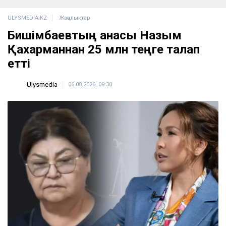
ULYSMEDIA.KZ
Жаңалықтар
Бишімбаевтың анасы Назым
Қахарманнан 25 млн теңге талап
етті
Ulysmedia
06.08.2026, 09:30