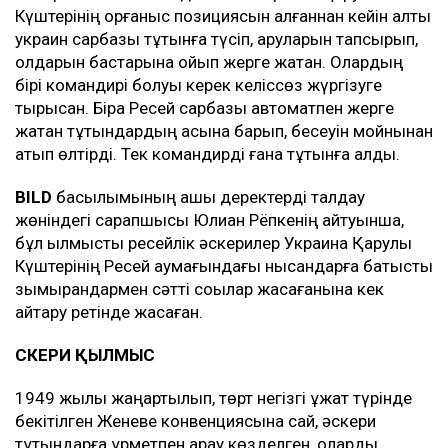
Күштерінің қорғаныс позициясын алғаннан кейін алты
украин сарбазы тұтқынға түсіп, қаруларын тапсырып,
қолдарын бастарына қойып жерге жатқан. Олардың
бірі командирі болуы керек келіссөз жүргізуге
тырысқан. Бірақ Ресей сарбазы автоматпен жерге
жатқан тұтқындардың қасына барып, бесеуін мойнынан
атып өлтірді. Тек командирді ғана тұтқынға алды.
BILD
басылымының ашық деректерді талдау
жөніндегі сарапшысы Юлиан Рёпкенің айтуынша,
бұл қылмысты ресейлік әскерилер Украина Қарулы
Күштерінің Ресей аумағындағы нысандарға батыстық
зымырандармен сәтті соққылар жасағанына кек
қайтару ретінде жасаған.
ӘСКЕРИ ҚЫЛМЫС
1949 жылы жаңартылып, төрт негізгі құжат түрінде
бекітілген Женеве конвенциясына сай, әскери
тұтқындарға құрметпен қарау көзделген, оларды