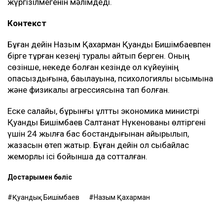
жүргізілмегенін мәлімдеді.
Контекст
Бұған дейін Назым Қахарман Қуандық Бишімбаевпен
бірге тұрған кезеңі туралы айтып берген. Оның
сөзінше, некеде болған кезінде ол күйеуінің
опасыздығына, бақылауына, психологиялық қысымына
және физикалық агрессиясына тап болған.
Еске салайық, бұрынғы ұлттық экономика министрі
Қуандық Бишімбаев Салтанат Нүкенованы өлтіргені
үшін 24 жылға бас бостандығынан айырылып,
жазасын өтеп жатыр. Бұған дейін ол сыбайлас
жемқорлық ісі бойынша да сотталған.
Достарыңмен бөліс
Қуандық Бишімбаев
Назым Қахарман