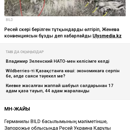
BILD
Ресей әскері берілген тұтқындарды өлтіріп, Женева
конвенциясын бұзды деп хабарлайды
Ulysmedia.kz
ТАҒЫ ДА ОҚЫҢЫЗДАР
Владимир Зеленский НАТО-мен келісімге келді
Wildberries-тің Қазақстанға көші: экономикаға серпін
бе, әлде саяси тәуекел ме?
Киевке жасалған жаппай шабуыл салдарынан 17
адам қаза тауып, 44 адам жараланды
МӘН-ЖАЙЫ
Германилық BILD басылымының мәліметінше,
Запорожье облысында Ресей Украина Қарулы