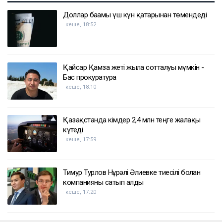
Доллар бағамы үш күн қатарынан төмендеді
кеше, 18:52
Қайсар Қамза жеті жылға сотталуы мүмкін -
Бас прокуратура
кеше, 18:10
Қазақстанда кімдер 2,4 млн теңге жалақы
күтеді
кеше, 17:59
Тимур Турлов Нұрәлі Әлиевке тиесілі болған
компанияны сатып алды
кеше, 17:20