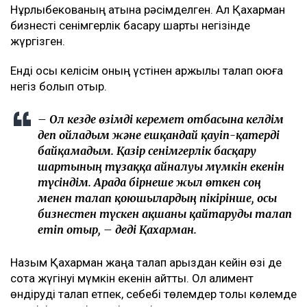
Нұрлыбекованың атына рәсімделген. Ал Қахарман
бизнесті сенімгерлік басқару шарты негізінде
жүргізген.
Енді осы келісім оның үстінен қаржылық талап қоюға
негіз болып отыр.
– Ол кезде өзімді керемет отбасына келдім
деп ойладым және ешқандай қауіп-қатерді
байқамадым. Қазір сенімгерлік басқару
шартының тұзаққа айналуы мүмкін екенін
түсіндім. Арада бірнеше жыл өткен соң
менен талап қоюшылардың пікірінше, осы
бизнестен түскен ақшаны қайтаруды талап
етіп отыр, – деді Қахарман.
Назым Қахарман жаңа талап арыздан кейін өзі де
сотқа жүгінуі мүмкін екенін айтты. Ол алимент
өндіруді талап етпек, себебі төлемдер толық көлемде