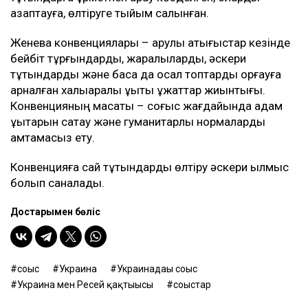
азаптауға, өлтіруге тыйым салынған.
Женева конвенциялары – қарулы қақтығыстар кезінде
бейбіт тұрғындарды, жаралыларды, әскери
тұтқындарды және басқа да осал топтарды қорғауға
арналған халықаралық құқықтық құжаттар жиынтығы.
Конвенцияның мақсаты – соғыс жағдайында адам
құқықтарын сақтау және гуманитарлық нормаларды
қамтамасыз ету.
Конвенцияға сай тұтқындарды өлтіру әскери қылмыс
болып саналады.
Достарыңмен бөліс
соғыс
Украина
Украинадағы соғыс
Украина мен Ресей қақтығысы
соғыстар