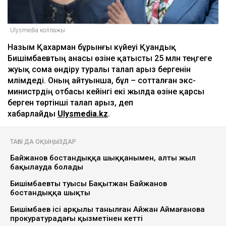
Ulysmedia коллажы
Назым Қахарман бұрынғы күйеуі Қуандық
Бишімбаевтың анасы өзіне қатысты 25 млн теңгеге
жуық сома өндіру туралы талап арыз бергенін
мәлімдеді. Оның айтуынша, бұл – сотталған экс-
министрдің отбасы кейінгі екі жылда өзіне қарсы
берген төртінші талап арыз, деп
хабарлайды
Ulysmedia.kz
.
ТАҒЫ ДА ОҚЫҢЫЗДАР
Байжанов бостандыққа шыққанымен, алты жыл
бақылауда болады
Бишімбаевтың туысы Бақытжан Байжанов
бостандыққа шықты
Бишімбаев ісі арқылы танылған Айжан Аймағанова
прокуратурадағы қызметінен кетті