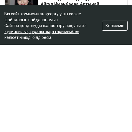
Біз сайт жұмысын жақсарту үшін cookie
файлдарын пайдаланамыз.
Келісемін
Сайтты қолдануды жалғастыру арқылы сіз
құпиялылық туралы шарттарымызбен
келісетініңізді білдіресіз.
ҚАЗІР ОҚЫЛЫП ЖАТЫР