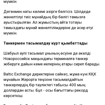
мүмкін.
Дегенмен нақты көлемі әзірге белгісіз. Шілдеде
жөнелтілуі тиіс мұнайдың бір бөлігі тамызға
ауыстырылған. Ал жұмыстың қайта тоқтауы
тамыздағы мұнай жөнелтілімдеріне де әсер етуі
мүмкін.
Танкермен тасымалдау күрт қымбаттады
Шабуыл қаупі тасымал құнының өсуіне де әкелді.
Новороссийск маңындағы терминалға танкер
жіберуге дайын кеме иелерінің қатары сиреп барады.
Baltic Exchange деректеріне сәйкес, жұма күні КҚК
мұнайын Жерорта теңізіне тасымалдайтын
танкерлердің бір тәуліктегі табысы 400 мың
доллардан асты. Бұл - осы бағыттағы рекорд
көрсеткіш.