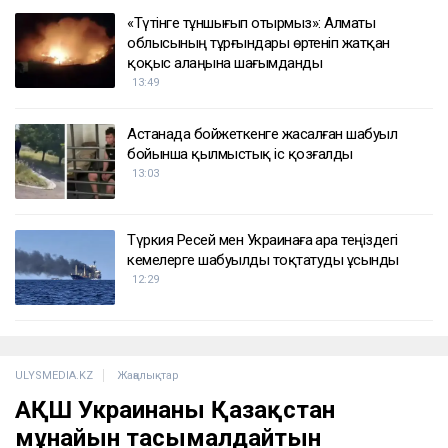
«Түтінге тұншығып отырмыз»: Алматы
облысының тұрғындары өртеніп жатқан
қоқыс алаңына шағымданды
13:49
Астанада бойжеткенге жасалған шабуыл
бойынша қылмыстық іс қозғалды
13:03
Түркия Ресей мен Украинаға Қара теңіздегі
кемелерге шабуылды тоқтатуды ұсынды
12:29
ULYSMEDIA.KZ
Жаңалықтар
АҚШ Украинаны Қазақстан
мұнайын тасымалдайтын