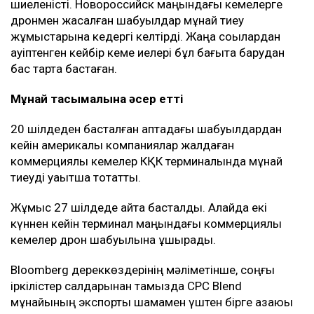
шиеленісті. Новороссийск маңындағы кемелерге
дронмен жасалған шабуылдар мұнай тиеу
жұмыстарына кедергі келтірді. Жаңа соққылардан
қауіптенген кейбір кеме иелері бұл бағытқа барудан
бас тарта бастаған.
Мұнай тасымалына әсер етті
20 шілдеден басталған аптадағы шабуылдардан
кейін америкалық компаниялар жалдаған
коммерциялық кемелер КҚК терминалында мұнай
тиеуді уақытша тоқтатты.
Жұмыс 27 шілдеде қайта басталды. Алайда екі
күннен кейін терминал маңындағы коммерциялық
кемелер дрон шабуылына ұшырады.
Bloomberg дереккөздерінің мәліметінше, соңғы
іркілістер салдарынан тамызда CPC Blend
мұнайының экспорты шамамен үштен бірге азаюы