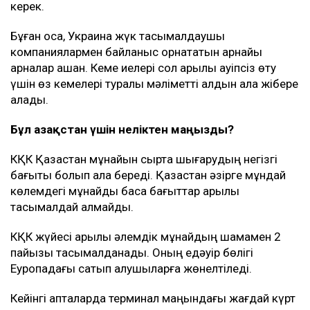
керек.
Бұған қоса, Украина жүк тасымалдаушы
компаниялармен байланыс орнататын арнайы
арналар ашқан. Кеме иелері сол арқылы қауіпсіз өту
үшін өз кемелері туралы мәліметті алдын ала жібере
алады.
Бұл Қазақстан үшін неліктен маңызды?
КҚК Қазақстан мұнайын сыртқа шығарудың негізгі
бағыты болып қала береді. Қазақстан әзірге мұндай
көлемдегі мұнайды басқа бағыттар арқылы
тасымалдай алмайды.
КҚК жүйесі арқылы әлемдік мұнайдың шамамен 2
пайызы тасымалданады. Оның едәуір бөлігі
Еуропадағы сатып алушыларға жөнелтіледі.
Кейінгі апталарда терминал маңындағы жағдай күрт