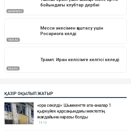
ҚАЗІР ОҚЫЛЫП ЖАТЫР
«Қора секілді»: Шымкентте ата-аналар 1
қыркүйек қарсаңындағы мектептің
жағдайына наразы болды
14:10