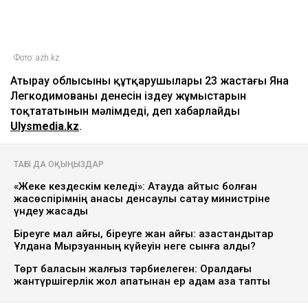
Фото: azh.kz
Атырау облысының құтқарушылары 23 жастағы Яна
Легкодимованың денесін іздеу жұмыстарын
тоқтататынын мәлімдеді, деп хабарлайды
Ulysmedia.kz
.
ТАҒЫ ДА ОҚЫҢЫЗДАР
«Жеке кездескім келеді»: Ақтауда қайтыс болған
жасөспірімнің анасы денсаулық сақтау министріне
үндеу жасады
Біреуге мал қайғы, біреуге жан қайғы: қазақстандықтар
Ұлдана Мырзуанның күйеуін неге сынға алды?
Төрт баласын жалғыз тәрбиелеген: Оралдағы
жантүршігерлік жол апатынан ер адам қаза тапты