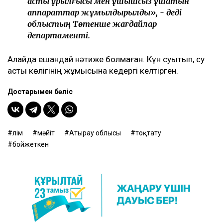
асты құрылғысы мен ұшқышсыз ұшатын
аппараттар жұмылдырылды», - деді
облыстың Төтенше жағдайлар
департаменті.
Алайда ешқандай нәтиже болмаған. Күн суытып, су
асты көлігінің жұмысына кедергі келтірген.
Достарыңмен бөліс
өлім
мәйіт
Атырау облысы
тоқтату
бойжеткен