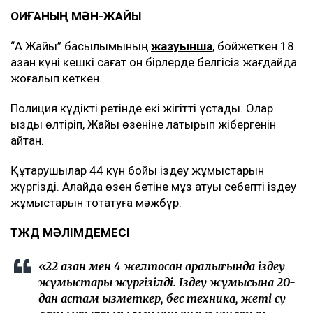
ОҚИҒАНЫҢ МӘН-ЖАЙЫ
“Ақ Жайық” басылымының
жазуынша
, бойжеткен 18
қазан күні кешкі сағат он бірлерде белгісіз жағдайда
жоғалып кеткен.
Полиция күдікті ретінде екі жігітті ұстады. Олар
қызды өлтіріп, Жайық өзеніне лақтырып жібергенін
айтқан.
Құтқарушылар 44 күн бойы іздеу жұмыстарын
жүргізді. Алайда өзен бетіне мұз қатуы себепті іздеу
жұмыстарын тоқтатуға мәжбүр.
ТЖД МӘЛІМДЕМЕСІ
«22 қазан мен 4 желтоқсан аралығында іздеу
жұмыстары жүргізілді. Іздеу жұмысына 20-
дан астам қызметкер, бес техника, жеті су