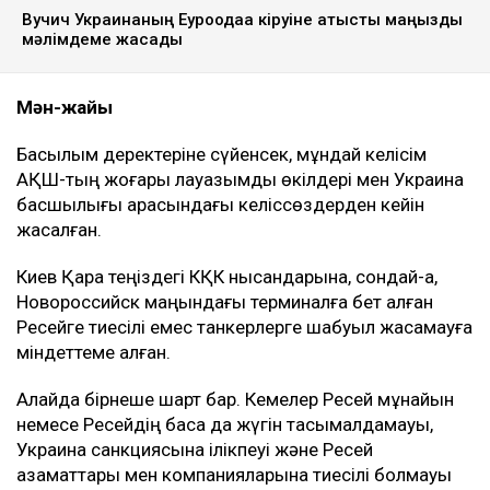
Вучич Украинаның Еуроодаққа кіруіне қатысты маңызды
мәлімдеме жасады
Мән-жайы
Басылым деректеріне сүйенсек, мұндай келісім
АҚШ-тың жоғары лауазымды өкілдері мен Украина
басшылығы арасындағы келіссөздерден кейін
жасалған.
Киев Қара теңіздегі КҚК нысандарына, сондай-ақ,
Новороссийск маңындағы терминалға бет алған
Ресейге тиесілі емес танкерлерге шабуыл жасамауға
міндеттеме алған.
Алайда бірнеше шарт бар. Кемелер Ресей мұнайын
немесе Ресейдің басқа да жүгін тасымалдамауы,
Украина санкциясына ілікпеуі және Ресей
азаматтары мен компанияларына тиесілі болмауы