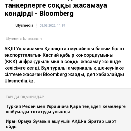
танкерлерге соққы жасамауға
көндірді - Bloomberg
Ulysmedia
08.08.2026, 11:19
Ulysmedia.kz коллажы
АҚШ Украинамен Қазақстан мұнайының басым бөлігі
экспортталатын Каспий құбыр консорциумының
(КҚК) инфрақұрылымына соққы жасамау жөнінде
келісімге келді. Бұл туралы америкалық шенеунікке
сілтеме жасаған Bloomberg жазды, деп хабарлайды
Ulysmedia.kz.
ТАҒЫ ДА ОҚЫҢЫЗДАР
Түркия Ресей мен Украинаға Қара теңіздегі кемелерге
шабуылды тоқтатуды ұсынды
Иран Ормуз бұғазын ашу үшін АҚШ-қа бірқатар шарт
қойды