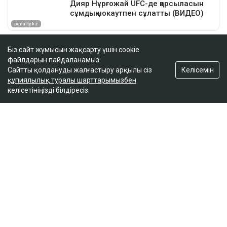
Біз сайт жұмысын жақсарту үшін cookie
файлдарын пайдаланамыз.
Келісемін
Сайтты қолдануды жалғастыру арқылы сіз
құпиялылық туралы шарттарымызбен
келісетініңізді білдіресіз.
ҚАЗІР ОҚЫЛЫП ЖАТЫР