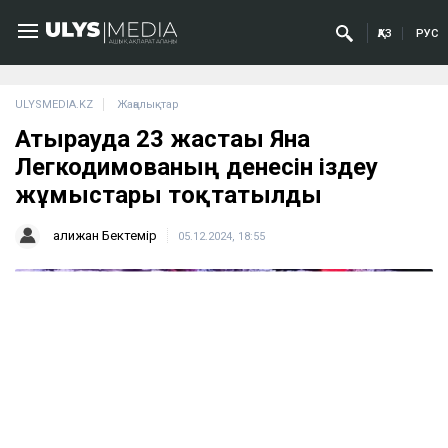
ҚАЗ
РУС
ULYSMEDIA.KZ
Жаңалықтар
Атырауда 23 жастағы Яна
Легкодимованың денесін іздеу
жұмыстары тоқтатылды
Қалижан Бектемір
05.12.2024, 18:55