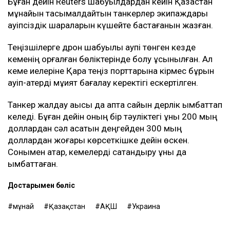
Бұған дейін Reuters шабуылдардан кейін Қазақстан
мұнайын тасымалдайтын танкерлер экипаждары
қауіпсіздік шараларын күшейте бастағанын жазған.
Теңізшілерге дрон шабуылы қаупі төнген кезде
кеменің қорғалған бөліктерінде болу ұсынылған. Ал
кеме иелеріне Қара теңіз порттарына кірмес бұрын
қауіп-қатерді мұқият бағалау керектігі ескертілген.
Танкер жалдау ақысы да апта сайын дерлік қымбаттап
келеді. Бұған дейін оның бір тәуліктегі құны 200 мың
доллардан сәл асатын деңгейден 300 мың
доллардан жоғары көрсеткішке дейін өскен.
Сонымен қатар, кемелерді сақтандыру құны да
қымбаттаған.
Достарыңмен бөліс
мұнай
Қазақстан
АҚШ
Украина