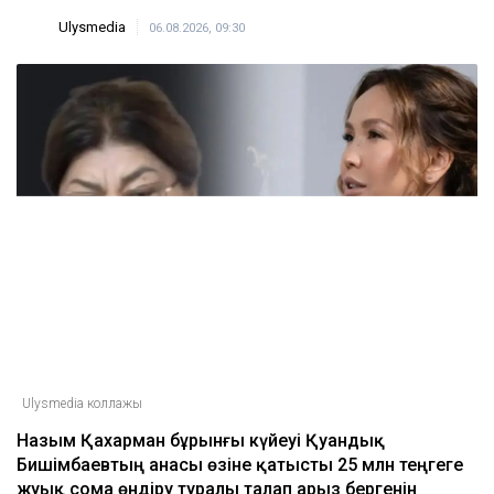
Ulysmedia
06.08.2026, 09:30
Ulysmedia коллажы
Назым Қахарман бұрынғы күйеуі Қуандық
Бишімбаевтың анасы өзіне қатысты 25 млн теңгеге
жуық сома өндіру туралы талап арыз бергенін