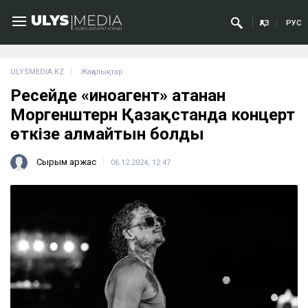
ҚАЗ
РУС
ULYSMEDIA.KZ
Жаңалықтар
Ресейде «иноагент» атанған
Моргенштерн Қазақстанда концерт
өткізе алмайтын болды
Сырым Қаржас
06.12.2024, 12:47