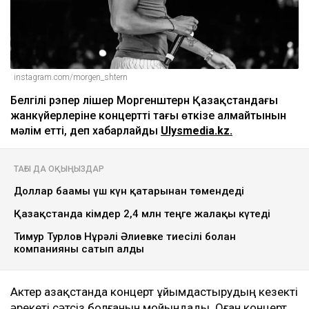
instagram.com/morgen_shtern
Белгілі рэпер Әлішер Моргенштерн Қазақстандағы
жанкүйерлеріне концертті тағы өткізе алмайтынын
мәлім етті, деп хабарлайды
Ulysmedia.kz.
ТАҒЫ ДА ОҚЫҢЫЗДАР
Доллар бағамы үш күн қатарынан төмендеді
Қазақстанда кімдер 2,4 млн теңге жалақы күтеді
Тимур Турлов Нұрәлі Әлиевке тиесілі болған
компанияны сатып алды
Актер Қазақстанда концерт ұйымдастырудың кезекті
әрекеті сәтсіз болғанын мойындады. Оған концерт