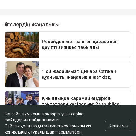
Біз сайт жұмысын жақсарту үшін cookie
файлдарын пайдаланамыз.
Келісемін
Сайтты қолдануды жалғастыру арқылы сіз
құпиялылық туралы шарттарымызбен