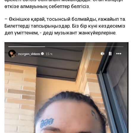
өткізе алмауының себептер белгісіз.
– Өкінішке қарай, тосынсый болмайды, ғажайып та.
Билеттерді тапсырыңыздар. Біз бір күні кездесеміз
деп үміттенем, - деді музыкант жанкүйерлеріне.