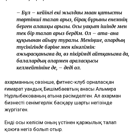
– Бұл – кейінгі екі жылдағы маған қатысты
төртінші талап арыз, бірақ бұрынғы енемнің
берген алғашқы арызы. Осы уақыт ішінде мен
тек бір талап арыз бердім. Ол – ата-ана
құқығынан айыру туралы. Меніңше, олардың
түсінігінде бәріне мен кінәлімін:
ажырасқаныма да, өз пікірімді айтқаныма да,
балалардың олармен араласқысы
келмейтініне де, – деді ол.
Қахарманның сөзінше, фитнес-клуб орналасқан
ғимарат Қуандық Бишімбаевтың анасы Альмира
Нұрлыбекованың атына рәсімделген. Ал Қахарман
бизнесті сенімгерлік басқару шарты негізінде
жүргізген.
Енді осы келісім оның үстінен қаржылық талап
қоюға негіз болып отыр.