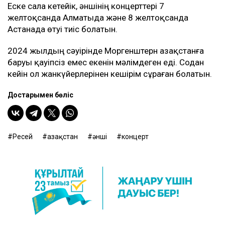
Еске сала кетейік, әншінің концерттері 7
желтоқсанда Алматыда және 8 желтоқсанда
Астанада өтуі тиіс болатын.
2024 жылдың сәуірінде Моргенштерн Қазақстанға
баруы қауіпсіз емес екенін мәлімдеген еді. Содан
кейін ол жанкүйерлерінен кешірім сұраған болатын.
Достарыңмен бөліс
Ресей
Қазақстан
әнші
концерт