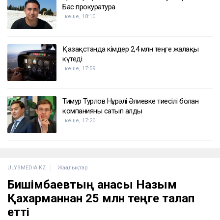
Бас прокуратура
кеше, 18:10
Қазақстанда кімдер 2,4 млн теңге жалақы
күтеді
кеше, 17:59
Тимур Турлов Нұрәлі Әлиевке тиесілі болған
компанияны сатып алды
кеше, 17:20
ULYSMEDIA.KZ
Жаңалықтар
Бишімбаевтың анасы Назым
Қахарманнан 25 млн теңге талап
етті