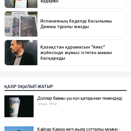
ҚАЗІР ОҚЫЛЫП ЖАТЫР
Доллар бағамы үш күн қатарынан төмендеді
кеше, 18:52
Қайсар Қамза жеті жылға сотталуы мүмкін -