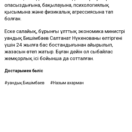
опасыздығына, бақылауына, психологиялық
қысымына және физикалық агрессиясына тап
болған.
Еске салайық, бұрынғы ұлттық экономика министрі
Қуандық Бишімбаев Салтанат Нүкенованы өлтіргені
үшін 24 жылға бас бостандығынан айырылып,
жазасын өтеп жатыр. Бұған дейін ол сыбайлас
жемқорлық ісі бойынша да сотталған.
Достарыңмен бөліс
Қуандық Бишімбаев
Назым Қахарман