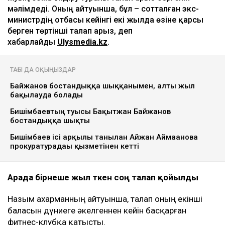
мәлімдеді. Оның айтуынша, бұл – сотталған экс-
министрдің отбасы кейінгі екі жылда өзіне қарсы
берген төртінші талап арыз, деп
хабарлайды
Ulysmedia.kz
.
ТАҒЫ ДА ОҚЫҢЫЗДАР
Байжанов бостандыққа шыққанымен, алты жыл
бақылауда болады
Бишімбаевтың туысы Бақытжан Байжанов
бостандыққа шықты
Бишімбаев ісі арқылы танылған Айжан Аймағанова
прокуратурадағы қызметінен кетті
Арада бірнеше жыл өткен соң талап қойылды
Назым Қахарманның айтуынша, талап оның екінші
баласын дүниеге әкелгеннен кейін басқарған
фитнес-клубқа қатысты.