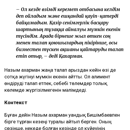
– Ол кезде өзімді керемет отбасына келдім
деп ойладым және ешқандай қауіп-қатерді
байқамадым. Қазір сенімгерлік басқару
шартының тұзаққа айналуы мүмкін екенін
түсіндім. Арада бірнеше жыл өткен соң
менен талап қоюшылардың пікірінше, осы
бизнестен түскен ақшаны қайтаруды талап
етіп отыр, – деді Қахарман.
Назым Қахарман жаңа талап арыздан кейін өзі де
сотқа жүгінуі мүмкін екенін айтты. Ол алимент
өндіруді талап етпек, себебі төлемдер толық
көлемде жүргізілмегенін мәлімдеді.
Контекст
Бұған дейін Назым Қахарман Қуандық Бишімбаевпен
бірге тұрған кезеңі туралы айтып берген. Оның
сөзінше, некеде болған кезінде ол күйеуінің