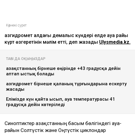
Көрнекі сурет
Қазгидромет алдағы демалыс күндері елде ауа райы
күрт өзгеретінін мәлім етті, деп жазады
Ulysmedia.kz
.
ТАҒЫ ДА ОҚЫҢЫЗДАР
Қазақстанның бірнеше өңірінде +43 градусқа дейін
аптап ыстық болады
Қазгидромет бірнеше қаланың тұрғындарына ескерту
жасады
Елімізде күн қайта ысып, ауа температурасы 41
градусқа дейін көтеріледі
Синоптиктер Қазақстанның басым бөлігіндегі ауа-
райын Солтүстік және Оңтүстік циклондар