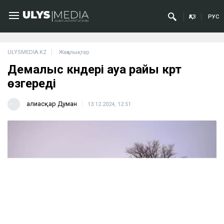
ҚАЗ
РУС
ULYSMEDIA.KZ
Жаңалықтар
Демалыс күндері ауа райы күрт
өзгереді
Ғалиасқар Думан
13.12.2024, 12:51