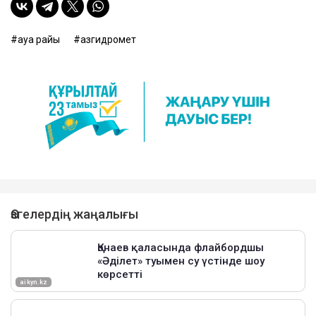
ауа райы
Қазгидромет