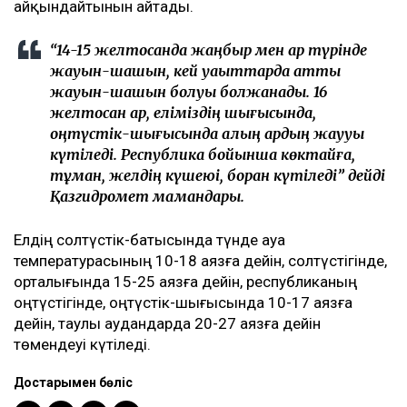
айқындайтынын айтады.
“14-15 желтоқсанда жаңбыр мен қар түрінде
жауын-шашын, кей уақыттарда қатты
жауын-шашын болуы болжанады. 16
желтоқсан қар, еліміздің шығысында,
оңтүстік-шығысында қалың қардың жаууы
күтіледі. Республика бойынша көктайғақ,
тұман, желдің күшеюі, боран күтіледі” дейді
Қазгидромет мамандары.
Елдің солтүстік-батысында түнде ауа
температурасының 10-18 аязға дейін, солтүстігінде,
орталығында 15-25 аязға дейін, республиканың
оңтүстігінде, оңтүстік-шығысында 10-17 аязға
дейін, таулы аудандарда 20-27 аязға дейін
төмендеуі күтіледі.
Достарыңмен бөліс