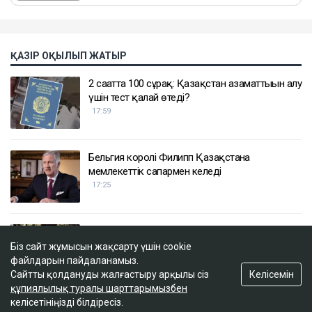
ҚАЗІР ОҚЫЛЫП ЖАТЫР
2 сағатта 100 сұрақ: Қазақстан азаматтығын алу
үшін тест қалай өтеді?
17:59
Бельгия королі Филипп Қазақстанға
мемлекеттік сапармен келеді
17:25
Желіде балағат сөз айтып, әдепсіз видео
жариялаған блогер жауапқа тартылды
Біз сайт жұмысын жақсарту үшін cookie
16:58
файлдарын пайдаланамыз.
Келісемін
Сайтты қолдануды жалғастыру арқылы сіз
құпиялылық туралы шарттарымызбен
келісетініңізді білдіресіз.
ФИФА басшысы Инфантино көңілдесі болуы