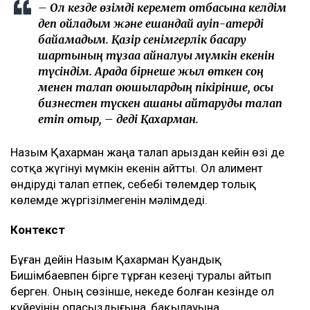
– Ол кезде өзімді керемет отбасына келдім
деп ойладым және ешқандай қауіп-қатерді
байқамадым. Қазір сенімгерлік басқару
шартының тұзаққа айналуы мүмкін екенін
түсіндім. Арада бірнеше жыл өткен соң
менен талап қоюшылардың пікірінше, осы
бизнестен түскен ақшаны қайтаруды талап
етіп отыр, – деді Қахарман.
Назым Қахарман жаңа талап арыздан кейін өзі де
сотқа жүгінуі мүмкін екенін айтты. Ол алимент
өндіруді талап етпек, себебі төлемдер толық
көлемде жүргізілмегенін мәлімдеді.
Контекст
Бұған дейін Назым Қахарман Қуандық
Бишімбаевпен бірге тұрған кезеңі туралы айтып
берген. Оның сөзінше, некеде болған кезінде ол
күйеуінің опасыздығына, бақылауына,