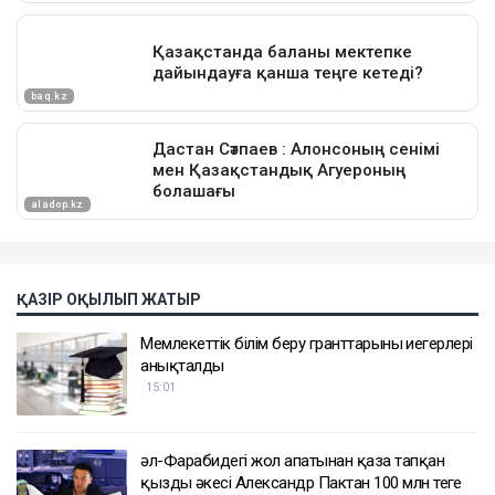
ҚАЗІР ОҚЫЛЫП ЖАТЫР
Мемлекеттік білім беру гранттарының иегерлері
анықталды
15:01
әл-Фарабидегі жол апатынан қаза тапқан
қыздың әкесі Александр Пактан 100 млн теңге