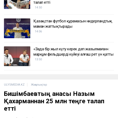
талап етті
14:50
Қазақстан футбол құрамасын нидерландтық
маман жаттықтырады
14:06
«Заңда бір жыл күту керек деп жазылмаған»:
марқұм фельдшердің күйеуі алғаш рет үн қатты
13:50
ULYSMEDIA.KZ
Жаңалықтар
Бишімбаевтың анасы Назым
Қахарманнан 25 млн теңге талап
етті