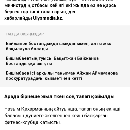
министрдің отбасы кейінгі екі жылда өзіне қарсы
берген төртінші талап арыз, деп
хабарлайды
Ulysmedia.kz
.
ТАҒЫ ДА ОҚЫҢЫЗДАР
Байжанов бостандыққа шыққанымен, алты жыл
бақылауда болады
Бишімбаевтың туысы Бақытжан Байжанов
бостандыққа шықты
Бишімбаев ісі арқылы танылған Айжан Аймағанова
прокуратурадағы қызметінен кетті
Арада бірнеше жыл өткен соң талап қойылды
Назым Қахарманның айтуынша, талап оның екінші
баласын дүниеге әкелгеннен кейін басқарған
фитнес-клубқа қатысты.