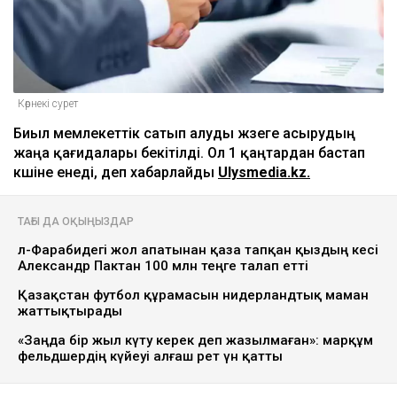
Көрнекі сурет
Биыл мемлекеттік сатып алуды жүзеге асырудың
жаңа қағидалары бекітілді. Ол 1 қаңтардан бастап
күшіне енеді, деп хабарлайды
Ulysmedia.kz
.
ТАҒЫ ДА ОҚЫҢЫЗДАР
әл-Фарабидегі жол апатынан қаза тапқан қыздың әкесі
Александр Пактан 100 млн теңге талап етті
Қазақстан футбол құрамасын нидерландтық маман
жаттықтырады
«Заңда бір жыл күту керек деп жазылмаған»: марқұм
фельдшердің күйеуі алғаш рет үн қатты