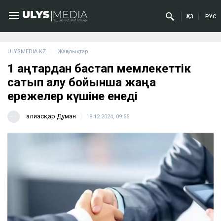
ҚАЗ
РУС
ULYSMEDIA.KZ
Жаңалықтар
1 қаңтардан бастап мемлекеттік
сатып алу бойынша жаңа
ережелер күшіне енеді
Ғалиасқар Думан
18.12.2024, 09:55