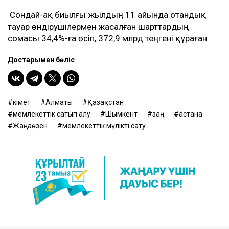
Сондай-ақ биылғы жылдың 11 айында отандық
тауар өндірушілермен жасалған шарттардың
сомасы 34,4%-ға өсіп, 372,9 млрд теңгені құраған.
Достарыңмен бөліс
Үкімет
Алматы
Қазақстан
мемлекеттік сатып алу
Шымкент
заң
астана
Жаңаөзен
мемлекеттік мүлікті сату