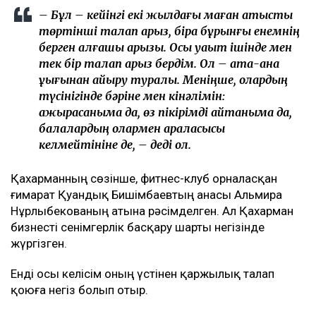
– Бұл – кейінгі екі жылдағы маған қатысты
төртінші талап арыз, бірақ бұрынғы енемнің
берген алғашқы арызы. Осы уақыт ішінде мен
тек бір талап арыз бердім. Ол – ата-ана
құқығынан айыру туралы. Меніңше, олардың
түсінігінде бәріне мен кінәлімін:
ажырасқаныма да, өз пікірімді айтқаныма да,
балалардың олармен араласқысы
келмейтініне де, – деді ол.
Қахарманның сөзінше, фитнес-клуб орналасқан
ғимарат Қуандық Бишімбаевтың анасы Альмира
Нұрлыбекованың атына рәсімделген. Ал Қахарман
бизнесті сенімгерлік басқару шарты негізінде
жүргізген.
Енді осы келісім оның үстінен қаржылық талап
қоюға негіз болып отыр.