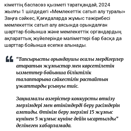
Үкіметтің баспасөз қызметі таратқандай, 2024
жылғы 1 шілдедегі «Мемлекеттік сатып алу туралы»
Заңға сәйкес, Қағидаларда жұмыс тәжірибесі
мемлекеттік сатып алу аясында орындалған
шарттар бойынша және мемлекеттік органдардың
ақпараттық жүйелерінде мәліметтері бар басқа да
шарттар бойынша есепке алынады.
“Тапсырысты орындаушы қосалқы мердігерлер
атқаратын жұмыстар мен көрсетілетін
қызметтер бойынша біліктілік
талаптарына сәйкестігін растайтын
құжаттарды ұсынуы тиіс.
Заңнамалық өзгерістер конкурсты өткізу
мерзімдері мен өтінімдерді беру рәсімдерін
қамтиды. Өтінім беру мерзімі 15 жұмыс
күнінен 5 жұмыс күніне дейін қысқартылды”
делінеген хабарламада.