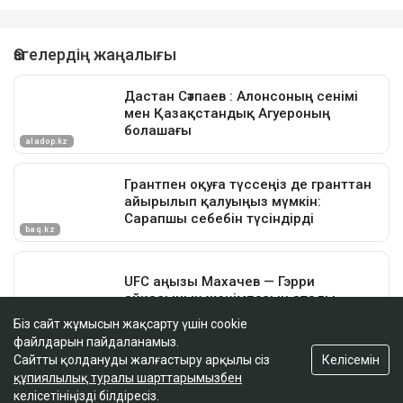
Біз сайт жұмысын жақсарту үшін cookie
файлдарын пайдаланамыз.
Келісемін
Сайтты қолдануды жалғастыру арқылы сіз
құпиялылық туралы шарттарымызбен
келісетініңізді білдіресіз.