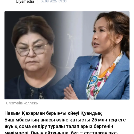
Ulysmedia
06.08.2026, 09:30
Ulysmedia коллажы
Назым Қахарман бұрынғы күйеуі Қуандық
Бишімбаевтың анасы өзіне қатысты 25 млн теңгеге
жуық сома өндіру туралы талап арыз бергенін
мәлімдеді. Оның айтуынша, бұл – сотталған экс-