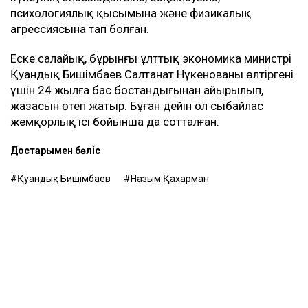
психологиялық қысымына және физикалық
агрессиясына тап болған.
Еске салайық, бұрынғы ұлттық экономика министрі
Қуандық Бишімбаев Салтанат Нүкенованы өлтіргені
үшін 24 жылға бас бостандығынан айырылып,
жазасын өтеп жатыр. Бұған дейін ол сыбайлас
жемқорлық ісі бойынша да сотталған.
Достарыңмен бөліс
Қуандық Бишімбаев
Назым Қахарман