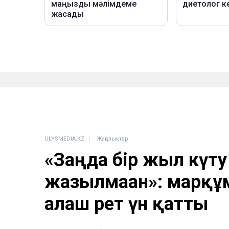
ULYSMEDIA.KZ
Жаңалықтар
«Заңда бір жыл күту
жазылмаған»: марқұ
алғаш рет үн қатты