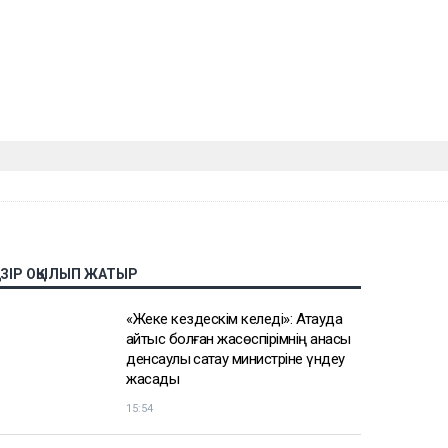
АЗІР ОҚЫЛЫП ЖАТЫР
«Жеке кездескім келеді»: Ақтауда
қайтыс болған жасөспірімнің анасы
денсаулық сақтау министріне үндеу
жасады
15:54