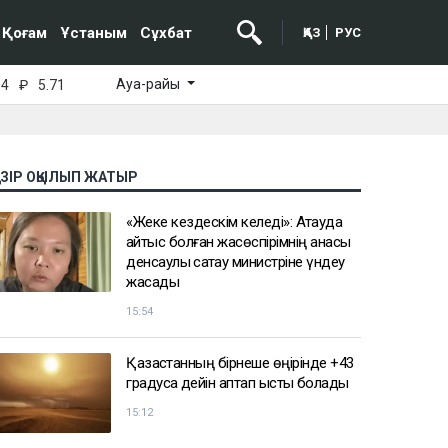
Қоғам
Ұстаным
Сұхбат
ҚАЗ
РУС
Ауа-райы
64
₽
5.71
АЗІР ОҚЫЛЫП ЖАТЫР
«Жеке кездескім келеді»: Ақтауда
қайтыс болған жасөспірімнің анасы
денсаулық сақтау министріне үндеу
жасады
15:54
Қазақстанның бірнеше өңірінде +43
градусқа дейін аптап ыстық болады
15:12