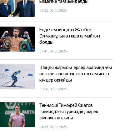
қызметке тағайындалды
09:22, 06.03.2025
Енді чемпиондар Жәнібек
Әлімханұлынан қаша алмайтын
болды
07:41, 06.03.2025
Шаңғы жарысы: ерлер арасындағы
эстафеталық жарыста ел намысын
кімдер қорғайды
05:26, 06.03.2025
Теннисші Тимофей Скатов
Грекиядағы турнирдің ширек
финалына шықты
04:39, 06.03.2025