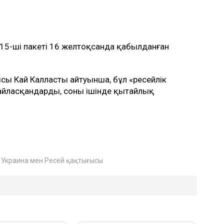
 15-ші пакеті 16 желтоқсанда қабылданған
сы Кай Калластың айтуынша, бұл «ресейлік
йласқандарды, соның ішінде қытайлық
Украина мен Ресей қақтығысы