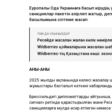
Еуропалық Одақ Украинаға басып кіруді
санкциялар пакетін әзірлеп жатыр, де
басылымына сілтеме жасап.
ТАҒЫ ДА ОҚЫҢЫЗДАР
Ресейде жасалған жалған көлік нөмірл
Wildberries қоймаларына жасалған ша
Wildberries-тің Қазақстанға көші: экон
АНЫҚ-ҚАНЫҚ
2025 жылдың ақпанында келесі жазалау
жұмыстары басталып кеткені хабарланд
Брюссельдегі дипломаттардың айтуынша, 
сигнал» ретінде қарастырылған және Рес
санкцияларға мүлде әсер етпеген немесе 