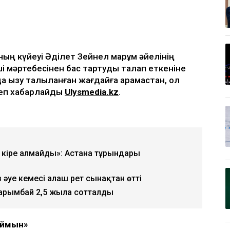
ың күйеуі Әділет Зейнел марқұм әйелінің
і мәртебесінен бас тартуды талап еткеніне
да қызу талқыланған жағдайға қарамастан, ол
 деп хабарлайды
Ulysmedia.kz
.
кіре алмайды»: Астана тұрғындары
уе кемесі алғаш рет сынақтан өтті
арымбай 2,5 жылға сотталды
аймын»