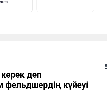
Қ
 керек деп
м фельдшердің күйеуі