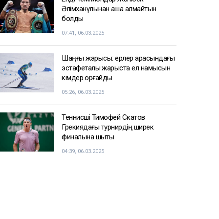
Әлімханұлынан қаша алмайтын
болды
07:41, 06.03.2025
Шаңғы жарысы: ерлер арасындағы
эстафеталық жарыста ел намысын
кімдер қорғайды
05:26, 06.03.2025
Теннисші Тимофей Скатов
Грекиядағы турнирдің ширек
финалына шықты
04:39, 06.03.2025