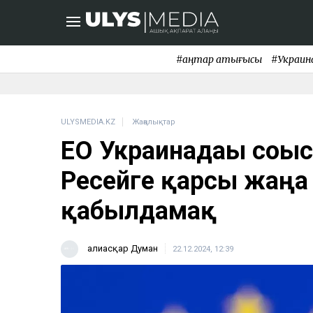
#қаңтар қақтығысы
#Украин
ULYSMEDIA.KZ
Жаңалықтар
ЕО Украинадағы соғ
Ресейге қарсы жаңа
қабылдамақ
Ғалиасқар Думан
22.12.2024, 12:39