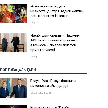
«Өзгелер ішпесін деп»:
қырғызстандықтар ішімдікті жаппай
сатып алып, төгіп жатыр
14:52
«Бейбітшілік орнады»: Пашинян
АҚШ-тағы саммиттен бір жыл
өткен соң Әлиевпен телефон
арқылы сөйлесті
14:44
СПОРТ ЖАҢАЛЫҚТАРЫ
Балуан Ұлан Рысқұл басшылық
қызметке тағайындалды
09:22, 06.03.2025
Енді чемпиондар Жәнібек