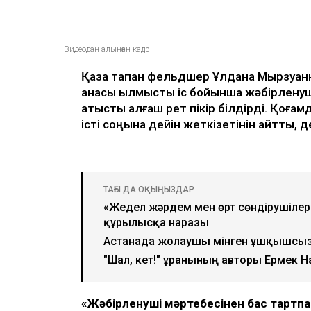
Видеодан алынған кадр
Қаза тапқан фельдшер Ұлдана Мырзуанн
анасы қылмыстық іс бойынша жәбірленуш
қатысты алғаш рет пікір білдірді. Қоғам
істі соңына дейін жеткізетінін айтты,
ТАҒЫ ДА ОҚЫҢЫЗДАР
«Жедел жәрдем мен өрт сөндірушілер 
құрылысқа наразы
Астанада жолаушы мінген ұшқышсыз ә
"Шал, кет!" ұранының авторы Ермек Н
«Жәбірленуші мәртебесінен бас тартп