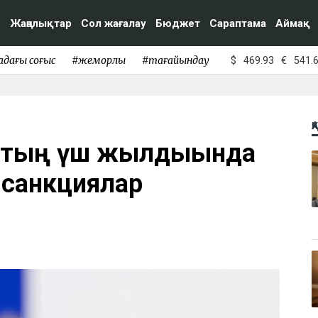
Жаңалықтар
Сол жағалау
Бюджет
Сараптама
Аймақ
адағы соғыс
#жемқорлық
#тағайындау
$
469.93
€
541.
Қ
ыстың үш жылдығында
 санкциялар