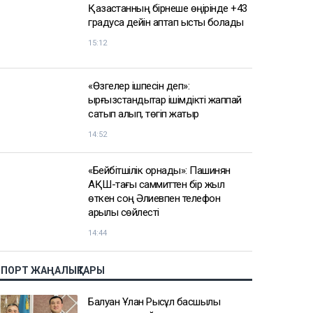
Қазақстанның бірнеше өңірінде +43
градусқа дейін аптап ыстық болады
15:12
«Өзгелер ішпесін деп»:
қырғызстандықтар ішімдікті жаппай
сатып алып, төгіп жатыр
14:52
«Бейбітшілік орнады»: Пашинян
АҚШ-тағы саммиттен бір жыл
өткен соң Әлиевпен телефон
арқылы сөйлесті
14:44
СПОРТ ЖАҢАЛЫҚТАРЫ
Балуан Ұлан Рысқұл басшылық