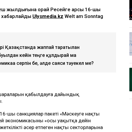
ң үш жылдығына орай Ресейге қарсы 16-шы
п хабарлайды
Ulysmedia.kz
Welt am Sonntag
ері Қазақстанда жаппай таратылған
буылдан кейін теңге құлдырай ма
омикаға серпін бе, әлде саяси тәуекел ме?
 шараларын қабылдауға дайындық
ы.
16-шы санкциялар пакеті «Мәскеуге нақты
ей экономикасының «осы уақытқа дейін
жеткілікті әсер етпеген нақты секторларына