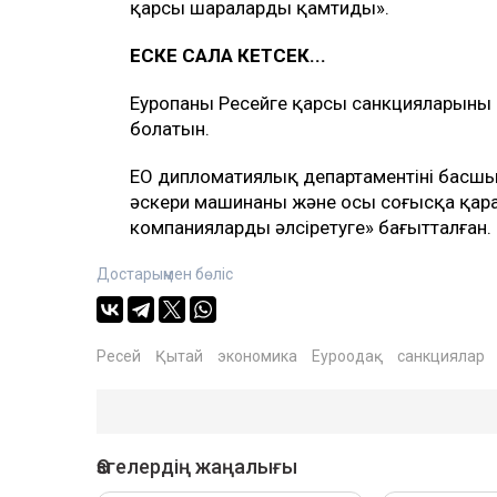
қарсы шараларды қамтиды».
ЕСКЕ САЛА КЕТСЕК...
Еуропаның Ресейге қарсы санкцияларының
болатын.
ЕО дипломатиялық департаментінің басшы
әскери машинаны және осы соғысқа қара
компанияларды әлсіретуге» бағытталған.
Достарыңмен бөліс
Ресей
Қытай
экономика
Еуроодақ
санкциялар