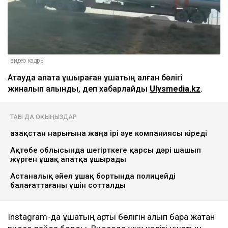
видео кадры
Ақтауда апатқа ұшыраған ұшақтың қалған бөлігі
жиналып алынды, деп хабарлайды
Ulysmedia.kz
.
ТАҒЫ ДА ОҚЫҢЫЗДАР
Қазақстан нарығына жаңа ірі әуе компаниясы кіреді
Ақтөбе облысында шегірткеге қарсы дәрі шашып
жүрген ұшақ апатқа ұшырады
Астаналық әйел ұшақ бортында полицейді
балағаттағаны үшін сотталды
Instagram-да ұшақтың артқы бөлігін алып бара жатқан