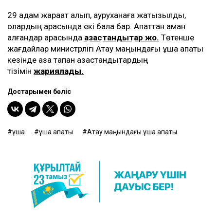
29 адам жарақат алып, ауруханаға жатқызылды,
олардың арасында екі бала бар. Апаттан аман
қалғандар арасында
қазақстандықтар жоқ.
Төтенше
жағдайлар министрлігі Ақтау маңындағы ұшақ апаты
кезінде қаза тапқан қазақстандықтардың
тізімін
жариялады.
Достарыңмен бөліс
ұшақ
ұшақ апаты
Ақтау маңындағы ұшақ апаты