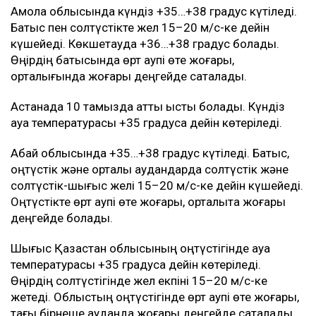
Ақмола облысында күндіз +35…+38 градус күтіледі.
Батыс пен солтүстікте жел 15–20 м/с-ке дейін
күшейеді. Көкшетауда +36…+38 градус болады.
Өңірдің батысында өрт қаупі өте жоғары,
орталығында жоғары деңгейде сақталады.
Астанада 10 тамызда қатты ыстық болады. Күндіз
ауа температурасы +35 градусқа дейін көтеріледі.
Абай облысында +35…+38 градус күтіледі. Батыс,
оңтүстік және орталық аудандарда солтүстік және
солтүстік-шығыс желі 15–20 м/с-ке дейін күшейеді.
Оңтүстікте өрт қаупі өте жоғары, орталықта жоғары
деңгейде болады.
Шығыс Қазақстан облысының оңтүстігінде ауа
температурасы +35 градусқа дейін көтеріледі.
Өңірдің солтүстігінде жел екпіні 15–20 м/с-ке
жетеді. Облыстың оңтүстігінде өрт қаупі өте жоғары,
тағы бірнеше ауданда жоғары деңгейде сақталады.