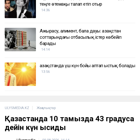
теңге өтемақы талап етіп отыр
14:36
Ажырасу, алимент, бала дауы: Қазақстан
соттарындағы отбасылық істер көбейіп
барады
14:14
Қазақстанда үш күн бойы аптап ыстық болады
13:56
ULYSMEDIA.KZ
Жаңалықтар
Қазақстанда 10 тамызда 43 градусқа
дейін күн ысиды