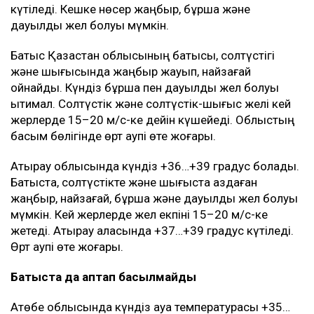
күтіледі. Кешке нөсер жаңбыр, бұршақ және
дауылды жел болуы мүмкін.
Батыс Қазақстан облысының батысы, солтүстігі
және шығысында жаңбыр жауып, найзағай
ойнайды. Күндіз бұршақ пен дауылды жел болуы
ықтимал. Солтүстік және солтүстік-шығыс желі кей
жерлерде 15–20 м/с-ке дейін күшейеді. Облыстың
басым бөлігінде өрт қаупі өте жоғары.
Атырау облысында күндіз +36…+39 градус болады.
Батыста, солтүстікте және шығыста аздаған
жаңбыр, найзағай, бұршақ және дауылды жел болуы
мүмкін. Кей жерлерде жел екпіні 15–20 м/с-ке
жетеді. Атырау қаласында +37…+39 градус күтіледі.
Өрт қаупі өте жоғары.
Батыста да аптап басылмайды
Ақтөбе облысында күндіз ауа температурасы +35…