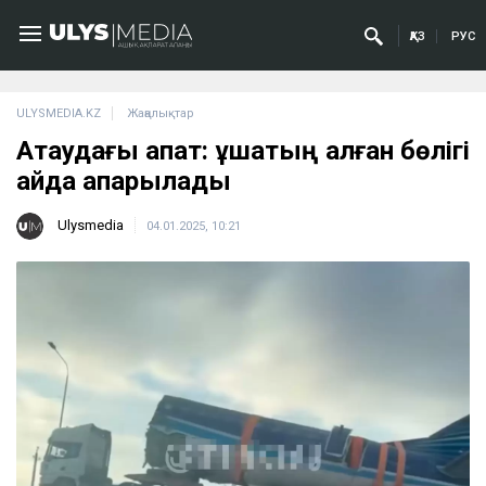
ҚАЗ
РУС
ULYSMEDIA.KZ
Жаңалықтар
Ақтаудағы апат: ұшақтың қалған бөлігі
қайда апарылады
Ulysmedia
04.01.2025, 10:21