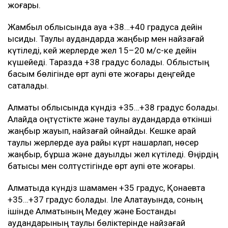
жоғары.
Жамбыл облысында ауа +38…+40 градусқа дейін
ысиды. Таулы аудандарда жаңбыр мен найзағай
күтіледі, кей жерлерде жел 15–20 м/с-ке дейін
күшейеді. Таразда +38 градус болады. Облыстың
басым бөлігінде өрт қаупі өте жоғары деңгейде
сақталады.
Алматы облысында күндіз +35…+38 градус болады.
Алайда оңтүстікте және таулы аудандарда өткінші
жаңбыр жауып, найзағай ойнайды. Кешке қарай
таулы жерлерде ауа райы күрт нашарлап, нөсер
жаңбыр, бұршақ және дауылды жел күтіледі. Өңірдің
батысы мен солтүстігінде өрт қаупі өте жоғары.
Алматыда күндіз шамамен +35 градус, Қонаевта
+35…+37 градус болады. Іле Алатауында, соның
ішінде Алматының Медеу және Бостандық
аудандарының таулы бөліктерінде найзағай