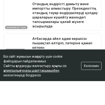
Біз сайт жұмысын жақсарту үшін cookie
файлдарын пайдаланамыз.
Келісемін
Сайтты қолдануды жалғастыру арқылы сіз
құпиялылық туралы шарттарымызбен
келісетініңізді білдіресіз.