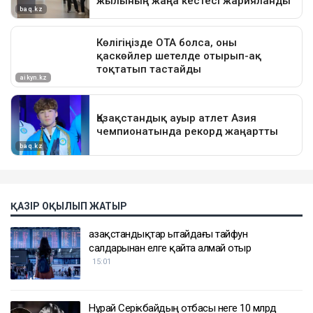
ҚАЗІР ОҚЫЛЫП ЖАТЫР
Қазақстандықтар Қытайдағы тайфун
салдарынан елге қайта алмай отыр
15:01
Нұрай Серікбайдың отбасы неге 10 млрд