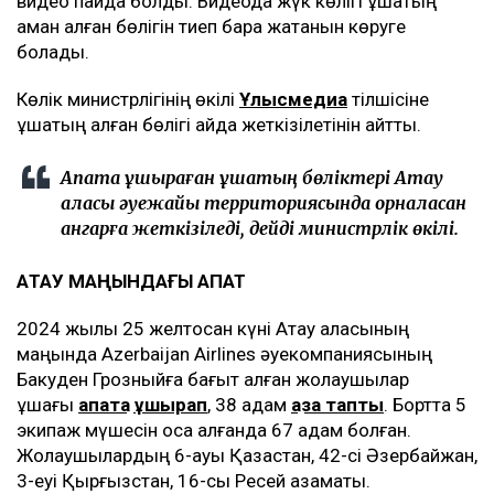
видео пайда болды. Видеода жүк көлігі ұшақтың
аман қалған бөлігін тиеп бара жатқанын көруге
болады.
Көлік министрлігінің өкілі
Ұлысмедиа
тілшісіне
ұшақтың қалған бөлігі қайда жеткізілетінін айтты.
Апатқа ұшыраған ұшақтың бөліктері Ақтау
қаласы әуежайы территориясында орналасқан
ангарға жеткізіледі, дейді министрлік өкілі.
АҚТАУ МАҢЫНДАҒЫ АПАТ
2024 жылы 25 желтоқсан күні Ақтау қаласының
маңында Azerbaijan Airlines әуекомпаниясының
Бакуден Грозныйға бағыт алған жолаушылар
ұшағы
апатқа ұшырап
, 38 адам
қаза тапты
. Бортта 5
экипаж мүшесін қоса алғанда 67 адам болған.
Жолаушылардың 6-ауы Қазақстан, 42-сі Әзербайжан,
3-еуі Қырғызстан, 16-сы Ресей азаматы.