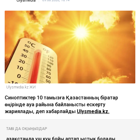
Ulysmedia
09.08.2026, 16:14
Ulysmedia.kz ЖИ
Синоптиктер 10 тамызға Қазақстанның бірқатар
өңірінде ауа райына байланысты ескерту
жариялады, деп хабарлайды
Ulysmedia.kz.
ТАҒЫ ДА ОҚЫҢЫЗДАР
Қазақстанда үш күн бойы аптап ыстық болады