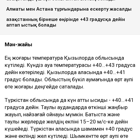
Алматы мен Астана тұрғындарына ескерту жасалды
Қазақстанның бірнеше өңірінде +43 градусқа дейін
аптап ыстық болады
Мән-жайы
Ең жоғары температура Қызылорда облысында
күтіледі. Күндіз ауа температурасы +40…+43 градусқа
дейін көтеріледі. Қызылорда қаласында +40…+41
градус болады. Облыстың бүкіл аумағында өрт қаупі
өте жоғары деңгейде сақталады.
Түркістан облысында да күн қатты ысиды - +40…+41
градусқа дейін. Таулы аудандарда өткінші жаңбыр
жауып, найзағай ойнауы мүмкін. Батыста және
таулы жерлерде желдің екпіні 15–20 м/с-ке дейін
күшейеді. Түркістан қаласында шамамен +40 градус
және екпінді жел күтіледі. Шымкентте өрт қаупі өте