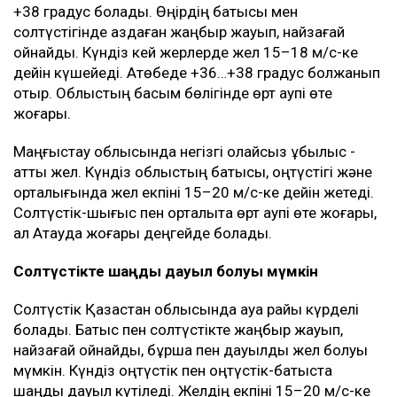
+38 градус болады. Өңірдің батысы мен
солтүстігінде аздаған жаңбыр жауып, найзағай
ойнайды. Күндіз кей жерлерде жел 15–18 м/с-ке
дейін күшейеді. Ақтөбеде +36…+38 градус болжанып
отыр. Облыстың басым бөлігінде өрт қаупі өте
жоғары.
Маңғыстау облысында негізгі қолайсыз құбылыс -
қатты жел. Күндіз облыстың батысы, оңтүстігі және
орталығында жел екпіні 15–20 м/с-ке дейін жетеді.
Солтүстік-шығыс пен орталықта өрт қаупі өте жоғары,
ал Ақтауда жоғары деңгейде болады.
Солтүстікте шаңды дауыл болуы мүмкін
Солтүстік Қазақстан облысында ауа райы күрделі
болады. Батыс пен солтүстікте жаңбыр жауып,
найзағай ойнайды, бұршақ пен дауылды жел болуы
мүмкін. Күндіз оңтүстік пен оңтүстік-батыста
шаңды дауыл күтіледі. Желдің екпіні 15–20 м/с-ке