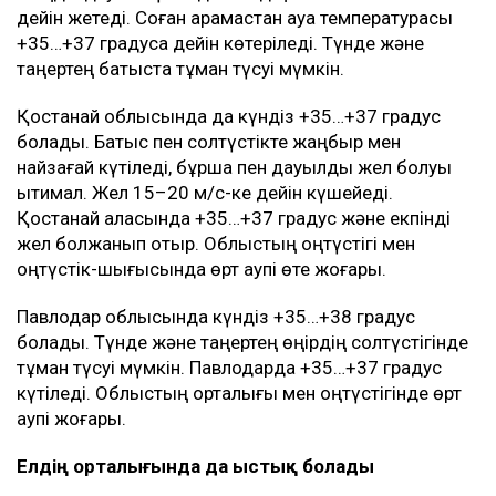
дейін жетеді. Соған қарамастан ауа температурасы
+35…+37 градусқа дейін көтеріледі. Түнде және
таңертең батыста тұман түсуі мүмкін.
Қостанай облысында да күндіз +35…+37 градус
болады. Батыс пен солтүстікте жаңбыр мен
найзағай күтіледі, бұршақ пен дауылды жел болуы
ықтимал. Жел 15–20 м/с-ке дейін күшейеді.
Қостанай қаласында +35…+37 градус және екпінді
жел болжанып отыр. Облыстың оңтүстігі мен
оңтүстік-шығысында өрт қаупі өте жоғары.
Павлодар облысында күндіз +35…+38 градус
болады. Түнде және таңертең өңірдің солтүстігінде
тұман түсуі мүмкін. Павлодарда +35…+37 градус
күтіледі. Облыстың орталығы мен оңтүстігінде өрт
қаупі жоғары.
Елдің орталығында да ыстық болады