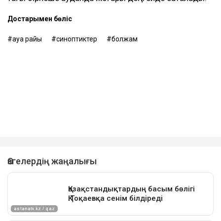
Достарыңмен бөліс
ауа райы
синоптиктер
болжам