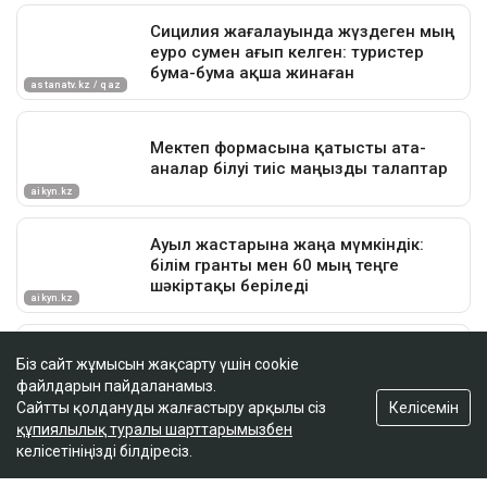
Біз сайт жұмысын жақсарту үшін cookie
файлдарын пайдаланамыз.
Келісемін
Сайтты қолдануды жалғастыру арқылы сіз
құпиялылық туралы шарттарымызбен
келісетініңізді білдіресіз.