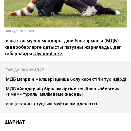
Ашық дереккөзден
Қазақстан мұсылмандары діни басқармасы (ҚМДБ)
квадроберлерге қатысты пәтуаны жариялады, деп
хабарлайды
Ulysmedia.kz
.
ТАҒЫ ДА ОҚЫҢЫЗДАР
ҚМДБ мәһрдің мөлшері қанша болу керектігін түсіндірді
ҚМДБ әйелдерінің бірін шәкіртіне «сыйлап жіберген»
«имам» туралы мәлімдеме жасады
Қазақстанның тұңғыш мүфтиі өмірден өтті
ШАРИҒАТ