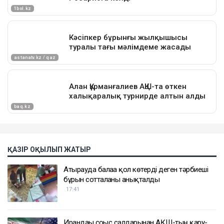
ҚАЗІР ОҚЫЛЫП ЖАТЫР
Атырауда балаға қол көтерді деген тәрбиеші
бұрын сотталғаны анықталды
17:41
Ирандағы соғыс салдарынан АҚШ-тың қару-