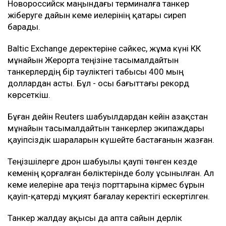
Новороссийск маңындағы терминалға танкер
жіберуге дайын кеме иелерінің қатары сиреп
барады.
Baltic Exchange деректеріне сәйкес, жұма күні КҚК
мұнайын Жерорта теңізіне тасымалдайтын
танкерлердің бір тәуліктегі табысы 400 мың
доллардан асты. Бұл - осы бағыттағы рекорд
көрсеткіш.
Бұған дейін Reuters шабуылдардан кейін Қазақстан
мұнайын тасымалдайтын танкерлер экипаждары
қауіпсіздік шараларын күшейте бастағанын жазған.
Теңізшілерге дрон шабуылы қаупі төнген кезде
кеменің қорғалған бөліктерінде болу ұсынылған. Ал
кеме иелеріне Қара теңіз порттарына кірмес бұрын
қауіп-қатерді мұқият бағалау керектігі ескертілген.
Танкер жалдау ақысы да апта сайын дерлік