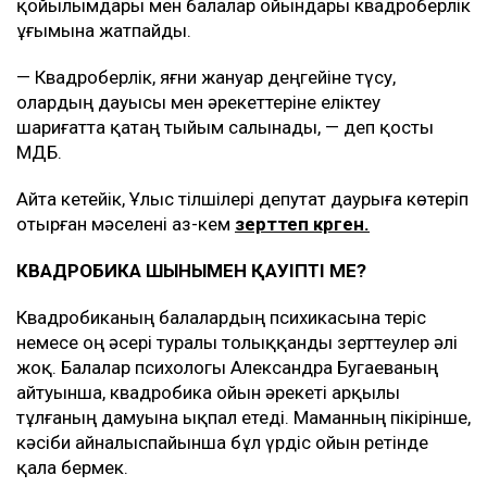
қойылымдары мен балалар ойындары квадроберлік
ұғымына жатпайды.
— Квадроберлік, яғни жануар деңгейіне түсу,
олардың дауысы мен әрекеттеріне еліктеу
шариғатта қатаң тыйым салынады, — деп қосты
ҚМДБ.
Айта кетейік, Ұлыс тілшілері депутат даурыға көтеріп
отырған мәселені аз-кем
зерттеп көрген.
КВАДРОБИКА ШЫНЫМЕН ҚАУІПТІ МЕ?
Квадробиканың балалардың психикасына теріс
немесе оң әсері туралы толыққанды зерттеулер әлі
жоқ. Балалар психологы Александра Бугаеваның
айтуынша, квадробика ойын әрекеті арқылы
тұлғаның дамуына ықпал етеді. Маманның пікірінше,
кәсіби айналыспайынша бұл үрдіс ойын ретінде
қала бермек.