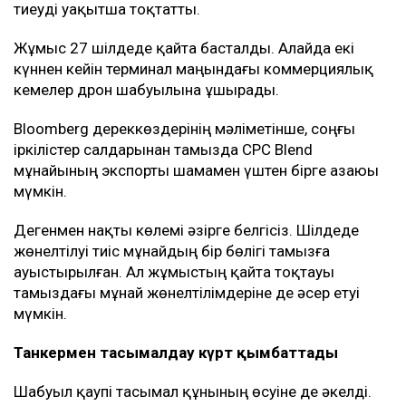
тиеуді уақытша тоқтатты.
Жұмыс 27 шілдеде қайта басталды. Алайда екі
күннен кейін терминал маңындағы коммерциялық
кемелер дрон шабуылына ұшырады.
Bloomberg дереккөздерінің мәліметінше, соңғы
іркілістер салдарынан тамызда CPC Blend
мұнайының экспорты шамамен үштен бірге азаюы
мүмкін.
Дегенмен нақты көлемі әзірге белгісіз. Шілдеде
жөнелтілуі тиіс мұнайдың бір бөлігі тамызға
ауыстырылған. Ал жұмыстың қайта тоқтауы
тамыздағы мұнай жөнелтілімдеріне де әсер етуі
мүмкін.
Танкермен тасымалдау күрт қымбаттады
Шабуыл қаупі тасымал құнының өсуіне де әкелді.