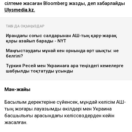
сілтеме жасаған Bloomberg жазды, деп хабарлайды
Ulysmedia.kz.
ТАҒЫ ДА ОҚЫҢЫЗДАР
Ирандағы соғыс салдарынан АҚШ-тың қару-жарақ
қоры азайып барады - NYT
Маңғыстаудағы мұнай кен орнында өрт шықты: не
белгілі?
Түркия Ресей мен Украинаға Қара теңіздегі кемелерге
шабуылды тоқтатуды ұсынды
Мән-жайы
Басылым деректеріне сүйенсек, мұндай келісім АҚШ-
тың жоғары лауазымды өкілдері мен Украина
басшылығы арасындағы келіссөздерден кейін
жасалған.