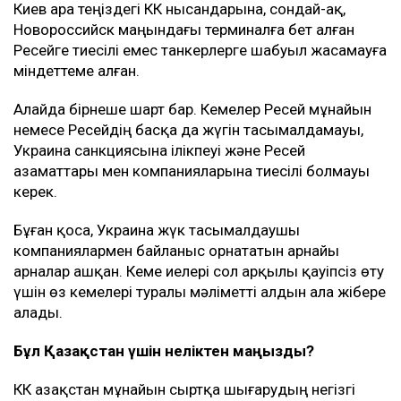
Киев Қара теңіздегі КҚК нысандарына, сондай-ақ,
Новороссийск маңындағы терминалға бет алған
Ресейге тиесілі емес танкерлерге шабуыл жасамауға
міндеттеме алған.
Алайда бірнеше шарт бар. Кемелер Ресей мұнайын
немесе Ресейдің басқа да жүгін тасымалдамауы,
Украина санкциясына ілікпеуі және Ресей
азаматтары мен компанияларына тиесілі болмауы
керек.
Бұған қоса, Украина жүк тасымалдаушы
компаниялармен байланыс орнататын арнайы
арналар ашқан. Кеме иелері сол арқылы қауіпсіз өту
үшін өз кемелері туралы мәліметті алдын ала жібере
алады.
Бұл Қазақстан үшін неліктен маңызды?
КҚК Қазақстан мұнайын сыртқа шығарудың негізгі