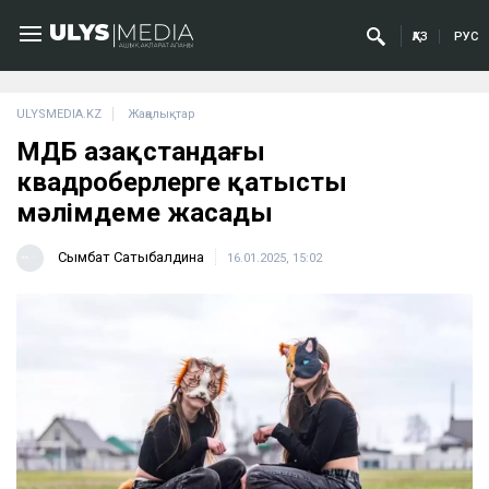
ҚАЗ
РУС
ULYSMEDIA.KZ
Жаңалықтар
ҚМДБ Қазақстандағы
квадроберлерге қатысты
мәлімдеме жасады
Сымбат Сатыбалдина
16.01.2025, 15:02