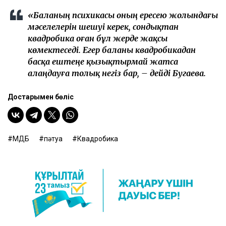
«Баланың психикасы оның ересею жолындағы
мәселелерін шешуі керек, сондықтан
квадробика оған бұл жерде жақсы
көмектеседі. Егер баланы квадробикадан
басқа ештеңе қызықтырмай жатса
алаңдауға толық негіз бар, – дейді Бугаева.
Достарыңмен бөліс
ҚМДБ
пәтуа
Квадробика