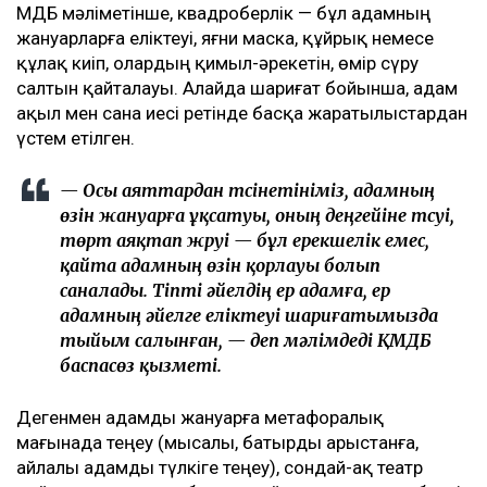
ҚМДБ мәліметінше, квадроберлік — бұл адамның
жануарларға еліктеуі, яғни маска, құйрық немесе
құлақ киіп, олардың қимыл-әрекетін, өмір сүру
салтын қайталауы. Алайда шариғат бойынша, адам
ақыл мен сана иесі ретінде басқа жаратылыстардан
үстем етілген.
— Осы аяттардан түсінетініміз, адамның
өзін жануарға ұқсатуы, оның деңгейіне түсуі,
төрт аяқтап жүруі — бұл ерекшелік емес,
қайта адамның өзін қорлауы болып
саналады. Тіпті әйелдің ер адамға, ер
адамның әйелге еліктеуі шариғатымызда
тыйым салынған, — деп мәлімдеді ҚМДБ
баспасөз қызметі.
Дегенмен адамды жануарға метафоралық
мағынада теңеу (мысалы, батырды арыстанға,
айлалы адамды түлкіге теңеу), сондай-ақ театр