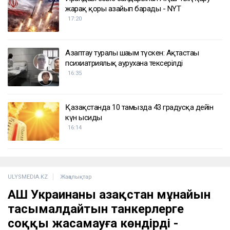
жарақ қоры азайып барады - NYT
17:20
Азаптау туралы шағым түскен: Ақтастағы
психиатриялық аурухана тексерілді
16:35
Қазақстанда 10 тамызда 43 градусқа дейін
күн ысиды
16:14
ULYSMEDIA.KZ
Жаңалықтар
АҚШ Украинаны Қазақстан мұнайын
тасымалдайтын танкерлерге
соққы жасамауға көндірді -