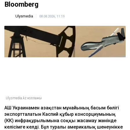
Bloomberg
Ulysmedia
08.08.2026, 11:19
Ulysmedia.kz коллажы
АҚШ Украинамен Қазақстан мұнайының басым бөлігі
экспортталатын Каспий құбыр консорциумының
(КҚК) инфрақұрылымына соққы жасамау жөнінде
келісімге келді. Бұл туралы америкалық шенеунікке