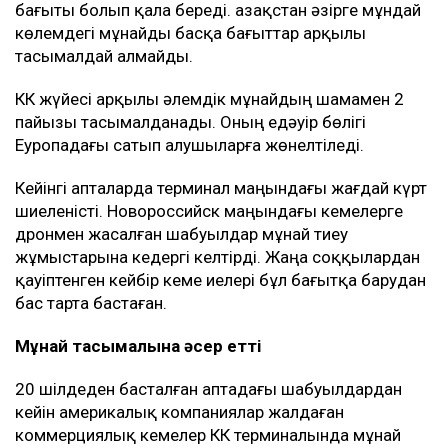
бағыты болып қала береді. Қазақстан әзірге мұндай
көлемдегі мұнайды басқа бағыттар арқылы
тасымалдай алмайды.
КҚК жүйесі арқылы әлемдік мұнайдың шамамен 2
пайызы тасымалданады. Оның едәуір бөлігі
Еуропадағы сатып алушыларға жөнелтіледі.
Кейінгі апталарда терминал маңындағы жағдай күрт
шиеленісті. Новороссийск маңындағы кемелерге
дронмен жасалған шабуылдар мұнай тиеу
жұмыстарына кедергі келтірді. Жаңа соққылардан
қауіптенген кейбір кеме иелері бұл бағытқа барудан
бас тарта бастаған.
Мұнай тасымалына әсер етті
20 шілдеден басталған аптадағы шабуылдардан
кейін америкалық компаниялар жалдаған
коммерциялық кемелер КҚК терминалында мұнай