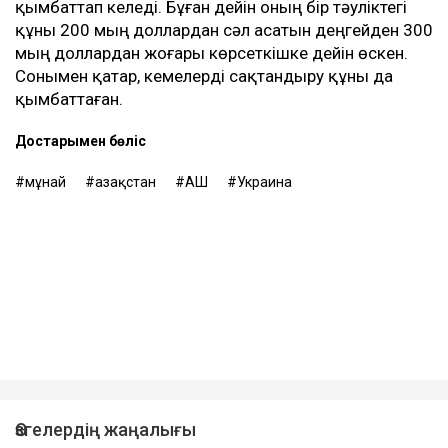
қымбаттап келеді. Бұған дейін оның бір тәуліктегі
құны 200 мың доллардан сәл асатын деңгейден 300
мың доллардан жоғары көрсеткішке дейін өскен.
Сонымен қатар, кемелерді сақтандыру құны да
қымбаттаған.
Достарыңмен бөліс
мұнай
Қазақстан
АҚШ
Украина