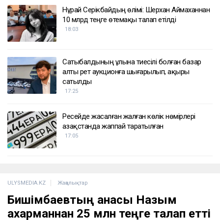
Нұрай Серікбайдың өлімі: Шерхан Аймаханнан
10 млрд теңге өтемақы талап етілді
18:03
Сатыбалдының ұлына тиесілі болған базар
алты рет аукционға шығарылып, ақыры
сатылды
17:25
Ресейде жасалған жалған көлік нөмірлері
Қазақстанда жаппай таратылған
17:05
ULYSMEDIA.KZ
Жаңалықтар
Бишімбаевтың анасы Назым
Қахарманнан 25 млн теңге талап етті