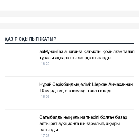
ҚАЗІР ОҚЫЛЫП ЖАТЫР
ҚазМұнайГаз Қашағанға қатысты қойылған талап
туралы ақпаратты жоққа шығарды
18:20
Нұрай Серікбайдың өлімі: Шерхан Аймаханнан
10 млрд теңге өтемақы талап етілді
18:03
Сатыбалдының ұлына тиесілі болған базар
алты рет аукционға шығарылып, ақыры
сатылды
17:25