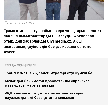
Фото: themonastery.org
Трамп әкімшілігі күн сайын әскери ұшақтармен елден
заңсыз иммигранттарды шығаруды жоспарлап
отыр, деп хабарлайды
Ulysmedia.kz.
АҚШ
шекаралық қауіпсіздік басқармасына сілтеме
жасап.
ТАҒЫ ДА ОҚЫҢЫЗДАР
Трамп Вэнсті өзінің саяси мұрагері етуі мүмкін бе
Мұнайдан байымаған Қазақстанды сирек жер
металдары жарыта ала ма
АҚШ мемлекеттік департаментінің жоғары
лауазымды өкілі Қазақстанға келмекші