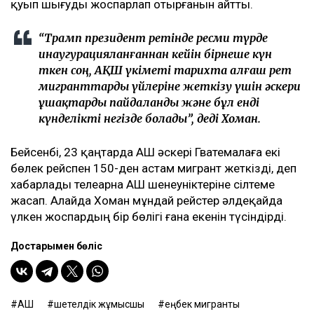
қуып шығуды жоспарлап отырғанын айтты.
“Трамп президент ретінде ресми түрде
инаугурацияланғаннан кейін бірнеше күн
өткен соң, АҚШ үкіметі тарихта алғаш рет
мигранттарды үйлеріне жеткізу үшін әскери
ұшақтарды пайдаланды және бұл енді
күнделікті негізде болады”, деді Хоман.
Бейсенбі, 23 қаңтарда АҚШ әскері Гватемалаға екі
бөлек рейспен 150-ден астам мигрант жеткізді, деп
хабарлады телеарна АҚШ шенеуніктеріне сілтеме
жасап. Алайда Хоман мұндай рейстер әлдеқайда
үлкен жоспардың бір бөлігі ғана екенін түсіндірді.
Достарыңмен бөліс
АҚШ
шетелдік жұмысшы
еңбек мигранты