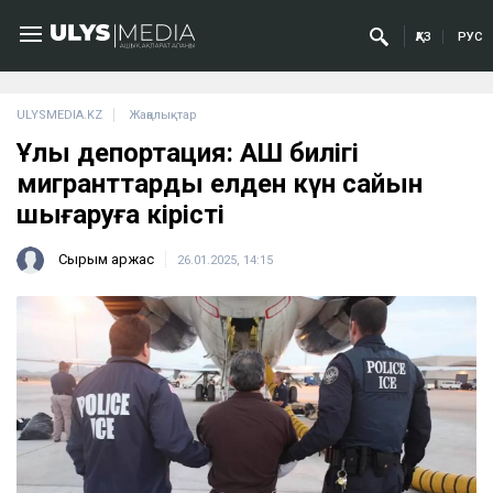
ҚАЗ
РУС
ULYSMEDIA.KZ
Жаңалықтар
Ұлы депортация: АҚШ билігі
мигранттарды елден күн сайын
шығаруға кірісті
Сырым Қаржас
26.01.2025, 14:15