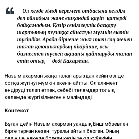
– Ол кезде өзімді керемет отбасына келдім
деп ойладым және ешқандай қауіп-қатерді
байқамадым. Қазір сенімгерлік басқару
шартының тұзаққа айналуы мүмкін екенін
түсіндім. Арада бірнеше жыл өткен соң менен
талап қоюшылардың пікірінше, осы
бизнестен түскен ақшаны қайтаруды талап
етіп отыр, – деді Қахарман.
Назым Қахарман жаңа талап арыздан кейін өзі де
сотқа жүгінуі мүмкін екенін айтты. Ол алимент
өндіруді талап етпек, себебі төлемдер толық
көлемде жүргізілмегенін мәлімдеді.
Контекст
Бұған дейін Назым Қахарман Қуандық Бишімбаевпен
бірге тұрған кезеңі туралы айтып берген. Оның
сөзінше, некеде болған кезінде ол күйеуінің