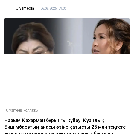
Ulysmedia
06.08.2026, 09:30
Ulysmedia коллажы
Назым Қахарман бұрынғы күйеуі Қуандық
Бишімбаевтың анасы өзіне қатысты 25 млн теңгеге
жуық сома өндіру туралы талап арыз бергенін