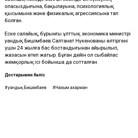
опасыздығына, бақылауына, психологиялық
қысымына және физикалық агрессиясына тап
болған.
Еске салайық, бұрынғы ұлттық экономика министрі
Қуандық Бишімбаев Салтанат Нүкенованы өлтіргені
үшін 24 жылға бас бостандығынан айырылып,
жазасын өтеп жатыр. Бұған дейін ол сыбайлас
жемқорлық ісі бойынша да сотталған.
Достарыңмен бөліс
Қуандық Бишімбаев
Назым Қахарман