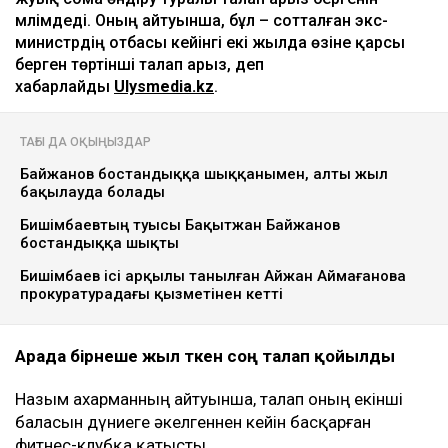
мәлімдеді. Оның айтуынша, бұл – сотталған экс-
министрдің отбасы кейінгі екі жылда өзіне қарсы
берген төртінші талап арыз, деп
хабарлайды
Ulysmedia.kz
.
ТАҒЫ ДА ОҚЫҢЫЗДАР
Байжанов бостандыққа шыққанымен, алты жыл
бақылауда болады
Бишімбаевтың туысы Бақытжан Байжанов
бостандыққа шықты
Бишімбаев ісі арқылы танылған Айжан Аймағанова
прокуратурадағы қызметінен кетті
Арада бірнеше жыл өткен соң талап қойылды
Назым Қахарманның айтуынша, талап оның екінші
баласын дүниеге әкелгеннен кейін басқарған
фитнес-клубқа қатысты.