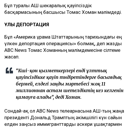
Бұл туралы АҚШ шекаралық қауіпсіздік
басқармасының басшысы Томас Хоман мәлімдеді.
ҰЛЫ ДЕПОРТАЦИЯ
Бұл «Америка Құрама Штаттарының тарихындағы ең
үлкен депортация операциясы» болмақ, деп жазды
ABC News Томас Хоманның мәлімдемесіне сілтеме
жасап.
“Көші-қон қызметкерлері енді ұлттық
қауіпсіздікке қауіп төндіретіндерге басымдық
бермей, елдегі заңды мәртебесі жоқ 11
миллионнан астам шетелдіктің кез келгенін
қамауға алады”, деді Хоман.
Сондай-ақ ол ABC News телеарнасына АҚШ-тың жаңа
президенті Дональд Трамптың әкімшілігі күн сайын
елден заңсыз иммигранттарды әскери ұшақтармен