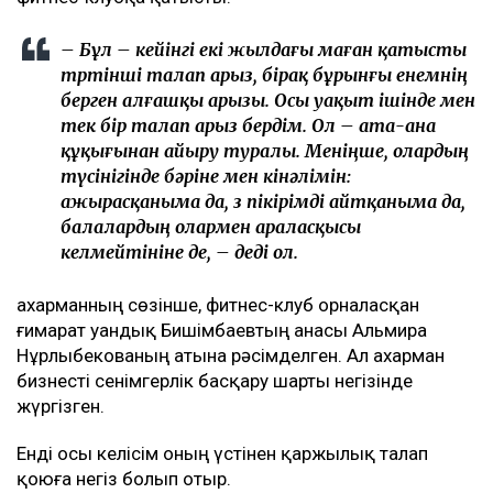
– Бұл – кейінгі екі жылдағы маған қатысты
төртінші талап арыз, бірақ бұрынғы енемнің
берген алғашқы арызы. Осы уақыт ішінде мен
тек бір талап арыз бердім. Ол – ата-ана
құқығынан айыру туралы. Меніңше, олардың
түсінігінде бәріне мен кінәлімін:
ажырасқаныма да, өз пікірімді айтқаныма да,
балалардың олармен араласқысы
келмейтініне де, – деді ол.
Қахарманның сөзінше, фитнес-клуб орналасқан
ғимарат Қуандық Бишімбаевтың анасы Альмира
Нұрлыбекованың атына рәсімделген. Ал Қахарман
бизнесті сенімгерлік басқару шарты негізінде
жүргізген.
Енді осы келісім оның үстінен қаржылық талап
қоюға негіз болып отыр.