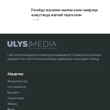
Ресейде жасалған жалған көлік нөмірлері
Қазақстанда жаппай таратылған
17:05
Сайт материалдарын коммерциялық мақсатта толық немесе ішінара
көшіруге тек сайт иесінің жазбаша рұқсатымен ғана рұқсат етіледі.
Айдарлар
Жаңалықтар
Сол жағалау
Бюджет
Сараптама
Аймақ
Қоғам