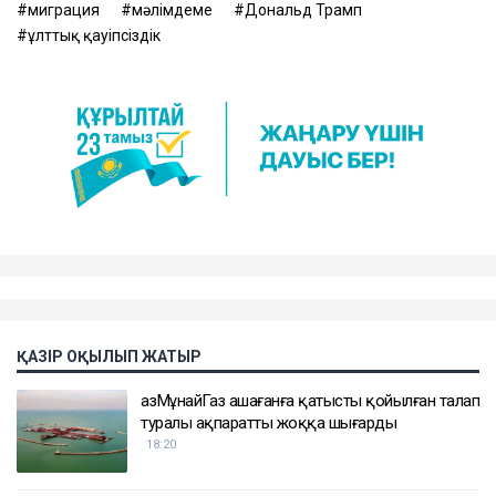
миграция
мәлімдеме
Дональд Трамп
ұлттық қауіпсіздік
ҚАЗІР ОҚЫЛЫП ЖАТЫР
ҚазМұнайГаз Қашағанға қатысты қойылған талап
туралы ақпаратты жоққа шығарды
18:20