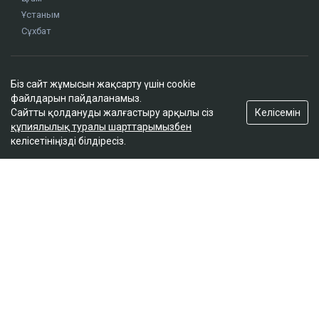
Ұстаным
Сұхбат
Редакция
Біз сайт жұмысын жақсарту үшін cookie
Жоба туралы
файлдарын пайдаланамыз.
Сайт ережелері
Келісемін
Сайтты қолдануды жалғастыру арқылы сіз
Сайттағы жарнама
құпиялылық туралы шарттарымызбен
келісетініңізді білдіресіз.
Байланыс
Редакциялық саясат
Біз әлеуметтік желілерде
Google News-ке жазылу