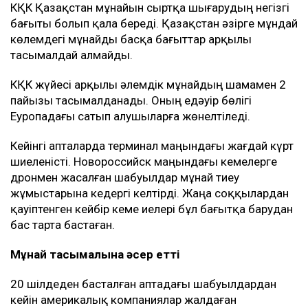
КҚК Қазақстан мұнайын сыртқа шығарудың негізгі
бағыты болып қала береді. Қазақстан әзірге мұндай
көлемдегі мұнайды басқа бағыттар арқылы
тасымалдай алмайды.
КҚК жүйесі арқылы әлемдік мұнайдың шамамен 2
пайызы тасымалданады. Оның едәуір бөлігі
Еуропадағы сатып алушыларға жөнелтіледі.
Кейінгі апталарда терминал маңындағы жағдай күрт
шиеленісті. Новороссийск маңындағы кемелерге
дронмен жасалған шабуылдар мұнай тиеу
жұмыстарына кедергі келтірді. Жаңа соққылардан
қауіптенген кейбір кеме иелері бұл бағытқа барудан
бас тарта бастаған.
Мұнай тасымалына әсер етті
20 шілдеден басталған аптадағы шабуылдардан
кейін америкалық компаниялар жалдаған