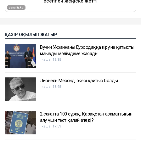
ҚАЗІР ОҚЫЛЫП ЖАТЫР
Вучич Украинаның Еуроодаққа кіруіне қатысты
маңызды мәлімдеме жасады
кеше, 19:15
Лионель Мессидің әкесі қайтыс болды
кеше, 18:45
2 сағатта 100 сұрақ: Қазақстан азаматтығын
алу үшін тест қалай өтеді?
кеше, 17:59