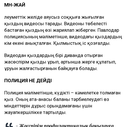
МӘН-ЖАЙ
Әлеуметтік желіде аяусыз соққыға жығылған
қыздың видеосы тарады. Видеоны төбелесті
бастаған қыздың өзі жариялап жіберген. Павлодар
полициясының мәліметінше, видеодағы қыздардың
кім екені анықталған. Қылмыстық іс қозғалды.
Видеодан қыздардың бірі диванда отырған
жасөспірім қызды ұрып, артынша жерге құлатып,
ұруын жалғастырғанын байқауға болады.
ПОЛИЦИЯ НЕ ДЕЙДІ
Полиция мәліметінше, күдікті – кәмелетке толмаған
қыз. Оның ата-анасы баланы тәрбиелеудегі өз
міндеттерін дұрыс орындамағаны үшін
жауапкершілікке тартылды.
- Жасөспірім профилактикалық бақылауға