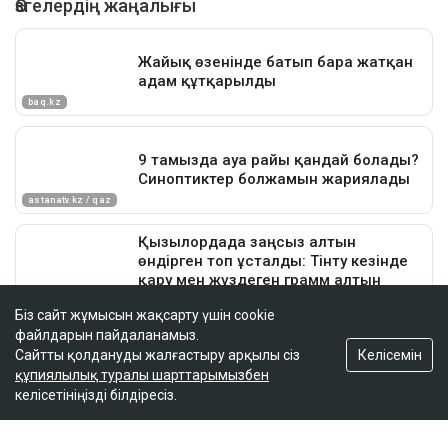
Біз сайт жұмысын жақсарту үшін cookie
файлдарын пайдаланамыз.
Келісемін
Сайтты қолдануды жалғастыру арқылы сіз
құпиялылық туралы шарттарымызбен
келісетініңізді білдіресіз.