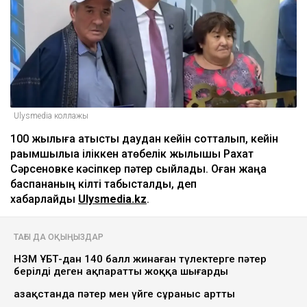
Ulysmedia коллажы
100 жылқыға қатысты даудан кейін сотталып, кейін
рақымшылыққа іліккен ақтөбелік жылқышы Рахат
Сәрсеновке кәсіпкер пәтер сыйлады. Оған жаңа
баспананың кілті табысталды, деп
хабарлайды
Ulysmedia.kz
.
ТАҒЫ ДА ОҚЫҢЫЗДАР
НЗМ ҰБТ-дан 140 балл жинаған түлектерге пәтер
берілді деген ақпаратты жоққа шығарды
Қазақстанда пәтер мен үйге сұраныс артты