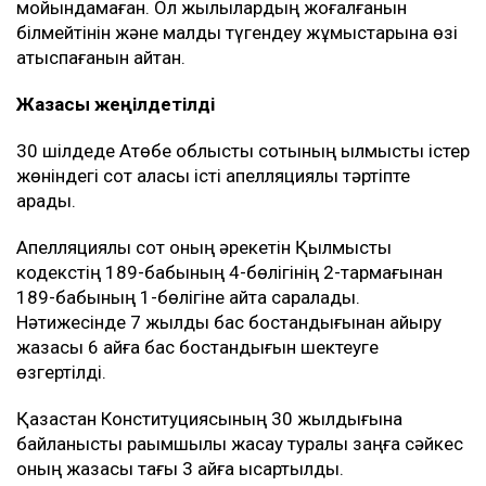
мойындамаған. Ол жылқылардың жоғалғанын
білмейтінін және малды түгендеу жұмыстарына өзі
қатыспағанын айтқан.
Жазасы жеңілдетілді
30 шілдеде Ақтөбе облыстық сотының қылмыстық істер
жөніндегі сот алқасы істі апелляциялық тәртіпте
қарады.
Апелляциялық сот оның әрекетін Қылмыстық
кодекстің 189-бабының 4-бөлігінің 2-тармағынан
189-бабының 1-бөлігіне қайта саралады.
Нәтижесінде 7 жылдық бас бостандығынан айыру
жазасы 6 айға бас бостандығын шектеуге
өзгертілді.
Қазақстан Конституциясының 30 жылдығына
байланысты рақымшылық жасау туралы заңға сәйкес
оның жазасы тағы 3 айға қысқартылды.