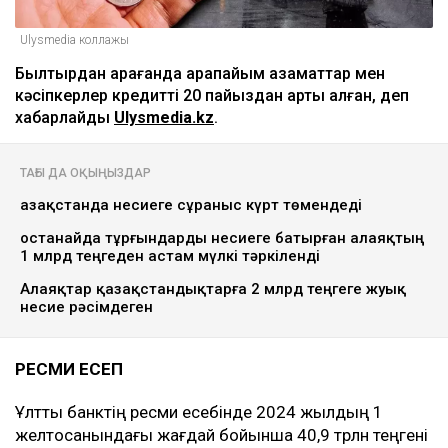
Ulysmedia коллажы
Былтырдан қарағанда қарапайым азаматтар мен
кәсіпкерлер кредитті 20 пайыздан артық алған, деп
хабарлайды
Ulysmedia.kz
.
ТАҒЫ ДА ОҚЫҢЫЗДАР
Қазақстанда несиеге сұраныс күрт төмендеді
Қостанайда тұрғындарды несиеге батырған алаяқтың
1 млрд теңгеден астам мүлкі тәркіленді
Алаяқтар қазақстандықтарға 2 млрд теңгеге жуық
несие рәсімдеген
РЕСМИ ЕСЕП
Ұлттық банктің ресми есебінде 2024 жылдың 1
желтоқсанындағы жағдай бойынша 40,9 трлн теңгені