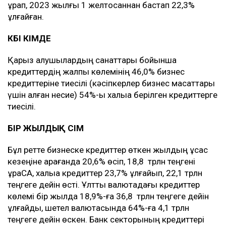
құрап, 2023 жылғы 1 желтоқсаннан бастап 22,3%
ұлғайған.
КӨБІ КІМДЕ
Қарыз алушылардың санаттары бойынша
кредиттердің жалпы көлемінің 46,0% бизнес
кредиттеріне тиесілі (кәсіпкерлер бизнес мақсаттары
үшін алған несие) 54%-ы халыққа берілген кредиттерге
тиесілі.
БІР ЖЫЛДЫҚ ӨСІМ
Бұл ретте бизнеске кредиттер өткен жылдың ұқсас
кезеңіне қарағанда 20,6% өсіп, 18,8 трлн теңгені
құраСА, халыққа кредиттер 23,7% ұлғайып, 22,1 трлн
теңгеге дейін өсті. Ұлттық валютадағы кредиттер
көлемі бір жылда 18,9%-ға 36,8 трлн теңгеге дейін
ұлғайды, шетел валютасында 64%-ға 4,1 трлн
теңгеге дейін өскен. Банк секторының кредиттері