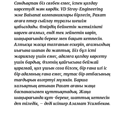
Сондықтан біз сөзбен емес, іспен қолдау
көрсетуді жөн көрдік. VD Stroy-Engineering
және Baisanat компаниялары бірлесіп, Рахат
ағаға пәтер сыйлау туралы шешім
қабылдады. Өмірдің бейнетін жеткілікті
көрген ағамыз, енді тек зейнетін көріп,
шаңырағында береке мен бақыт кетпесін.
Алпысқа жасқа толғанын ескеріп, ағамыздың
иығына шапан да жаптық. Біз бұл істі
жариялау үшін емес, адамға қолдау көрсету
үшін бардық. Өзгенің қайғысына бейжай
қарамай, қол ұшын соза білсек, бір ғана игі іс
бір адамның ғана емес, тұтас бір отбасының
тағдырын өзгертуі мүмкін. Барша
халықтың атынан Рахат ағаны жаңа
баспанасымен құттықтадық. Жаңа
шаңырағында құт-береке, шаттық кетпесін
деп тіледік, – деді кәсіпкер Азамат Усимбеков.