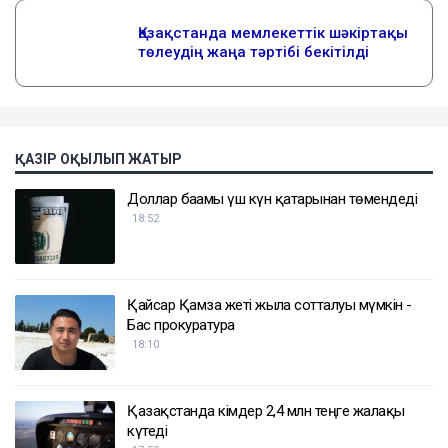
ҚАЗІР ОҚЫЛЫП ЖАТЫР
Доллар бағамы үш күн қатарынан төмендеді
18:52
Қайсар Қамза жеті жылға сотталуы мүмкін -
Бас прокуратура
18:10
Қазақстанда кімдер 2,4 млн теңге жалақы
күтеді