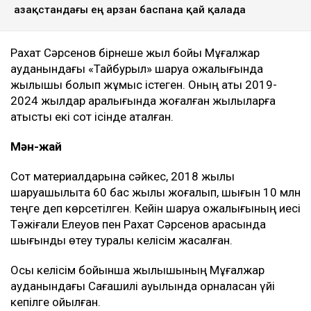
Қазақстандағы ең арзан баспана қай қалада
Рахат Сәрсенов бірнеше жыл бойы Мұғалжар
ауданындағы «Тайбурыл» шаруа қожалығында
жылқышы болып жұмыс істеген. Оның аты 2019-
2024 жылдар аралығында жоғалған жылқыларға
қатысты екі сот ісінде аталған.
Мән-жай
Сот материалдарына сәйкес, 2018 жылы
шаруашылықта 60 бас жылқы жоғалып, шығын 10 млн
теңге деп көрсетілген. Кейін шаруа қожалығының иесі
Тәжіғали Елеуов пен Рахат Сәрсенов арасында
шығынды өтеу туралы келісім жасалған.
Осы келісім бойынша жылқышының Мұғалжар
ауданындағы Сағашилі ауылында орналасқан үйі
кепілге қойылған.