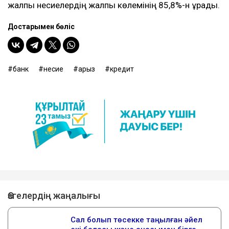
жалпы несиелердің жалпы көлемінің 85,8%-н құрады.
Достарыңмен бөліс
банк
несие
қарыз
кредит