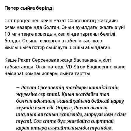
Пәтер сыйға берілді
Сот процесінен кейін Рахат Сәрсеновтің жағдайы
қоғам назарында болған. Оның ауылдағы жалғыз үйі
10 млн теңге қарыздың кепілінде тұрғаны белгілі
болды. Осыны ескерген ақтөбелік кәсіпкер
жылқышыға пәтер сыйлауға шешім қабылдаған.
Кеше Рахат Сәрсеновке жаңа баспананың кілті
табысталды. Оған пәтерді VD Stroy-Engineering және
Baisanat компаниялары сыйға тартты.
– Рахат Сәрсеновтің тағдыры көпшіліктің
жүрегіне әсер етті. Қиын жағдайға тап
болған адамның жанайқайына бейжай қарау
мүмкін емес еді. Әсіресе, Рахат ағаның
инсульт алғанын естігенде, марқұм әкем есіме
түсті. Сол сәтте бұл жағдайға сырттай
қарап отыра алмайтынымды түсіндім.