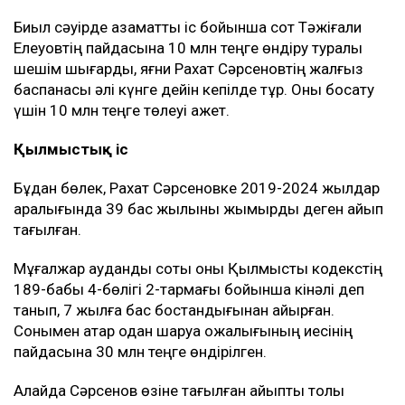
Биыл сәуірде азаматтық іс бойынша сот Тәжіғали
Елеуовтің пайдасына 10 млн теңге өндіру туралы
шешім шығарды, яғни Рахат Сәрсеновтің жалғыз
баспанасы әлі күнге дейін кепілде тұр. Оны босату
үшін 10 млн теңге төлеуі қажет.
Қылмыстық іс
Бұдан бөлек, Рахат Сәрсеновке 2019-2024 жылдар
аралығында 39 бас жылқыны жымқырды деген айып
тағылған.
Мұғалжар аудандық соты оны Қылмыстық кодекстің
189-бабы 4-бөлігі 2-тармағы бойынша кінәлі деп
танып, 7 жылға бас бостандығынан айырған.
Сонымен қатар одан шаруа қожалығының иесінің
пайдасына 30 млн теңге өндірілген.
Алайда Сәрсенов өзіне тағылған айыпты толық