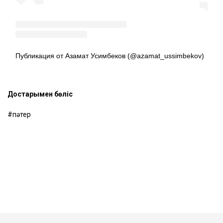
Публикация от Азамат Усимбеков (@azamat_ussimbekov)
Достарыңмен бөліс
пәтер