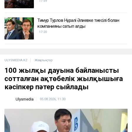
17:59
Тимур Турлов Нұрәлі Әлиевке тиесілі болған
компанияны сатып алды
17:20
ULYSMEDIA.KZ
Жаңалықтар
100 жылқы дауына байланысты
сотталған ақтөбелік жылқышыға
кәсіпкер пәтер сыйлады
Ulysmedia
05.08.2026, 11:30