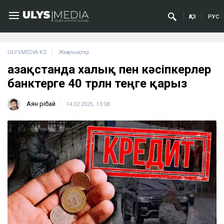
ҚАЗ
РУС
ULYSMEDIA.KZ
Жаңалықтар
Қазақстанда халық пен кәсіпкерлер
банктерге 40 трлн теңге қарыз
Аян Өрібай
14.02.2025, 13:08