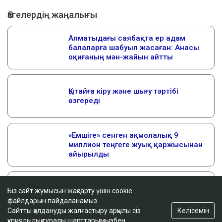
Біз сайт жұмысын жақсарту үшін cookie
файлдарын пайдаланамыз.
Келісемін
Сайтты қолдануды жалғастыру арқылы сіз
құпиялылық туралы шарттарымызбен