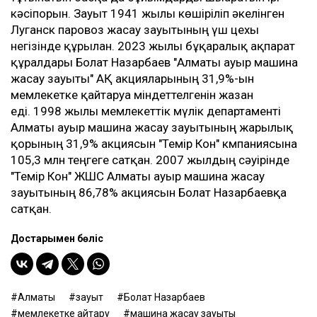
кәсіпорын. Зауыт 1941 жылы көшіріліп әкелінген
Луганск паровоз жасау зауытының үш цехы
негізінде құрылған. 2023 жылы бұқаралық ақпарат
құралдары Болат Назарбаев "Алматы ауыр машина
жасау зауыты" АҚ акцияларының 31,9%-ын
мемлекетке қайтаруға міндеттелгенін жазған
еді. 1998 жылы мемлекеттік мүлік департаменті
Алматы ауыр машина жасау зауытының жарғылық
қорының 31,9% акциясын "Темір Кон" кмпаниясына
105,3 млн теңгеге сатқан. 2007 жылдың сәуірінде
"Темір Кон" ЖШС Алматы ауыр машина жасау
зауытының 86,78% акциясын Болат Назарбаевқа
сатқан.
Достарыңмен бөліс
Алматы
зауыт
Болат Назарбаев
мемлекетке қайтару
машина жасау зауыты