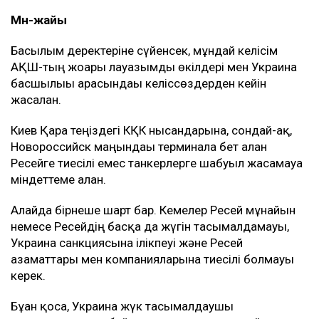
Мән-жайы
Басылым деректеріне сүйенсек, мұндай келісім
АҚШ-тың жоғары лауазымды өкілдері мен Украина
басшылығы арасындағы келіссөздерден кейін
жасалған.
Киев Қара теңіздегі КҚК нысандарына, сондай-ақ,
Новороссийск маңындағы терминалға бет алған
Ресейге тиесілі емес танкерлерге шабуыл жасамауға
міндеттеме алған.
Алайда бірнеше шарт бар. Кемелер Ресей мұнайын
немесе Ресейдің басқа да жүгін тасымалдамауы,
Украина санкциясына ілікпеуі және Ресей
азаматтары мен компанияларына тиесілі болмауы
керек.
Бұған қоса, Украина жүк тасымалдаушы