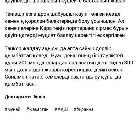
қауіпсіздік шараларын күшейте бастағанын жазған.
Теңізшілерге дрон шабуылы қаупі төнген кезде
кеменің қорғалған бөліктерінде болу ұсынылған. Ал
кеме иелеріне Қара теңіз порттарына кірмес бұрын
қауіп-қатерді мұқият бағалау керектігі ескертілген.
Танкер жалдау ақысы да апта сайын дерлік
қымбаттап келеді. Бұған дейін оның бір тәуліктегі
құны 200 мың доллардан сәл асатын деңгейден 300
мың доллардан жоғары көрсеткішке дейін өскен.
Сонымен қатар, кемелерді сақтандыру құны да
қымбаттаған.
Достарыңмен бөліс
мұнай
Қазақстан
АҚШ
Украина