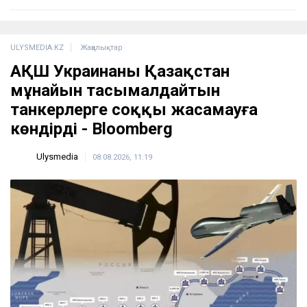
ULYSMEDIA.KZ
Жаңалықтар
АҚШ Украинаны Қазақстан
мұнайын тасымалдайтын
танкерлерге соққы жасамауға
көндірді - Bloomberg
Ulysmedia
08.08.2026, 11:19