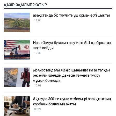
ҚАЗІР ОҚЫЛЫП ЖАТЫР
Қазақстанда бір тәулікте үш орман өрті шықты
11:08
Иран Ормуз бұғазын ашу үшін АҚШ-қа бірқатар
шарт қойды
10:30
Қырғызстандағы Жеңіс шыңында қаза тапқан
ресейлік әйелдің денесін төменге түсіру
мүмкін болмады
10:01
Ақтауда 300-ге жуық отбасы ірі алаяқтықтың
құрбаны болғанын айтты
09:24