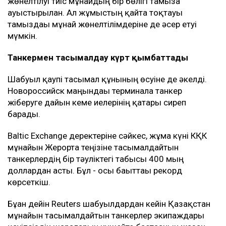
жөнелтілуі тиіс мұнайдың бір бөлігі тамызға
ауыстырылған. Ал жұмыстың қайта тоқтауы
тамыздағы мұнай жөнелтілімдеріне де әсер етуі
мүмкін.
Танкермен тасымалдау күрт қымбаттады
Шабуыл қаупі тасымал құнының өсуіне де әкелді.
Новороссийск маңындағы терминалға танкер
жіберуге дайын кеме иелерінің қатары сиреп
барады.
Baltic Exchange деректеріне сәйкес, жұма күні КҚК
мұнайын Жерорта теңізіне тасымалдайтын
танкерлердің бір тәуліктегі табысы 400 мың
доллардан асты. Бұл - осы бағыттағы рекорд
көрсеткіш.
Бұған дейін Reuters шабуылдардан кейін Қазақстан
мұнайын тасымалдайтын танкерлер экипаждары