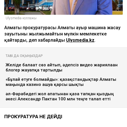
Ulysmedia коллажы
Алматы прокуратурасы Алматы ауыр машина жасау
зауытының жылжымайтын мүлкін мемлекетке
қайтарды, деп хабарлайды
Ulysmedia.kz
.
ТАҒЫ ДА ОҚЫҢЫЗДАР
Желіде балағат сөз айтып, әдепсіз видео жариялаған
блогер жауапқа тартылды
«Бұлай етуге болмайды»: қазақстандықтар Алматы
маңында казино ашуға қарсы шықты
әл-Фарабидегі жол апатынан қаза тапқан қыздың
әкесі Александр Пактан 100 млн теңге талап етті
ПРОКУРАТУРА НЕ ДЕЙДІ