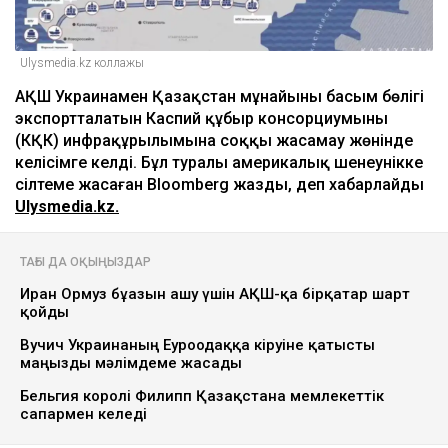
Ulysmedia.kz коллажы
АҚШ Украинамен Қазақстан мұнайының басым бөлігі
экспортталатын Каспий құбыр консорциумының
(КҚК) инфрақұрылымына соққы жасамау жөнінде
келісімге келді. Бұл туралы америкалық шенеунікке
сілтеме жасаған Bloomberg жазды, деп хабарлайды
Ulysmedia.kz.
ТАҒЫ ДА ОҚЫҢЫЗДАР
Иран Ормуз бұғазын ашу үшін АҚШ-қа бірқатар шарт
қойды
Вучич Украинаның Еуроодаққа кіруіне қатысты
маңызды мәлімдеме жасады
Бельгия королі Филипп Қазақстанға мемлекеттік
сапармен келеді