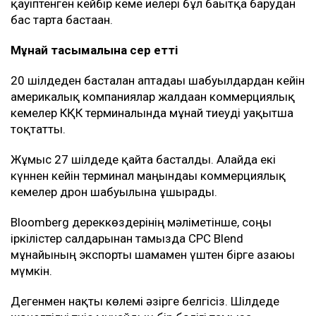
қауіптенген кейбір кеме иелері бұл бағытқа барудан
бас тарта бастаған.
Мұнай тасымалына әсер етті
20 шілдеден басталған аптадағы шабуылдардан кейін
америкалық компаниялар жалдаған коммерциялық
кемелер КҚК терминалында мұнай тиеуді уақытша
тоқтатты.
Жұмыс 27 шілдеде қайта басталды. Алайда екі
күннен кейін терминал маңындағы коммерциялық
кемелер дрон шабуылына ұшырады.
Bloomberg дереккөздерінің мәліметінше, соңғы
іркілістер салдарынан тамызда CPC Blend
мұнайының экспорты шамамен үштен бірге азаюы
мүмкін.
Дегенмен нақты көлемі әзірге белгісіз. Шілдеде