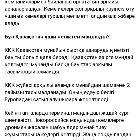
компаниялармен байланыс орнататын арнайы
арналар ашқан. Кеме иелері сол арқылы қауіпсіз өту
үшін өз кемелері туралы мәліметті алдын ала жібере
алады.
Бұл Қазақстан үшін неліктен маңызды?
КҚК Қазақстан мұнайын сыртқа шығарудың негізгі
бағыты болып қала береді. Қазақстан әзірге мұндай
көлемдегі мұнайды басқа бағыттар арқылы
тасымалдай алмайды.
КҚК жүйесі арқылы әлемдік мұнайдың шамамен 2
пайызы тасымалданады. Оның едәуір бөлігі
Еуропадағы сатып алушыларға жөнелтіледі.
Кейінгі апталарда терминал маңындағы жағдай күрт
шиеленісті. Новороссийск маңындағы кемелерге
дронмен жасалған шабуылдар мұнай тиеу
жұмыстарына кедергі келтірді. Жаңа соққылардан