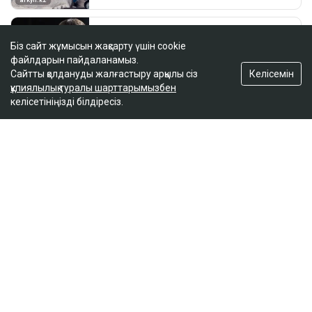
Біз сайт жұмысын жақсарту үшін cookie
файлдарын пайдаланамыз.
Келісемін
Сайтты қолдануды жалғастыру арқылы сіз
құпиялылық туралы шарттарымызбен
келісетініңізді білдіресіз.
ҚАЗІР ОҚЫЛЫП ЖАТЫР
Қазақстанда бір тәулікте үш орман өрті шықты
11:08