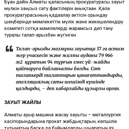
Бұған дейін Алматы қаласының прокуратурасы зауыт
мүлкін заңсыз сату фактілерін анықтаған. Қала
прокуратурасының қадағалау актісін орындау
шеңберінде мемлекеттік мүлік және жекешелендіру
комитеті сотқа мәмілелерді жарамсыз деп тану
туралы талап-арызбен жүгінген.
Талап-арыздың мазмұны зауытқа 37 га астам
жер учаскесін және жалпы ауданы 79 966
м2 құратын 94 тұрғын емес үй-жайды
қайтаруға байланысты болды. Сот
талапкердің талаптарын қанағаттандырды,
апелляциялық саты шешімді күшінде
қалдырды, – деп хабарлайды құзырлы орган.
ЗАУЫТ ЖАЙЛЫ
Алматы ауыр машина жасау зауыты – металлургия
кәсіпорындарына прокат жабдықтарын, көпшілік
тұтынатын басқа да бұйымдарды шығаратын ірі