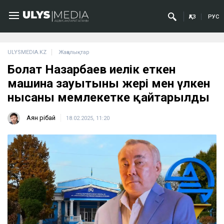
ҚАЗ
РУС
ULYSMEDIA.KZ
Жаңалықтар
Болат Назарбаев иелік еткен
машина зауытының жері мен үлкен
нысаны мемлекетке қайтарылды
Аян Өрібай
18.02.2025, 11:20