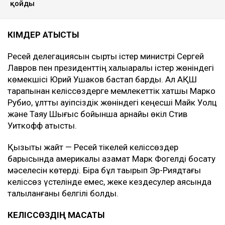
қойды
КІМДЕР ҚАТЫСТЫ
Ресей делегациясын сыртқы істер министрі Сергей
Лавров пен президенттің халықаралық істер жөніндегі
көмекшісі Юрий Ушаков бастап барды. Ал АҚШ
тарапынан келіссөздерге мемлекеттік хатшы Марко
Рубио, ұлттық қауіпсіздік жөніндегі кеңесші Майк Уолц
және Таяу Шығыс бойынша арнайы өкіл Стив
Уиткофф қатысты.
Қызықты жайт — Ресей тікелей келіссөздер
барысында америкалық азамат Марк Фогелді босату
мәселесін көтерді. Бірақ бұл тақырып Эр-Риядтағы
келіссөз үстелінде емес, жеке кездесулер аясында
талқыланғаны белгілі болды.
КЕЛІССӨЗДІҢ МАҚСАТЫ