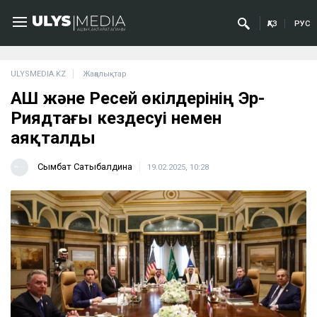
ҚАЗ
РУС
ULYSMEDIA.KZ
Жаңалықтар
АҚШ және Ресей өкілдерінің Эр-
Риядтағы кездесуі немен
аяқталды
Сымбат Сатыбалдина
19.02.2025, 10:28