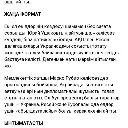
ашық айтты.
ЖАҢА ФОРМАТ
Екі ел өкілдерінің кездесуі шамамен бес сағатқа
созылды. Юрий Ушаковтың айтуынша, «келіссөз
күрделі, бірақ нәтижелі» болды. АҚШ пен Ресей
делегациялары Украинадағы соғысты тоқтату
жөнінде тікелей байланыстарды «уақыты келгенде»
бастауға келісті. Дегенмен нақты мерзім айтылған
жоқ.
Мемлекеттік хатшы Марко Рубио келіссөздер
қорытындысы бойынша, Украинадағы қақтығысты
аяқтау ұзақ әрі қиын дипломатиялық жұмысты талап
ететінін атап өтті. Ол бұл процестің барлық тараптар
үшін — Украина, Ресей және Еуропалық одақ елдері
үшін «қабылдауға лайық» болуы керек екенін айтты.
ЫНТЫМАҚТАСТЫҚ