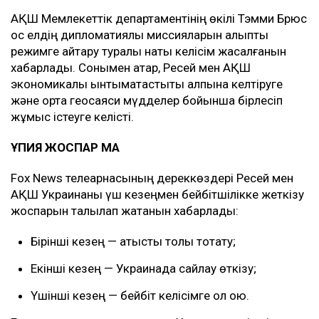
АҚШ Мемлекеттік департаментінің өкілі Тэмми Брюс
қос елдің дипломатиялық миссияларын қалыпты
режимге қайтару туралы нақты келісім жасалғанын
хабарлады. Сонымен қатар, Ресей мен АҚШ
экономикалық ынтымақтастықты қалпына келтіруге
және ортақ геосаяси мүдделер бойынша бірлесіп
жұмыс істеуге келісті.
ҚҰПИЯ ЖОСПАР МА
Fox News телеарнасының дереккөздері Ресей мен
АҚШ Украинаны үш кезеңмен бейбітшілікке жеткізу
жоспарын талқылап жатқанын хабарлады:
Бірінші кезең — атысты толық тоқтату;
Екінші кезең — Украинада сайлау өткізу;
Үшінші кезең — бейбіт келісімге қол қою.