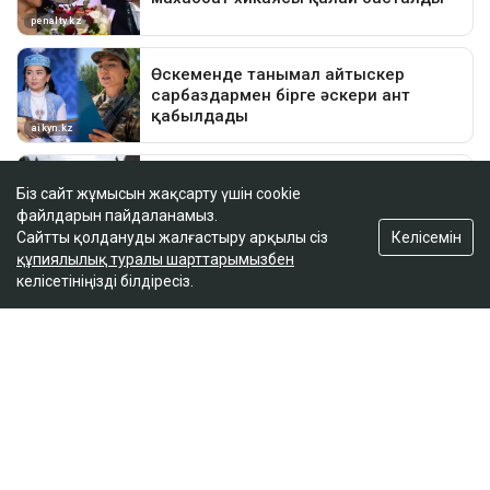
Біз сайт жұмысын жақсарту үшін cookie
файлдарын пайдаланамыз.
Келісемін
Сайтты қолдануды жалғастыру арқылы сіз
құпиялылық туралы шарттарымызбен
келісетініңізді білдіресіз.