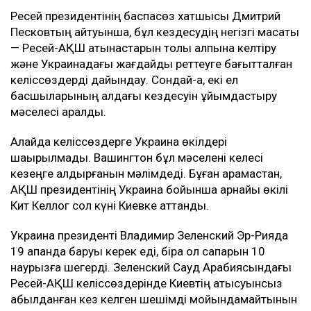
Ресей президентінің баспасөз хатшысы Дмитрий
Песковтың айтуынша, бұл кездесудің негізгі мақсаты
— Ресей-АҚШ қатынастарын толық қалпына келтіру
және Украинадағы жағдайды реттеуге бағытталған
келіссөздерді дайындау. Сондай-ақ, екі ел
басшыларының алдағы кездесуін ұйымдастыру
мәселесі қаралды.
Алайда келіссөздерге Украина өкілдері
шақырылмады. Вашингтон бұл мәселені келесі
кезеңге қалдырғанын мәлімдеді. Бұған қарамастан,
АҚШ президентінің Украина бойынша арнайы өкілі
Кит Келлог сол күні Киевке аттанды.
Украина президенті Владимир Зеленский Эр-Риядқа
19 ақпанда баруы керек еді, бірақ ол сапарын 10
наурызға шегерді. Зеленский Сауд Арабиясындағы
Ресей-АҚШ келіссөздерінде Киевтің қатысуынсыз
қабылданған кез келген шешімді мойындамайтынын