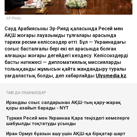
AP Photo
Сауд Арабиясының Эр-Рияд қаласында Ресей мен
АҚШ жоғары лауазымды тұлғалары арасында
тарихи ресми келіссөздер өтті. Бұл — Украинадағы
соғыс басталғалы бері екі ел арасында болған
алғашқы жоғары деңгейдегі кездесу. Келіссөздердің
басты нәтижесі — дипломатиялық миссиялардың
толыққанды жұмысын қайта жандандыру туралы
уағдаластық болды, деп хабарлайды
Ulysmedia.kz
.
ТАҒЫ ДА ОҚЫҢЫЗДАР
Ирандағы соғыс салдарынан АҚШ-тың қару-жарақ
қоры азайып барады - NYT
Түркия Ресей мен Украинаға Қара теңіздегі кемелерге
шабуылды тоқтатуды ұсынды
Иран Ормуз бұғазын ашу үшін АҚШ-қа бірқатар шарт