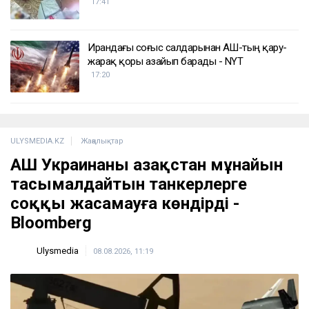
17:41
Ирандағы соғыс салдарынан АҚШ-тың қару-
жарақ қоры азайып барады - NYT
17:20
ULYSMEDIA.KZ
Жаңалықтар
АҚШ Украинаны Қазақстан мұнайын
тасымалдайтын танкерлерге
соққы жасамауға көндірді -
Bloomberg
Ulysmedia
08.08.2026, 11:19