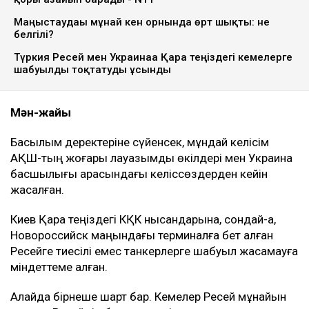
Маңғыстаудағы мұнай кен орнында өрт шықты: не
белгілі?
Түркия Ресей мен Украинаға Қара теңіздегі кемелерге
шабуылды тоқтатуды ұсынды
Мән-жайы
Басылым деректеріне сүйенсек, мұндай келісім
АҚШ-тың жоғары лауазымды өкілдері мен Украина
басшылығы арасындағы келіссөздерден кейін
жасалған.
Киев Қара теңіздегі КҚК нысандарына, сондай-ақ,
Новороссийск маңындағы терминалға бет алған
Ресейге тиесілі емес танкерлерге шабуыл жасамауға
міндеттеме алған.
Алайда бірнеше шарт бар. Кемелер Ресей мұнайын