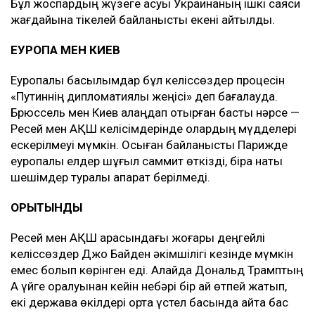
Бұл жоспардың жүзеге асуы Украинаның ішкі саяси
жағдайына тікелей байланысты екені айтылды.
ЕУРОПА МЕН КИЕВ
Еуропалық басылымдар бұл келіссөздер процесін
«Путиннің дипломатиялық жеңісі» деп бағалауда.
Брюссель мен Киев алаңдап отырған басты нәрсе —
Ресей мен АҚШ келісімдерінде олардың мүдделері
ескерілмеуі мүмкін. Осыған байланысты Парижде
еуропалық елдер шұғыл саммит өткізді, бірақ нақты
шешімдер туралы ақпарат берілмеді.
ҚОРЫТЫНДЫ
Ресей мен АҚШ арасындағы жоғары деңгейлі
келіссөздер Джо Байден әкімшілігі кезінде мүмкін
емес болып көрінген еді. Алайда Дональд Трамптың
Ақ үйге оралуынан кейін небәрі бір ай өтпей жатып,
екі держава өкілдері ортақ үстел басында қайта бас