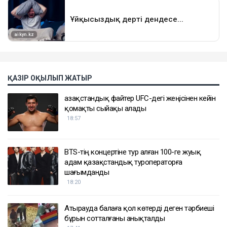
ҚАЗІР ОҚЫЛЫП ЖАТЫР
Қазақстандық файтер UFC-дегі жеңісінен кейін
қомақты сыйақы алады
18:57
BTS-тің концертіне тур алған 100-ге жуық
адам қазақстандық туроператорға
шағымданды
18:20
Атырауда балаға қол көтерді деген тәрбиеші
бұрын сотталғаны анықталды