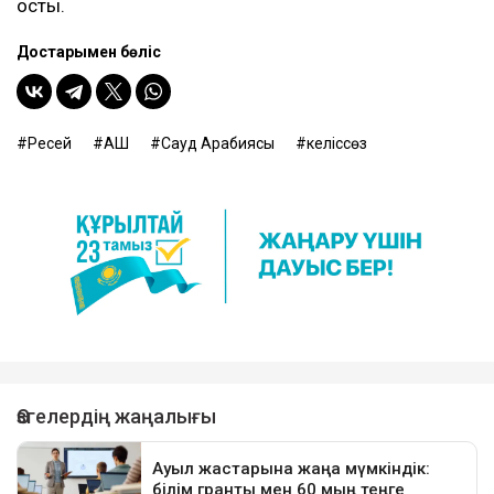
қосты.
Достарыңмен бөліс
Ресей
АҚШ
Сауд Арабиясы
келіссөз