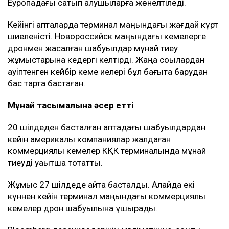
Еуропадағы сатып алушыларға жөнелтіледі.
Кейінгі апталарда терминал маңындағы жағдай күрт
шиеленісті. Новороссийск маңындағы кемелерге
дронмен жасалған шабуылдар мұнай тиеу
жұмыстарына кедергі келтірді. Жаңа соққылардан
қауіптенген кейбір кеме иелері бұл бағытқа барудан
бас тарта бастаған.
Мұнай тасымалына әсер етті
20 шілдеден басталған аптадағы шабуылдардан
кейін америкалық компаниялар жалдаған
коммерциялық кемелер КҚК терминалында мұнай
тиеуді уақытша тоқтатты.
Жұмыс 27 шілдеде қайта басталды. Алайда екі
күннен кейін терминал маңындағы коммерциялық
кемелер дрон шабуылына ұшырады.