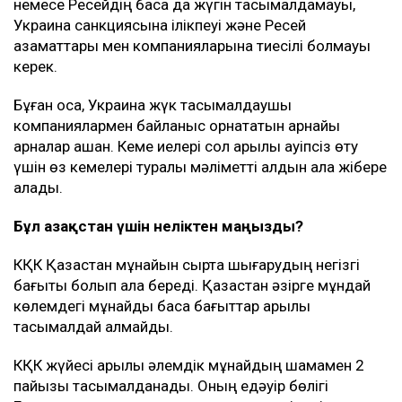
немесе Ресейдің басқа да жүгін тасымалдамауы,
Украина санкциясына ілікпеуі және Ресей
азаматтары мен компанияларына тиесілі болмауы
керек.
Бұған қоса, Украина жүк тасымалдаушы
компаниялармен байланыс орнататын арнайы
арналар ашқан. Кеме иелері сол арқылы қауіпсіз өту
үшін өз кемелері туралы мәліметті алдын ала жібере
алады.
Бұл Қазақстан үшін неліктен маңызды?
КҚК Қазақстан мұнайын сыртқа шығарудың негізгі
бағыты болып қала береді. Қазақстан әзірге мұндай
көлемдегі мұнайды басқа бағыттар арқылы
тасымалдай алмайды.
КҚК жүйесі арқылы әлемдік мұнайдың шамамен 2
пайызы тасымалданады. Оның едәуір бөлігі