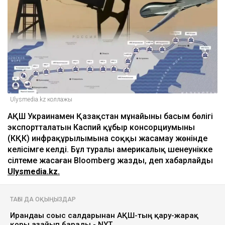
Ulysmedia.kz коллажы
АҚШ Украинамен Қазақстан мұнайының басым бөлігі
экспортталатын Каспий құбыр консорциумының
(КҚК) инфрақұрылымына соққы жасамау жөнінде
келісімге келді. Бұл туралы америкалық шенеунікке
сілтеме жасаған Bloomberg жазды, деп хабарлайды
Ulysmedia.kz.
ТАҒЫ ДА ОҚЫҢЫЗДАР
Ирандағы соғыс салдарынан АҚШ-тың қару-жарақ
қоры азайып барады - NYT