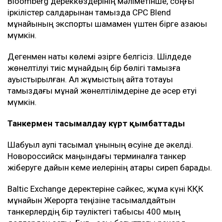
Bloomberg дереккөздерінің мәліметінше, соңғы
іркілістер салдарынан тамызда CPC Blend
мұнайының экспорты шамамен үштен бірге азаюы
мүмкін.
Дегенмен нақты көлемі әзірге белгісіз. Шілдеде
жөнелтілуі тиіс мұнайдың бір бөлігі тамызға
ауыстырылған. Ал жұмыстың қайта тоқтауы
тамыздағы мұнай жөнелтілімдеріне де әсер етуі
мүмкін.
Танкермен тасымалдау күрт қымбаттады
Шабуыл қаупі тасымал құнының өсуіне де әкелді.
Новороссийск маңындағы терминалға танкер
жіберуге дайын кеме иелерінің қатары сиреп барады.
Baltic Exchange деректеріне сәйкес, жұма күні КҚК
мұнайын Жерорта теңізіне тасымалдайтын
танкерлердің бір тәуліктегі табысы 400 мың