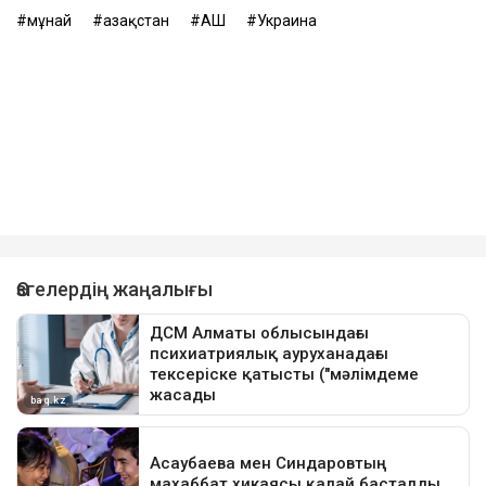
мұнай
Қазақстан
АҚШ
Украина