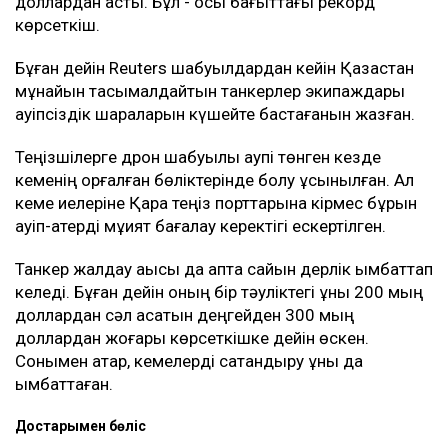
доллардан асты. Бұл - осы бағыттағы рекорд
көрсеткіш.
Бұған дейін Reuters шабуылдардан кейін Қазақстан
мұнайын тасымалдайтын танкерлер экипаждары
қауіпсіздік шараларын күшейте бастағанын жазған.
Теңізшілерге дрон шабуылы қаупі төнген кезде
кеменің қорғалған бөліктерінде болу ұсынылған. Ал
кеме иелеріне Қара теңіз порттарына кірмес бұрын
қауіп-қатерді мұқият бағалау керектігі ескертілген.
Танкер жалдау ақысы да апта сайын дерлік қымбаттап
келеді. Бұған дейін оның бір тәуліктегі құны 200 мың
доллардан сәл асатын деңгейден 300 мың
доллардан жоғары көрсеткішке дейін өскен.
Сонымен қатар, кемелерді сақтандыру құны да
қымбаттаған.
Достарыңмен бөліс