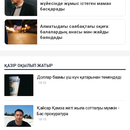
ҚАЗІР ОҚЫЛЫП ЖАТЫР
Доллар бағамы үш күн қатарынан төмендеді
18:52
Қайсар Қамза жеті жылға сотталуы мүмкін -
Бас прокуратура
18:10