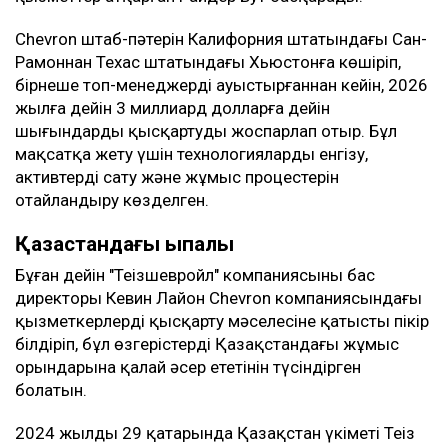
Chevron штаб-пәтерін Калифорния штатындағы Сан-
Рамоннан Техас штатындағы Хьюстонға көшіріп,
бірнеше топ-менеджерді ауыстырғаннан кейін, 2026
жылға дейін 3 миллиард долларға дейін
шығындарды қысқартуды жоспарлап отыр. Бұл
мақсатқа жету үшін технологияларды енгізу,
активтерді сату және жұмыс процестерін
оңтайландыру көзделген.
Қазақстандағы ықпалы
Бұған дейін "Теңізшевройл" компаниясының бас
директоры Кевин Лайон Chevron компаниясындағы
қызметкерлерді қысқарту мәселесіне қатысты пікір
білдіріп, бұл өзгерістердің Қазақстандағы жұмыс
орындарына қалай әсер ететінін түсіндірген
болатын.
2024 жылдың 29 қаңтарында Қазақстан үкіметі Теңіз