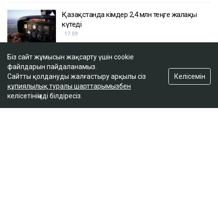
Қазақстанда кімдер 2,4 млн теңге жалақы
күтеді
17:59
Біз сайт жұмысын жақсарту үшін cookie
Тимур Турлов Нұрәлі Әлиевке тиесілі болған
файлдарын пайдаланамыз.
компанияны сатып алды
Келісемін
Сайтты қолдануды жалғастыру арқылы сіз
құпиялылық туралы шарттарымызбен
17:20
келісетініңізді білдіресіз.
ULYSMEDIA.KZ
Жаңалықтар
100 жылқы дауына байланысты
сотталған ақтөбелік жылқышыға
кәсіпкер пәтер сыйлады
Ulysmedia
05.08.2026, 11:30