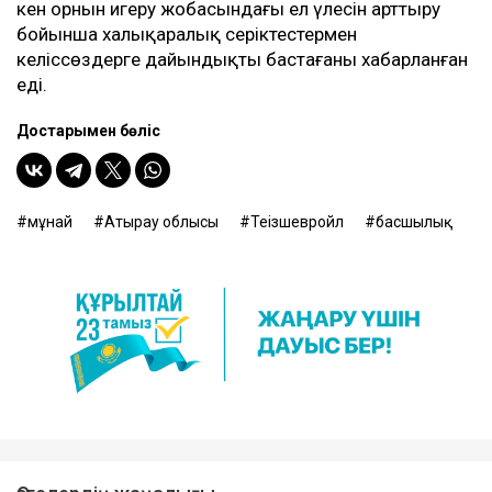
кен орнын игеру жобасындағы ел үлесін арттыру
бойынша халықаралық серіктестермен
келіссөздерге дайындықты бастағаны хабарланған
еді.
Достарыңмен бөліс
мұнай
Атырау облысы
Теңізшевройл
басшылық