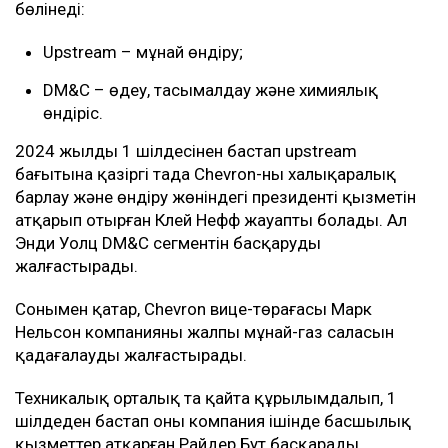
бөлінеді:
Upstream – мұнай өндіру;
DM&C – өңдеу, тасымалдау және химиялық
өндіріс.
2024 жылдың 1 шілдесінен бастап upstream
бағытына қазіргі таңда Chevron-ның халықаралық
барлау және өндіру жөніндегі президенті қызметін
атқарып отырған Клей Нефф жауапты болады. Ал
Энди Уолц DM&C сегментін басқаруды
жалғастырады.
Сонымен қатар, Chevron вице-төрағасы Марк
Нельсон компанияның жалпы мұнай-газ саласын
қадағалауды жалғастырады.
Техникалық орталық та қайта құрылымдалып, 1
шілдеден бастап оны компания ішінде басшылық
қызметтер атқарған Райдер Бут басқарады.