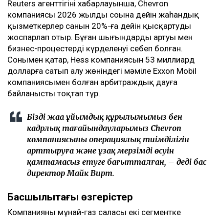
Reuters агенттігінің хабарлауынша, Chevron
компаниясы 2026 жылдың соңына дейін жаһандық
қызметкерлер санын 20%-ға дейін қысқартуды
жоспарлап отыр. Бұған шығындардың артуы мен
бизнес-процестердің күрделенуі себеп болған.
Сонымен қатар, Hess компаниясын 53 миллиард
долларға сатып алу жөніндегі мәміле Exxon Mobil
компаниясымен болған арбитраждық дауға
байланысты тоқтап тұр.
Біздің жаңа ұйымдық құрылымымыз бен
кадрлық тағайындауларымыз Chevron
компаниясының операциялық тиімділігін
арттыруға және ұзақ мерзімді өсуін
қамтамасыз етуге бағытталған, – деді бас
директор Майк Вирт.
Басшылықтағы өзгерістер
Компанияның мұнай-газ саласы екі сегментке