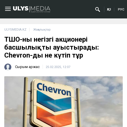
ҚАЗ
РУС
ULYSMEDIA.KZ
Жаңалықтар
ТШО-ның негізгі акционері
басшылықты ауыстырады:
Chevron-ды не күтіп тұр
Сырым Қаржас
25.02.2025, 12:07