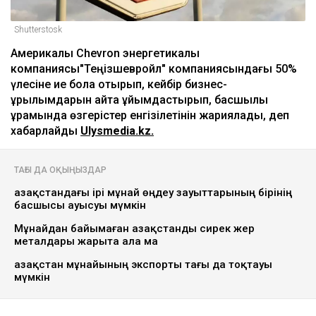
Shutterstosk
Америкалық Chevron энергетикалық
компаниясы"Теңізшевройл" компаниясындағы 50%
үлесіне ие бола отырып, кейбір бизнес-
құрылымдарын қайта ұйымдастырып, басшылық
құрамында өзгерістер енгізілетінін жариялады, деп
хабарлайды
Ulysmedia.kz.
ТАҒЫ ДА ОҚЫҢЫЗДАР
Қазақстандағы ірі мұнай өңдеу зауыттарының бірінің
басшысы ауысуы мүмкін
Мұнайдан байымаған Қазақстанды сирек жер
металдары жарыта ала ма
Қазақстан мұнайының экспорты тағы да тоқтауы
мүмкін