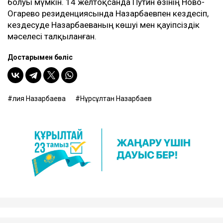
болуы мүмкін. 14 желтоқсанда Путин өзінің Ново-
Огарево резиденциясында Назарбаевпен кездесіп,
кездесуде Назарбаеваның көшуі мен қауіпсіздік
мәселесі талқыланған.
Достарыңмен бөліс
Әлия Назарбаева
Нұрсұлтан Назарбаев