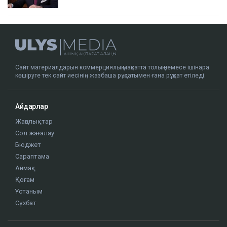
Сайт материалдарын коммерциялық мақсатта толық немесе ішінара
көшіруге тек сайт иесінің жазбаша рұқсатымен ғана рұқсат етіледі.
Айдарлар
Жаңалықтар
Сол жағалау
Бюджет
Сараптама
Аймақ
Қоғам
Ұстаным
Сұхбат