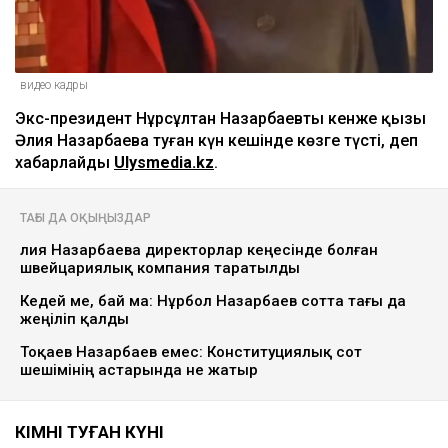
видео кадры
Экс-президент Нұрсұлтан Назарбаевтың кенже қызы
Әлия Назарбаева туған күн кешінде көзге түсті, деп
хабарлайды
Ulysmedia.kz
.
ТАҒЫ ДА ОҚЫҢЫЗДАР
Әлия Назарбаева директорлар кеңесінде болған
швейцариялық компания таратылды
Кедей ме, бай ма: Нұрбол Назарбаев сотта тағы да
жеңіліп қалды
Тоқаев Назарбаев емес: Конституциялық сот
шешімінің астарында не жатыр
КІМНІҢ ТУҒАН КҮНІ