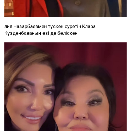
Әлия Назарбаевмен түскен суретін Клара
Күзденбаваның өзі де бөліскен.