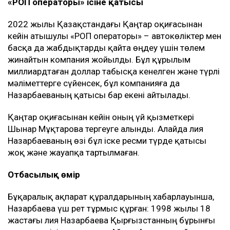
«РОП операторы» ісіне қатысы
2022 жылы Қазақстандағы Қаңтар оқиғасынан
кейін атышулы «РОП операторы» – автокөліктер мен
басқа да жабдықтарды қайта өңдеу үшін төлем
жинайтын компания жойылды. Бұл құрылым
миллиардтаған доллар табысқа кенелген және түрлі
мәліметтерге сүйенсек, бұл компанияға да
Назарбаеваның қатысы бар екені айтылады.
Қаңтар оқиғасынан кейін оның үй қызметкері
Шынар Мұқтарова тергеуге алынды. Алайда Әлия
Назарбаеваның өзі бұл іске ресми түрде қатысы
жоқ және жауапқа тартылмаған.
Отбасылық өмір
Бұқаралық ақпарат құралдарының хабарлауынша,
Назарбаева үш рет тұрмыс құрған: 1998 жылы 18
жастағы Әлия Назарбаева Қырғызстанның бұрынғы