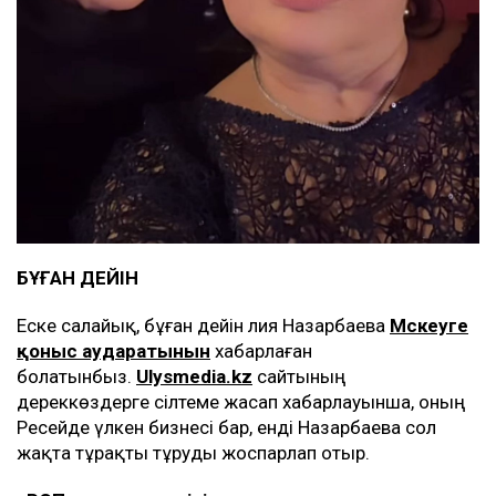
БҰҒАН ДЕЙІН
Еске салайық, бұған дейін Әлия Назарбаева
Мәскеуге
қоныс аударатынын
хабарлаған
болатынбыз.
Ulysmedia.kz
сайтының
дереккөздерге сілтеме жасап хабарлауынша, оның
Ресейде үлкен бизнесі бар, енді Назарбаева сол
жақта тұрақты тұруды жоспарлап отыр.