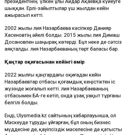
президентінің үлкен ұлы Айдар Ақаевқа күйеуге
шыққан. Ерлі-зайыптылар үш жылдан кейін
ажырасып кетті.
2002 жылы Әлия Назарбаева кәсіпкер Данияр
Хасеновтің әйелі болды. 2015 жылы Әлия Димаш
Досановпен шаңырақ көтерді. Бұл неке де сәтсіз
аяқталды. Әлия Назарбаеваның төрт баласы бар.
Қаңтар оқиғасынан кейінгі өмір
2022 жылғы қаңтардағы оқиғадан кейін
Назарбаевтар отбасы қоғамдық кеңістіктен іс
жүзінде жоғалып кетті. Әлия Назарбаеваның
отбасымен БАӘ-ге кетіп, онда ұзақ уақыт тұрғаны
белгілі болды.
Енді, Ulysmedia.kz сайтының хабарлауынша, ол
Мәскеуде тұруды ұйғарған, бұл оның бизнес
мүддесіне де, қауіпсіздік мәселесіне де қатысты