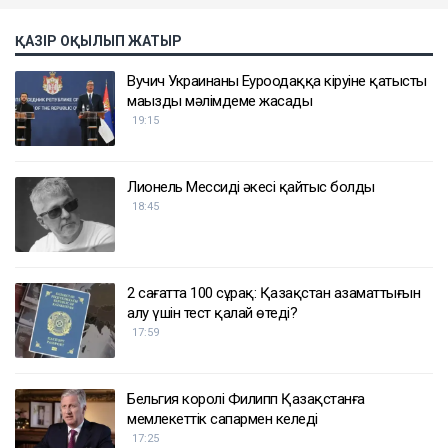
ҚАЗІР ОҚЫЛЫП ЖАТЫР
Вучич Украинаның Еуроодаққа кіруіне қатысты
маңызды мәлімдеме жасады
19:15
Лионель Мессидің әкесі қайтыс болды
18:45
2 сағатта 100 сұрақ: Қазақстан азаматтығын
алу үшін тест қалай өтеді?
17:59
Бельгия королі Филипп Қазақстанға
мемлекеттік сапармен келеді
17:25