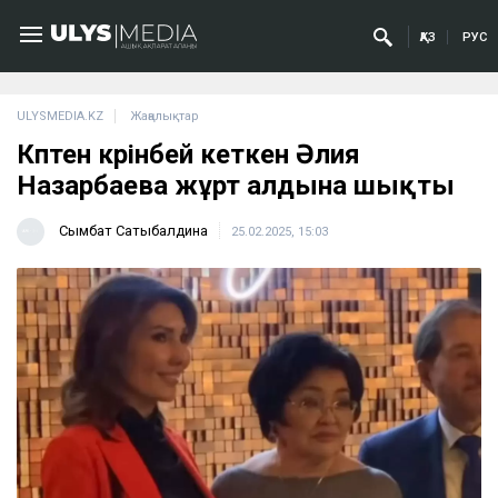
ҚАЗ
РУС
ULYSMEDIA.KZ
Жаңалықтар
Көптен көрінбей кеткен Әлия
Назарбаева жұрт алдына шықты
Сымбат Сатыбалдина
25.02.2025, 15:03