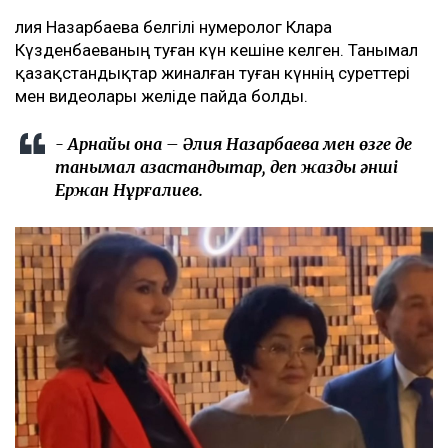
Әлия Назарбаева белгілі нумеролог Клара
Күзденбаеваның туған күн кешіне келген. Танымал
қазақстандықтар жиналған туған күннің суреттері
мен видеолары желіде пайда болды.
- Арнайы қонақ – Әлия Назарбаева мен өзге де
танымал қазақстандықтар, деп жазды әнші
Ержан Нұрғалиев.