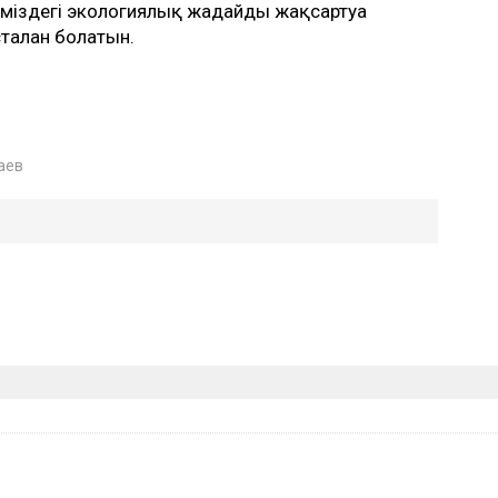
іздегі экологиялық жағдайды жақсартуға
сталған болатын.
аев