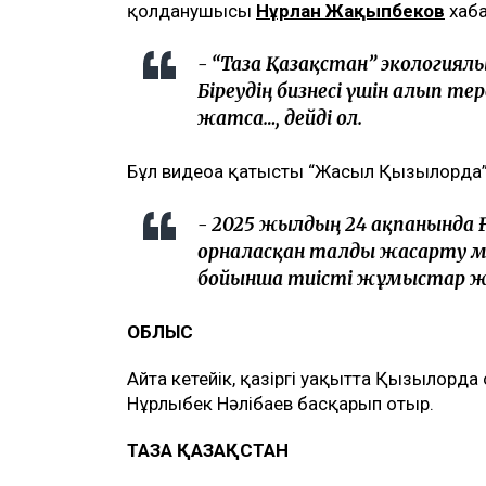
қолданушысы
Нұрлан Жақыпбеков
хаб
- “Таза Қазақстан” экологиял
Біреудің бизнесі үшін алып 
жатса…, дейді ол.
Бұл видеоға қатысты “Жасыл Қызылорда” 
- 2025 жылдың 24 ақпанында 
орналасқан талды жасарту 
бойынша тиісті жұмыстар жү
ОБЛЫС
Айта кетейік, қазіргі уақытта Қызылорда
Нұрлыбек Нәлібаев басқарып отыр.
ТАЗА ҚАЗАҚСТАН