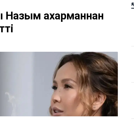
Қ
 Назым Қахарманнан
тті