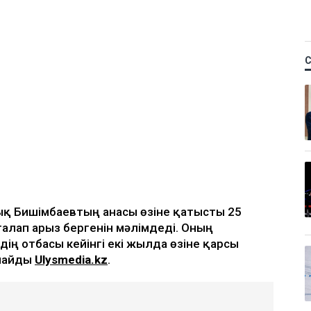
ық Бишімбаевтың анасы өзіне қатысты 25
талап арыз бергенін мәлімдеді. Оның
дің отбасы кейінгі екі жылда өзіне қарсы
рлайды
Ulysmedia.kz
.