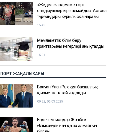
«Жедел жәрдем мен өрт
сөндірушілер кіре алмайды»: Астана
тұрғындары құрылысқа наразы
15:49
Мемлекеттік білім беру
гранттарының иегерлері анықталды
15:01
СПОРТ ЖАҢАЛЫҚТАРЫ
Балуан Ұлан Рысқұл басшылық
қызметке тағайындалды
09:22, 06.03.2025
Енді чемпиондар Жәнібек
Әлімханұлынан қаша алмайтын
болды