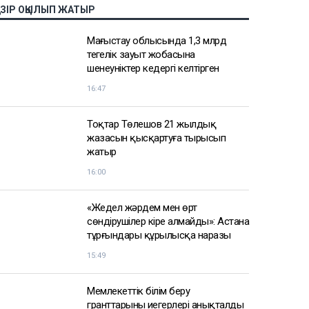
АЗІР ОҚЫЛЫП ЖАТЫР
Маңғыстау облысында 1,3 млрд
теңгелік зауыт жобасына
шенеуніктер кедергі келтірген
16:47
Тоқтар Төлешов 21 жылдық
жазасын қысқартуға тырысып
жатыр
16:00
«Жедел жәрдем мен өрт
сөндірушілер кіре алмайды»: Астана
тұрғындары құрылысқа наразы
15:49
Мемлекеттік білім беру
гранттарының иегерлері анықталды