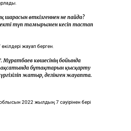
арлады.
ық шарасын өткізгеннен не пайда?
теректі түп тамырымен кесіп тастап
өкілдері жауап берген.
Ғ. Мұратбаев көшесінің бойында
мақсатында бұтақтарын қысқарту
ргізіліп жатыр, делінген жауапта.
 облысын 2022 жылдың 7 сәуірінен бері