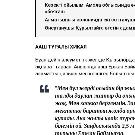
Кезекті қойылым: Ақмола облысында 
«бояған»
Алматыдағы колонияда екі сотталуш
Өнертанушы Құрылтайға өтетін адамдар
АҒАШ ТУРАЛЫ ХИКАЯ
Бұған дейін әлеуметтік желіде Қызылорд
ақпарат тараған. Анығында ағаш Ержан Б
азаматтың арызымен кесілген болып шы
“Мен бұл жерді осыдан бір жы
талды даулап жатыр да оның 
жоқ. Мен заявка бергенмін. За
мектепке баратын жолда орна
құлады. Ана жылы көлік тұрға
білемін ғой. Заңдылығында 2,5 
тұрғыны Ержан Баймырза.