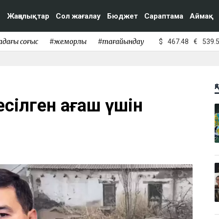
Жаңалықтар
Сол жағалау
Бюджет
Сараптама
Аймақ
адағы соғыс
#жемқорлық
#тағайындау
$
467.48
€
539.
Қ
есілген ағаш үшін