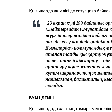
Қызылорда әкімдігі де ситуацияға байла
“23 ақпан күні 109 байланыс 
Е.Баймырзадан Ғ.Мұратбаев 
жүргіншілер жолына кедергі т
талды кесу жөнінде өтінім ті
Қызылорда» коммуналдық мем
аталған талды қысқарту жұмы
терек талын қысқарту – оның
арттыру және эстетикалық кө
күтім шараларының жиынтығ
жойылмаған, балақталып, қы
әкімдігі.
БҰҒАН ДЕЙІН
Қызылордада ағаштың тамырымен кесілг