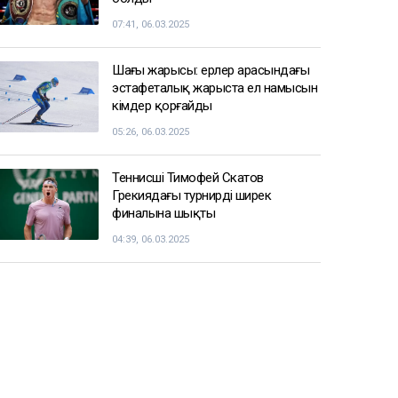
07:41, 06.03.2025
Шаңғы жарысы: ерлер арасындағы
эстафеталық жарыста ел намысын
кімдер қорғайды
05:26, 06.03.2025
Теннисші Тимофей Скатов
Грекиядағы турнирдің ширек
финалына шықты
04:39, 06.03.2025