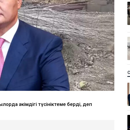
лорда әкімдігі түсініктеме берді, деп