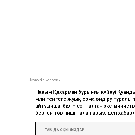
Ulysmedia коллажы
Назым Қахарман бұрынғы күйеуі Қуанд
млн теңгеге жуық сома өндіру туралы 
айтуынша, бұл – сотталған экс-министр
берген төртінші талап арыз, деп хаба
ТАҒЫ ДА ОҚЫҢЫЗДАР