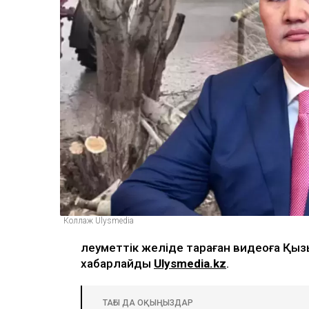
Коллаж Ulysmedia
Әлеуметтік желіде тараған видеоға Қызы
хабарлайды
Ulysmedia.kz
.
ТАҒЫ ДА ОҚЫҢЫЗДАР