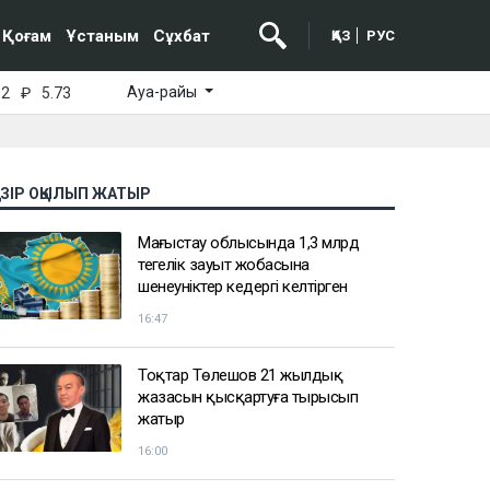
Қоғам
Ұстаным
Сұхбат
ҚАЗ
РУС
Ауа-райы
52
₽
5.73
АЗІР ОҚЫЛЫП ЖАТЫР
Маңғыстау облысында 1,3 млрд
теңгелік зауыт жобасына
шенеуніктер кедергі келтірген
16:47
Тоқтар Төлешов 21 жылдық
жазасын қысқартуға тырысып
жатыр
16:00