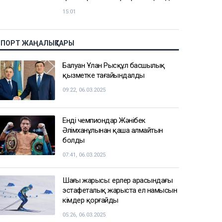
15:01
СПОРТ ЖАҢАЛЫҚТАРЫ
Балуан Ұлан Рысқұл басшылық
қызметке тағайындалды
09:22, 06.03.2025
Енді чемпиондар Жәнібек
Әлімханұлынан қаша алмайтын
болды
07:41, 06.03.2025
Шаңғы жарысы: ерлер арасындағы
эстафеталық жарыста ел намысын
кімдер қорғайды
05:26, 06.03.2025