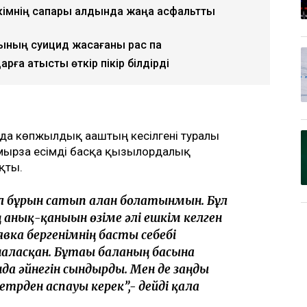
әкімнің сапары алдында жаңа асфальтты
ының суицид жасағаны рас па
ға қатысты өткір пікір білдірді
ада көпжылдық ағаштың кесілгені туралы
аймырза есімді басқа қызылордалық
қты.
л бұрын сатып алған болатынмын. Бұл
анық-қанығын өзіме әлі ешкім келген
явка бергенімнің басты себебі
ласқан. Бұтағы баланың басына
нда әйнегін сындырды. Мен де заңды
метрден аспауы керек”,- дейді қала