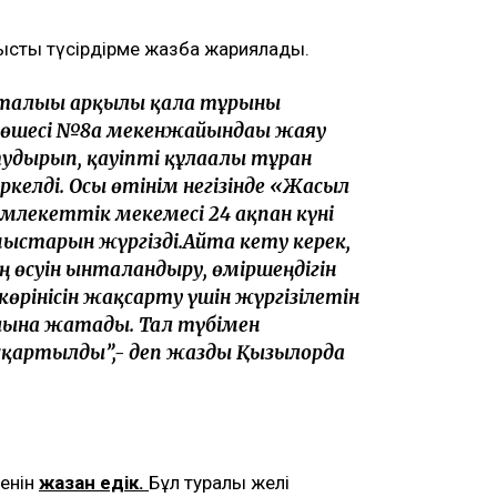
нысты түсірдірме жазба жариялады.
орталығы арқылы қала тұрғыны
көшесі №8а мекенжайындағы жаяу
удырып, қауіпті құлағалы тұрған
ркелді. Осы өтінім негізінде «Жасыл
лекеттік мекемесі 24 ақпан күні
старын жүргізді.Айта кету керек,
 өсуін ынталандыру, өміршеңдігін
рінісін жақсарту үшін жүргізілетін
ына жатады. Тал түбімен
сқартылды”,- деп жазды Қызылорда
енін
жазған едік.
Бұл туралы желі