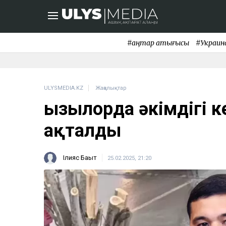
#қаңтар қақтығысы
#Украин
ULYSMEDIA.KZ
Жаңалықтар
Қызылорда әкімдігі к
ақталды
Ілияс Бақыт
25.02.2025, 21:20