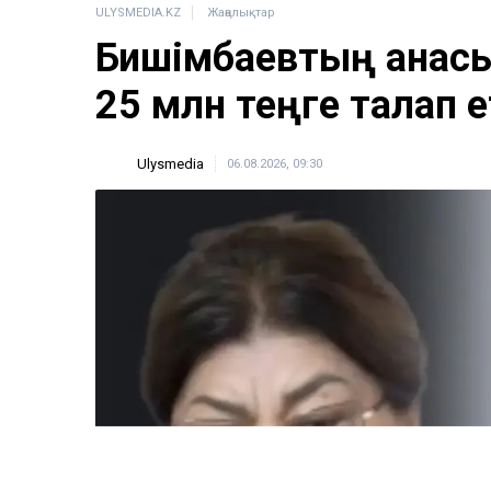
ULYSMEDIA.KZ
Жаңалықтар
Бишімбаевтың анасы
25 млн теңге талап е
Ulysmedia
06.08.2026, 09:30