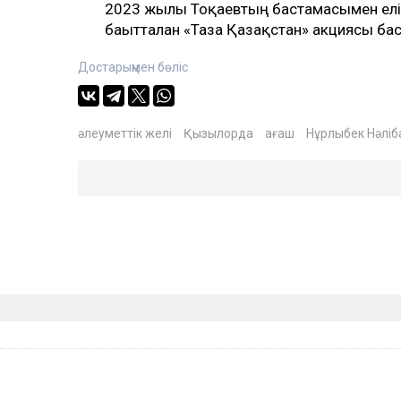
2023 жылы Тоқаевтың бастамасымен елім
бағытталған «Таза Қазақстан» акциясы ба
Достарыңмен бөліс
әлеуметтік желі
Қызылорда
ағаш
Нұрлыбек Нәліб