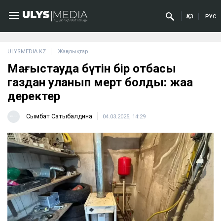
ҚАЗ
РУС
ULYSMEDIA.KZ
Жаңалықтар
Маңғыстауда бүтін бір отбасы
газдан уланып мерт болды: жаңа
деректер
Сымбат Сатыбалдина
04.03.2025, 14:29