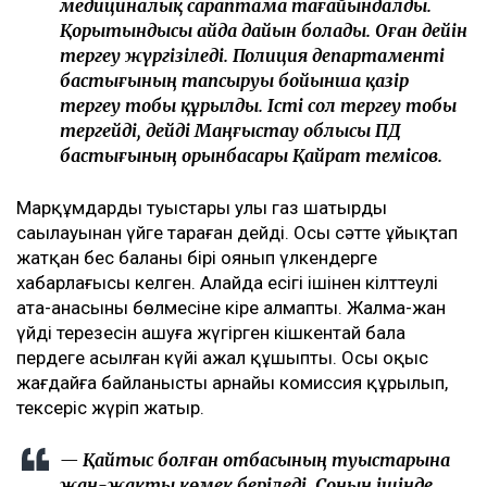
медициналық сараптама тағайындалды.
Қорытындысы айда дайын болады. Оған дейін
тергеу жүргізіледі. Полиция департаменті
бастығының тапсыруы бойынша қазір
тергеу тобы құрылды. Істі сол тергеу тобы
тергейді, дейді Маңғыстау облысы ПД
бастығының орынбасары Қайрат Өтемісов.
Марқұмдардың туыстары улы газ шатырдың
саңылауынан үйге тараған дейді. Осы сәтте ұйықтап
жатқан бес баланың бірі оянып үлкендерге
хабарлағысы келген. Алайда есігі ішінен кілттеулі
ата-анасының бөлмесіне кіре алмапты. Жалма-жан
үйдің терезесін ашуға жүгірген кішкентай бала
пердеге асылған күйі ажал құшыпты. Осы оқыс
жағдайға байланысты арнайы комиссия құрылып,
тексеріс жүріп жатыр.
— Қайтыс болған отбасының туыстарына
жан-жақты көмек беріледі. Соның ішінде