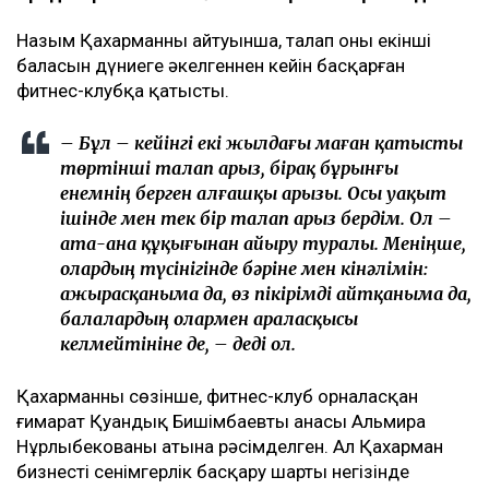
Назым Қахарманның айтуынша, талап оның екінші
баласын дүниеге әкелгеннен кейін басқарған
фитнес-клубқа қатысты.
– Бұл – кейінгі екі жылдағы маған қатысты
төртінші талап арыз, бірақ бұрынғы
енемнің берген алғашқы арызы. Осы уақыт
ішінде мен тек бір талап арыз бердім. Ол –
ата-ана құқығынан айыру туралы. Меніңше,
олардың түсінігінде бәріне мен кінәлімін:
ажырасқаныма да, өз пікірімді айтқаныма да,
балалардың олармен араласқысы
келмейтініне де, – деді ол.
Қахарманның сөзінше, фитнес-клуб орналасқан
ғимарат Қуандық Бишімбаевтың анасы Альмира
Нұрлыбекованың атына рәсімделген. Ал Қахарман
бизнесті сенімгерлік басқару шарты негізінде