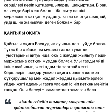
көршілері көріп құтқарушыларды шақыртқан. Бірақ
ол кезде бәрі кеш болды. Жылыту пешінің
мұржасына қатқан мұздан улы газ сыртқа шықпай,
үйдің ішіне жайылған деген болжам бар.
ҚАЙҒЫЛЫ ОҚИҒА
Қайғылы оқиға Басқұдық ауылындағы үйде болған.
Тұтас бір отбасының мүшесі газдан уланды.
Туыстарының айтуынша, оқыс жағдай жылыту пешінің
мұржасына қатқан мұздан болған. Улы газдың үйдің
ішіне жайылып, жеті адам тіл тартпай кетті.
Көршілерінің шақыртуымен оқиға орнына жеткен
құтқарушылар мен жедел жәрдем қызметкерлері
үйден жеті адамның газға уланып ісініп кеткен мәйітін
тапқан. Оның бесеуі – кәмелетке толмаған бала.
— Өлімнің себебін анықтау мақсатында
қайтыс болған тұрғындарға қатысты сот-