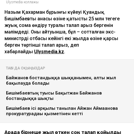
Ulysmedia коллажы
Назым Қахарман бұрынғы күйеуі Қуандық
Бишімбаевтың анасы өзіне қатысты 25 млн теңгеге
жуық сома өндіру туралы талап арыз бергенін
мәлімдеді. Оның айтуынша, бұл – сотталған экс-
министрдің отбасы кейінгі екі жылда өзіне қарсы
берген төртінші талап арыз, деп
хабарлайды
Ulysmedia.kz
.
ТАҒЫ ДА ОҚЫҢЫЗДАР
Байжанов бостандыққа шыққанымен, алты жыл
бақылауда болады
Бишімбаевтың туысы Бақытжан Байжанов
бостандыққа шықты
Бишімбаев ісі арқылы танылған Айжан Аймағанова
прокуратурадағы қызметінен кетті
Арада бірнеше жыл өткен соң талап қойылды