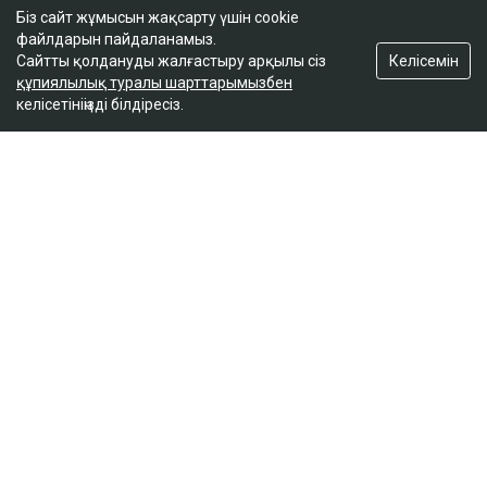
Біз сайт жұмысын жақсарту үшін cookie
файлдарын пайдаланамыз.
Келісемін
Сайтты қолдануды жалғастыру арқылы сіз
құпиялылық туралы шарттарымызбен
келісетініңізді білдіресіз.
ҚАЗІР ОҚЫЛЫП ЖАТЫР
Мемлекеттік білім беру гранттарының иегерлері