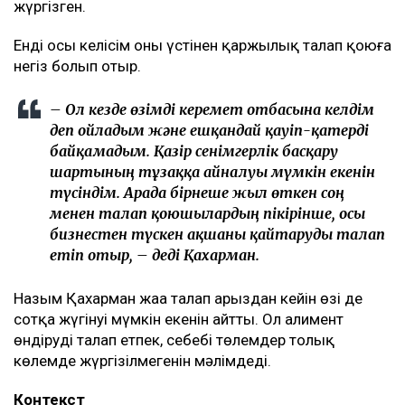
жүргізген.
Енді осы келісім оның үстінен қаржылық талап қоюға
негіз болып отыр.
– Ол кезде өзімді керемет отбасына келдім
деп ойладым және ешқандай қауіп-қатерді
байқамадым. Қазір сенімгерлік басқару
шартының тұзаққа айналуы мүмкін екенін
түсіндім. Арада бірнеше жыл өткен соң
менен талап қоюшылардың пікірінше, осы
бизнестен түскен ақшаны қайтаруды талап
етіп отыр, – деді Қахарман.
Назым Қахарман жаңа талап арыздан кейін өзі де
сотқа жүгінуі мүмкін екенін айтты. Ол алимент
өндіруді талап етпек, себебі төлемдер толық
көлемде жүргізілмегенін мәлімдеді.
Контекст