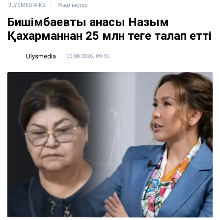
ULYSMEDIA.KZ
Жаңалықтар
Бишімбаевтың анасы Назым
Қахарманнан 25 млн теңге талап етті
Ulysmedia
06.08.2026, 09:30