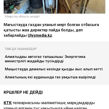
Маңғыстау облысы әкімдігі
Маңғыстауда газдан уланып мерт болған отбасыға
қатысты жаңа деректер пайда болды, деп
хабарлайды
Ulysmedia.kz
.
ТАҒЫ ДА ОҚЫҢЫЗДАР
Алматыдағы автогаз тапшылығы: Энергетика
министрлігі жағдайды түсіндірді
Маңғыстауда демалыс кезінде қызды ағыс алып кетті
Алматының екі ауданында газ уақытша өшіріледі
КӨРШІЛЕР НЕ ДЕЙДІ
КТК
телеарнасының мәліметінше, марқұмдардың
уланып өлгенін түс уақытында үйіне келген