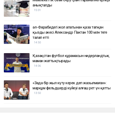
Мемлекеттік білім беру гранттарының иегерлері
анықталды
15:01
әл-Фарабидегі жол апатынан қаза тапқан
қыздың әкесі Александр Пактан 100 млн теңге
талап етті
14:50
Қазақстан футбол құрамасын нидерландтық
маман жаттықтырады
14:06
«Заңда бір жыл күту керек деп жазылмаған»:
марқұм фельдшердің күйеуі алғаш рет үн қатты
13:50