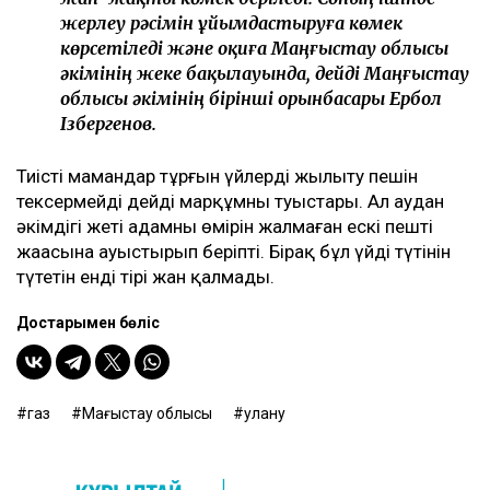
жерлеу рәсімін ұйымдастыруға көмек
көрсетіледі және оқиға Маңғыстау облысы
әкімінің жеке бақылауында, дейді Маңғыстау
облысы әкімінің бірінші орынбасары Ербол
Ізбергенов.
Тиісті мамандар тұрғын үйлердің жылыту пешін
тексермейді дейді марқұмның туыстары. Ал аудан
әкімдігі жеті адамның өмірін жалмаған ескі пешті
жаңасына ауыстырып беріпті. Бірақ бұл үйдің түтінін
түтетін енді тірі жан қалмады.
Достарыңмен бөліс
газ
Маңғыстау облысы
улану