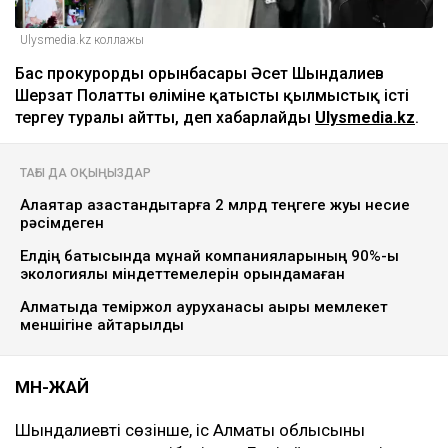
Ulysmedia.kz коллажы
Бас прокурордың орынбасары Әсет Шындалиев
Шерзат Полаттың өліміне қатысты қылмыстық істі
тергеу туралы айтты, деп хабарлайды
Ulysmedia.kz
.
ТАҒЫ ДА ОҚЫҢЫЗДАР
Алаяқтар қазақстандықтарға 2 млрд теңгеге жуық несие
рәсімдеген
Елдің батысында мұнай компанияларының 90%-ы
экологиялық міндеттемелерін орындамаған
Алматыда теміржол ауруханасы ақыры мемлекет
меншігіне қайтарылды
МӘН-ЖАЙ
Шындалиевтің сөзінше, іс Алматы облысының