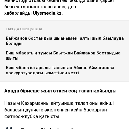
министрдің отбасы кейінгі екі жылда өзіне қарсы
берген төртінші талап арыз, деп
хабарлайды
Ulysmedia.kz
.
ТАҒЫ ДА ОҚЫҢЫЗДАР
Байжанов бостандыққа шыққанымен, алты жыл бақылауда
болады
Бишімбаевтың туысы Бақытжан Байжанов бостандыққа
шықты
Бишімбаев ісі арқылы танылған Айжан Аймағанова
прокуратурадағы қызметінен кетті
Арада бірнеше жыл өткен соң талап қойылды
Назым Қахарманның айтуынша, талап оның екінші
баласын дүниеге әкелгеннен кейін басқарған
фитнес-клубқа қатысты.