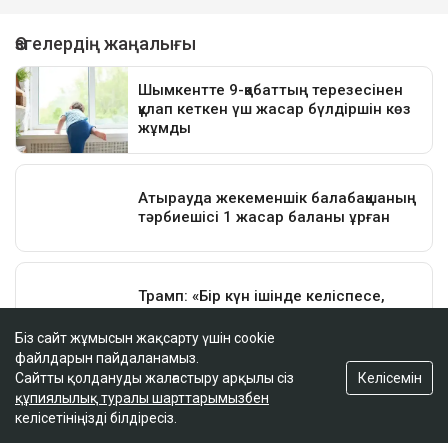
Біз сайт жұмысын жақсарту үшін cookie
файлдарын пайдаланамыз.
Келісемін
Сайтты қолдануды жалғастыру арқылы сіз
құпиялылық туралы шарттарымызбен
келісетініңізді білдіресіз.