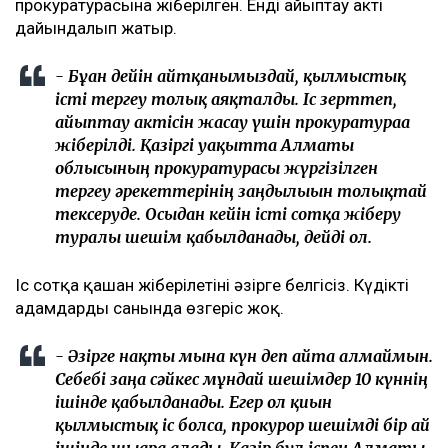
прокуратурасына жіберілген. Енді айыптау акті
дайындалып жатыр.
- Бұған дейін айтқанымыздай, қылмыстық
істі тергеу толық аяқталды. Іс зерттеп,
айыптау актісін жасау үшін прокуратураға
жіберілді. Қазіргі уақытта Алматы
облысының прокуратурасы жүргізілген
тергеу әрекеттерінің заңдылығын толықтай
тексеруде. Осыдан кейін істі сотқа жіберу
туралы шешім қабылданады, дейді ол.
Іс сотқа қашан жіберілетіні әзірге белгісіз. Күдікті
адамдардың санында өзгеріс жоқ.
- Әзірге нақты мына күн деп айта алмаймын.
Себебі заңға сәйкес мұндай шешімдер 10 күннің
ішінде қабылданады. Егер ол қиын
қылмыстық іс болса, прокурор шешімді бір ай