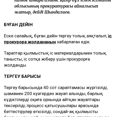
ішінде шығара алады. Қазір бұл іспен Алматы
облысының прокуратурасы айналысып
жатыр, дейді Шындалиев.
БҰҒАН ДЕЙІН
Еске салайық, бұған дейін тергеу толық аяқталып,
іс
прокурорға жолданғанын
хабарлаған едік.
Тараптар қылмыстық іс материалдарымен толық
танысты, іс сотқа жіберу үшін прокурорға
жолданды.
ТЕРГЕУ БАРЫСЫ
Тергеу барысында 40 сот сараптамасы жүргізілді,
шамамен 200 куәгерден жауап алынды, барлық
күдіктілердің оқиға орнында айтқан жауаптары
тексерілді, процесс қатысушылары арасында
беттестірулер өткізілді, сондай-ақ қылмыстың