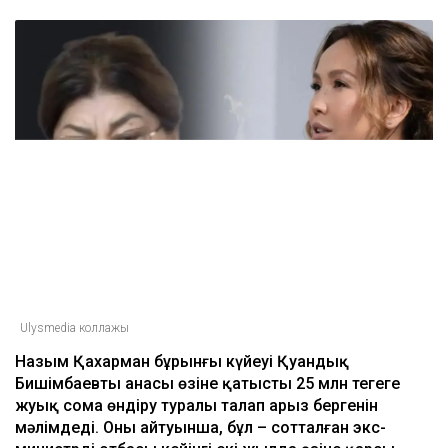
Ulysmedia коллажы
Назым Қахарман бұрынғы күйеуі Қуандық
Бишімбаевтың анасы өзіне қатысты 25 млн теңгеге
жуық сома өндіру туралы талап арыз бергенін
мәлімдеді. Оның айтуынша, бұл – сотталған экс-