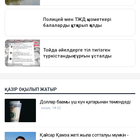
ҚАЗІР ОҚЫЛЫП ЖАТЫР
Доллар бағамы үш күн қатарынан төмендеді
кеше, 18:52
Қайсар Қамза жеті жылға сотталуы мүмкін -