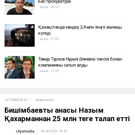
Бас прокуратура
кеше, 18:10
Қазақстанда кімдер 2,4 млн теңге жалақы
күтеді
кеше, 17:59
Тимур Турлов Нұрәлі Әлиевке тиесілі болған
компанияны сатып алды
кеше, 17:20
ULYSMEDIA.KZ
Жаңалықтар
Бишімбаевтың анасы Назым
Қахарманнан 25 млн теңге талап етті
Ulysmedia
06.08.2026, 09:30