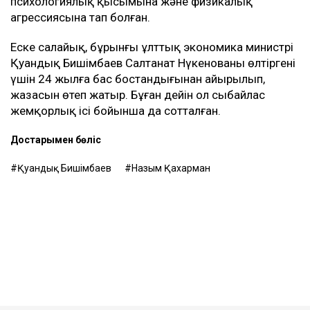
психологиялық қысымына және физикалық
агрессиясына тап болған.
Еске салайық, бұрынғы ұлттық экономика министрі
Қуандық Бишімбаев Салтанат Нүкенованы өлтіргені
үшін 24 жылға бас бостандығынан айырылып,
жазасын өтеп жатыр. Бұған дейін ол сыбайлас
жемқорлық ісі бойынша да сотталған.
Достарыңмен бөліс
Қуандық Бишімбаев
Назым Қахарман