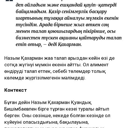
деп ойладым және ешқандай қауіп-қатерді
байқамадым. Қазір сенімгерлік басқару
шартының тұзаққа айналуы мүмкін екенін
түсіндім. Арада бірнеше жыл өткен соң
менен талап қоюшылардың пікірінше, осы
бизнестен түскен ақшаны қайтаруды талап
етіп отыр, – деді Қахарман.
Назым Қахарман жаңа талап арыздан кейін өзі де
сотқа жүгінуі мүмкін екенін айтты. Ол алимент
өндіруді талап етпек, себебі төлемдер толық
көлемде жүргізілмегенін мәлімдеді.
Контекст
Бұған дейін Назым Қахарман Қуандық
Бишімбаевпен бірге тұрған кезеңі туралы айтып
берген. Оның сөзінше, некеде болған кезінде ол
күйеуінің опасыздығына, бақылауына,