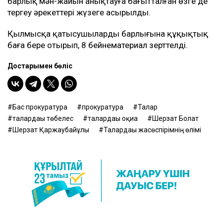
барлық мән-жайын анықтауға бағытталған өзге де
тергеу әрекеттері жүзеге асырылды.
Қылмысқа қатысушылардың барлығына құқықтық
баға бере отырып, 8 бейнематериал зерттелді.
Достарыңмен бөліс
Бас прокуратура
прокуратура
Талғар
талғардағы төбелес
талғардағы оқиға
Шерзат Болат
Шерзат Қаржаубайұлы
Талғардағы жасөспірімнің өлімі