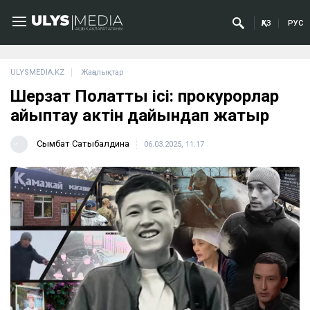
ҚАЗ
РУС
ULYSMEDIA.KZ
Жаңалықтар
Шерзат Полаттың ісі: прокурорлар
айыптау актін дайындап жатыр
Сымбат Сатыбалдина
06.03.2025, 11:17