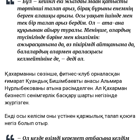
– Бұл – кейінгі екі жылдағы маған қатысты
төртінші талап арыз, бірақ бұрынғы енемнің
берген алғашқы арызы. Осы уақыт ішінде мен
тек бір талап арыз бердім. Ол – ата-ана
құқығынан айыру туралы. Меніңше, олардың
түсінігінде бәріне мен кінәлімін:
ажырасқаныма да, өз пікірімді айтқаныма да,
балалардың олармен араласқысы
келмейтініне де, – деді ол.
Қахарманның сөзінше, фитнес-клуб орналасқан
ғимарат Қуандық Бишімбаевтың анасы Альмира
Нұрлыбекованың атына рәсімделген. Ал Қахарман
бизнесті сенімгерлік басқару шарты негізінде
жүргізген.
Енді осы келісім оның үстінен қаржылық талап қоюға
негіз болып отыр.
– Ол кезде өзімді керемет отбасына келдім