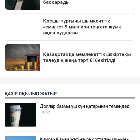
ҚАЗІР ОҚЫЛЫП ЖАТЫР
Доллар бағамы үш күн қатарынан төмендеді
18:52
Қайсар Қамза жеті жылға сотталуы мүмкін -