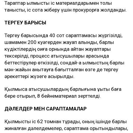
Тараптар қылмыстық іс материалдарымен толық
танысты, іс сотқа жіберу үшін прокурорға жолданды.
ТЕРГЕУ БАРЫСЫ
Тергеу барысында 40 сот сараптамасы жүргізілді,
шамамен 200 куәгерден жауап алынды, барлық
күдіктілердің оқиға орнында айтқан жауаптары
тексерілді, процесс қатысушылары арасында
беттестірулер өткізілді, сондай-ақ қылмыстың барлық
мән-жайын анықтауға бағытталған өзге де тергеу
әрекеттері жүзеге асырылды.
Қылмысқа қатысушылардың барлығына құқықтық баға
бере отырып, 8 бейнематериал зерттелді.
ДӘЛЕЛДЕР МЕН САРАПТАМАЛАР
Қылмыстық іс 62 томнан тұрады, оның ішінде барлық
жиналған дәлелдемелер, сараптама қорытындылары,