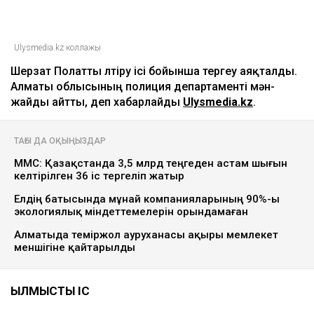
Ulysmedia.kz коллажы
Шерзат Полатты өлтіру ісі бойынша тергеу аяқталды.
Алматы облысының полиция департаменті мән-
жайды айтты, деп хабарлайды
Ulysmedia.kz
.
ТАҒЫ ДА ОҚЫҢЫЗДАР
МӘМС: Қазақстанда 3,5 млрд теңгеден астам шығын
келтірілген 36 іс тергеліп жатыр
Елдің батысында мұнай компанияларының 90%-ы
экологиялық міндеттемелерін орындамаған
Алматыда теміржол ауруханасы ақыры мемлекет
меншігіне қайтарылды
ҚЫЛМЫСТЫҚ ІС