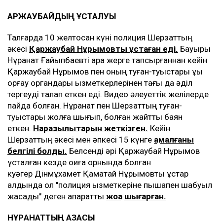
ҚАРЖАУБАЙДЫҢ ҰСТАЛУЫ
Талғарда 10 желтоқсан күні полиция Шерзаттың
әкесі
Қаржаубай Нұрымовты ұстаған еді.
Бауыры
Нұрқанат Ғайыпбаевті қара жерге тапсырғаннан кейін
Қаржаубай Нұрымов пен оның туған-туыстары құқық
қорғау органдары қызметкерлерінен тағы да әділ
тергеуді талап еткен еді. Видео әлеуеттік желілерде
пайда болған. Нұрқанат пен Шерзаттың туған-
туыстары жолға шығып, болған жайтты баян
еткен.
Наразылықтарын жеткізген.
Кейін
Шерзаттың әкесі мен әпкесі 15 күнге
қамалғаны
белгілі болды.
Белсенді әрі Қаржаубай Нұрымов
ұсталған кезде оқиға орнында болған
куәгер Дінмұхамет Қаматай Нұрымовты ұстар
алдында ол "полиция қызметкеріне пышақпен шабуыл
жасады" деген ақпаратты
жоққа шығарған.
НҰРҚАНАТТЫҢ ҚАЗАСЫ