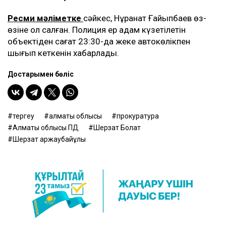
Ресми мәліметке
сәйкес, Нұрқанат Ғайыпбаев өз-
өзіне қол салған. Полиция ер адам күзетілетін
объектіден сағат 23:30-да жеке автокөлікпен
шығып кеткенін хабарлады.
Достарыңмен бөліс
тергеу
алматы облысы
прокуратура
Алматы облысы ПД
Шерзат Болат
Шерзат Қаржаубайұлы