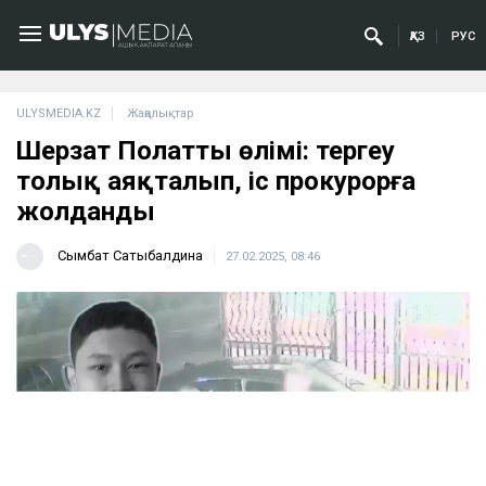
ҚАЗ
РУС
ULYSMEDIA.KZ
Жаңалықтар
Шерзат Полаттың өлімі: тергеу
толық аяқталып, іс прокурорға
жолданды
Сымбат Сатыбалдина
27.02.2025, 08:46