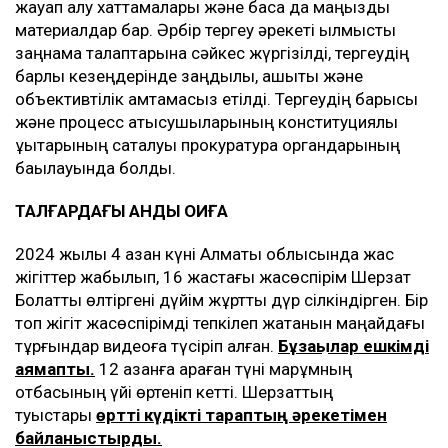
жауап алу хаттамалары және басқа да маңызды
материалдар бар. Әрбір тергеу әрекеті қылмыстық
заңнама талаптарына сәйкес жүргізілді, тергеудің
барлық кезеңдерінде заңдылық, ашықтық және
объективтілік қамтамасыз етілді. Тергеудің барысы
және процесс қатысушыларының конституциялық
құқықтарының сақталуы прокуратура органдарының
бақылауында болды.
ТАЛҒАРДАҒЫ ҚАНДЫ ОҚИҒА
2024 жылы 4 қазан күні Алматы облысында жас
жігіттер жабылып, 16 жастағы жасөспірім Шерзат
Болатты өлтіргені дүйім жұртты дүр сілкіндірген. Бір
топ жігіт жасөспірімді тепкілеп жатқанын маңайдағы
тұрғындар видеоға түсіріп алған.
Бұзақылар ешкімді
аямапты.
12 қазанға қараған түні марқұмның
отбасының үйі өртеніп кетті. Шерзаттың
туыстары
өртті күдікті тараптың әрекетімен
байланыстырды.