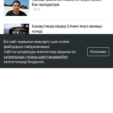
Бас прокуратура
18:10
Қазақстанда кімдер 2,4 млн теңге жалақы
күтеді
17:59
Біз сайт жұмысын жақсарту үшін cookie
файлдарын пайдаланамыз.
Келісемін
Сайтты қолдануды жалғастыру арқылы сіз
Тимур Турлов Нұрәлі Әлиевке тиесілі болған
құпиялылық туралы шарттарымызбен
компанияны сатып алды
келісетініңізді білдіресіз.
17:20
ULYSMEDIA.KZ
Жаңалықтар
100 жылқы дауына байланысты
сотталған ақтөбелік жылқышыға
кәсіпкер пәтер сыйлады