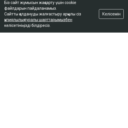
Біз сайт жұмысын жақсарту үшін cookie
тоқтауы мүмкін
файлдарын пайдаланамыз.
кеше, 18:31
Келісемін
Сайтты қолдануды жалғастыру арқылы сіз
құпиялылық туралы шарттарымызбен
келісетініңізді білдіресіз.
Алаяқтар қазақстандықтарға 2 млрд теңгеге
жуық несие рәсімдеген
кеше, 17:50
ULYSMEDIA.KZ
Жаңалықтар
100 жылқы дауына байланысты
сотталған ақтөбелік жылқышыға
кәсіпкер пәтер сыйлады
Ulysmedia
05.08.2026, 11:30
Ulysmedia коллажы
100 жылқыға қатысты даудан кейін сотталып, кейін