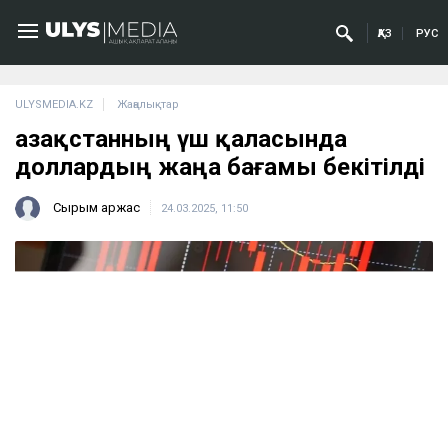
ҚАЗ
РУС
ULYSMEDIA.KZ
Жаңалықтар
Қазақстанның үш қаласында
доллардың жаңа бағамы бекітілді
Сырым Қаржас
24.03.2025, 11:50