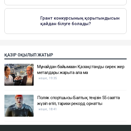
ҚАЗІР ОҚЫЛЫП ЖАТЫР
Мұнайдан байымаған Қазақстанды сирек жер
металдары жарыта ала ма
кеше, 19:35
Поляк спортшысы Балтық теңізін 55 сағатта
жүзіп өтіп, тарихи рекорд орнатты
кеше, 18:41
Қазақстан мұнайының экспорты тағы да