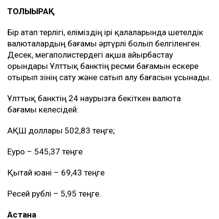
ТОЛЫҒЫРАҚ
Бір атап өтерлігі, еліміздің ірі қалаларында шетелдік
валюталардың бағамы әртүрлі болып белгіленген.
Десек, мегаполистердегі ақша айырбастау
орындары Ұлттық банктің ресми бағамын ескере
отырып өзінің сату және сатып алу бағасын ұсынады.
Ұлттық банктің 24 наурызға бекіткен валюта
бағамы келесідей:
АҚШ доллары 502,83 теңге;
Еуро – 545,37 теңге
Қытай юані – 69,43 теңге
Ресей рублі – 5,95 теңге.
Астана