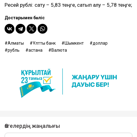
Ресей рублі: сату – 5,83 теңге, сатып алу – 5,78 теңге;
Достарыңмен бөліс
Алматы
Ұлттық банк
Шымкент
доллар
рубль
астана
Валюта