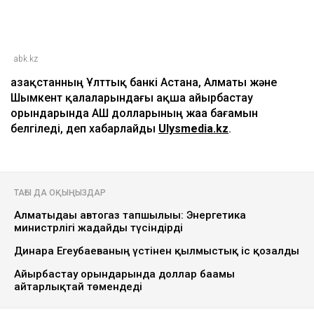
abk.kz
Қазақстанның Ұлттық банкі Астана, Алматы және
Шымкент қалаларындағы ақша айырбастау
орындарында АҚШ долларының жаа бағамын
белгіледі, деп хабарлайды
Ulysmedia.kz
.
ТАҒЫ ДА ОҚЫҢЫЗДАР
Алматыдағы автогаз тапшылығы: Энергетика
министрлігі жағдайды түсіндірді
Динара Егеубаеваның үстінен қылмыстық іс қозғалды
Айырбастау орындарында доллар бағамы
айтарлықтай төмендеді