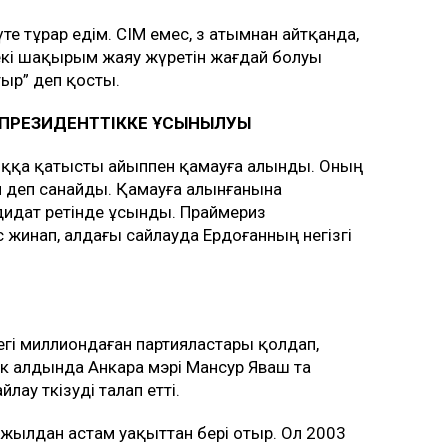
те тұрар едім. СІМ емес, өз атымнан айтқанда,
, екі шақырым жаяу жүретін жағдай болуы
ыр” деп қосты.
 ПРЕЗИДЕНТТІККЕ ҰСЫНЫЛУЫ
ққа қатысты айыппен қамауға алынды. Оның
 деп санайды. Қамауға алынғанына
дидат ретінде ұсынды. Праймериз
 жинап, алдағы сайлауда Ердоғанның негізгі
гі миллиондаған партияластары қолдап,
лік алдында Анкара мэрі Мансур Яваш та
ау өткізуді талап етті.
1 жылдан астам уақыттан бері отыр. Ол 2003