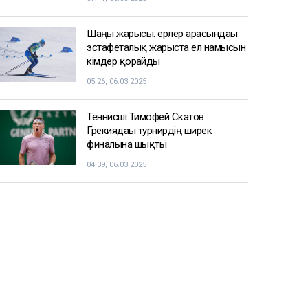
Шаңғы жарысы: ерлер арасындағы
эстафеталық жарыста ел намысын
кімдер қорғайды
05:26, 06.03.2025
Теннисші Тимофей Скатов
Грекиядағы турнирдің ширек
финалына шықты
04:39, 06.03.2025