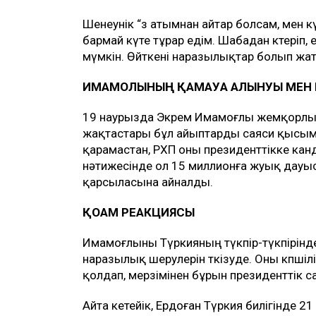
Шенеунік “өз атымнан айтар болсам, мен кү
бармай күте тұрар едім. Шабадан көтеріп
мүмкін. Өйткені наразылықтар болып жат
ИМАМОҒЛЫНЫҢ ҚАМАУҒА АЛЫНУЫ МЕН
19 наурызда Экрем Имамоғлы жемқорлы
жақтастары бұл айыптарды саяси қысым
қарамастан, РХП оны президенттікке кан
нәтижесінде ол 15 миллионға жуық дауыс
қарсыласына айналды.
ҚОҒАМ РЕАКЦИЯСЫ
Имамоғлыны Түркияның түкпір-түкпірінде
наразылық шерулерін өткізуде. Оны көпші
қолдап, мерзімінен бұрын президенттік сайл
Айта кетейік, Ердоған Түркия билігінде 2