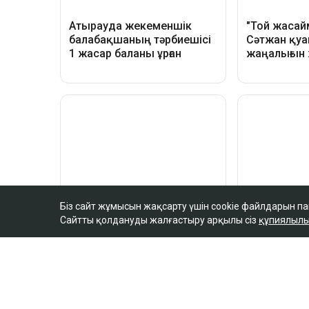
Біз сайт жұмысын жақсарту үшін cookie файлдарын п
Сайтты қолдануды жалғастыру арқылы сіз
құпиялылы