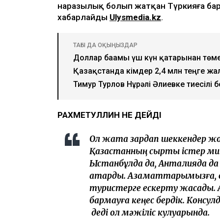
наразылық болып жатқан Түркияға барм
хабарлайды
Ulysmedia.kz
.
ТАҒЫ ДА ОҚЫҢЫЗДАР
Доллар бағамы үш күн қатарынан төм
Қазақстанда кімдер 2,4 млн теңге жа
Тимур Турлов Нұрәлі Әлиевке тиесілі
РАХМЕТУЛЛИН НЕ ДЕЙДІ
Ол жақта зардап шеккендер ж
Қазақстанның сыртқы істер мин
Ыстанбұлда да, Анталияда да
атқардық. Азаматтарымызға, 
туристерге ескерту жасадық.
бармауға кеңес бердік. Консу
деді ол мәжіліс кулуарында.