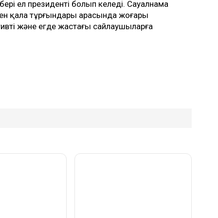
ері ел президенті болып келеді. Сауалнама
мен қала тұрғындары арасында жоғары
ативті және егде жастағы сайлаушыларға