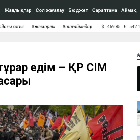
Жаңалықтар
Сол жағалау
Бюджет
Сараптама
Аймақ
адағы соғыс
#жемқорлық
#тағайындау
$
469.85
€
542.
Қ
 тұрар едім – ҚР СІМ
асары