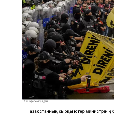
Ашық дереккөзден
Қазақстанның сырқы істер министрінің