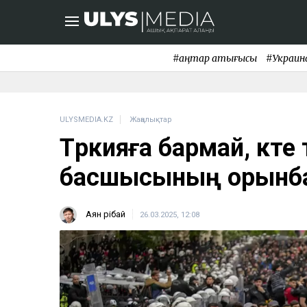
#қаңтар қақтығысы
#Украин
ULYSMEDIA.KZ
Жаңалықтар
Түркияға бармай, күте
басшысының орынб
Аян Өрібай
26.03.2025, 12:08