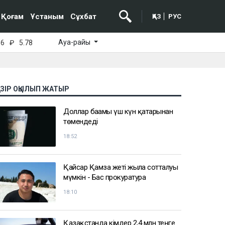
Қоғам
Ұстаным
Сұхбат
ҚАЗ
РУС
Ауа-райы
16
₽
5.78
АЗІР ОҚЫЛЫП ЖАТЫР
Доллар бағамы үш күн қатарынан
төмендеді
18:52
Қайсар Қамза жеті жылға сотталуы
мүмкін - Бас прокуратура
18:10
Қазақстанда кімдер 2,4 млн теңге