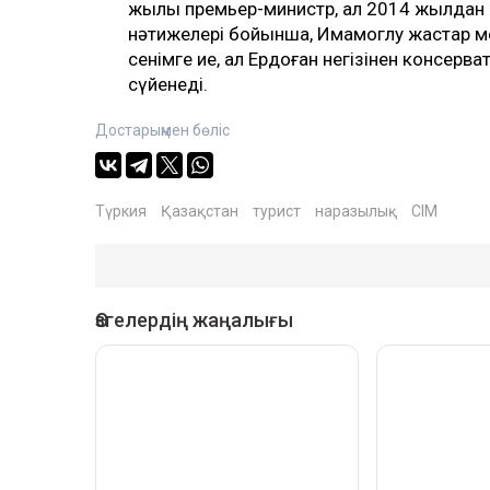
жылы премьер-министр, ал 2014 жылдан б
нәтижелері бойынша, Имамоглу жастар 
сенімге ие, ал Ердоған негізінен консерв
сүйенеді.
Достарыңмен бөліс
Түркия
Қазақстан
турист
наразылық
СІМ