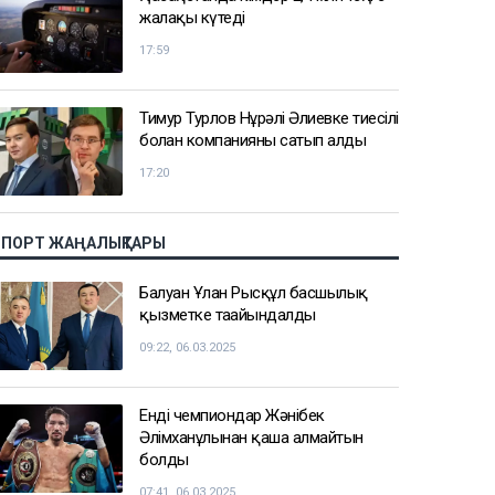
жалақы күтеді
17:59
Тимур Турлов Нұрәлі Әлиевке тиесілі
болған компанияны сатып алды
17:20
СПОРТ ЖАҢАЛЫҚТАРЫ
Балуан Ұлан Рысқұл басшылық
қызметке тағайындалды
09:22, 06.03.2025
Енді чемпиондар Жәнібек
Әлімханұлынан қаша алмайтын
болды
07:41, 06.03.2025