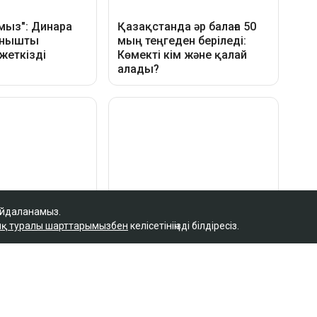
айдаланамыз.
қ туралы шарттарымызбен
келісетініңізді білдіресіз.