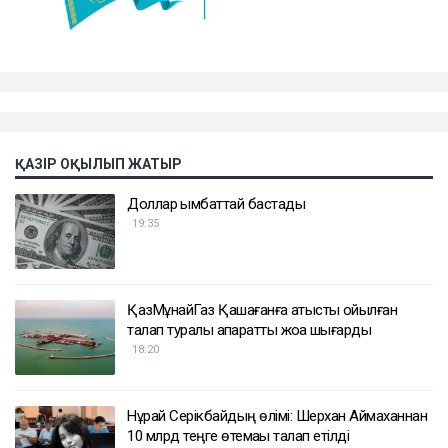
ҚАЗІР ОҚЫЛЫП ЖАТЫР
Доллар қымбаттай бастады
19:35
ҚазМұнайГаз Қашағанға қатысты қойылған
талап туралы ақпаратты жоққа шығарды
18:20
Нұрай Серікбайдың өлімі: Шерхан Аймаханнан
10 млрд теңге өтемақы талап етілді