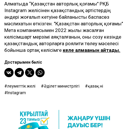
Алматыда “Қазақстан авторлық қоғамы" РҚБ
Instagram желісінен қазақстандық әртістердің
әндері жоғалып кетуіне байланысты баспасөз
мәслихатын өткізген. "Қазақстан авторлық қоғамы"
Мета компаниясымен 2022 жылы жасалған
келісімшарт мерзімі аяқталғанын, оны созу кезінде
қазақстандық авторларға роялити төлеу мәселесі
бойынша ортақ келісімге
келе алмағанын айтады.
Достарыңмен бөліс
әлеуметтік желі
Әділет министрлігі
қазақ әні
Instagram