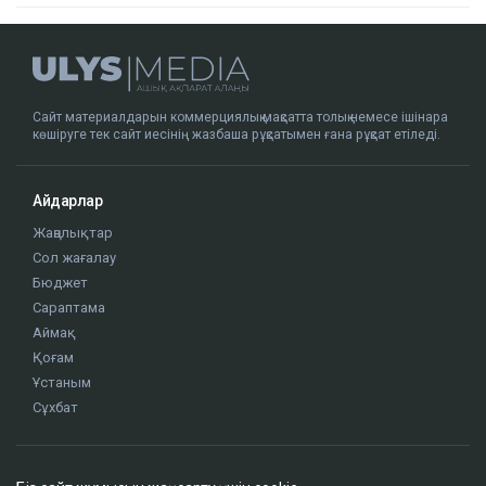
Сайт материалдарын коммерциялық мақсатта толық немесе ішінара
көшіруге тек сайт иесінің жазбаша рұқсатымен ғана рұқсат етіледі.
Айдарлар
Жаңалықтар
Сол жағалау
Бюджет
Сараптама
Аймақ
Қоғам
Ұстаным
Сұхбат
Редакция