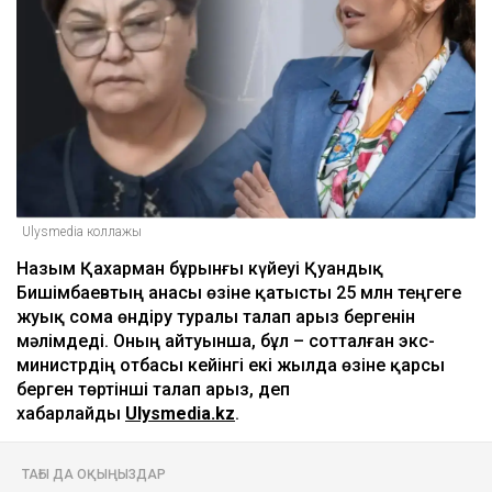
Ulysmedia коллажы
Назым Қахарман бұрынғы күйеуі Қуандық
Бишімбаевтың анасы өзіне қатысты 25 млн теңгеге
жуық сома өндіру туралы талап арыз бергенін
мәлімдеді. Оның айтуынша, бұл – сотталған экс-
министрдің отбасы кейінгі екі жылда өзіне қарсы
берген төртінші талап арыз, деп
хабарлайды
Ulysmedia.kz
.
ТАҒЫ ДА ОҚЫҢЫЗДАР