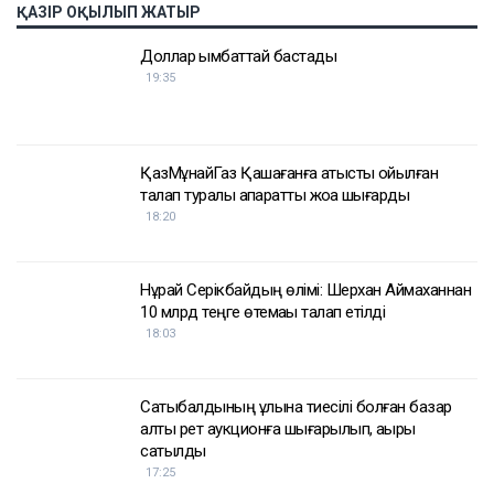
ҚАЗІР ОҚЫЛЫП ЖАТЫР
Доллар қымбаттай бастады
19:35
ҚазМұнайГаз Қашағанға қатысты қойылған
талап туралы ақпаратты жоққа шығарды
18:20
Нұрай Серікбайдың өлімі: Шерхан Аймаханнан
10 млрд теңге өтемақы талап етілді
18:03
Сатыбалдының ұлына тиесілі болған базар
алты рет аукционға шығарылып, ақыры
сатылды
17:25