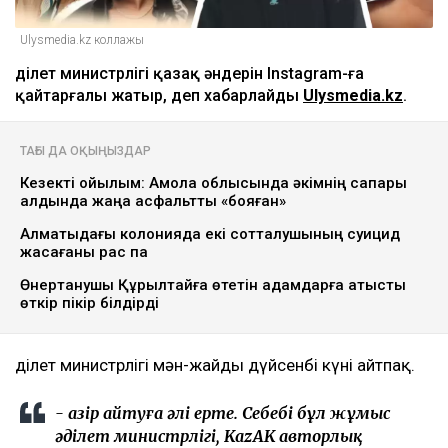
Ulysmedia.kz коллажы
Әділет министрлігі қазақ әндерін Instagram-ға
қайтарғалы жатыр, деп хабарлайды
Ulysmedia.kz
.
ТАҒЫ ДА ОҚЫҢЫЗДАР
Кезекті қойылым: Ақмола облысында әкімнің сапары
алдында жаңа асфальтты «бояған»
Алматыдағы колонияда екі сотталушының суицид
жасағаны рас па
Өнертанушы Құрылтайға өтетін адамдарға қатысты
өткір пікір білдірді
Әділет министрлігі мән-жайды дүйсенбі күні айтпақ.
- Қазір айтуға әлі ерте. Себебі бұл жұмыс
әділет министрлігі, KazAK авторлық