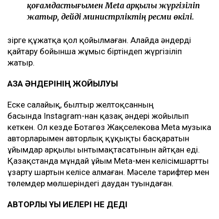
қоғамдастығымен Meta арқылы жүргізіліп
жатыр, дейді министрліктің ресми өкілі.
Әзірге құжатқа қол қойылмаған. Алайда әндерді
қайтару бойынша жұмыс біртіндеп жүргізіліп
жатыр.
ҚАЗАҚ ӘНДЕРІНІҢ ЖОЙЫЛУЫ
Еске салайық, былтыр желтоқсанның
басында Instagram-нан қазақ әндері жойылып
кеткен. Ол кезде Ботагөз Жақселекова Мeta музыка
авторларымен авторлық құқықты басқаратын
ұйымдар арқылы ынтымақтасатынын айтқан еді.
Қазақстанда мұндай ұйым Meta-мен келісімшартты
ұзарту шартын келісе алмаған. Мәселе тарифтер мен
төлемдер мөлшеріндегі даудан туындаған.
АВТОРЛЫҚ ҚҰҚЫҚ ИЕЛЕРІ НЕ ДЕДІ