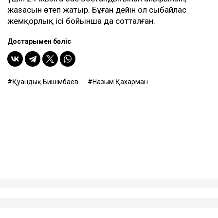
жазасын өтеп жатыр. Бұған дейін ол сыбайлас
жемқорлық ісі бойынша да сотталған.
Достарыңмен бөліс
Қуандық Бишімбаев
Назым Қахарман