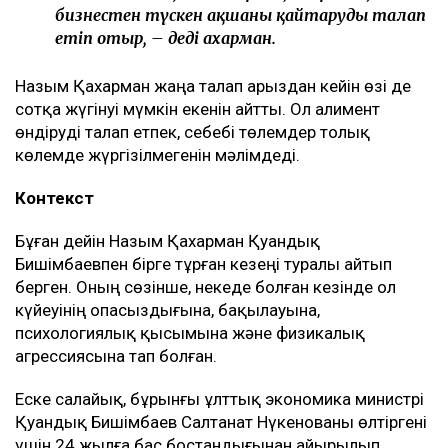
бизнестен түскен ақшаны қайтаруды талап
етіп отыр, – деді Қахарман.
Назым Қахарман жаңа талап арыздан кейін өзі де
сотқа жүгінуі мүмкін екенін айтты. Ол алимент
өндіруді талап етпек, себебі төлемдер толық
көлемде жүргізілмегенін мәлімдеді.
Контекст
Бұған дейін Назым Қахарман Қуандық
Бишімбаевпен бірге тұрған кезеңі туралы айтып
берген. Оның сөзінше, некеде болған кезінде ол
күйеуінің опасыздығына, бақылауына,
психологиялық қысымына және физикалық
агрессиясына тап болған.
Еске салайық, бұрынғы ұлттық экономика министрі
Қуандық Бишімбаев Салтанат Нүкенованы өлтіргені
үшін 24 жылға бас бостандығынан айырылып,