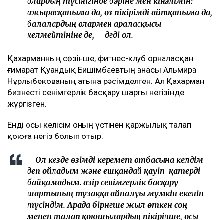
олардың түсінігінде бәріне мен кінәлімін:
ажырасқаныма да, өз пікірімді айтқаныма да,
балалардың олармен араласқысы
келмейтініне де, – деді ол.
Қахарманның сөзінше, фитнес-клуб орналасқан
ғимарат Қуандық Бишімбаевтың анасы Альмира
Нұрлыбекованың атына рәсімделген. Ал Қахарман
бизнесті сенімгерлік басқару шарты негізінде
жүргізген.
Енді осы келісім оның үстінен қаржылық талап
қоюға негіз болып отыр.
– Ол кезде өзімді керемет отбасына келдім
деп ойладым және ешқандай қауіп-қатерді
байқамадым. Қазір сенімгерлік басқару
шартының тұзаққа айналуы мүмкін екенін
түсіндім. Арада бірнеше жыл өткен соң
менен талап қоюшылардың пікірінше, осы