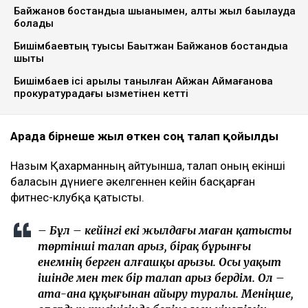
Байжанов бостандыққа шыққанымен, алты жыл бақылауда
болады
Бишімбаевтың туысы Бақытжан Байжанов бостандыққа
шықты
Бишімбаев ісі арқылы танылған Айжан Аймағанова
прокуратурадағы қызметінен кетті
Арада бірнеше жыл өткен соң талап қойылды
Назым Қахарманның айтуынша, талап оның екінші
баласын дүниеге әкелгеннен кейін басқарған
фитнес-клубқа қатысты.
– Бұл – кейінгі екі жылдағы маған қатысты
төртінші талап арыз, бірақ бұрынғы
енемнің берген алғашқы арызы. Осы уақыт
ішінде мен тек бір талап арыз бердім. Ол –
ата-ана құқығынан айыру туралы. Меніңше,