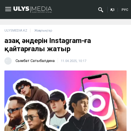
ҚАЗ
РУС
ULYSMEDIA.KZ
Жаңалықтар
Қазақ әндерін Instagram-ға
қайтарғалы жатыр
Сымбат Сатыбалдина
11.04.2025, 10:17