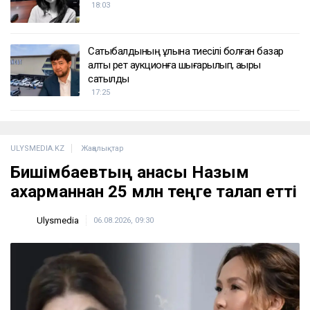
18:03
Сатыбалдының ұлына тиесілі болған базар
алты рет аукционға шығарылып, ақыры
сатылды
17:25
ULYSMEDIA.KZ
Жаңалықтар
Бишімбаевтың анасы Назым
Қахарманнан 25 млн теңге талап етті
Ulysmedia
06.08.2026, 09:30