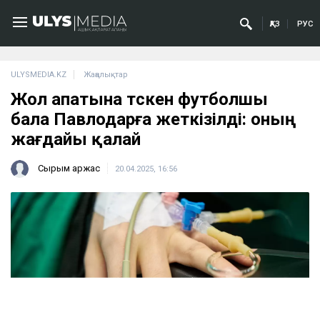
ҚАЗ
РУС
ULYSMEDIA.KZ
Жаңалықтар
Жол апатына түскен футболшы
бала Павлодарға жеткізілді: оның
жағдайы қалай
Сырым Қаржас
20.04.2025, 16:56