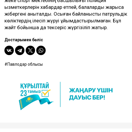
жеке спорт мектебінің басшылығы полиция
қызметкерлерін хабардар етпей, балаларды жарысқа
жібергені анықталды. Осыған байланысты патрульдік
көліктердің ілесіп жүруі ұйымдастырылмаған. Бұл
жайт бойынша да тексеріс жүргізіліп жатыр.
Достарыңмен бөліс
Павлодар облысы