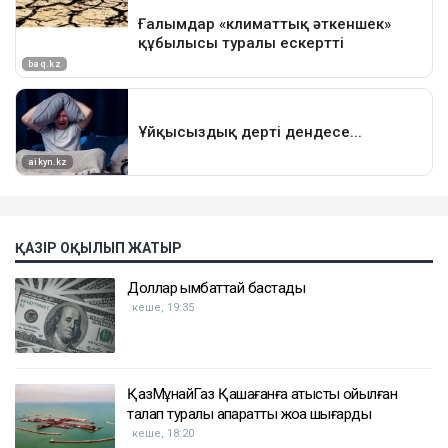
ҚАЗІР ОҚЫЛЫП ЖАТЫР
Доллар қымбаттай бастады
кеше, 19:35
ҚазМұнайГаз Қашағанға қатысты қойылған
талап туралы ақпаратты жоққа шығарды
кеше, 18:20