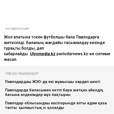
Ашық дереккөзден
Жол апатына түскен футболшы бала Павлодарға
жеткізілді. Баланың жағдайы тасымалдау кезінде
тұрақты болды, деп
хабарлайды
Ulysmedia.kz
pavlodarnews.kz-ке сілтеме
жасап.
ТАҒЫ ДА ОҚЫҢЫЗДАР
Павлодардағы ЖЭО-да екі жұмысшы зардап шекті
Павлодарда баласымен кетіп бара жатқан әйелдің
басына әлдекімдер мұз лақтырған
Павлодар облысындағы кәсіпорында алты адам қаза
тапты: қылмыстық іс қозғалды