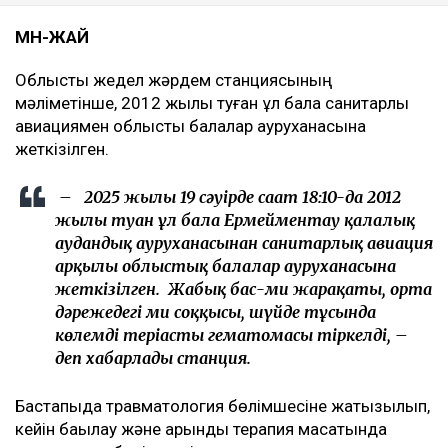
МӘН-ЖАЙ
Облыстық жедел жәрдем станциясының
мәліметінше, 2012 жылы туған ұл бала санитарлық
авиациямен облыстық балалар ауруханасына
жеткізілген.
– 2025 жылғы 19 сәуірде сағат 18:10-да 2012
жылы туған ұл бала Ермейментау қалалық
аудандық ауруханасынан санитарлық авиация
арқылы облыстық балалар ауруханасына
жеткізілген. Жабық бас-ми жарақаты, орта
дәрежедегі ми соққысы, шүйде тұсында
көлемді теріасты гематомасы тіркелді, –
деп хабарлады станция.
Бастапқыда травматология бөлімшесіне жатқызылып,
кейін бақылау және қарқынды терапия мақсатында