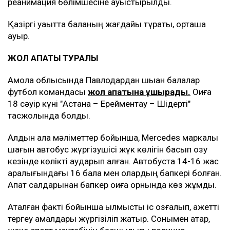
реанимация бөлімшесіне ауыстырылды.
Қазіргі уақытта баланың жағдайы тұрақты, орташа
ауыр.
ЖОЛ АПАТЫ ТУРАЛЫ
Ақмола облысында Павлодардан шыққан балалар
футбол командасы
жол апатына ұшырады.
Оқиға
18 сәуір күні "Астана – Ерейментау – Шідерті"
тасжолында болды.
Алдын ала мәліметтер бойынша, Mercedes маркалы
шағын автобус жүргізушісі жүк көлігін басып озу
кезінде көлікті аударып алған. Автобуста 14-16 жас
аралығындағы 16 бала мен олардың бапкері болған.
Апат салдарынан бапкер оқиға орнында көз жұмды.
Аталған факті бойынша қылмыстық іс қозғалып, қажетті
тергеу амалдары жүргізіліп жатыр. Сонымен қатар,