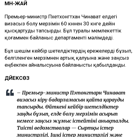
МӘН-ЖАЙ
Премьер-министр Пхетхонгтхан Чинават елдегі
визасыз болу мерзімін 60 күннен 30 күнге дейін
қысқартуды тапсырды. Бұл туралы мемлекеттік
қоғаммен байланыс департаменті мәлімдеді.
Бұл шешім кейбір шетелдіктердің ережелерді бұзып,
белгіленген мерзімнен артық қалуына және заңсыз
еңбекпен айналысуына байланысты қабылданды.
ДӘЙЕКСӨЗ
– Премьер-министр Пэтонгтарн Чинават
визасыз кіру бағдарламасын қайта қарауды
тапсырды. Өйткені кейбір шетелдіктер
заңды бұзып, елде болу мерзімін асырып
немесе заңсыз жұмыс істейтіні анықталды.
Тиісті ведомстволар — Сыртқы істер
министрлігі, Ішкі істер министрлігі және