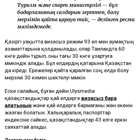
Туризм және спорт министрлігі — бұл
бағдарламаның салдарын зерттеп, болу
мерзімін қайта қарауға тиіс, — делінген ресми
мәлімдемеде.
Қазіргі уақытта визасыз режим 93 ел мен аумақтың
азаматтарына қолданылады, олар Таиландта 60
күнге дейін тұрып, оны тағы 30 күнге ұзартуға
мүмкіндік алады. Бұл елдердің қатарына Қазақстан
да кіреді. Ережелер қайта қаралған соң, елде болу
мерзімі 30 күнмен шектелуі мүмкін.
Еске салайық, бұған дейін Ulysmedia
қазақстандықтар қай елдерге
визасыз бара
алатынын
және қай елдерге бармағаны жөн екенін
жазған болатын. Халықаралық паспорттар
индексіне сәйкес, қазақстандықтар 43 елге еркін
саяхаттай алады.
Достарыңмен бөліс