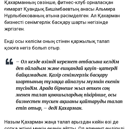
– Бұл – кейінгі екі жылдағы маған қатысты
төртінші талап арыз, бірақ бұрынғы енемнің
берген алғашқы арызы. Осы уақыт ішінде мен
тек бір талап арыз бердім. Ол – ата-ана
құқығынан айыру туралы. Меніңше, олардың
түсінігінде бәріне мен кінәлімін:
ажырасқаныма да, өз пікірімді айтқаныма да,
балалардың олармен араласқысы
келмейтініне де, – деді ол.
Қахарманның сөзінше, фитнес-клуб орналасқан
ғимарат Қуандық Бишімбаевтың анасы Альмира
Нұрлыбекованың атына рәсімделген. Ал Қахарман
бизнесті сенімгерлік басқару шарты негізінде
жүргізген.
Енді осы келісім оның үстінен қаржылық талап
қоюға негіз болып отыр.
– Ол кезде өзімді керемет отбасына келдім