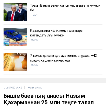
ҚАЗІР ОҚЫЛЫП ЖАТЫР
Дрон, GIS және табиғат: Бурабай жас
ғалымдардың зертханасына айналды
10:32
Трамп Вэнсті өзінің саяси мұрагері етуі мүмкін
бе
10:04
Қазақстанға көлік әкелу талаптары
қатаңдатылуы мүмкін
09:45