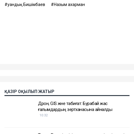
психологиялық қысымына және физикалық
агрессиясына тап болған.
Еске салайық, бұрынғы ұлттық экономика министрі
Қуандық Бишімбаев Салтанат Нүкенованы өлтіргені
үшін 24 жылға бас бостандығынан айырылып,
жазасын өтеп жатыр. Бұған дейін ол сыбайлас
жемқорлық ісі бойынша да сотталған.
Достарыңмен бөліс
Қуандық Бишімбаев
Назым Қахарман