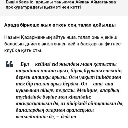
министрдің отбасы кейінгі екі жылда өзіне қарсы
берген төртінші талап арыз, деп
хабарлайды
Ulysmedia.kz
.
ТАҒЫ ДА ОҚЫҢЫЗДАР
Байжанов бостандыққа шыққанымен, алты жыл
бақылауда болады
Бишімбаевтың туысы Бақытжан Байжанов
бостандыққа шықты
Бишімбаев ісі арқылы танылған Айжан Аймағанова
прокуратурадағы қызметінен кетті
Арада бірнеше жыл өткен соң талап қойылды
Назым Қахарманның айтуынша, талап оның екінші
баласын дүниеге әкелгеннен кейін басқарған фитнес-
клубқа қатысты.