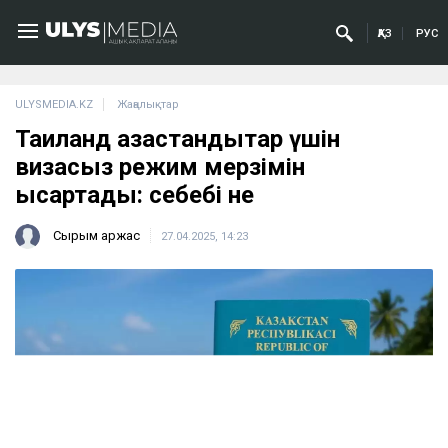
ҚАЗ
РУС
ULYSMEDIA.KZ
Жаңалықтар
Таиланд қазақстандықтар үшін
визасыз режим мерзімін
қысқартады: себебі не
Сырым Қаржас
27.04.2025, 14:23