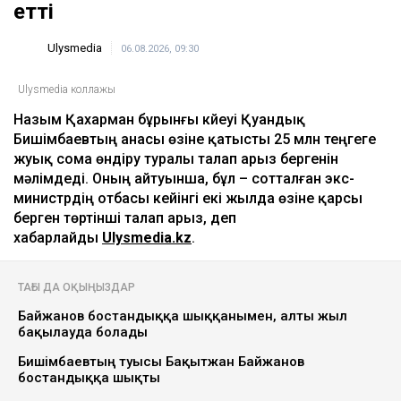
7 тамызда елімізде ауа температурасы +42
градусқа дейін көтеріледі
09:05
ULYSMEDIA.KZ
Жаңалықтар
Бишімбаевтың анасы Назым
Қахарманнан 25 млн теңге талап
етті
Ulysmedia
06.08.2026, 09:30
Ulysmedia коллажы
Назым Қахарман бұрынғы күйеуі Қуандық
Бишімбаевтың анасы өзіне қатысты 25 млн теңгеге
жуық сома өндіру туралы талап арыз бергенін
мәлімдеді. Оның айтуынша, бұл – сотталған экс-