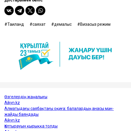
Таиланд
саяхат
демалыс
Визасыз режим