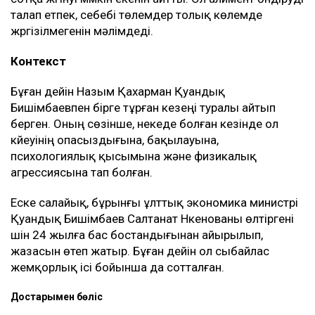
деп ойладым және ешқандай қауіп-қатерді
байқамадым. Қазір сенімгерлік басқару
шартының тұзаққа айналуы мүмкін екенін
түсіндім. Арада бірнеше жыл өткен соң
менен талап қоюшылардың пікірінше, осы
бизнестен түскен ақшаны қайтаруды талап
етіп отыр, – деді Қахарман.
Назым Қахарман жаңа талап арыздан кейін өзі де
сотқа жүгінуі мүмкін екенін айтты. Ол алимент өндіруді
талап етпек, себебі төлемдер толық көлемде
жүргізілмегенін мәлімдеді.
Контекст
Бұған дейін Назым Қахарман Қуандық
Бишімбаевпен бірге тұрған кезеңі туралы айтып
берген. Оның сөзінше, некеде болған кезінде ол
күйеуінің опасыздығына, бақылауына,