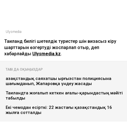
Ulysmedia
Таиланд билігі шетелдік туристер үшін визасыз кіру
шарттарын өзгертуді жоспарлап отыр, деп
хабарлайды
Ulysmedia.kz
.
ТАҒЫ ДА ОҚЫҢЫЗДАР
Қазақстандық саяхатшы Қырғызстан полициясына
шағымданып, Жапаровқа үндеу жасады
Таиландта жоғалып кеткен ағалы-қарындастың мәйіті
табылды
Екі чемодан есірткі: 22 жастағы қазақстандық 16
жылға сотталды