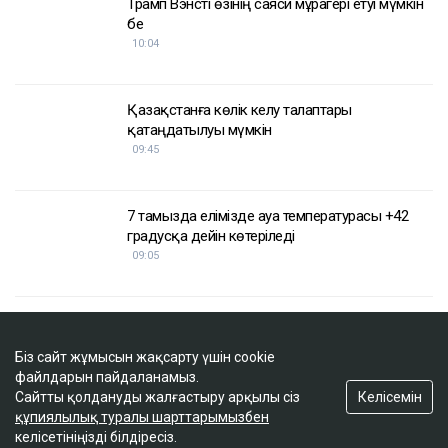
Біз сайт жұмысын жақсарту үшін cookie
файлдарын пайдаланамыз.
Келісемін
Сайтты қолдануды жалғастыру арқылы сіз
құпиялылық туралы шарттарымызбен
келісетініңізді білдіресіз.