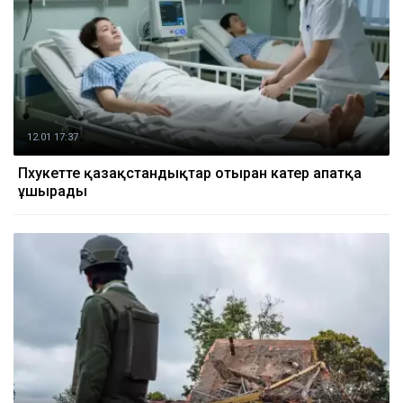
12.01 17:37
Пхукетте қазақстандықтар отырған катер апатқа
ұшырады