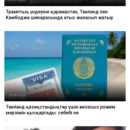
27.07 12:49
Трамптың үндеуіне қарамастан, Таиланд пен
Камбоджа шекарасында атыс жалғасып жатыр
27.04 14:23
Таиланд қазақстандықтар үшін визасыз режим
мерзімін қысқартады: себебі не