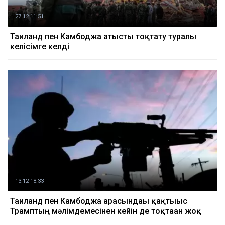
27.12 11:51
Таиланд пен Камбоджа атысты тоқтату туралы
келісімге келді
13.12 18:33
Таиланд пен Камбоджа арасындағы қақтығыс
Трамптың мәлімдемесінен кейін де тоқтаған жоқ