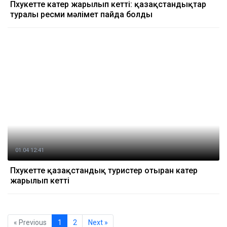
Пхукетте катер жарылып кетті: қазақстандықтар
туралы ресми мәлімет пайда болды
01.04 12:41
Пхукетте қазақстандық туристер отырған катер
жарылып кетті
« Previous
1
2
Next »