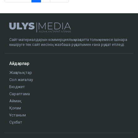
Сайт материалдарын коммерциялық мақсатта толық немесе ішінара
көшіруге тек сайт иесінің жазбаша рұқсатымен ғана рұқсат етіледі.
Айдарлар
Жаңалықтар
Сол жағалау
Бюджет
Сараптама
Аймақ
Қоғам
Ұстаным
Сұхбат