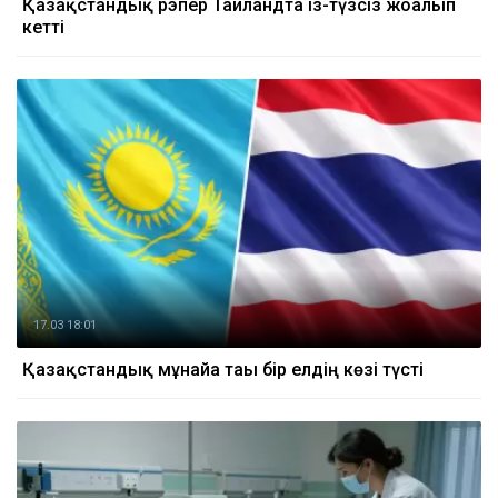
Қазақстандық рэпер Таиландта із-түзсіз жоғалып
кетті
17.03 18:01
Қазақстандық мұнайға тағы бір елдің көзі түсті