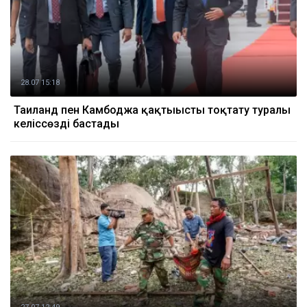
28.07 15:18
Таиланд пен Камбоджа қақтығысты тоқтату туралы
келіссөзді бастады