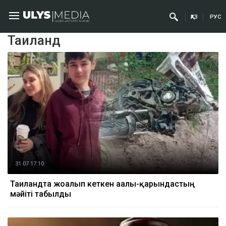
ҚАЗ
РУС
Таиланд
31.07 17:10
Таиландта жоғалып кеткен ағалы-қарындастың
мәйіті табылды