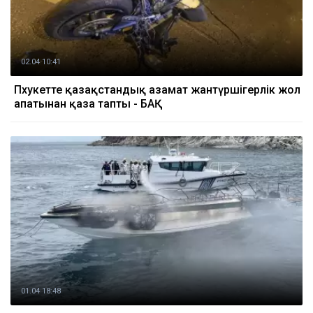
02.04 10:41
Пхукетте қазақстандық азамат жантүршігерлік жол
апатынан қаза тапты - БАҚ
01.04 18:48