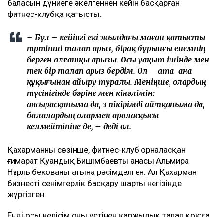
баласын дүниеге әкелгеннен кейін басқарған
фитнес-клубқа қатысты.
– Бұл – кейінгі екі жылдағы маған қатысты
төртінші талап арыз, бірақ бұрынғы енемнің
берген алғашқы арызы. Осы уақыт ішінде мен
тек бір талап арыз бердім. Ол – ата-ана
құқығынан айыру туралы. Меніңше, олардың
түсінігінде бәріне мен кінәлімін:
ажырасқаныма да, өз пікірімді айтқаныма да,
балалардың олармен араласқысы
келмейтініне де, – деді ол.
Қахарманның сөзінше, фитнес-клуб орналасқан
ғимарат Қуандық Бишімбаевтың анасы Альмира
Нұрлыбекованың атына рәсімделген. Ал Қахарман
бизнесті сенімгерлік басқару шарты негізінде
жүргізген.
Енді осы келісім оның үстінен қаржылық талап қоюға