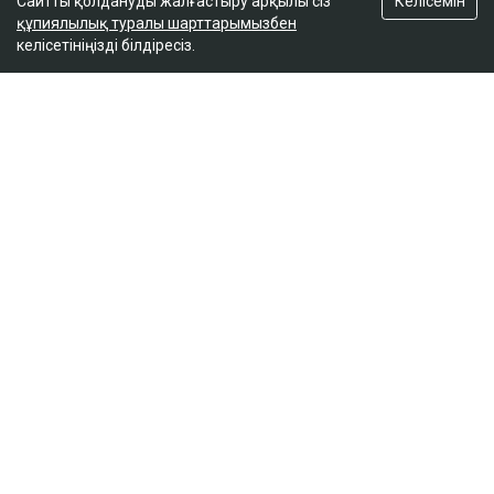
Келісемін
Сайтты қолдануды жалғастыру арқылы сіз
18:03
құпиялылық туралы шарттарымызбен
келісетініңізді білдіресіз.
Сатыбалдының ұлына тиесілі болған базар
алты рет аукционға шығарылып, ақыры
сатылды
17:25
Сайт материалдарын коммерциялық мақсатта толық немесе ішінара
көшіруге тек сайт иесінің жазбаша рұқсатымен ғана рұқсат етіледі.
Айдарлар
Жаңалықтар
Сол жағалау
Бюджет
Сараптама