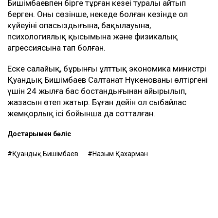
Бишімбаевпен бірге тұрған кезеңі туралы айтып
берген. Оның сөзінше, некеде болған кезінде ол
күйеуінің опасыздығына, бақылауына,
психологиялық қысымына және физикалық
агрессиясына тап болған.
Еске салайық, бұрынғы ұлттық экономика министрі
Қуандық Бишімбаев Салтанат Нүкенованы өлтіргені
үшін 24 жылға бас бостандығынан айырылып,
жазасын өтеп жатыр. Бұған дейін ол сыбайлас
жемқорлық ісі бойынша да сотталған.
Достарыңмен бөліс
Қуандық Бишімбаев
Назым Қахарман