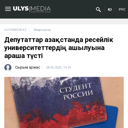
ҚАЗ
РУС
ULYSMEDIA.KZ
Жаңалықтар
Депутаттар Қазақстанда ресейлік
университеттердің ашылуына
араша түсті
Сырым Қаржас
28.05.2025, 19:33