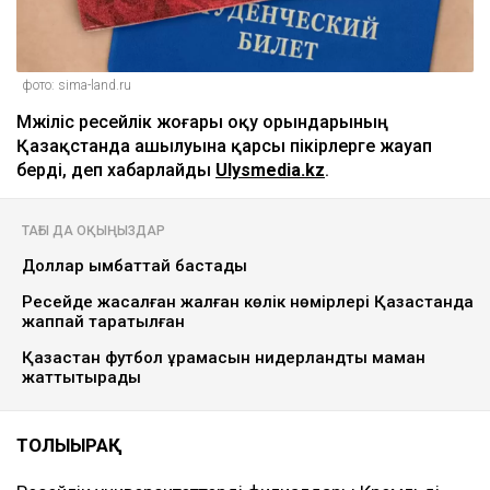
фото: sima-land.ru
Мәжіліс ресейлік жоғары оқу орындарының
Қазақстанда ашылуына қарсы пікірлерге жауап
берді, деп хабарлайды
Ulysmedia.kz
.
ТАҒЫ ДА ОҚЫҢЫЗДАР
Доллар қымбаттай бастады
Ресейде жасалған жалған көлік нөмірлері Қазақстанда
жаппай таратылған
Қазақстан футбол құрамасын нидерландтық маман
жаттықтырады
ТОЛЫҒЫРАҚ