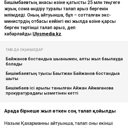
Бишімбаевтың анасы өзіне қатысты 25 млн теңгеге
жуық сома өндіру туралы талап арыз бергенін
мәлімдеді. Оның айтуынша, бұл – сотталған экс-
министрдің отбасы кейінгі екі жылда өзіне қарсы
берген төртінші талап арыз, деп
хабарлайды
Ulysmedia.kz
.
ТАҒЫ ДА ОҚЫҢЫЗДАР
Байжанов бостандыққа шыққанымен, алты жыл бақылауда
болады
Бишімбаевтың туысы Бақытжан Байжанов бостандыққа
шықты
Бишімбаев ісі арқылы танылған Айжан Аймағанова
прокуратурадағы қызметінен кетті
Арада бірнеше жыл өткен соң талап қойылды
Назым Қахарманның айтуынша, талап оның екінші