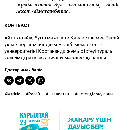
жұмыс істейді. Бұл – аса маңызды, – дейді
Асхат Аймағамбетов.
КОНТЕКСТ
Айта кетейік, бүгін мәжілісте Қазақстан мен Ресей
үкіметтері арасындағы Челябі мемлекеттік
университетінің Қостанайда жұмыс істеуі туралы
келісімді ратификациялау мәселесі қаралды.
Достарыңмен бөліс
Мәжіліс
Ресей
Қазақстан
шетелдік оқу орны