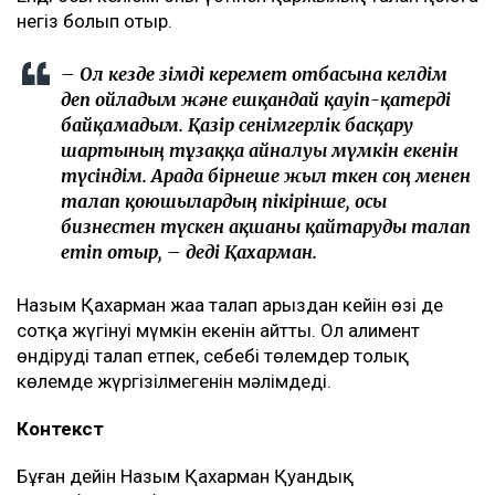
негіз болып отыр.
– Ол кезде өзімді керемет отбасына келдім
деп ойладым және ешқандай қауіп-қатерді
байқамадым. Қазір сенімгерлік басқару
шартының тұзаққа айналуы мүмкін екенін
түсіндім. Арада бірнеше жыл өткен соң менен
талап қоюшылардың пікірінше, осы
бизнестен түскен ақшаны қайтаруды талап
етіп отыр, – деді Қахарман.
Назым Қахарман жаңа талап арыздан кейін өзі де
сотқа жүгінуі мүмкін екенін айтты. Ол алимент
өндіруді талап етпек, себебі төлемдер толық
көлемде жүргізілмегенін мәлімдеді.
Контекст
Бұған дейін Назым Қахарман Қуандық