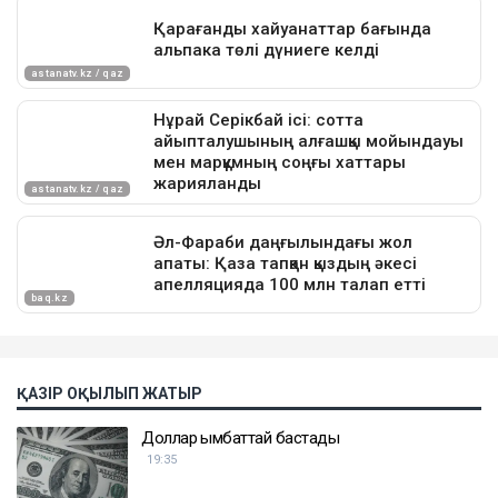
ҚАЗІР ОҚЫЛЫП ЖАТЫР
Доллар қымбаттай бастады
19:35