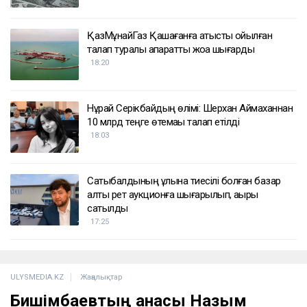
ҚазМұнайГаз Қашағанға қатысты қойылған
талап туралы ақпаратты жоққа шығарды
18:20
Нұрай Серікбайдың өлімі: Шерхан Аймаханнан
10 млрд теңге өтемақы талап етілді
18:03
Сатыбалдының ұлына тиесілі болған базар
алты рет аукционға шығарылып, ақыры
сатылды
17:25
ULYSMEDIA.KZ
Жаңалықтар
Бишімбаевтың анасы Назым