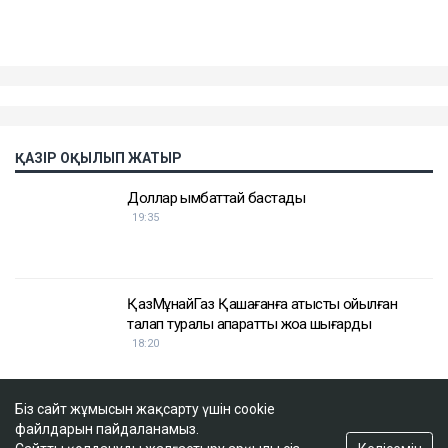
ҚАЗІР ОҚЫЛЫП ЖАТЫР
Доллар қымбаттай бастады
19:35
ҚазМұнайГаз Қашағанға қатысты қойылған
талап туралы ақпаратты жоққа шығарды
18:20
Біз сайт жұмысын жақсарту үшін cookie
Нұрай Серікбайдың өлімі: Шерхан Аймаханнан
файлдарын пайдаланамыз.
10 млрд теңге өтемақы талап етілді