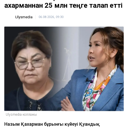
Қахарманнан 25 млн теңге талап етті
Ulysmedia
06.08.2026, 09:30
Ulysmedia коллажы
Назым Қахарман бұрынғы күйеуі Қуандық