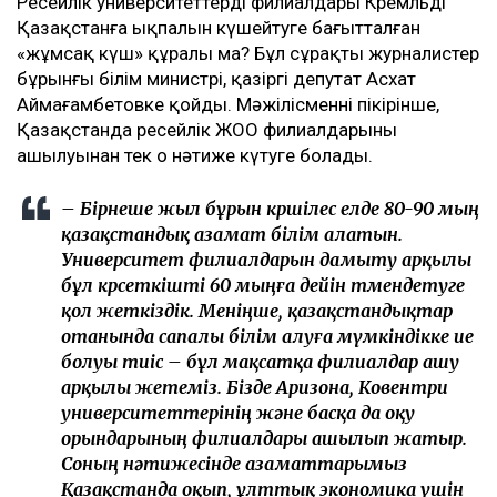
Ресейлік университеттердің филиалдары Кремльдің
Қазақстанға ықпалын күшейтуге бағытталған
«жұмсақ күш» құралы ма? Бұл сұрақты журналистер
бұрынғы білім министрі, қазіргі депутат Асхат
Аймағамбетовке қойды. Мәжілісменнің пікірінше,
Қазақстанда ресейлік ЖОО филиалдарының
ашылуынан тек оң нәтиже күтуге болады.
– Бірнеше жыл бұрын көршілес елде 80-90 мың
қазақстандық азамат білім алатын.
Университет филиалдарын дамыту арқылы
бұл көрсеткішті 60 мыңға дейін төмендетуге
қол жеткіздік. Меніңше, қазақстандықтар
отанында сапалы білім алуға мүмкіндікке ие
болуы тиіс – бұл мақсатқа филиалдар ашу
арқылы жетеміз. Бізде Аризона, Ковентри
университеттерінің және басқа да оқу
орындарының филиалдары ашылып жатыр.
Соның нәтижесінде азаматтарымыз
Қазақстанда оқып, ұлттық экономика үшін