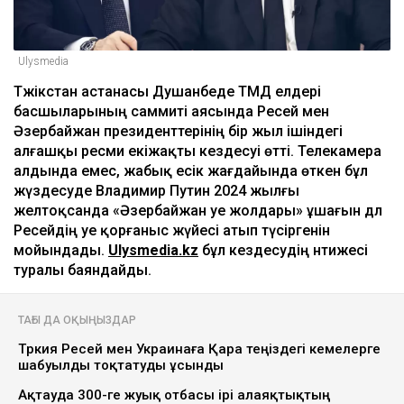
Ulysmedia
Тәжікстан астанасы Душанбеде ТМД елдері
басшыларының саммиті аясында Ресей мен
Әзербайжан президенттерінің бір жыл ішіндегі
алғашқы ресми екіжақты кездесуі өтті. Телекамера
алдында емес, жабық есік жағдайында өткен бұл
жүздесуде Владимир Путин 2024 жылғы
желтоқсанда «Әзербайжан әуе жолдары» ұшағын дәл
Ресейдің әуе қорғаныс жүйесі атып түсіргенін
мойындады.
Ulysmedia.kz
бұл кездесудің нәтижесі
туралы баяндайды.
ТАҒЫ ДА ОҚЫҢЫЗДАР
Түркия Ресей мен Украинаға Қара теңіздегі кемелерге
шабуылды тоқтатуды ұсынды
Ақтауда 300-ге жуық отбасы ірі алаяқтықтың