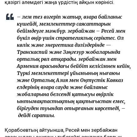
қазіргі әлемдегі жаңа үрдістің айқын көрінісі.
– Әлем тез өзгеріп жатыр, өзара байланыс
күшейді, мемлекеттер саясаттарын
бейімдеуге мәжбүр. Әзербайжан – Ресей мен
бүкіл өңір үшін стратегиялық серіктес. Ол
көлік және энергетика дәліздерінде —
Транскаспий және Зәңгезур жобаларында
орталық рөл атқарады. Әзербайжан мен
Армения арасындағы бейбіт келісімнен кейін,
Түркі мемлекеттері ұйымының нығаюы
және Орталық Азия мен Оңтүстік Кавказ
елдерінің өзара сауда және байланыс
жобаларына белсенді қатысуы өңірлік
ынтымақтастықтың қақтығыстан емес,
бірігуден туындап отырғанын көрсетеді, –
дейді сарапшы.
Қорабоевтың айтуынша, Ресей мен Әзербайжан