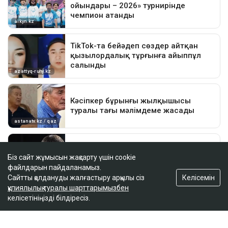
Біз сайт жұмысын жақсарту үшін cookie
файлдарын пайдаланамыз.
Келісемін
Сайтты қолдануды жалғастыру арқылы сіз
құпиялылық туралы шарттарымызбен
келісетініңізді білдіресіз.