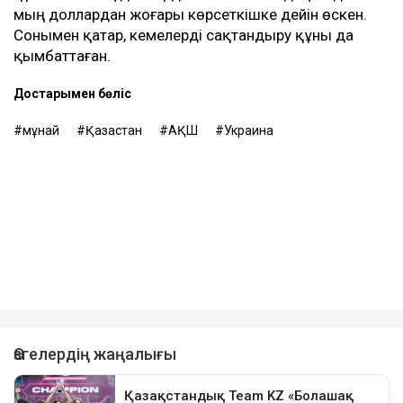
мың доллардан жоғары көрсеткішке дейін өскен.
Сонымен қатар, кемелерді сақтандыру құны да
қымбаттаған.
Достарыңмен бөліс
мұнай
Қазақстан
АҚШ
Украина