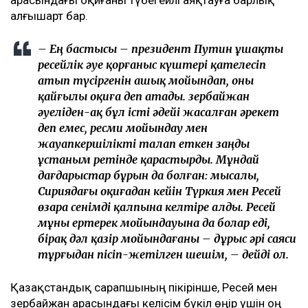
арасындағы оқиғаны түбегейлі аяқтауға барлық
алғышарт бар.
– Ең бастысы – президент Путин ұшақты
ресейлік әуе қорғаныс күштері қателесіп
атып түсіргенін ашық мойындап, оны
қайғылы оқиға деп атады. Әзербайжан
әуеліден-ақ бұл істі әдейі жасалған әрекет
деп емес, ресми мойындау мен
жауапкершілікті талап еткен заңды
ұстаным ретінде қарастырды. Мұндай
дағдарыстар бұрын да болған: мысалы,
Сириядағы оқиғадан кейін Түркия мен Ресей
өзара сенімді қалпына келтіре алды. Ресей
мұны ертерек мойындауына да болар еді,
бірақ дәл қазір мойындағаны – дұрыс әрі саяси
тұрғыдан пісіп-жетілген шешім, – дейді ол.
Қазақстандық сарапшының пікірінше, Ресей мен
Әзербайжан арасындағы келісім бүкіл өңір үшін оң