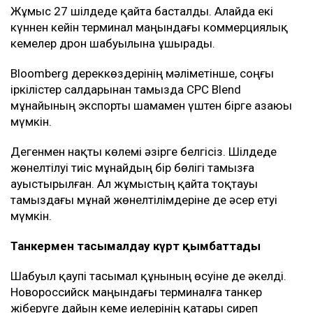
Жұмыс 27 шілдеде қайта басталды. Алайда екі
күннен кейін терминал маңындағы коммерциялық
кемелер дрон шабуылына ұшырады.
Bloomberg дереккөздерінің мәліметінше, соңғы
іркілістер салдарынан тамызда CPC Blend
мұнайының экспорты шамамен үштен бірге азаюы
мүмкін.
Дегенмен нақты көлемі әзірге белгісіз. Шілдеде
жөнелтілуі тиіс мұнайдың бір бөлігі тамызға
ауыстырылған. Ал жұмыстың қайта тоқтауы
тамыздағы мұнай жөнелтілімдеріне де әсер етуі
мүмкін.
Танкермен тасымалдау күрт қымбаттады
Шабуыл қаупі тасымал құнының өсуіне де әкелді.
Новороссийск маңындағы терминалға танкер
жіберуге дайын кеме иелерінің қатары сиреп