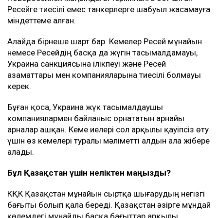
Ресейге тиесілі емес танкерлерге шабуыл жасамауға
міндеттеме алған.
Алайда бірнеше шарт бар. Кемелер Ресей мұнайын
немесе Ресейдің басқа да жүгін тасымалдамауы,
Украина санкциясына ілікпеуі және Ресей
азаматтары мен компанияларына тиесілі болмауы
керек.
Бұған қоса, Украина жүк тасымалдаушы
компаниялармен байланыс орнататын арнайы
арналар ашқан. Кеме иелері сол арқылы қауіпсіз өту
үшін өз кемелері туралы мәліметті алдын ала жібере
алады.
Бұл Қазақстан үшін неліктен маңызды?
КҚК Қазақстан мұнайын сыртқа шығарудың негізгі
бағыты болып қала береді. Қазақстан әзірге мұндай
көлемдегі мұнайды басқа бағыттар арқылы