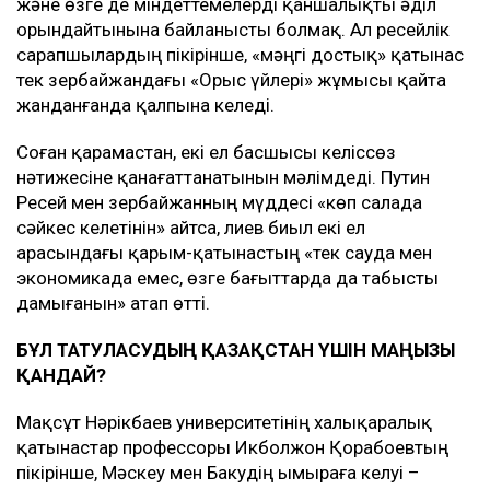
және өзге де міндеттемелерді қаншалықты әділ
орындайтынына байланысты болмақ. Ал ресейлік
сарапшылардың пікірінше, «мәңгі достық» қатынас
тек Әзербайжандағы «Орыс үйлері» жұмысы қайта
жанданғанда қалпына келеді.
Соған қарамастан, екі ел басшысы келіссөз
нәтижесіне қанағаттанатынын мәлімдеді. Путин
Ресей мен Әзербайжанның мүддесі «көп салада
сәйкес келетінін» айтса, Әлиев биыл екі ел
арасындағы қарым-қатынастың «тек сауда мен
экономикада емес, өзге бағыттарда да табысты
дамығанын» атап өтті.
БҰЛ ТАТУЛАСУДЫҢ ҚАЗАҚСТАН ҮШІН МАҢЫЗЫ
ҚАНДАЙ?
Мақсұт Нәрікбаев университетінің халықаралық
қатынастар профессоры Икболжон Қорабоевтың
пікірінше, Мәскеу мен Бакудің ымыраға келуі –