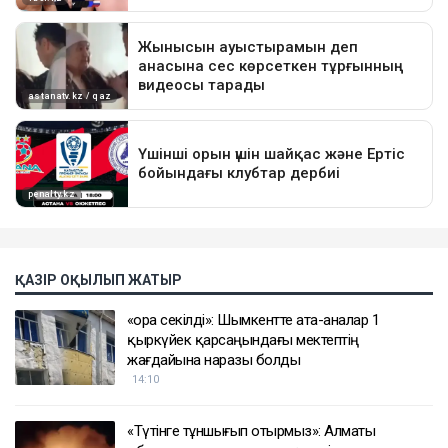
ҚАЗІР ОҚЫЛЫП ЖАТЫР
«Қора секілді»: Шымкентте ата-аналар 1
қыркүйек қарсаңындағы мектептің
жағдайына наразы болды
14:10
«Түтінге тұншығып отырмыз»: Алматы