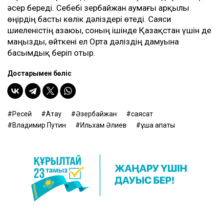
әсер береді. Себебі Әзербайжан аумағы арқылы
өңірдің басты көлік дәліздері өтеді. Саяси
шиеленістің азаюы, соның ішінде Қазақстан үшін де
маңызды, өйткені ел Орта дәліздің дамуына
басымдық беріп отыр.
Достарыңмен бөліс
Ресей
Ақтау
Әзербайжан
саясат
Владимир Путин
Ильхам Әлиев
ұшақ апаты