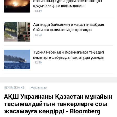
облысының тұрғындары өртеніп жатқан
қоқыс алаңына шағымданды
13:49
Астанада бойжеткенге жасалған шабуыл
бойынша қылмыстық іс қозғалды
13:03
Түркия Ресей мен Украинаға Қара теңіздегі
кемелерге шабуылды тоқтатуды ұсынды
12:29
ULYSMEDIA.KZ
Жаңалықтар
АҚШ Украинаны Қазақстан мұнайын
тасымалдайтын танкерлерге соққы
жасамауға көндірді - Bloomberg