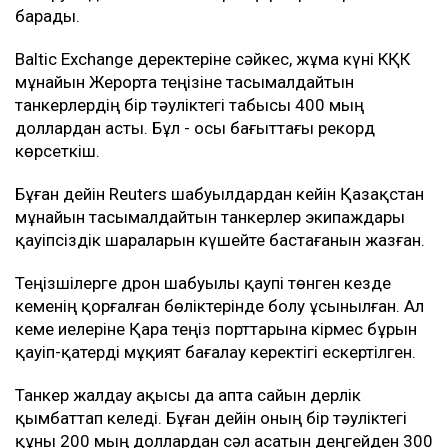
барады.
Baltic Exchange деректеріне сәйкес, жұма күні КҚК
мұнайын Жерорта теңізіне тасымалдайтын
танкерлердің бір тәуліктегі табысы 400 мың
доллардан асты. Бұл - осы бағыттағы рекорд
көрсеткіш.
Бұған дейін Reuters шабуылдардан кейін Қазақстан
мұнайын тасымалдайтын танкерлер экипаждары
қауіпсіздік шараларын күшейте бастағанын жазған.
Теңізшілерге дрон шабуылы қаупі төнген кезде
кеменің қорғалған бөліктерінде болу ұсынылған. Ал
кеме иелеріне Қара теңіз порттарына кірмес бұрын
қауіп-қатерді мұқият бағалау керектігі ескертілген.
Танкер жалдау ақысы да апта сайын дерлік
қымбаттап келеді. Бұған дейін оның бір тәуліктегі
құны 200 мың доллардан сәл асатын деңгейден 300