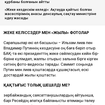
құрбаны болғанын айтты
«Жеке кездескім келеді»: Ақтауда қайтыс болған
жасөспірімнің анасы денсаулық сақтау министріне
үндеу жасады
ЖЕКЕ КЕЛІССӨЗДЕР МЕН «ЖЫЛЫ» ФОТОЛАР
Сарапшылар екі ел басшысы – Ильхам Әлиев пен
Владимир Путиннің кездесуіне оң баға беріп отыр.
БАҚ-та екі президенттің жеке сөйлесуден кейін бір-
біріне күлімдеп, жалпы отырыс залына бірге кірген
сәтінің фото-видеосы тарады. Саммит соңында
Путин мен Әлиев қоштасарда құшақтасып, ескі
достардай жылы қоштасты.
ҚАҚТЫҒЫС ТОЛЫҚ ШЕШІЛДІ МЕ?
Әзербайжандық саясаттанушылардың айтуынша,
бәрі Ресейдің апатқа байланысты өтемақы төлеу