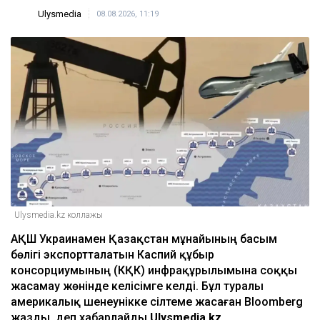
Ulysmedia
08.08.2026, 11:19
Ulysmedia.kz коллажы
АҚШ Украинамен Қазақстан мұнайының басым
бөлігі экспортталатын Каспий құбыр
консорциумының (КҚК) инфрақұрылымына соққы
жасамау жөнінде келісімге келді. Бұл туралы
америкалық шенеунікке сілтеме жасаған Bloomberg
жазды, деп хабарлайды
Ulysmedia.kz.