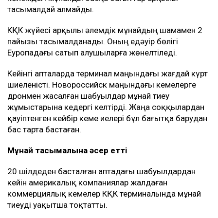
тасымалдай алмайды.
КҚК жүйесі арқылы әлемдік мұнайдың шамамен 2
пайызы тасымалданады. Оның едәуір бөлігі
Еуропадағы сатып алушыларға жөнелтіледі.
Кейінгі апталарда терминал маңындағы жағдай күрт
шиеленісті. Новороссийск маңындағы кемелерге
дронмен жасалған шабуылдар мұнай тиеу
жұмыстарына кедергі келтірді. Жаңа соққылардан
қауіптенген кейбір кеме иелері бұл бағытқа барудан
бас тарта бастаған.
Мұнай тасымалына әсер етті
20 шілдеден басталған аптадағы шабуылдардан
кейін америкалық компаниялар жалдаған
коммерциялық кемелер КҚК терминалында мұнай
тиеуді уақытша тоқтатты.