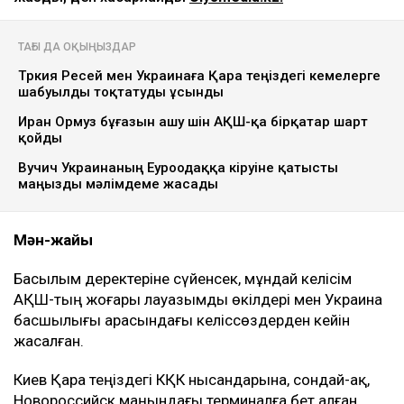
ТАҒЫ ДА ОҚЫҢЫЗДАР
Түркия Ресей мен Украинаға Қара теңіздегі кемелерге
шабуылды тоқтатуды ұсынды
Иран Ормуз бұғазын ашу үшін АҚШ-қа бірқатар шарт
қойды
Вучич Украинаның Еуроодаққа кіруіне қатысты
маңызды мәлімдеме жасады
Мән-жайы
Басылым деректеріне сүйенсек, мұндай келісім
АҚШ-тың жоғары лауазымды өкілдері мен Украина
басшылығы арасындағы келіссөздерден кейін
жасалған.
Киев Қара теңіздегі КҚК нысандарына, сондай-ақ,
Новороссийск маңындағы терминалға бет алған