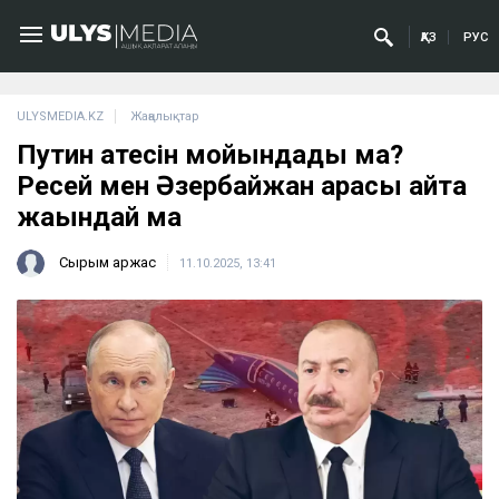
ҚАЗ
РУС
ULYSMEDIA.KZ
Жаңалықтар
Путин қатесін мойындады ма?
Ресей мен Әзербайжан арасы қайта
жақындай ма
Сырым Қаржас
11.10.2025, 13:41