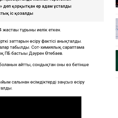
 деп қорқытқан ер адам ұсталды
тық іс қозғалды
жастағы тұрғыны иелік еткен.
рткі заттарын өсіру фактісі анықталды.
ыралар табылды. Сот-химиялық сараптама
қ ПБ бастығы Дәурен Өтебаев.
болғанын айтты, сондықтан оны өз бетінше
ыйым салынған өсімдіктерді заңсыз өсіру
талды.