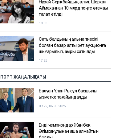
Нұрай Серікбайдың өлімі: Шерхан
Аймаханнан 10 млрд теңге өтемақы
талап етілді
18:03
Сатыбалдының ұлына тиесілі
болған базар алты рет аукционға
шығарылып, ақыры сатылды
17:25
СПОРТ ЖАҢАЛЫҚТАРЫ
Балуан Ұлан Рысқұл басшылық
қызметке тағайындалды
09:22, 06.03.2025
Енді чемпиондар Жәнібек
Әлімханұлынан қаша алмайтын
болды