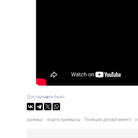
Достарыңмен бөліс
қылмыс
есірткі қылмысы
Полиция департаменті
п