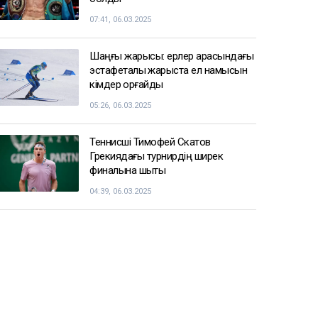
07:41, 06.03.2025
Шаңғы жарысы: ерлер арасындағы
эстафеталық жарыста ел намысын
кімдер қорғайды
05:26, 06.03.2025
Теннисші Тимофей Скатов
Грекиядағы турнирдің ширек
финалына шықты
04:39, 06.03.2025