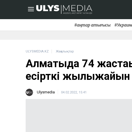
#қаңтар қақтығысы
#Украин
ULYSMEDIA.KZ
Жаңалықтар
Алматыда 74 жастағы
есірткі жылыжайын 
Ulysmedia
04.02.2022, 15:41