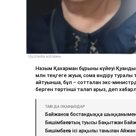
Ulysmedia коллажы
Назым Қахарман бұрынғы күйеуі Қуанд
млн теңгеге жуық сома өндіру туралы 
айтуынша, бұл – сотталған экс-министрд
берген төртінші талап арыз, деп хаба
ТАҒЫ ДА ОҚЫҢЫЗДАР
Байжанов бостандыққа шыққанымен
Бишімбаевтың туысы Бақытжан Бай
Бишімбаев ісі арқылы танылған Айжан