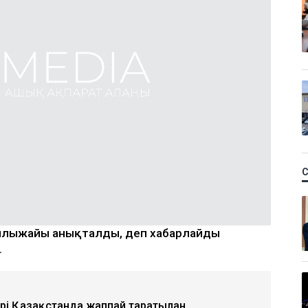
 жылыжайы анықталды, деп хабарлайды
.
ері Қазақстанда жаппай таратылған