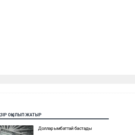
АЗІР ОҚЫЛЫП ЖАТЫР
Доллар қымбаттай бастады