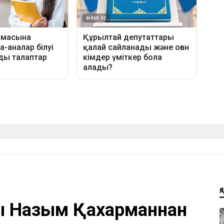
Қ
ы Назым Қахарманнан