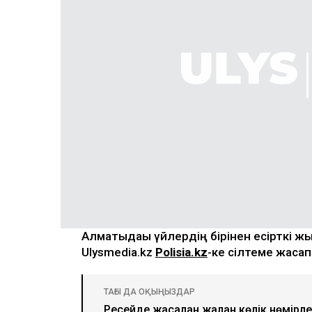
Алматыдағы үйлердің бірінен есірткі
Ulysmedia.kz
Polisia.kz
-ке сілтеме жасап
ТАҒЫ ДА ОҚЫҢЫЗДАР
Ресейде жасалған жалған көлік нөмірл