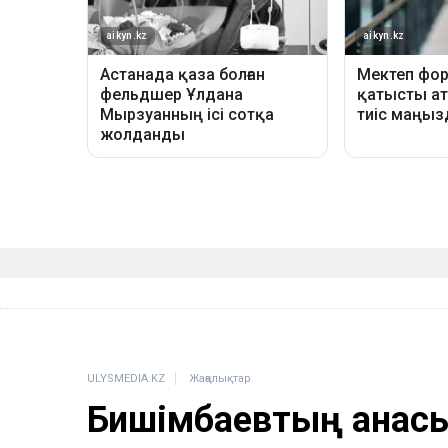
ULYSMEDIA.KZ
Жаңалықтар
Бишімбаевтың анас