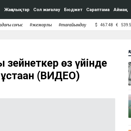
Жаңалықтар
Сол жағалау
Бюджет
Сараптама
Аймақ
адағы соғыс
#жемқорлық
#тағайындау
$
467.48
€
539.
Қ
 зейнеткер өз үйінде
ұстаған (ВИДЕО)