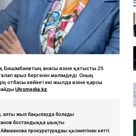
ық Бишімбаевтың анасы өзіне қатысты 25
талап арыз бергенін мәлімдеді. Оның
ің отбасы кейінгі екі жылда өзіне қарсы
рлайды
Ulysmedia.kz
.
, алты жыл бақылауда болады
жанов бостандыққа шықты
 Аймағанова прокуратурадағы қызметінен кетті