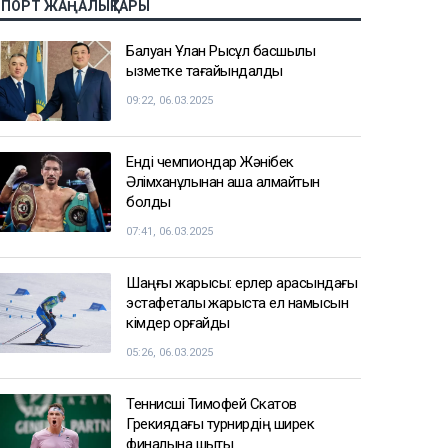
СПОРТ ЖАҢАЛЫҚТАРЫ
Балуан Ұлан Рысқұл басшылық
қызметке тағайындалды
09:22, 06.03.2025
Енді чемпиондар Жәнібек
Әлімханұлынан қаша алмайтын
болды
07:41, 06.03.2025
Шаңғы жарысы: ерлер арасындағы
эстафеталық жарыста ел намысын
кімдер қорғайды
05:26, 06.03.2025
Теннисші Тимофей Скатов
Грекиядағы турнирдің ширек
финалына шықты