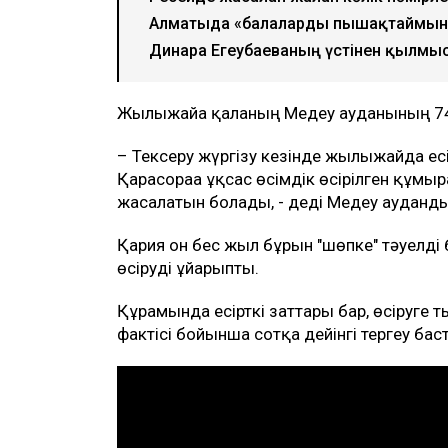
Алматыда «балаларды пышақтаймын»
Динара Егеубаеваның үстінен қылмыс
Жылыжайға қаланың Медеу ауданының 74 
– Тексеру жүргізу кезінде жылыжайда есі
Қарасораға ұқсас өсімдік өсірілген құм
жасалатын болады, - деді Медеу ауданды
Қария он бес жыл бұрын "шөпке" тәуелді 
өсіруді ұйғарыпты.
Құрамында есірткі заттары бар, өсіруге т
фактісі бойынша сотқа дейінгі тергеу бас