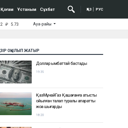
Қоғам
Ұстаным
Сұхбат
ҚАЗ
РУС
Ауа-райы
52
₽
5.73
АЗІР ОҚЫЛЫП ЖАТЫР
Доллар қымбаттай бастады
19:35
ҚазМұнайГаз Қашағанға қатысты
қойылған талап туралы ақпаратты
жоққа шығарды
18:20