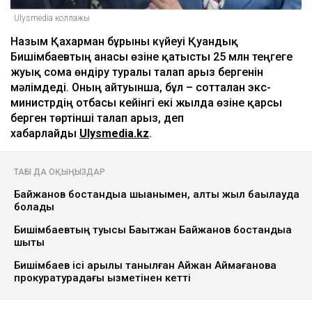
Ulysmedia коллажы
Назым Қахарман бұрынғы күйеуі Қуандық
Бишімбаевтың анасы өзіне қатысты 25 млн теңгеге
жуық сома өндіру туралы талап арыз бергенін
мәлімдеді. Оның айтуынша, бұл – сотталған экс-
министрдің отбасы кейінгі екі жылда өзіне қарсы
берген төртінші талап арыз, деп
хабарлайды
Ulysmedia.kz
.
ТАҒЫ ДА ОҚЫҢЫЗДАР
Байжанов бостандыққа шыққанымен, алты жыл бақылауда
болады
Бишімбаевтың туысы Бақытжан Байжанов бостандыққа
шықты
Бишімбаев ісі арқылы танылған Айжан Аймағанова
прокуратурадағы қызметінен кетті