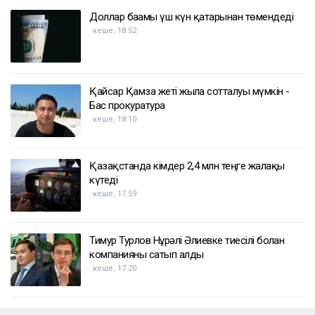
Доллар бағамы үш күн қатарынан төмендеді
кеше, 18:52
Қайсар Қамза жеті жылға сотталуы мүмкін -
Бас прокуратура
кеше, 18:10
Қазақстанда кімдер 2,4 млн теңге жалақы
күтеді
кеше, 17:59
Тимур Турлов Нұрәлі Әлиевке тиесілі болған
компанияны сатып алды
кеше, 17:20