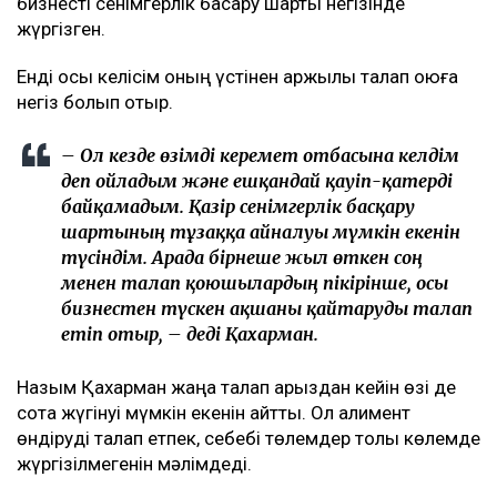
бизнесті сенімгерлік басқару шарты негізінде
жүргізген.
Енді осы келісім оның үстінен қаржылық талап қоюға
негіз болып отыр.
– Ол кезде өзімді керемет отбасына келдім
деп ойладым және ешқандай қауіп-қатерді
байқамадым. Қазір сенімгерлік басқару
шартының тұзаққа айналуы мүмкін екенін
түсіндім. Арада бірнеше жыл өткен соң
менен талап қоюшылардың пікірінше, осы
бизнестен түскен ақшаны қайтаруды талап
етіп отыр, – деді Қахарман.
Назым Қахарман жаңа талап арыздан кейін өзі де
сотқа жүгінуі мүмкін екенін айтты. Ол алимент
өндіруді талап етпек, себебі төлемдер толық көлемде
жүргізілмегенін мәлімдеді.