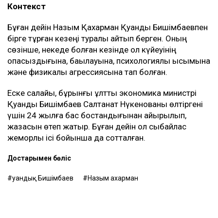
Контекст
Бұған дейін Назым Қахарман Қуандық Бишімбаевпен
бірге тұрған кезеңі туралы айтып берген. Оның
сөзінше, некеде болған кезінде ол күйеуінің
опасыздығына, бақылауына, психологиялық қысымына
және физикалық агрессиясына тап болған.
Еске салайық, бұрынғы ұлттық экономика министрі
Қуандық Бишімбаев Салтанат Нүкенованы өлтіргені
үшін 24 жылға бас бостандығынан айырылып,
жазасын өтеп жатыр. Бұған дейін ол сыбайлас
жемқорлық ісі бойынша да сотталған.
Достарыңмен бөліс
Қуандық Бишімбаев
Назым Қахарман