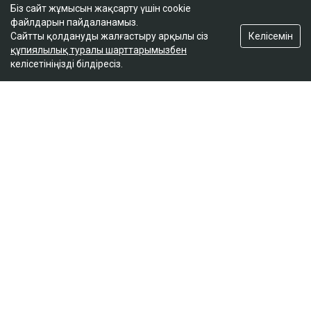
Біз сайт жұмысын жақсарту үшін cookie
файлдарын пайдаланамыз.
Келісемін
Сайтты қолдануды жалғастыру арқылы сіз
құпиялылық туралы шарттарымызбен
келісетініңізді білдіресіз.
ҚАЗІР ОҚЫЛЫП ЖАТЫР
Доллар бағамы үш күн қатарынан төмендеді