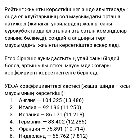
Рейтинг жиынтық көрсеткіш негізінде қалыптасады:
онда ел клубтарының сол маусымдағы орташа
нәтижесі (жинаған ұпайлардың жалпы саны
еурокубоктарда ел атынан қатысатын командалар
санына бөлінеді), сондай-ақ алдыңғы төрт
маусымдағы жиынтық көрсеткіштер ескеріледі.
Егер бірнеше қауымдастықтың ұпай саны бірдей
болса, артықшылық өткен маусымда жоғары
коэффициент көрсеткен елге беріледі.
УЕФА коэффициенттері кестесі (жақша ішінде – осы
маусымның көрсеткіші):
1. Англия — 104.325 (13.486)
2. Италия — 92.196 (11.250)
3. Испания — 86.171 (11.218)
4. Германия — 83.402 (12.285)
5. Франция — 75.891 (10.714)
6. Нидерланд — 65.762 (7.812)