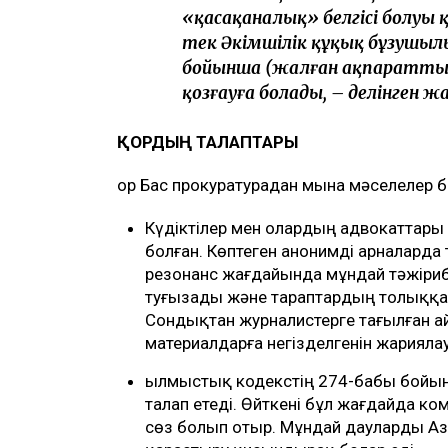
«қасақаналық» белгісі болуы 
тек Әкімшілік құқық бұзушыл
бойынша (жалған ақпаратты 
қозғауға болады, – делінген 
ҚОРДЫҢ ТАЛАПТАРЫ
Қор Бас прокуратурадан мына мәселелер 
Күдіктілер мен олардың адвокаттары
болған. Көптеген анонимді арналарда
резонанс жағдайында мұндай тәжірибе
туғызады және тараптардың толыққан
Сондықтан журналистерге тағылған а
материалдарға негізделгенін жарияла
Қылмыстық кодекстің 274-бабы бойын
талап етеді. Өйткені бұл жағдайда к
сөз болып отыр. Мұндай дауларды Аз