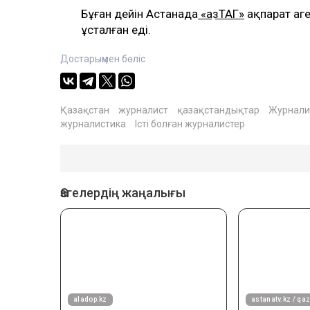
Бұған дейін Астанада
«ҚазТАГ»
ақпарат аге
ұсталған еді.
Достарыңмен бөліс
Қазақстан
журналист
қазақстандықтар
Журналис
журналистика
Істі болған журналистер