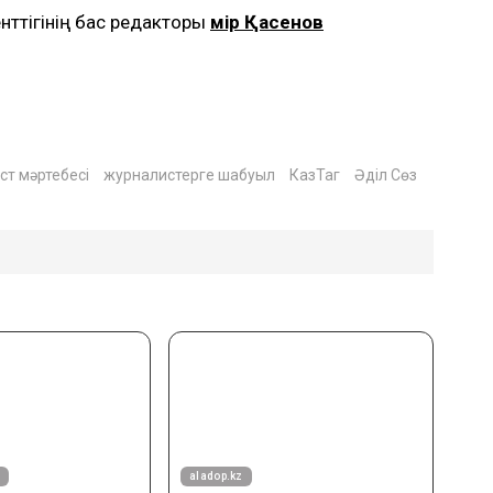
нттігінің бас редакторы
Әмір Қасенов
т мәртебесі
журналистерге шабуыл
КазТаг
Әділ Сөз