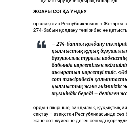
қарастыру қисындырақ болар еді.
ЖОҒАРЫ СОТҚА ҮНДЕУ
Қор Қазақстан Республикасының Жоғарғы 
274-бабын қолдану тәжірибесіне қатыст
– 274-бапты қолдану тәжіриб
қылмыстық құқық бұзушылық б
бұзушылық туралы кодекстің 
бабында көрсетілген әкімшіл
ажыратып көрсетуі тиіс. «Әд
сот тәжірибесін қалыптастыр
қылмыстық және әкімшілік 
мүмкіндік береді – делінген 
Қордың пікірінше, заңдылық, құқықтық 
сақтау – Қазақстан Республикасында сөз 
және сот жүйесіне деген сенімді қорғау