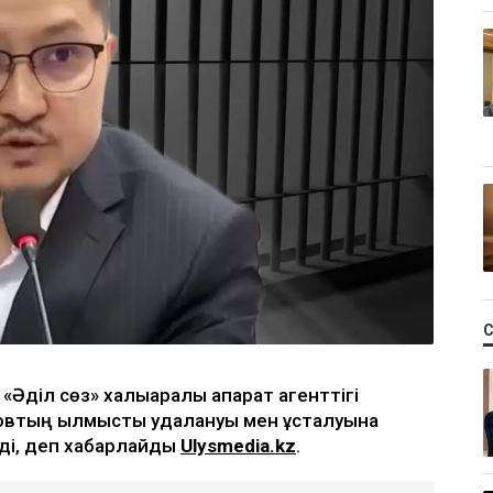
«Әділ сөз» халықаралық ақпарат агенттігі
втың қылмыстық қудалануы мен ұсталуына
ді, деп хабарлайды
Ulysmedia.kz
.