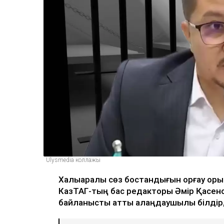
Ulysmedia коллажы
Халықаралық сөз бостандығын қорғау қоры 
КазТАГ-тың бас редакторы Әмір Қасено
байланысты қатты алаңдаушылық білдір