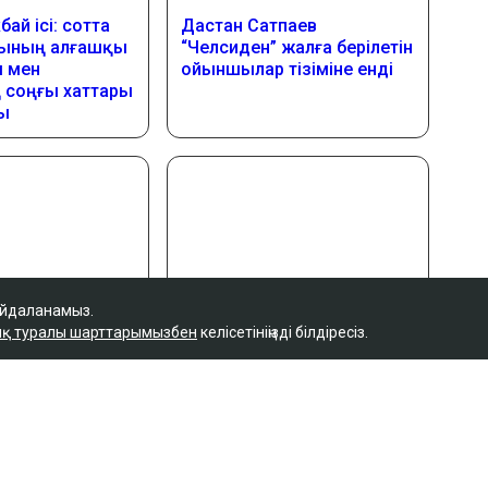
айдаланамыз.
қ туралы шарттарымызбен
келісетініңізді білдіресіз.