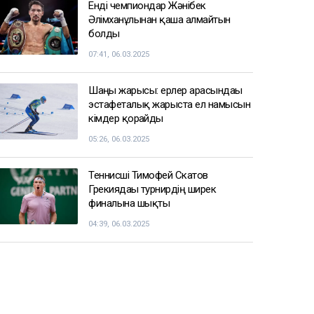
Енді чемпиондар Жәнібек
Әлімханұлынан қаша алмайтын
болды
07:41, 06.03.2025
Шаңғы жарысы: ерлер арасындағы
эстафеталық жарыста ел намысын
кімдер қорғайды
05:26, 06.03.2025
Теннисші Тимофей Скатов
Грекиядағы турнирдің ширек
финалына шықты
04:39, 06.03.2025