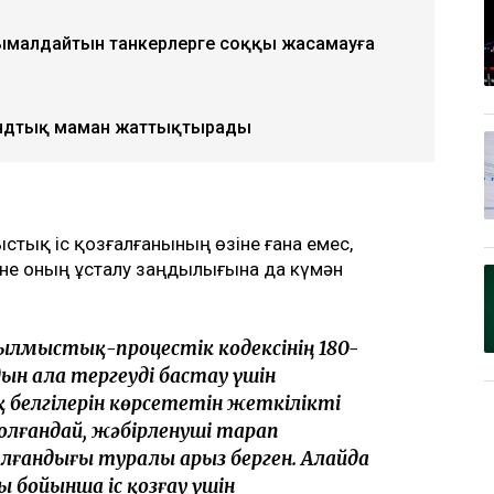
сымалдайтын танкерлерге соққы жасамауға
ландтық маман жаттықтырады
ыстық іс қозғалғанының өзіне ғана емес,
және оның ұсталу заңдылығына да күмән
Қылмыстық-процестік кодексінің 180-
дын ала тергеуді бастау үшін
белгілерін көрсететін жеткілікті
болғандай, жәбірленуші тарап
андығы туралы арыз берген. Алайда
 бойынша іс қозғау үшін