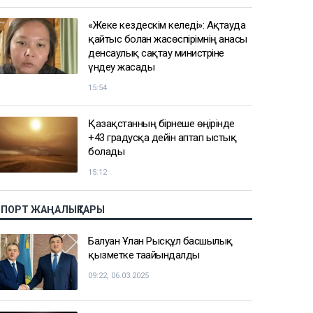
«Жеке кездескім келеді»: Ақтауда
қайтыс болған жасөспірімнің анасы
денсаулық сақтау министріне
үндеу жасады
15:54
Қазақстанның бірнеше өңірінде
+43 градусқа дейін аптап ыстық
болады
15:12
СПОРТ ЖАҢАЛЫҚТАРЫ
Балуан Ұлан Рысқұл басшылық
қызметке тағайындалды
09:22, 06.03.2025