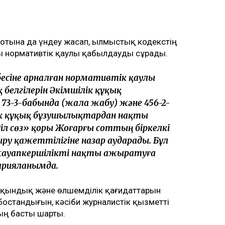
сотына да үндеу жасап, Қылмыстық кодекстің
ы нормативтік қаулы қабылдауды сұрады.
есіне арналған нормативтік қаулы
елгілерін Әкімшілік құқық
73-3-бабында (жала жабу) және 456-2-
ік құқық бұзушылықтардан нақты
іл сөз» қоры Жоғарғы соттың біркелкі
у қажеттілігіне назар аударады. Бұл
жауапкершілікті нақты ажыратуға
жарияланымда.
айқындық және өлшемділік қағидаттарын
бостандығын, кәсіби журналистік қызметті
дың басты шарты.