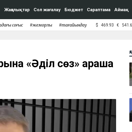
Жаңалықтар
Сол жағалау
Бюджет
Сараптама
Аймақ
адағы соғыс
#жемқорлық
#тағайындау
$
469.93
€
541.
Қ
орына «Әділ сөз» араша