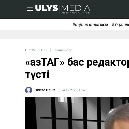
#қаңтар қақтығысы
#Украин
ULYSMEDIA.KZ
Жаңалықтар
«ҚазТАГ» бас редакт
түсті
Ілияс Бақыт
24.12.2025, 19:40