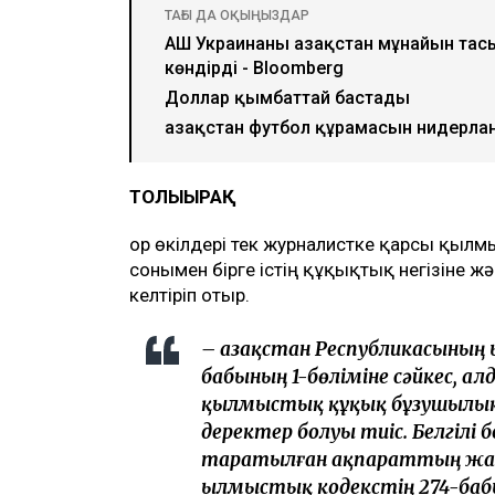
ТАҒЫ ДА ОҚЫҢЫЗДАР
АҚШ Украинаны Қазақстан мұнайын та
көндірді - Bloomberg
Доллар қымбаттай бастады
Қазақстан футбол құрамасын нидер
ТОЛЫҒЫРАҚ
Қор өкілдері тек журналистке қарсы қылм
сонымен бірге істің құқықтық негізіне 
келтіріп отыр.
– Қазақстан Республикасының 
бабының 1-бөліміне сәйкес, ал
қылмыстық құқық бұзушылық 
деректер болуы тиіс. Белгілі 
таратылған ақпараттың жалғ
Қылмыстық кодекстің 274-бабы