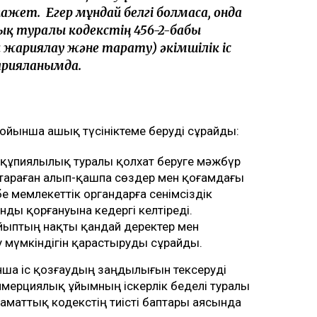
қажет. Егер мұндай белгі болмаса, онда
ық туралы кодекстің 456-2-бабы
жариялау және тарату) әкімшілік іс
жарияланымда.
бойынша ашық түсініктеме беруді сұрайды:
 құпиялылық туралы қолхат беруге мәжбүр
 тараған алып-қашпа сөздер мен қоғамдағы
 мемлекеттік органдарға сенімсіздік
ды қорғануына кедергі келтіреді.
йыптың нақты қандай деректер мен
у мүмкіндігін қарастыруды сұрайды.
ша іс қозғаудың заңдылығын тексеруді
оммерциялық ұйымның іскерлік беделі туралы
аматтық кодекстің тиісті баптары аясында