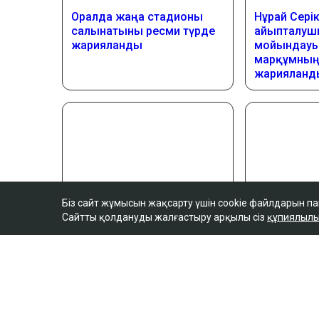
Біз сайт жұмысын жақсарту үшін cookie файлдарын п
Сайтты қолдануды жалғастыру арқылы сіз
құпиялылы