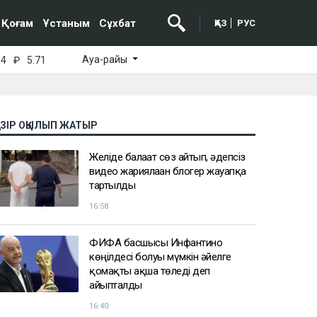
Қоғам
Ұстаным
Сұхбат
ҚАЗ
РУС
Ауа-райы
64
₽
5.71
АЗІР ОҚЫЛЫП ЖАТЫР
Желіде балағат сөз айтып, әдепсіз
видео жариялаған блогер жауапқа
тартылды
16:58
ФИФА басшысы Инфантино
көңілдесі болуы мүмкін әйелге
қомақты ақша төледі деп
айыпталды
16:40