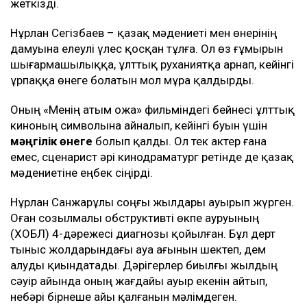
жеткізді.
Нұрлан Сегізбаев – қазақ мәдениеті мен өнерінің
дамуына елеулі үлес қосқан тұлға. Ол өз ғұмырын
шығармашылыққа, ұлттық руханиятқа арнап, кейінгі
ұрпаққа өнеге болатын мол мұра қалдырды.
Оның «Менің атым Қожа» фильміндегі бейнесі ұлттық
киноның символына айналып, кейінгі буын үшін
мәңгілік өнеге
болып қалды. Ол тек актер ғана
емес, сценарист әрі кинодраматург ретінде де қазақ
мәдениетіне еңбек сіңірді.
Нұрлан Санжарұлы соңғы жылдары ауырып жүрген.
Оған созылмалы обструктивті өкпе ауруының
(ХОБЛ) 4-дәрежесі диагнозы қойылған. Бұл дерт
тыныс жолдарындағы ауа ағынын шектеп, дем
алуды қиындатады. Дәрігерлер биылғы жылдың
сәуір айында оның жағдайы ауыр екенін айтып,
небәрі бірнеше айы қалғанын мәлімдеген.