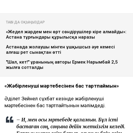
ТАҒЫ ДА ОҚЫҢЫЗДАР
«Жедел жәрдем мен өрт сөндірушілер кіре алмайды»:
Астана тұрғындары құрылысқа наразы
Астанада жолаушы мінген ұшқышсыз әуе кемесі
алғаш рет сынақтан өтті
"Шал, кет!" ұранының авторы Ермек Нарымбай 2,5
жылға сотталды
«Жәбірленуші мәртебесінен бас тартпаймын»
Әділет Зейнел сұхбат кезінде жәбірленуші
мәртебесінен бас тартпайтынын мәлімдеді.
– Иә, мен осы мәртебеде қаламын. Бұл істі
бастаған соң, соңына дейін жеткізгім келеді.