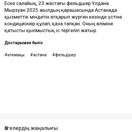
Еске салайық, 23 жастағы фельдшер Ұлдана
Мырзуан 2025 жылдың қарашасында Астанада
қызметтік міндетін атқарып жүрген кезінде үстіне
кондиционер құлап, қаза тапқан. Оның өліміне
қатысты қылмыстық іс тергеліп жатыр.
Достарыңмен бөліс
өтемақы
астана
фельдшер