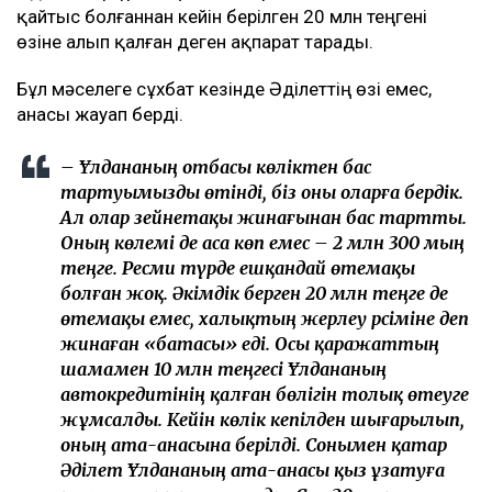
қайтыс болғаннан кейін берілген 20 млн теңгені
өзіне алып қалған деген ақпарат тарады.
Бұл мәселеге сұхбат кезінде Әділеттің өзі емес,
анасы жауап берді.
– Ұлдананың отбасы көліктен бас
тартуымызды өтінді, біз оны оларға бердік.
Ал олар зейнетақы жинағынан бас тартты.
Оның көлемі де аса көп емес – 2 млн 300 мың
теңге. Ресми түрде ешқандай өтемақы
болған жоқ. Әкімдік берген 20 млн теңге де
өтемақы емес, халықтың жерлеу рәсіміне деп
жинаған «батасы» еді. Осы қаражаттың
шамамен 10 млн теңгесі Ұлдананың
автокредитінің қалған бөлігін толық өтеуге
жұмсалды. Кейін көлік кепілден шығарылып,
оның ата-анасына берілді. Сонымен қатар
Әділет Ұлдананың ата-анасы қыз ұзатуға