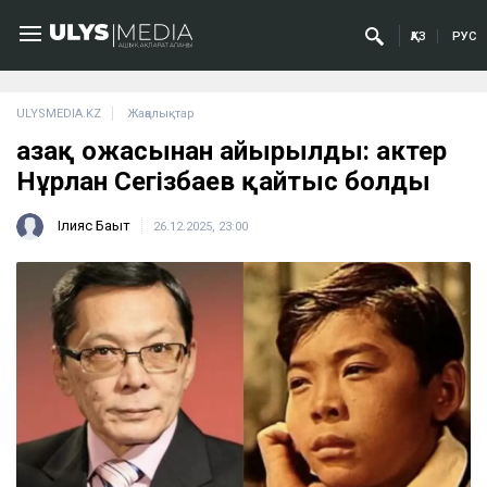
ҚАЗ
РУС
ULYSMEDIA.KZ
Жаңалықтар
Қазақ Қожасынан айырылды: актер
Нұрлан Сегізбаев қайтыс болды
Ілияс Бақыт
26.12.2025, 23:00