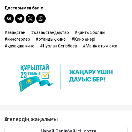
Достарыңмен бөліс
Қазақстан
қазақстандықтар
қайтыс болды
киногерлер
отандық кино
Кино өнері
қазақша кино
Нұрлан Сегізбаев
Менің атым Қожа