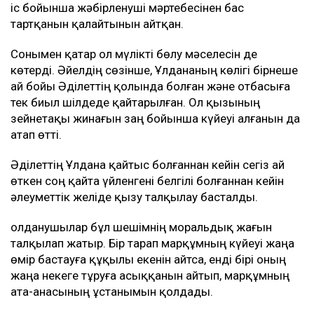
іс бойынша жәбірленуші мәртебесінен бас
тартқанын қалайтынын айтқан.
Сонымен қатар ол мүлікті бөлу мәселесін де
көтерді. Әйелдің сөзінше, Ұлдананың көлігі бірнеше
ай бойы Әділеттің қолында болған және отбасыға
тек биыл шілдеде қайтарылған. Ол қызының
зейнетақы жинағын заң бойынша күйеуі алғанын да
атап өтті.
Әділеттің Ұлдана қайтыс болғаннан кейін сегіз ай
өткен соң қайта үйленгені белгілі болғаннан кейін
әлеуметтік желіде қызу талқылау басталды.
Қолданушылар бұл шешімнің моральдық жағын
талқылап жатыр. Бір тарап марқұмның күйеуі жаңа
өмір бастауға құқылы екенін айтса, енді бірі оның
жаңа некеге тұруға асыққанын айтып, марқұмның
ата-анасының ұстанымын қолдады.