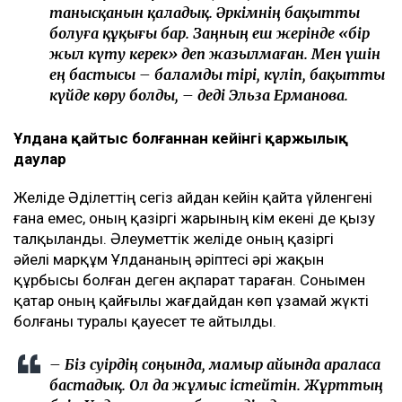
танысқанын қаладық. Әркімнің бақытты
болуға құқығы бар. Заңның еш жерінде «бір
жыл күту керек» деп жазылмаған. Мен үшін
ең бастысы – баламды тірі, күліп, бақытты
күйде көру болды, – деді Эльза Ерманова.
Ұлдана қайтыс болғаннан кейінгі қаржылық
даулар
Желіде Әділеттің сегіз айдан кейін қайта үйленгені
ғана емес, оның қазіргі жарының кім екені де қызу
талқыланды. Әлеуметтік желіде оның қазіргі
әйелі марқұм Ұлдананың әріптесі әрі жақын
құрбысы болған деген ақпарат тараған. Сонымен
қатар оның қайғылы жағдайдан көп ұзамай жүкті
болғаны туралы қауесет те айтылды.
– Біз сәуірдің соңында, мамыр айында араласа
бастадық. Ол да жұмыс істейтін. Жұрттың