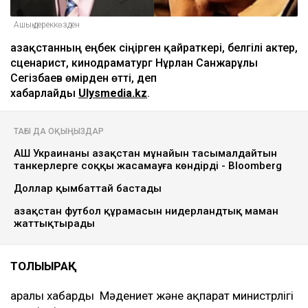
Ашық дереккөзден
Қазақстанның еңбек сіңірген қайраткері, белгілі актер,
сценарист, кинодраматург Нұрлан Санжарұлы
Сегізбаев өмірден өтті, деп
хабарлайды
Ulysmedia.kz
.
ТАҒЫ ДА ОҚЫҢЫЗДАР
АҚШ Украинаны Қазақстан мұнайын тасымалдайтын
танкерлерге соққы жасамауға көндірді - Bloomberg
Доллар қымбаттай бастады
Қазақстан футбол құрамасын нидерландтық маман
жаттықтырады
ТОЛЫҒЫРАҚ
Қаралы хабарды Мәдениет және ақпарат министрлігі