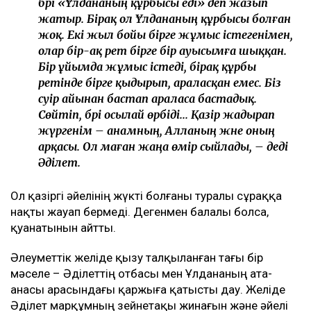
бәрі «Ұлдананың құрбысы еді» деп жазып
жатыр. Бірақ ол Ұлдананың құрбысы болған
жоқ. Екі жыл бойы бірге жұмыс істегенімен,
олар бір-ақ рет бірге бір ауысымға шыққан.
Бір ұйымда жұмыс істеді, бірақ құрбы
ретінде бірге қыдырып, араласқан емес. Біз
сәуір айынан бастап араласа бастадық.
Сөйтіп, бәрі осылай өрбіді... Қазір жадырап
жүргенім – анамның, Алланың және оның
арқасы. Ол маған жаңа өмір сыйлады, – деді
Әділет.
Ол қазіргі әйелінің жүкті болғаны туралы сұраққа
нақты жауап бермеді. Дегенмен балалы болса,
қуанатынын айтты.
Әлеуметтік желіде қызу талқыланған тағы бір
мәселе – Әділеттің отбасы мен Ұлдананың ата-
анасы арасындағы қаржыға қатысты дау. Желіде
Әділет марқұмның зейнетақы жинағын және әйелі