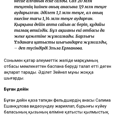
несие алғанын еске салды. Сол 20 млн
теңгенің ішінен оның анасына 3,9 млн теңге
аударылған. Әділет 1,1 млн теңге, ал оның
әпкесіне тағы 1,34 млн теңге аударған.
Қырқына дейін апта сайын ас беріп, құдайы
тамақ өткіздік. Бұл ақшаны екі отбасы да
жеке қажетіне жұмсамады. Барлығы
Ұлданаға қатысты шығындарға жұмсалды,
– деп түсіндірді Эльза Ерманова.
Сонымен қатар әлеуметтік желіде марқұмның
отбасы мемлекеттен баспана беруді талап етті деген
ақпарат тарады. Әділет Зейнел мұны жоққа
шығарды.
Бұған дейін
Бұған дейін қаза тапқан фельдшердің анасы Сәлима
Ешанқұлова видеоүндеу жариялап, бұрынғы күйеу
баласының қызының өліміне қатысты қылмыстық