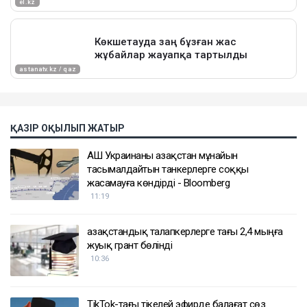
ҚАЗІР ОҚЫЛЫП ЖАТЫР
АҚШ Украинаны Қазақстан мұнайын
тасымалдайтын танкерлерге соққы
жасамауға көндірді - Bloomberg
11:19
Қазақстандық талапкерлерге тағы 2,4 мыңға
жуық грант бөлінді
10:36
TikTok-тағы тікелей эфирде балағат сөз