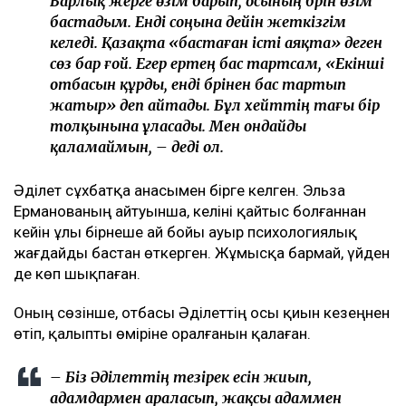
Барлық жерге өзім барып, осының бәрін өзім
бастадым. Енді соңына дейін жеткізгім
келеді. Қазақта «бастаған істі аяқта» деген
сөз бар ғой. Егер ертең бас тартсам, «Екінші
отбасын құрды, енді бәрінен бас тартып
жатыр» деп айтады. Бұл хейттің тағы бір
толқынына ұласады. Мен ондайды
қаламаймын, – деді ол.
Әділет сұхбатқа анасымен бірге келген. Эльза
Ерманованың айтуынша, келіні қайтыс болғаннан
кейін ұлы бірнеше ай бойы ауыр психологиялық
жағдайды бастан өткерген. Жұмысқа бармай, үйден
де көп шықпаған.
Оның сөзінше, отбасы Әділеттің осы қиын кезеңнен
өтіп, қалыпты өміріне оралғанын қалаған.
– Біз Әділеттің тезірек есін жиып,
адамдармен араласып, жақсы адаммен