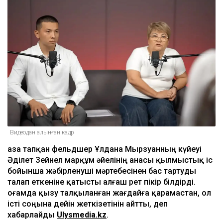
Видеодан алынған кадр
Қаза тапқан фельдшер Ұлдана Мырзуанның күйеуі
Әділет Зейнел марқұм әйелінің анасы қылмыстық іс
бойынша жәбірленуші мәртебесінен бас тартуды
талап еткеніне қатысты алғаш рет пікір білдірді.
Қоғамда қызу талқыланған жағдайға қарамастан, ол
істі соңына дейін жеткізетінін айтты, деп
хабарлайды
Ulysmedia.kz
.