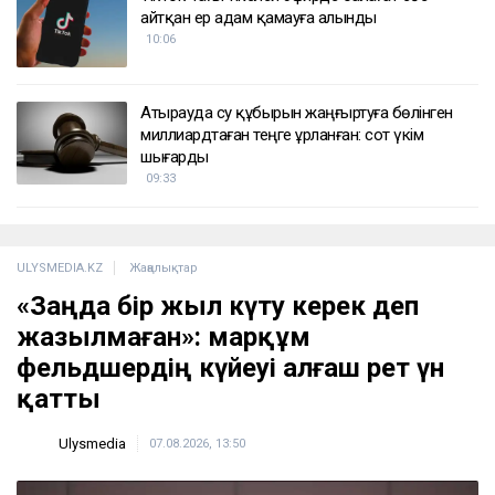
айтқан ер адам қамауға алынды
10:06
Атырауда су құбырын жаңғыртуға бөлінген
миллиардтаған теңге ұрланған: сот үкім
шығарды
09:33
ULYSMEDIA.KZ
Жаңалықтар
«Заңда бір жыл күту керек деп
жазылмаған»: марқұм
фельдшердің күйеуі алғаш рет үн
қатты
Ulysmedia
07.08.2026, 13:50