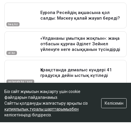
Біз сайт жұмысын жақсарту үшін cookie
файлдарын пайдаланамыз.
Келісемін
Сайтты қолдануды жалғастыру арқылы сіз
құпиялылық туралы шарттарымызбен
келісетініңізді білдіресіз.