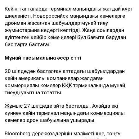
Кейінгі апталарда терминал маңындағы жағдай күрт
шиеленісті. Новороссийск маңындағы кемелерге
дронмен жасалған шабуылдар мұнай тиеу
жұмыстарына кедергі келтірді. Жаңа соққылардан
қауіптенген кейбір кеме иелері бұл бағытқа барудан
бас тарта бастаған.
Мұнай тасымалына әсер етті
20 шілдеден басталған аптадағы шабуылдардан
кейін америкалық компаниялар жалдаған
коммерциялық кемелер КҚК терминалында мұнай
тиеуді уақытша тоқтатты.
Жұмыс 27 шілдеде қайта басталды. Алайда екі
күннен кейін терминал маңындағы коммерциялық
кемелер дрон шабуылына ұшырады.
Bloomberg дереккөздерінің мәліметінше, соңғы