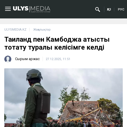
ҚАЗ
РУС
ULYSMEDIA.KZ
Жаңалықтар
Таиланд пен Камбоджа атысты
тоқтату туралы келісімге келді
Сырым Қаржас
27.12.2025, 11:51