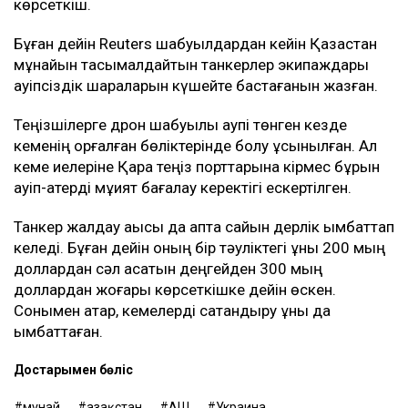
көрсеткіш.
Бұған дейін Reuters шабуылдардан кейін Қазақстан
мұнайын тасымалдайтын танкерлер экипаждары
қауіпсіздік шараларын күшейте бастағанын жазған.
Теңізшілерге дрон шабуылы қаупі төнген кезде
кеменің қорғалған бөліктерінде болу ұсынылған. Ал
кеме иелеріне Қара теңіз порттарына кірмес бұрын
қауіп-қатерді мұқият бағалау керектігі ескертілген.
Танкер жалдау ақысы да апта сайын дерлік қымбаттап
келеді. Бұған дейін оның бір тәуліктегі құны 200 мың
доллардан сәл асатын деңгейден 300 мың
доллардан жоғары көрсеткішке дейін өскен.
Сонымен қатар, кемелерді сақтандыру құны да
қымбаттаған.
Достарыңмен бөліс
мұнай
Қазақстан
АҚШ
Украина