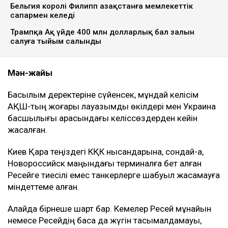
Бельгия королі Филипп Қазақстанға мемлекеттік
сапармен келеді
Трампқа Ақ үйде 400 млн долларлық бал залын
салуға тыйым салынды
Мән-жайы
Басылым деректеріне сүйенсек, мұндай келісім
АҚШ-тың жоғары лауазымды өкілдері мен Украина
басшылығы арасындағы келіссөздерден кейін
жасалған.
Киев Қара теңіздегі КҚК нысандарына, сондай-ақ,
Новороссийск маңындағы терминалға бет алған
Ресейге тиесілі емес танкерлерге шабуыл жасамауға
міндеттеме алған.
Алайда бірнеше шарт бар. Кемелер Ресей мұнайын
немесе Ресейдің басқа да жүгін тасымалдамауы,