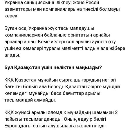
Украина санкциясына ілікпеуі және Ресей
азаматтары мен компанияларына тиесілі болмауы
керек.
Бұған қоса, Украина жүк тасымалдаушы
компаниялармен байланыс орнататын арнайы
арналар ашқан. Кеме иелері сол арқылы қауіпсіз өту
үшін өз кемелері туралы мәліметті алдын ала жібере
алады.
Бұл Қазақстан үшін неліктен маңызды?
КҚК Қазақстан мұнайын сыртқа шығарудың негізгі
бағыты болып қала береді. Қазақстан әзірге мұндай
көлемдегі мұнайды басқа бағыттар арқылы
тасымалдай алмайды.
КҚК жүйесі арқылы әлемдік мұнайдың шамамен 2
пайызы тасымалданады. Оның едәуір бөлігі
Еуропадағы сатып алушыларға жөнелтіледі.