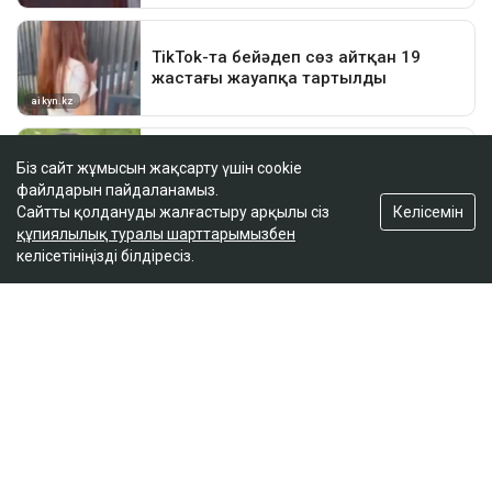
Біз сайт жұмысын жақсарту үшін cookie
файлдарын пайдаланамыз.
Келісемін
Сайтты қолдануды жалғастыру арқылы сіз
құпиялылық туралы шарттарымызбен
келісетініңізді білдіресіз.