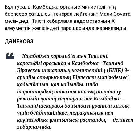
Бұл туралы Камбоджа қорғаныс министрлігінің
баспасөз хатшысы, генерал-лейтенант Мали Сочита
мәлімдеді. Тиісті хабарлама ведомствоның X
әлеуметтік желісіндегі парақшасында жарияланды.
ДӘЙЕКСӨЗ
– Камбоджа корольдігі мен Таиланд
корольдігі арасындағы Камбоджа–Таиланд
Бірлескен шекаралық комитетінің (БШК) 3-
арнайы отырысының Бірлескен мәлімдемесі
қабылданып, қол қойылды. Онда
тараптардың атысты толық тоқтату
режимін қатаң сақтауға және Камбоджа–
Таиланд шекарасы бойында тұратын халық
үшін бейбітшілікке, тұрақтылық пен
қауіпсіздікке ұмтылысы расталды, – делінген
хабарламада.