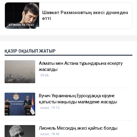
ҚАЗІР ОҚЫЛЫП ЖАТЫР
Алматы мен Астана тұрғындарына ескерту
жасалды
09:06
Вучич Украинаның Еуроодаққа кіруіне
қатысты маңызды мәлімдеме жасады
кеше, 19:15
Лионель Мессидің әкесі қайтыс болды
кеше, 18:45