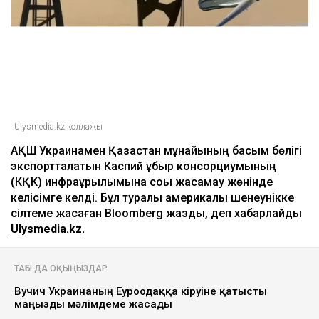
Ulysmedia.kz коллажы
АҚШ Украинамен Қазақстан мұнайының басым бөлігі
экспортталатын Каспий құбыр консорциумының
(КҚК) инфрақұрылымына соққы жасамау жөнінде
келісімге келді. Бұл туралы америкалық шенеунікке
сілтеме жасаған Bloomberg жазды, деп хабарлайды
Ulysmedia.kz.
ТАҒЫ ДА ОҚЫҢЫЗДАР
Вучич Украинаның Еуроодаққа кіруіне қатысты
маңызды мәлімдеме жасады