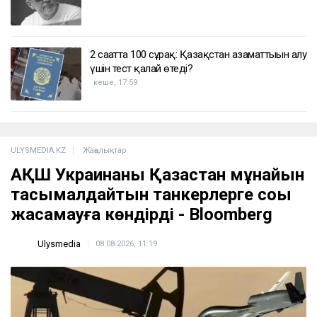
2 сағатта 100 сұрақ: Қазақстан азаматтығын алу
үшін тест қалай өтеді?
кеше, 17:59
ULYSMEDIA.KZ
Жаңалықтар
АҚШ Украинаны Қазақстан мұнайын
тасымалдайтын танкерлерге соққы
жасамауға көндірді - Bloomberg
Ulysmedia
08.08.2026, 11:19