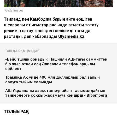
Getty Images
Таиланд пен Камбоджа бұрын қайта өршіген
шекаралық қақтығыстар аясында атысты тоқтату
режимін сақтау жөніндегі келісімді тағы да
растады, деп хабарлайды
Ulysmedia.kz
.
ТАҒЫ ДА ОҚЫҢЫЗДАР
«Бейбітшілік орнады»: Пашинян АҚШ-тағы саммиттен
бір жыл өткен соң Әлиевпен телефон арқылы
сөйлесті
Трампқа Ақ үйде 400 млн долларлық бал залын
салуға тыйым салынды
АҚШ Украинаны Қазақстан мұнайын тасымалдайтын
танкерлерге соққы жасамауға көндірді - Bloomberg
ТОЛЫҒЫРАҚ