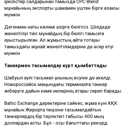
іркілістер салдарынан тамызда CPC Blend
мұнайының экспорты шамамен үштен бірге азаюы
мүмкін.
Дегенмен нақты көлемі әзірге белгісіз. Шілдеде
жөнелтілуі тиіс мұнайдың бір бөлігі тамызға
ауыстырылған. Ал жұмыстың қайта тоқтауы
тамыздағы мұнай жөнелтілімдеріне де әсер етуі
мүмкін.
Танкермен тасымалдау күрт қымбаттады
Шабуыл қаупі тасымал құнының өсуіне де әкелді.
Новороссийск маңындағы терминалға танкер
жіберуге дайын кеме иелерінің қатары сиреп барады.
Baltic Exchange деректеріне сәйкес, жұма күні КҚК
мұнайын Жерорта теңізіне тасымалдайтын
танкерлердің бір тәуліктегі табысы 400 мың
доллардан асты. Бұл - осы бағыттағы рекорд