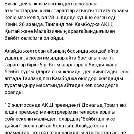
Бұған дейін, жаз мезгіліндегі шекаралық
қақтығыстардан кейін, тараптар атысты тоқтату туралы
келісімге келіп, ол 28 шілдеде күшіне енген еді.
Кейін, 26 қазанда, Таиланд пен Камбоджа АҚШ,
Қытай және Малайзияның араағайындығымен
бейбіт келісімге қол қойды.
Алайда желтоқсан айының басында жағдай қайта
ушығып, әскери қимылдар қайта басталып кетті.
Тараптар бірін-бірі бітім шарттарын бұзды және
бейбіт тұрғындарға соққы жасады деп айыптады. Осы
аптада Таиланд пен Камбоджа өкілдері жағдайды
тұрақтандыру мақсатында қайтадан келіссөздерге
оралды.
12 желтоқсанда АҚШ президенті Дональд Трамп екі
елдің премьер-министрлерімен телефон арқылы
сөйлескенін мәлімдеп, олардың "бейбітшілікке
дайын" екенін айтқан болатын. Алайда соған
қарамастан, сол сәтте шекарадағы қақтығыстар әлі де