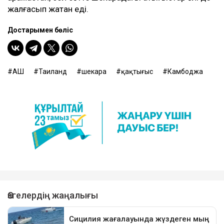
жалғасып жатқан еді.
Достарыңмен бөліс
АҚШ
Таиланд
шекара
қақтығыс
Камбоджа