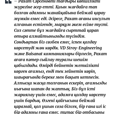
– Рахат Сәрсеновтің тағдыры көпшіліктің
жүрегіне әсер етті. Қиын жағдайға тап
болған адамның жанайқайына бейжай қарау
мүмкін емес еді. Әсіресе, Рахат ағаның инсульт
алғанын естігенде, марқұм әкем есіме түсті.
Сол сәтте бұл жағдайға сырттай қарап
отыра алмайтынымды түсіндім.
Сондықтан біз сөзбен емес, іспен қолдау
көрсетуді жөн көрдік. VD Stroy-Engineering
және Baisanat компаниялары бірлесіп, Рахат
ағаға пәтер сыйлау туралы шешім
қабылдады. Өмірдің бейнетін жеткілікті
көрген ағамыз, енді тек зейнетін көріп,
шаңырағында береке мен бақыт кетпесін.
Алпысқа жасқа толғанын ескеріп, ағамыздың
иығына шапан да жаптық. Біз бұл істі
жариялау үшін емес, адамға қолдау көрсету
үшін бардық. Өзгенің қайғысына бейжай
қарамай, қол ұшын соза білсек, бір ғана игі іс
бір адамның ғана емес, тұтас бір отбасының