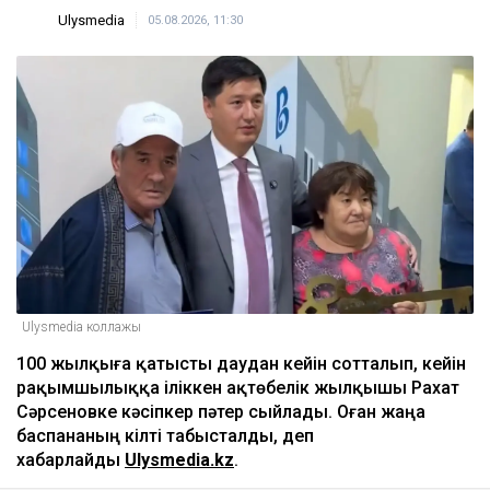
Ulysmedia
05.08.2026, 11:30
Ulysmedia коллажы
100 жылқыға қатысты даудан кейін сотталып, кейін
рақымшылыққа іліккен ақтөбелік жылқышы Рахат
Сәрсеновке кәсіпкер пәтер сыйлады. Оған жаңа
баспананың кілті табысталды, деп
хабарлайды
Ulysmedia.kz
.