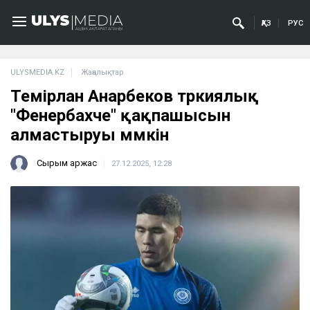
ҚАЗ
РУС
ULYSMEDIA.KZ
Жаңалықтар
Темірлан Анарбеков түркиялық
"Фенербахче" қақпашысын
алмастыруы мүмкін
Сырым Қаржас
27.12.2025, 12:28