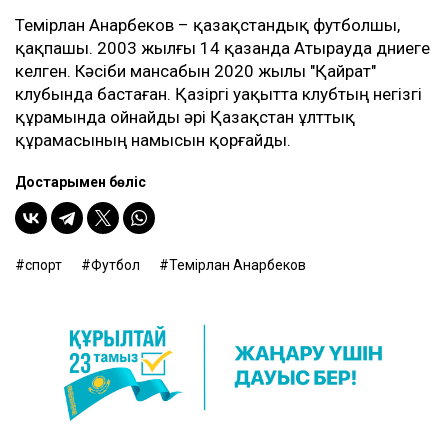
Темірлан Анарбеков – қазақстандық футболшы,
қақпашы. 2003 жылғы 14 қазанда Атырауда дүниеге
келген. Кәсіби мансабын 2020 жылы "Қайрат"
клубында бастаған. Қазіргі уақытта клубтың негізгі
құрамында ойнайды әрі Қазақстан ұлттық
құрамасының намысын қорғайды.
Достарыңмен бөліс
спорт
Футбол
Темірлан Анарбеков