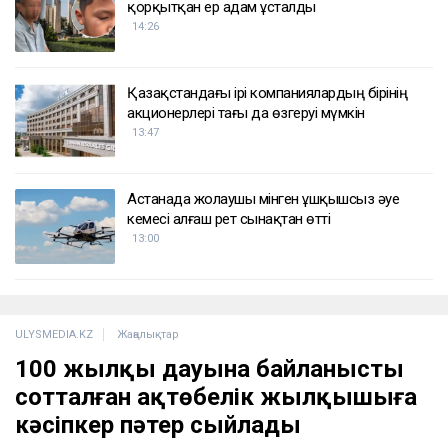
қорқытқан ер адам ұсталды
14:26
Қазақстандағы ірі компаниялардың бірінің
акционерлері тағы да өзгеруі мүмкін
13:47
Астанада жолаушы мінген ұшқышсыз әуе
кемесі алғаш рет сынақтан өтті
13:00
ULYSMEDIA.KZ
Жаңалықтар
100 жылқы дауына байланысты
сотталған ақтөбелік жылқышыға
кәсіпкер пәтер сыйлады