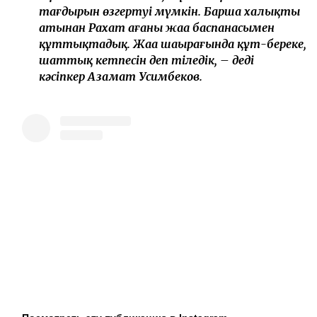
тағдырын өзгертуі мүмкін. Барша халықтың
атынан Рахат ағаны жаңа баспанасымен
құттықтадық. Жаңа шаңырағында құт-береке,
шаттық кетпесін деп тіледік, – деді
кәсіпкер Азамат Усимбеков.