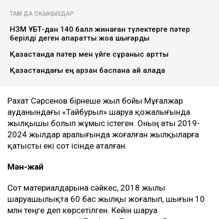
ТАҒЫ ДА ОҚЫҢЫЗДАР
НЗМ ҰБТ-дан 140 балл жинаған түлектерге пәтер
берілді деген ақпаратты жоққа шығарды
Қазақстанда пәтер мен үйге сұраныс артты
Қазақстандағы ең арзан баспана қай қалада
Рахат Сәрсенов бірнеше жыл бойы Мұғалжар
ауданындағы «Тайбурыл» шаруа қожалығында
жылқышы болып жұмыс істеген. Оның аты 2019-
2024 жылдар аралығында жоғалған жылқыларға
қатысты екі сот ісінде аталған.
Мән-жай
Сот материалдарына сәйкес, 2018 жылы
шаруашылықта 60 бас жылқы жоғалып, шығын 10
млн теңге деп көрсетілген. Кейін шаруа