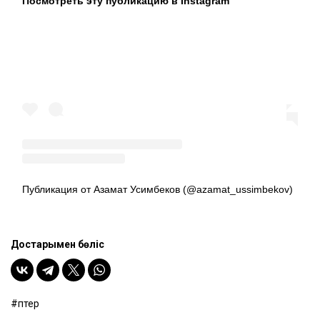
Посмотреть эту публикацию в Instagram
Публикация от Азамат Усимбеков (@azamat_ussimbekov)
Достарыңмен бөліс
пәтер