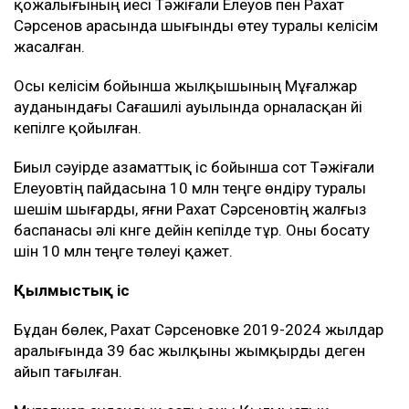
қожалығының иесі Тәжіғали Елеуов пен Рахат
Сәрсенов арасында шығынды өтеу туралы келісім
жасалған.
Осы келісім бойынша жылқышының Мұғалжар
ауданындағы Сағашилі ауылында орналасқан үйі
кепілге қойылған.
Биыл сәуірде азаматтық іс бойынша сот Тәжіғали
Елеуовтің пайдасына 10 млн теңге өндіру туралы
шешім шығарды, яғни Рахат Сәрсеновтің жалғыз
баспанасы әлі күнге дейін кепілде тұр. Оны босату
үшін 10 млн теңге төлеуі қажет.
Қылмыстық іс
Бұдан бөлек, Рахат Сәрсеновке 2019-2024 жылдар
аралығында 39 бас жылқыны жымқырды деген
айып тағылған.