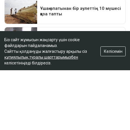
Біз сайт жұмысын жақсарту үшін cookie
файлдарын пайдаланамыз.
Келісемін
Сайтты қолдануды жалғастыру арқылы сіз
құпиялылық туралы шарттарымызбен
келісетініңізді білдіресіз.