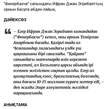
"Фенербахче" сапындағы Ифран Джан Эгрибаяттың
орнын басуға әбден лайық.
ДӘЙЕКСӨЗ
– Егер Ифран Джан Эгрибаят командадан
("Фенербахче") кетсе, оның орнын Темірлан
Анарбеков басады. Қазіргі таңда ол
Чемпиондар лигасындағы үздік үш
қақпашының бірі саналады. "Қайрат"
сапындағы матчтарда өзін керемет
көрсетті, ал Бельгияға қарсы ойында ірі
есеппен жеңілістен сақтап қалды. Егер ол
қазақстандық емес, бразилиялық болғанда,
оның бағасы 10-15 миллион еуроға жетер еді, –
деп жазды Эмре әлеуметтік желідегі
парақшасында.
АНЫҚТАМА