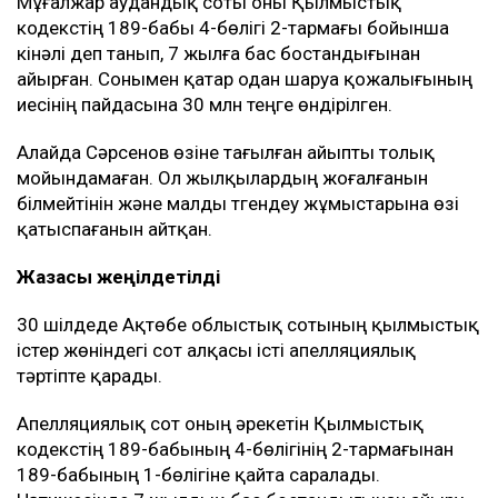
Мұғалжар аудандық соты оны Қылмыстық
кодекстің 189-бабы 4-бөлігі 2-тармағы бойынша
кінәлі деп танып, 7 жылға бас бостандығынан
айырған. Сонымен қатар одан шаруа қожалығының
иесінің пайдасына 30 млн теңге өндірілген.
Алайда Сәрсенов өзіне тағылған айыпты толық
мойындамаған. Ол жылқылардың жоғалғанын
білмейтінін және малды түгендеу жұмыстарына өзі
қатыспағанын айтқан.
Жазасы жеңілдетілді
30 шілдеде Ақтөбе облыстық сотының қылмыстық
істер жөніндегі сот алқасы істі апелляциялық
тәртіпте қарады.
Апелляциялық сот оның әрекетін Қылмыстық
кодекстің 189-бабының 4-бөлігінің 2-тармағынан
189-бабының 1-бөлігіне қайта саралады.