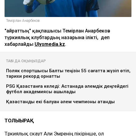
Темірлан Анарбеков
"Қайраттың" қақпашысы Темірлан Анарбеков
түркиялық клубтардың назарына ілікті, деп
хабарлайды
Ulysmedia.kz
.
ТАҒЫ ДА ОҚЫҢЫЗДАР
Поляк спортшысы Балтық теңізін 55 сағатта жүзіп өтіп,
тарихи рекорд орнатты
PSG Қазақстанға келеді: Астанада әлемдік деңгейдегі
футбол академиясы ашылады
Қазақстандық екі балуан әлем чемпионы атанды
ТОЛЫҒЫРАҚ
Түркиялық скаут Али Эмренің пікірінше, ол