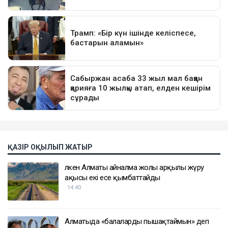
ҚАЗІР ОҚЫЛЫП ЖАТЫР
Үлкен Алматы айналма жолы арқылы жүру
ақысы екі есе қымбаттайды
14:40
Алматыда «балаларды пышақтаймын» деп