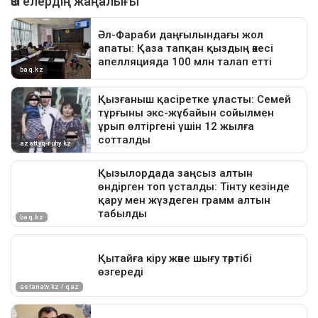
Қуандық Бишімбаев
Назым Қахарман