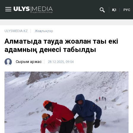
ҚАЗ
РУС
ULYSMEDIA.KZ
Жаңалықтар
Алматыда тауда жоғалған тағы екі
адамның денесі табылды
Сырым Қаржас
28.12.2025, 09:04