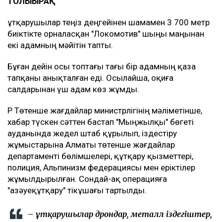
ТОЛЫҒЫРАҚ
Құтқарушылар теңіз деңгейінен шамамен 3 700 метр
биіктікте орналасқан "Локомотив" шыңы маңынан
екі адамның мәйітін тапты.
Бұған дейін осы топтағы тағы бір адамның қаза
тапқаны анықталған еді. Осылайша, оқиға
салдарынан үш адам көз жұмды.
ҚР Төтенше жағдайлар министрлігінің мәліметінше,
хабар түскен сәттен бастап "Мыңжылқы" бөгеті
ауданында жедел штаб құрылып, іздестіру
жұмыстарына Алматы төтенше жағдайлар
департаменті бөлімшелері, құтқару қызметтері,
полиция, Альпинизм федерациясы мен еріктілер
жұмылдырылған. Сондай-ақ операцияға
"Қазәуеқұтқару" тікұшағы тартылды.
– Құтқарушылар дрондар, металл іздегіштер,