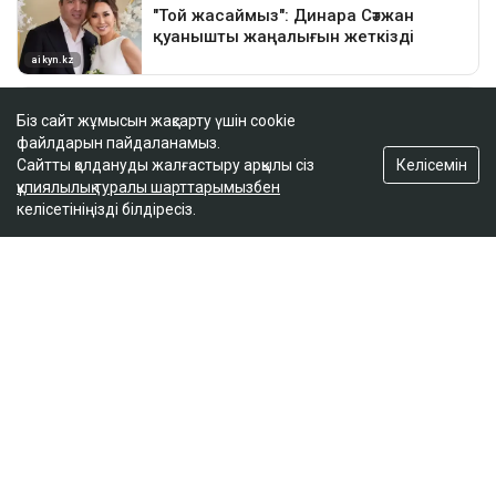
Біз сайт жұмысын жақсарту үшін cookie
файлдарын пайдаланамыз.
Келісемін
Сайтты қолдануды жалғастыру арқылы сіз
құпиялылық туралы шарттарымызбен
келісетініңізді білдіресіз.