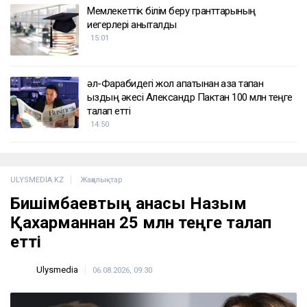
ҚАЗІР ОҚЫЛЫП ЖАТЫР
Тоқтар Төлешов 21 жылдық жазасын қысқартуға
тырысып жатыр
16:00
«Жедел жәрдем мен өрт сөндірушілер кіре
алмайды»: Астана тұрғындары құрылысқа
наразы
15:49
Мемлекеттік білім беру гранттарының
иегерлері анықталды
15:01
әл-Фарабидегі жол апатынан қаза тапқан
қыздың әкесі Александр Пактан 100 млн теңге
талап етті
14:50