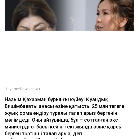
ULYSMEDIA.KZ
Жаңалықтар
Бишімбаевтың анасы Назым
Қахарманнан 25 млн теңге талап
етті
Ulysmedia
06.08.2026, 09:30