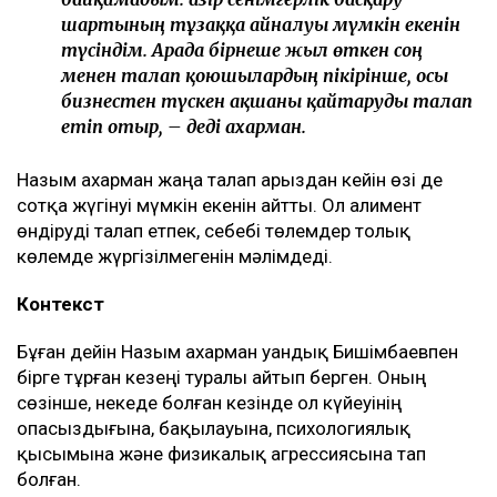
Қахарманның сөзінше, фитнес-клуб орналасқан
ғимарат Қуандық Бишімбаевтың анасы Альмира
Нұрлыбекованың атына рәсімделген. Ал Қахарман
бизнесті сенімгерлік басқару шарты негізінде
жүргізген.
Енді осы келісім оның үстінен қаржылық талап
қоюға негіз болып отыр.
– Ол кезде өзімді керемет отбасына келдім
деп ойладым және ешқандай қауіп-қатерді
байқамадым. Қазір сенімгерлік басқару
шартының тұзаққа айналуы мүмкін екенін
түсіндім. Арада бірнеше жыл өткен соң
менен талап қоюшылардың пікірінше, осы
бизнестен түскен ақшаны қайтаруды талап
етіп отыр, – деді Қахарман.
Назым Қахарман жаңа талап арыздан кейін өзі де
сотқа жүгінуі мүмкін екенін айтты. Ол алимент