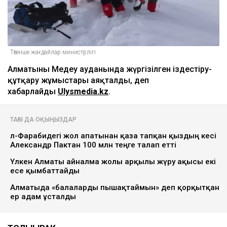
Төтенше жағдайлар министрлігі
Алматының Медеу ауданында жүргізілген іздестіру-
құтқару жұмыстары аяқталды, деп
хабарлайды
Ulysmedia.kz
.
ТАҒЫ ДА ОҚЫҢЫЗДАР
әл-Фарабидегі жол апатынан қаза тапқан қыздың әкесі
Александр Пактан 100 млн теңге талап етті
Үлкен Алматы айналма жолы арқылы жүру ақысы екі
есе қымбаттайды
Алматыда «балаларды пышақтаймын» деп қорқытқан
ер адам ұсталды