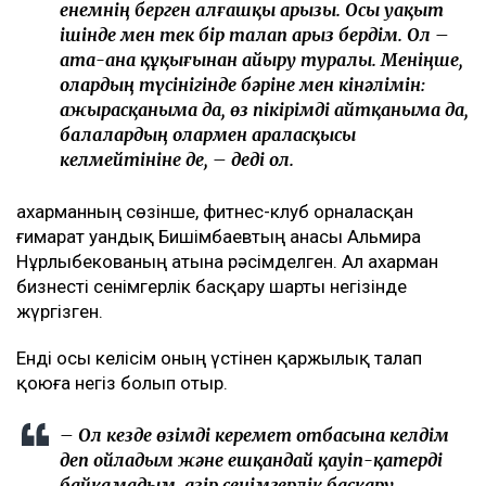
Бишімбаев ісі арқылы танылған Айжан Аймағанова
прокуратурадағы қызметінен кетті
Арада бірнеше жыл өткен соң талап қойылды
Назым Қахарманның айтуынша, талап оның екінші
баласын дүниеге әкелгеннен кейін басқарған
фитнес-клубқа қатысты.
– Бұл – кейінгі екі жылдағы маған қатысты
төртінші талап арыз, бірақ бұрынғы
енемнің берген алғашқы арызы. Осы уақыт
ішінде мен тек бір талап арыз бердім. Ол –
ата-ана құқығынан айыру туралы. Меніңше,
олардың түсінігінде бәріне мен кінәлімін:
ажырасқаныма да, өз пікірімді айтқаныма да,
балалардың олармен араласқысы
келмейтініне де, – деді ол.