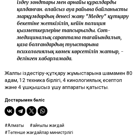
іздеу зондтары мен арнайы құралдарды
қолданған. Қолайсыз ауа райына байланысты
марқұмдардың денеcі жаяу "Медеу" құтқару
бекетіне жеткізіліп, кейін полиция
қызметкерлеріне тапсырылды. Сот-
медициналық сараптама тағайындалып,
қаза болғандардың туыстарына
психологиялық көмек көрсетіліп жатыр, -
делінген хабарламада.
Жалпы іздестіру-құтқару жұмыстарына шамамен 80
адам, 12 техника бірлігі, 4 кинологиялық есептоп
және 4 ұшқышсыз ұшу аппараты қатысты.
Достарыңмен бөліс
Алматы
қайғылы жағдай
Төтенше жағдайлар министрлігі