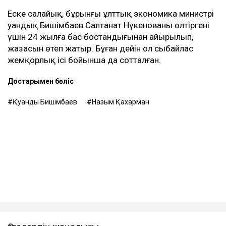
өндіруді талап етпек, себебі төлемдер толық
көлемде жүргізілмегенін мәлімдеді.
Контекст
Бұған дейін Назым Қахарман Қуандық Бишімбаевпен
бірге тұрған кезеңі туралы айтып берген. Оның
сөзінше, некеде болған кезінде ол күйеуінің
опасыздығына, бақылауына, психологиялық
қысымына және физикалық агрессиясына тап
болған.
Еске салайық, бұрынғы ұлттық экономика министрі
Қуандық Бишімбаев Салтанат Нүкенованы өлтіргені
үшін 24 жылға бас бостандығынан айырылып,
жазасын өтеп жатыр. Бұған дейін ол сыбайлас
жемқорлық ісі бойынша да сотталған.
Достарыңмен бөліс