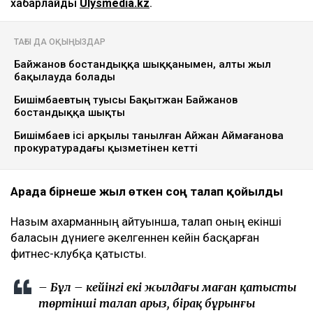
Ulysmedia коллажы
Назым Қахарман бұрынғы күйеуі Қуандық
Бишімбаевтың анасы өзіне қатысты 25 млн теңгеге
жуық сома өндіру туралы талап арыз бергенін
мәлімдеді. Оның айтуынша, бұл – сотталған экс-
министрдің отбасы кейінгі екі жылда өзіне қарсы
берген төртінші талап арыз, деп
хабарлайды
Ulysmedia.kz
.
ТАҒЫ ДА ОҚЫҢЫЗДАР
Байжанов бостандыққа шыққанымен, алты жыл
бақылауда болады
Бишімбаевтың туысы Бақытжан Байжанов
бостандыққа шықты