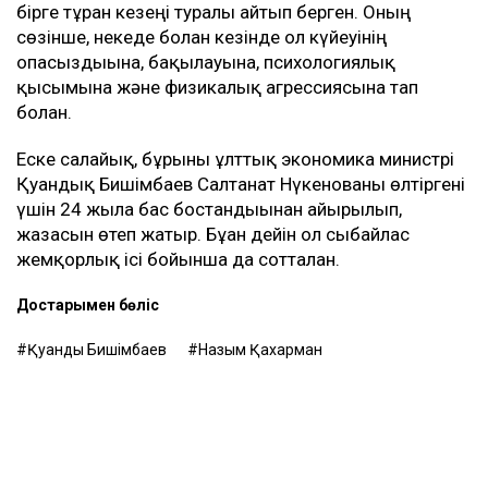
– Ол кезде өзімді керемет отбасына келдім
деп ойладым және ешқандай қауіп-қатерді
байқамадым. Қазір сенімгерлік басқару
шартының тұзаққа айналуы мүмкін екенін
түсіндім. Арада бірнеше жыл өткен соң
менен талап қоюшылардың пікірінше, осы
бизнестен түскен ақшаны қайтаруды талап
етіп отыр, – деді Қахарман.
Назым Қахарман жаңа талап арыздан кейін өзі де
сотқа жүгінуі мүмкін екенін айтты. Ол алимент
өндіруді талап етпек, себебі төлемдер толық
көлемде жүргізілмегенін мәлімдеді.
Контекст
Бұған дейін Назым Қахарман Қуандық Бишімбаевпен
бірге тұрған кезеңі туралы айтып берген. Оның
сөзінше, некеде болған кезінде ол күйеуінің