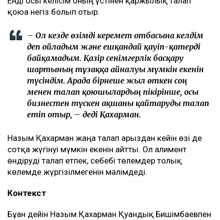
– Бұл – кейінгі екі жылдағы маған қатысты
төртінші талап арыз, бірақ бұрынғы енемнің
берген алғашқы арызы. Осы уақыт ішінде мен
тек бір талап арыз бердім. Ол – ата-ана
құқығынан айыру туралы. Меніңше, олардың
түсінігінде бәріне мен кінәлімін:
ажырасқаныма да, өз пікірімді айтқаныма да,
балалардың олармен араласқысы
келмейтініне де, – деді ол.
Қахарманның сөзінше, фитнес-клуб орналасқан
ғимарат Қуандық Бишімбаевтың анасы Альмира
Нұрлыбекованың атына рәсімделген. Ал Қахарман
бизнесті сенімгерлік басқару шарты негізінде
жүргізген.
Енді осы келісім оның үстінен қаржылық талап
қоюға негіз болып отыр.