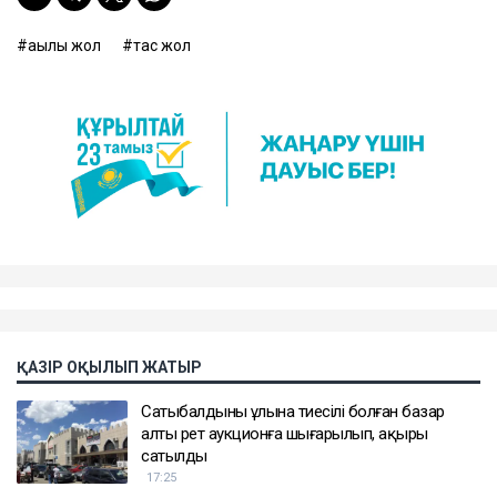
ақылы жол
тас жол