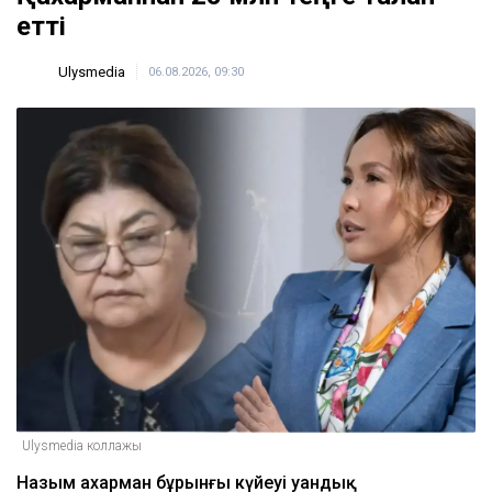
Қазақстанда жаппай таратылған
17:05
Маңғыстау облысында 1,3 млрд теңгелік зауыт
жобасына шенеуніктер кедергі келтірген
16:47
Тоқтар Төлешов 21 жылдық жазасын
қысқартуға тырысып жатыр
16:00
ULYSMEDIA.KZ
Жаңалықтар
Бишімбаевтың анасы Назым
Қахарманнан 25 млн теңге талап
етті