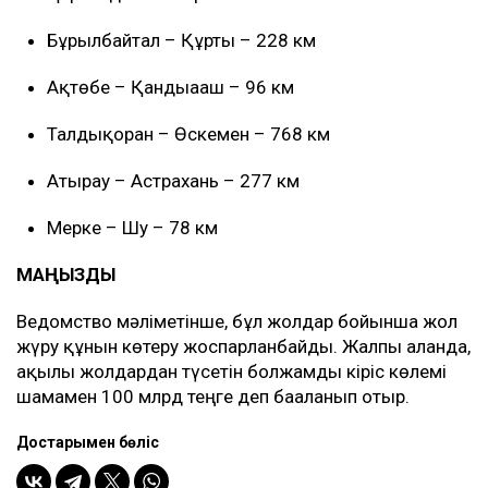
Бұрылбайтал – Құрты – 228 км
Ақтөбе – Қандыағаш – 96 км
Талдықорған – Өскемен – 768 км
Атырау – Астрахань – 277 км
Мерке – Шу – 78 км
МАҢЫЗДЫ
Ведомство мәліметінше, бұл жолдар бойынша жол
жүру құнын көтеру жоспарланбайды. Жалпы алғанда,
ақылы жолдардан түсетін болжамды кіріс көлемі
шамамен 100 млрд теңге деп бағаланып отыр.
Достарыңмен бөліс