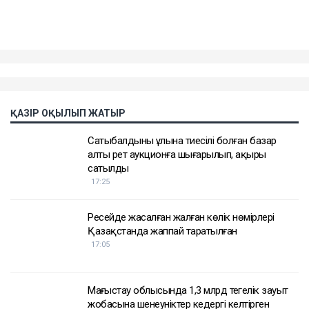
опасыздығына, бақылауына, психологиялық
қысымына және физикалық агрессиясына тап
болған.
Еске салайық, бұрынғы ұлттық экономика министрі
Қуандық Бишімбаев Салтанат Нүкенованы өлтіргені
үшін 24 жылға бас бостандығынан айырылып,
жазасын өтеп жатыр. Бұған дейін ол сыбайлас
жемқорлық ісі бойынша да сотталған.
Достарыңмен бөліс
Қуандық Бишімбаев
Назым Қахарман