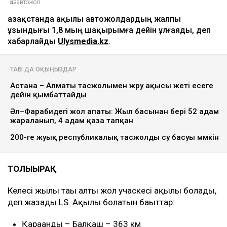
Қазавтожол
Қазақстанда ақылы автожолдардың жалпы
ұзындығы 1,8 мың шақырымға дейін ұлғаяды, деп
хабарлайды
Ulysmedia.kz
.
ТАҒЫ ДА ОҚЫҢЫЗДАР
Астана – Алматы тасжолымен жүру ақысы жеті есеге
дейін қымбаттайды
Әл–Фарабидегі жол апаты: Жыл басынан бері 52 адам
жараланып, 4 адам қаза тапқан
200-ге жуық республикалық тасжолды су басуы мүмкін
ТОЛЫҒЫРАҚ
Келесі жылы тағы алты жол учаскесі ақылы болады,
деп жазады LS. Ақылы болатын бағыттар:
Қарағанды – Балқаш – 363 км