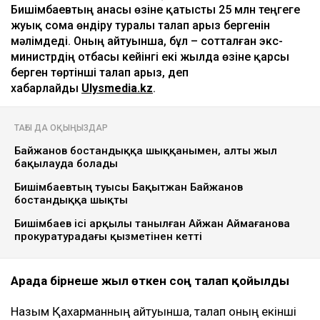
Ulysmedia
06.08.2026, 09:30
Ulysmedia коллажы
Назым Қахарман бұрынғы күйеуі Қуандық
Бишімбаевтың анасы өзіне қатысты 25 млн теңгеге
жуық сома өндіру туралы талап арыз бергенін