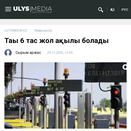
ҚАЗ
РУС
ULYSMEDIA.KZ
Жаңалықтар
Тағы 6 тас жол ақылы болады
Сырым Қаржас
29.12.2025, 15:09