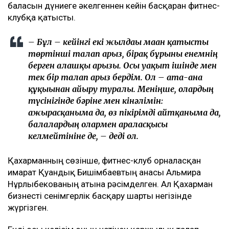
мәлімдеді. Оның айтуынша, бұл – сотталған экс-
министрдің отбасы кейінгі екі жылда өзіне қарсы
берген төртінші талап арыз, деп
хабарлайды
Ulysmedia.kz
.
ТАҒЫ ДА ОҚЫҢЫЗДАР
Байжанов бостандыққа шыққанымен, алты жыл
бақылауда болады
Бишімбаевтың туысы Бақытжан Байжанов
бостандыққа шықты
Бишімбаев ісі арқылы танылған Айжан Аймағанова
прокуратурадағы қызметінен кетті
Арада бірнеше жыл өткен соң талап қойылды
Назым Қахарманның айтуынша, талап оның екінші
баласын дүниеге әкелгеннен кейін басқарған фитнес-
клубқа қатысты.