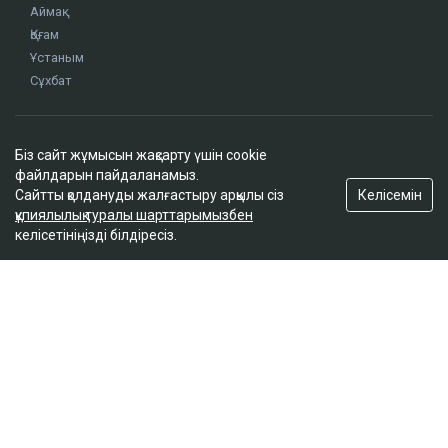
ҚАЗІР ОҚЫЛЫП ЖАТЫР
Сатыбалдының ұлына тиесілі болған базар
алты рет аукционға шығарылып, ақыры
Біз сайт жұмысын жақсарту үшін cookie
сатылды
файлдарын пайдаланамыз.
17:25
Келісемін
Сайтты қолдануды жалғастыру арқылы сіз
құпиялылық туралы шарттарымызбен
келісетініңізді білдіресіз.
Ресейде жасалған жалған көлік нөмірлері
Қазақстанда жаппай таратылған
17:05
Маңғыстау облысында 1,3 млрд теңгелік зауыт
жобасына шенеуніктер кедергі келтірген
16:47