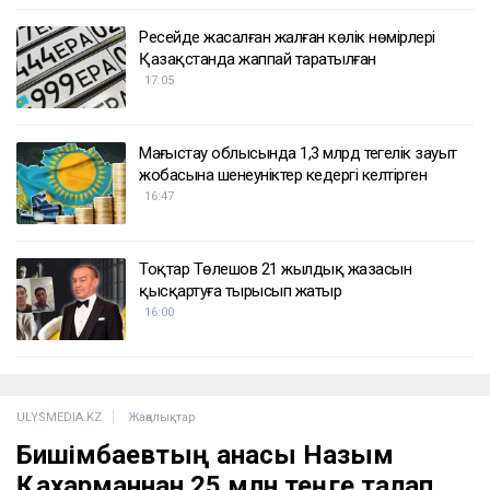
ҚАЗІР ОҚЫЛЫП ЖАТЫР
Сатыбалдының ұлына тиесілі болған базар
алты рет аукционға шығарылып, ақыры
сатылды
17:25
Ресейде жасалған жалған көлік нөмірлері