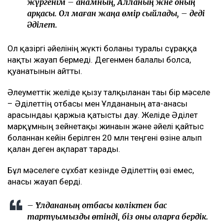
жүргенім – анамның, Алланың және оның
арқасы. Ол маған жаңа өмір сыйлады, – деді
Әділет.
Ол қазіргі әйелінің жүкті болғаны туралы сұраққа
нақты жауап бермеді. Дегенмен балалы болса,
қуанатынын айтты.
Әлеуметтік желіде қызу талқыланған тағы бір мәселе
– Әділеттің отбасы мен Ұлдананың ата-анасы
арасындағы қаржыға қатысты дау. Желіде Әділет
марқұмның зейнетақы жинағын және әйелі қайтыс
болғаннан кейін берілген 20 млн теңгені өзіне алып
қалған деген ақпарат тарады.
Бұл мәселеге сұхбат кезінде Әділеттің өзі емес,
анасы жауап берді.
– Ұлдананың отбасы көліктен бас
тартуымызды өтінді, біз оны оларға бердік.