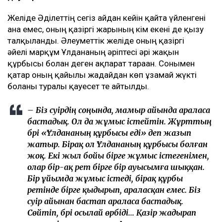
Желіде Әділеттің сегіз айдан кейін қайта үйленгені
ғана емес, оның қазіргі жарының кім екені де қызу
талқыланды. Әлеуметтік желіде оның қазіргі
әйелі марқұм Ұлдананың әріптесі әрі жақын
құрбысы болған деген ақпарат тараған. Сонымен
қатар оның қайғылы жағдайдан көп ұзамай жүкті
болғаны туралы қауесет те айтылды.
– Біз сәуірдің соңында, мамыр айында араласа
бастадық. Ол да жұмыс істейтін. Жұрттың
бәрі «Ұлдананың құрбысы еді» деп жазып
жатыр. Бірақ ол Ұлдананың құрбысы болған
жоқ. Екі жыл бойы бірге жұмыс істегенімен,
олар бір-ақ рет бірге бір ауысымға шыққан.
Бір ұйымда жұмыс істеді, бірақ құрбы
ретінде бірге қыдырып, араласқан емес. Біз
сәуір айынан бастап араласа бастадық.
Сөйтіп, бәрі осылай өрбіді... Қазір жадырап