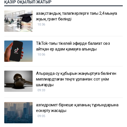
ҚАЗІР ОҚЫЛЫП ЖАТЫР
Қазақстандық талапкерлерге тағы 2,4 мыңға
жуық грант бөлінді
10:36
TikTok-тағы тікелей эфирде балағат сөз
айтқан ер адам қамауға алынды
10:06
Атырауда су құбырын жаңғыртуға бөлінген
миллиардтаған теңге ұрланған: сот үкім
шығарды
09:33
Қазгидромет бірнеше қаланың тұрғындарына
ескерту жасады
09:05