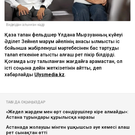
Видеодан алынған кадр
Қаза тапқан фельдшер Ұлдана Мырзуанның күйеуі
Әділет Зейнел марқұм әйелінің анасы қылмыстық іс
бойынша жәбірленуші мәртебесінен бас тартуды
талап еткеніне қатысты алғаш рет пікір білдірді.
Қоғамда қызу талқыланған жағдайға қарамастан, ол
істі соңына дейін жеткізетінін айтты, деп
хабарлайды
Ulysmedia.kz
.
ТАҒЫ ДА ОҚЫҢЫЗДАР
«Жедел жәрдем мен өрт сөндірушілер кіре алмайды»:
Астана тұрғындары құрылысқа наразы
Астанада жолаушы мінген ұшқышсыз әуе кемесі алғаш
рет сынақтан өтті