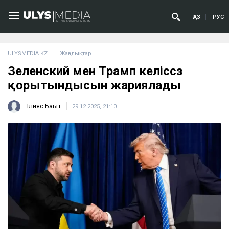
ҚАЗ
РУС
ULYSMEDIA.KZ
Жаңалықтар
Зеленский мен Трамп келіссөз
қорытындысын жариялады
Ілияс Бақыт
29.12.2025, 21:10