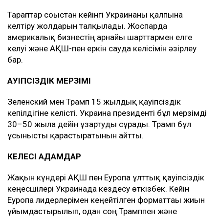
Тараптар соғыстан кейінгі Украинаны қалпына
келтіру жолдарын талқылады. Жоспарда
америкалық бизнестің арнайы шарттармен елге
келуі және АҚШ-пен еркін сауда келісімін әзірлеу
бар.
ҚАУІПСІЗДІК МЕРЗІМІ
Зеленский мен Трамп 15 жылдық қауіпсіздік
кепілдігіне келісті. Украина президенті бұл мерзімді
30–50 жылға дейін ұзартуды сұрады. Трамп бұл
ұсынысты қарастыратынын айтты.
КЕЛЕСІ ҚАДАМДАР
Жақын күндері АҚШ пен Еуропа ұлттық қауіпсіздік
кеңесшілері Украинада кездесу өткізбек. Кейін
Еуропа лидерлерімен кеңейтілген форматтағы жиын
ұйымдастырылып, одан соң Трамппен және