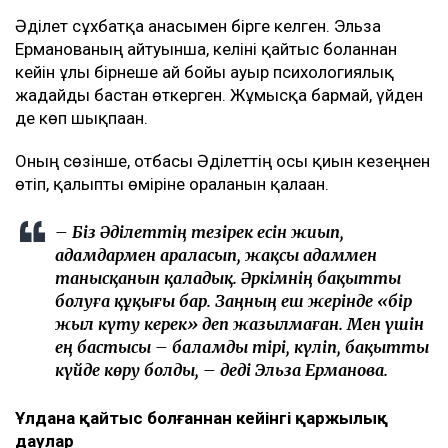
Әділет сұхбатқа анасымен бірге келген. Эльза
Ерманованың айтуынша, келіні қайтыс болғаннан
кейін ұлы бірнеше ай бойы ауыр психологиялық
жағдайды бастан өткерген. Жұмысқа бармай, үйден
де көп шықпаған.
Оның сөзінше, отбасы Әділеттің осы қиын кезеңнен
өтіп, қалыпты өміріне оралғанын қалаған.
– Біз Әділеттің тезірек есін жиып,
адамдармен араласып, жақсы адаммен
танысқанын қаладық. Әркімнің бақытты
болуға құқығы бар. Заңның еш жерінде «бір
жыл күту керек» деп жазылмаған. Мен үшін
ең бастысы – баламды тірі, күліп, бақытты
күйде көру болды, – деді Эльза Ерманова.
Ұлдана қайтыс болғаннан кейінгі қаржылық
даулар