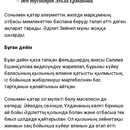
– деп түсіндірді Эльза Ерманова.
Сонымен қатар әлеуметтік желіде марқұмның
отбасы мемлекеттен баспана беруді талап етті деген
ақпарат тарады. Әділет Зейнел мұны жоққа
шығарды.
Бұған дейін
Бұған дейін қаза тапқан фельдшердің анасы Сәлима
Ешанқұлова видеоүндеу жариялап, бұрынғы күйеу
баласының қызының өліміне қатысты қылмыстық
іс бойынша жәбірленуші мәртебесінен бас
тартқанын қалайтынын айтқан.
Сонымен қатар ол мүлікті бөлу мәселесін де
көтерді. Әйелдің сөзінше, Ұлдананың көлігі бірнеше
ай бойы Әділеттің қолында болған және отбасыға тек
биыл шілдеде қайтарылған. Ол қызының зейнетақы
жинағын заң бойынша күйеуі алғанын да атап өтті.