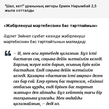
"Шал, кет!" ұранының авторы Ермек Нарымбай 2,5
жылға сотталды
«Жәбірленуші мәртебесінен бас тартпаймын»
Әділет Зейнел сұхбат кезінде жәбірленуші
мәртебесінен бас тартпайтынын мәлімдеді.
– Иә, мен осы мәртебеде қаламын. Бұл істі
бастаған соң, соңына дейін жеткізгім келеді.
Барлық жерге өзім барып, осының бәрін өзім
бастадым. Енді соңына дейін жеткізгім
келеді. Қазақта «бастаған істі аяқта» деген
сөз бар ғой. Егер ертең бас тартсам, «Екінші
отбасын құрды, енді бәрінен бас тартып
жатыр» деп айтады. Бұл хейттің тағы бір
толқынына ұласады. Мен ондайды
қаламаймын, – деді ол.