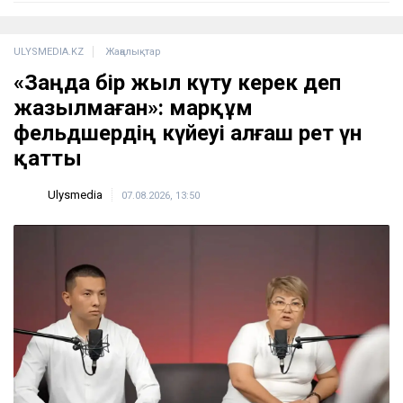
ULYSMEDIA.KZ
Жаңалықтар
«Заңда бір жыл күту керек деп
жазылмаған»: марқұм
фельдшердің күйеуі алғаш рет үн
қатты
Ulysmedia
07.08.2026, 13:50