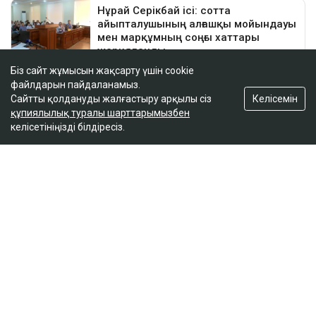
Біз сайт жұмысын жақсарту үшін cookie
файлдарын пайдаланамыз.
Келісемін
Сайтты қолдануды жалғастыру арқылы сіз
құпиялылық туралы шарттарымызбен
келісетініңізді білдіресіз.