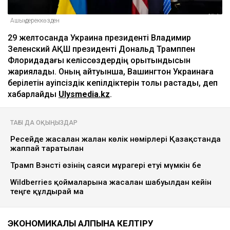
Ашық дереккөзден
29 желтоқсанда Украина президенті Владимир
Зеленский АҚШ президенті Дональд Трамппен
Флоридадағы келіссөздердің қорытындысын
жариялады. Оның айтуынша, Вашингтон Украинаға
берілетін қауіпсіздік кепілдіктерін толық растады, деп
хабарлайды
Ulysmedia.kz
.
ТАҒЫ ДА ОҚЫҢЫЗДАР
Ресейде жасалған жалған көлік нөмірлері Қазақстанда
жаппай таратылған
Трамп Вэнсті өзінің саяси мұрагері етуі мүмкін бе
Wildberries қоймаларына жасалған шабуылдан кейін
теңге құлдырай ма
ЭКОНОМИКАЛЫҚ ҚАЛПЫНА КЕЛТІРУ