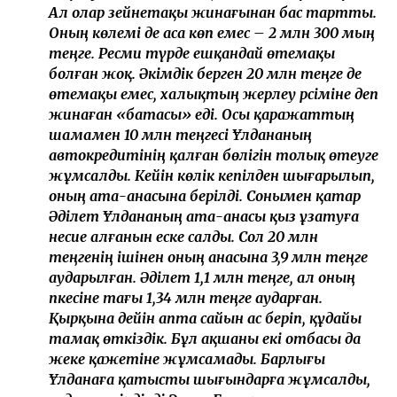
Ал олар зейнетақы жинағынан бас тартты.
Оның көлемі де аса көп емес – 2 млн 300 мың
теңге. Ресми түрде ешқандай өтемақы
болған жоқ. Әкімдік берген 20 млн теңге де
өтемақы емес, халықтың жерлеу рәсіміне деп
жинаған «батасы» еді. Осы қаражаттың
шамамен 10 млн теңгесі Ұлдананың
автокредитінің қалған бөлігін толық өтеуге
жұмсалды. Кейін көлік кепілден шығарылып,
оның ата-анасына берілді. Сонымен қатар
Әділет Ұлдананың ата-анасы қыз ұзатуға
несие алғанын еске салды. Сол 20 млн
теңгенің ішінен оның анасына 3,9 млн теңге
аударылған. Әділет 1,1 млн теңге, ал оның
әпкесіне тағы 1,34 млн теңге аударған.
Қырқына дейін апта сайын ас беріп, құдайы
тамақ өткіздік. Бұл ақшаны екі отбасы да
жеке қажетіне жұмсамады. Барлығы
Ұлданаға қатысты шығындарға жұмсалды,