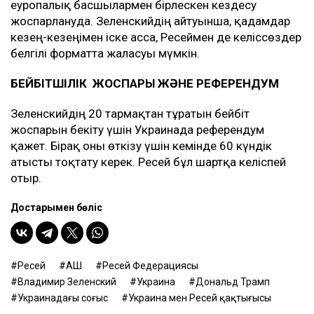
еуропалық басшылармен бірлескен кездесу
жоспарлануда. Зеленскийдің айтуынша, қадамдар
кезең-кезеңімен іске асса, Ресеймен де келіссөздер
белгілі форматта жалғасуы мүмкін.
БЕЙБІТШІЛІК ЖОСПАРЫ ЖӘНЕ РЕФЕРЕНДУМ
Зеленскийдің 20 тармақтан тұратын бейбіт
жоспарын бекіту үшін Украинада референдум
қажет. Бірақ оны өткізу үшін кемінде 60 күндік
атысты тоқтату керек. Ресей бұл шартқа келіспей
отыр.
Достарыңмен бөліс
Ресей
АҚШ
Ресей Федерациясы
Владимир Зеленский
Украина
Дональд Трамп
Украинадағы соғыс
Украина мен Ресей қақтығысы