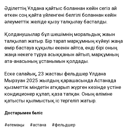
Әділеттің Ұлдана қайтыс болғаннан кейін сегіз ай
өткен соң қайта үйленгені белгілі болғаннан кейін
әлеуметтік желіде қызу талқылау басталды.
Қолданушылар бұл шешімнің моральдық жағын
талқылап жатыр. Бір тарап марқұмның күйеуі жаңа
өмір бастауға құқылы екенін айтса, енді бірі оның
жаңа некеге тұруға асыққанын айтып, марқұмның
ата-анасының ұстанымын қолдады.
Еске салайық, 23 жастағы фельдшер Ұлдана
Мырзуан 2025 жылдың қарашасында Астанада
қызметтік міндетін атқарып жүрген кезінде үстіне
кондиционер құлап, қаза тапқан. Оның өліміне
қатысты қылмыстық іс тергеліп жатыр.
Достарыңмен бөліс
өтемақы
астана
фельдшер