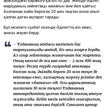
арасындағы қаржыға қатысты дау. Желіде Әділет
марқұмның зейнетақы жинағын және әйелі қайтыс
болғаннан кейін берілген 20 млн теңгені өзіне алып
қалған деген ақпарат тарады.
Бұл мәселеге сұхбат кезінде Әділеттің өзі емес,
анасы жауап берді.
– Ұлдананың отбасы көліктен бас
тартуымызды өтінді, біз оны оларға бердік.
Ал олар зейнетақы жинағынан бас тартты.
Оның көлемі де аса көп емес – 2 млн 300 мың
теңге. Ресми түрде ешқандай өтемақы
болған жоқ. Әкімдік берген 20 млн теңге де
өтемақы емес, халықтың жерлеу рәсіміне деп
жинаған «батасы» еді. Осы қаражаттың
шамамен 10 млн теңгесі Ұлдананың
автокредитінің қалған бөлігін толық өтеуге
жұмсалды. Кейін көлік кепілден шығарылып,
оның ата-анасына берілді. Сонымен қатар