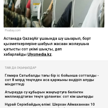
Pixabay.com
Астанада QazaqAir ұшағында шу шығарып, борт
қызметкерлеріне шабуыл жасаған жолаушыға
қатысты сот үкімі шықты, деп
хабарлайды
Ulysmedia.kz
.
ТАҒЫ ДА ОҚЫҢЫЗДАР
Гүлмира Сатыбалды тағы бір іс бойынша сотталды -
сот 8 млрд теңгеден аса қаржыны өндіріп алуды
міндеттеді
Атырауда су құбырын жаңғыртуға бөлінген
миллиардтаған теңге ұрланған: сот үкім шығарды
Нұрай Серікбайдың өлімі: Шерхан Аймаханнан 10