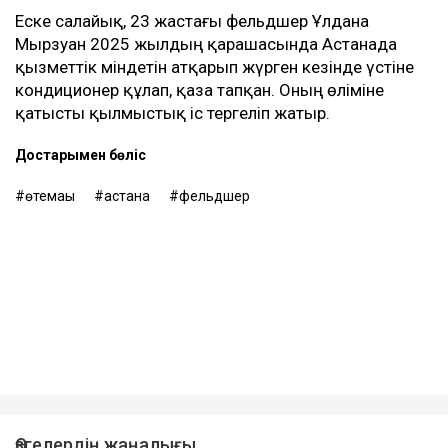
Еске салайық, 23 жастағы фельдшер Ұлдана
Мырзуан 2025 жылдың қарашасында Астанада
қызметтік міндетін атқарып жүрген кезінде үстіне
кондиционер құлап, қаза тапқан. Оның өліміне
қатысты қылмыстық іс тергеліп жатыр.
Достарыңмен бөліс
өтемақы
астана
фельдшер