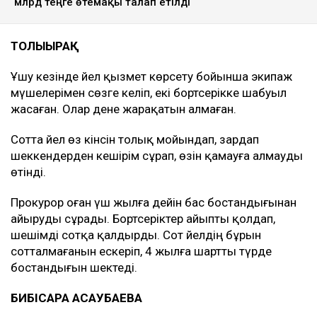
млрд теңге өтемақы талап етілді
ТОЛЫҒЫРАҚ
Ұшу кезінде әйел қызмет көрсету бойынша экипаж
мүшелерімен сөзге келіп, екі бортсерікке шабуыл
жасаған. Олар дене жарақатын алмаған.
Сотта әйел өз кінәсін толық мойындап, зардап
шеккендерден кешірім сұрап, өзін қамауға алмауды
өтінді.
Прокурор оған үш жылға дейін бас бостандығынан
айыруды сұрады. Бортсеріктер айыпты қолдап,
шешімді сотқа қалдырды. Сот әйелдің бұрын
сотталмағанын ескеріп, 4 жылға шартты түрде
бостандығын шектеді.
БИБІСАРА АСАУБАЕВА