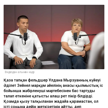
Видеодан алынған кадр
Қаза тапқан фельдшер Ұлдана Мырзуанның күйеуі
Әділет Зейнел марқұм әйелінің анасы қылмыстық іс
бойынша жәбірленуші мәртебесінен бас тартуды
талап еткеніне қатысты алғаш рет пікір білдірді.
Қоғамда қызу талқыланған жағдайға қарамастан, ол
істі соңына дейін жеткізетінін айтты, деп