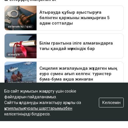
Біз сайт жұмысын жақсарту үшін cookie
файлдарын пайдаланамыз.
Келісемін
Сайтты қолдануды жалғастыру арқылы сіз
құпиялылық туралы шарттарымызбен
келісетініңізді білдіресіз.