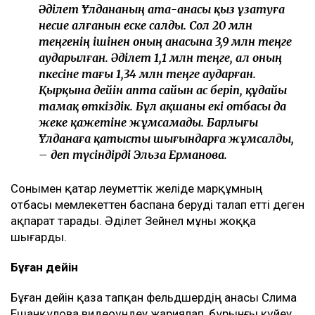
Әділет Ұлдананың ата-анасы қыз ұзатуға
несие алғанын еске салды. Сол 20 млн
теңгенің ішінен оның анасына 3,9 млн теңге
аударылған. Әділет 1,1 млн теңге, ал оның
әпкесіне тағы 1,34 млн теңге аударған.
Қырқына дейін апта сайын ас беріп, құдайы
тамақ өткіздік. Бұл ақшаны екі отбасы да
жеке қажетіне жұмсамады. Барлығы
Ұлданаға қатысты шығындарға жұмсалды,
– деп түсіндірді Эльза Ерманова.
Сонымен қатар әлеуметтік желіде марқұмның
отбасы мемлекеттен баспана беруді талап етті деген
ақпарат тарады. Әділет Зейнел мұны жоққа
шығарды.
Бұған дейін
Бұған дейін қаза тапқан фельдшердің анасы Сәлима
Ешанқұлова видеоүндеу жариялап, бұрынғы күйеу