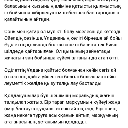
баласының қызының өліміне қатысты қылмыстық
іс бойынша жәбірленуші мәртебесінен бас тартқанын
қалайтынын айтқан.
Сонымен қатар ол мүлікті бөлу мәселесін де көтерді.
Әйелдің сөзінше, Ұлдананың көлігі бірнеше ай бойы
Әділеттің қолында болған және отбасыға тек биыл
шілдеде қайтарылған. Ол қызының зейнетақы
жинағын заң бойынша күйеуі алғанын да атап өтті.
Әділеттің Ұлдана қайтыс болғаннан кейін сегіз ай
өткен соң қайта үйленгені белгілі болғаннан кейін
әлеуметтік желіде қызу талқылау басталды.
Қолданушылар бұл шешімнің моральдық жағын
талқылап жатыр. Бір тарап марқұмның күйеуі жаңа
өмір бастауға құқылы екенін айтса, енді бірі оның
жаңа некеге тұруға асыққанын айтып, марқұмның
ата-анасының ұстанымын қолдады.