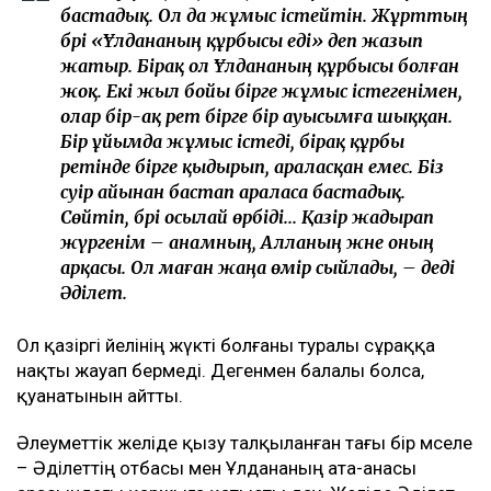
бастадық. Ол да жұмыс істейтін. Жұрттың
бәрі «Ұлдананың құрбысы еді» деп жазып
жатыр. Бірақ ол Ұлдананың құрбысы болған
жоқ. Екі жыл бойы бірге жұмыс істегенімен,
олар бір-ақ рет бірге бір ауысымға шыққан.
Бір ұйымда жұмыс істеді, бірақ құрбы
ретінде бірге қыдырып, араласқан емес. Біз
сәуір айынан бастап араласа бастадық.
Сөйтіп, бәрі осылай өрбіді... Қазір жадырап
жүргенім – анамның, Алланың және оның
арқасы. Ол маған жаңа өмір сыйлады, – деді
Әділет.
Ол қазіргі әйелінің жүкті болғаны туралы сұраққа
нақты жауап бермеді. Дегенмен балалы болса,
қуанатынын айтты.
Әлеуметтік желіде қызу талқыланған тағы бір мәселе
– Әділеттің отбасы мен Ұлдананың ата-анасы