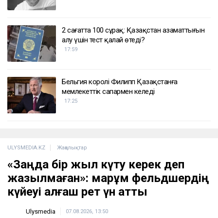
2 сағатта 100 сұрақ: Қазақстан азаматтығын
алу үшін тест қалай өтеді?
17:59
Бельгия королі Филипп Қазақстанға
мемлекеттік сапармен келеді
17:25
ULYSMEDIA.KZ
Жаңалықтар
«Заңда бір жыл күту керек деп
жазылмаған»: марқұм фельдшердің
күйеуі алғаш рет үн қатты
Ulysmedia
07.08.2026, 13:50