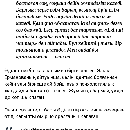
бастаған соң, соңына дейін жеткізгім келеді.
Барлық жерге өзім барып, осының бәрін өзім
бастадым. Енді соңына дейін жеткізгім
келеді. Қазақта «бастаған істі аяқта» деген
сөз бар ғой. Егер ертең бас тартсам, «Екінші
отбасын құрды, енді бәрінен бас тартып
жатыр» деп айтады. Бұл хейттің тағы бір
толқынына ұласады. Мен ондайды
қаламаймын, – деді ол.
Әділет сұхбатқа анасымен бірге келген. Эльза
Ерманованың айтуынша, келіні қайтыс болғаннан
кейін ұлы бірнеше ай бойы ауыр психологиялық
жағдайды бастан өткерген. Жұмысқа бармай, үйден
де көп шықпаған.
Оның сөзінше, отбасы Әділеттің осы қиын кезеңнен
өтіп, қалыпты өміріне оралғанын қалаған.