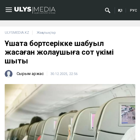
ҚАЗ
РУС
ULYSMEDIA.KZ
Жаңалықтар
Ұшақта бортсерікке шабуыл
жасаған жолаушыға сот үкімі
шықты
Сырым Қаржас
30.12.2025, 22:56