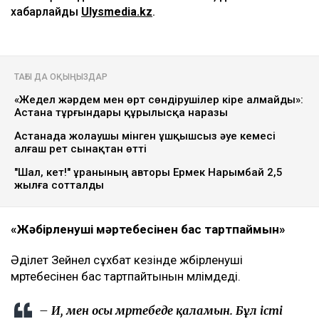
хабарлайды
Ulysmedia.kz
.
ТАҒЫ ДА ОҚЫҢЫЗДАР
«Жедел жәрдем мен өрт сөндірушілер кіре алмайды»:
Астана тұрғындары құрылысқа наразы
Астанада жолаушы мінген ұшқышсыз әуе кемесі
алғаш рет сынақтан өтті
"Шал, кет!" ұранының авторы Ермек Нарымбай 2,5
жылға сотталды
«Жәбірленуші мәртебесінен бас тартпаймын»
Әділет Зейнел сұхбат кезінде жәбірленуші
мәртебесінен бас тартпайтынын мәлімдеді.
– Иә, мен осы мәртебеде қаламын. Бұл істі