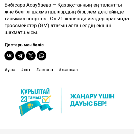
Бибісара Асаубаева — Қазақстанның ең талантты
және белгілі шахматшылардың бірі, әлем деңгейінде
танымал спортшы. Ол 21 жасында әйелдер арасында
гроссмейстер (GM) атағын алған елдің екінші
шахматшысы.
Достарыңмен бөліс
ұшақ
сот
астана
жанжал