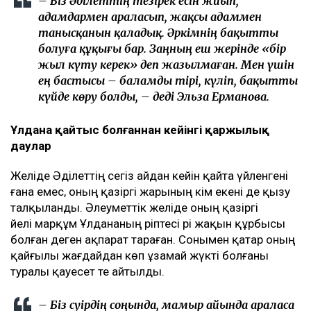
– Біз Әділеттің тезірек есін жиып,
адамдармен араласып, жақсы адаммен
танысқанын қаладық. Әркімнің бақытты
болуға құқығы бар. Заңның еш жерінде «бір
жыл күту керек» деп жазылмаған. Мен үшін
ең бастысы – баламды тірі, күліп, бақытты
күйде көру болды, – деді Эльза Ерманова.
Ұлдана қайтыс болғаннан кейінгі қаржылық
даулар
Желіде Әділеттің сегіз айдан кейін қайта үйленгені
ғана емес, оның қазіргі жарының кім екені де қызу
талқыланды. Әлеуметтік желіде оның қазіргі
әйелі марқұм Ұлдананың әріптесі әрі жақын құрбысы
болған деген ақпарат тараған. Сонымен қатар оның
қайғылы жағдайдан көп ұзамай жүкті болғаны
туралы қауесет те айтылды.
– Біз сәуірдің соңында, мамыр айында араласа