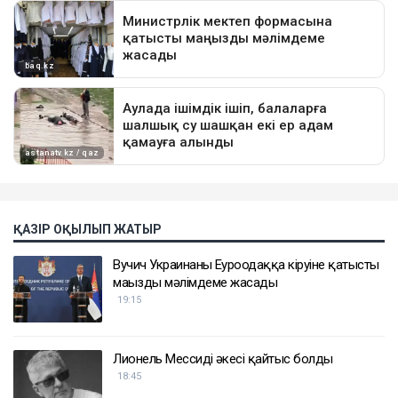
ҚАЗІР ОҚЫЛЫП ЖАТЫР
Вучич Украинаның Еуроодаққа кіруіне қатысты
маңызды мәлімдеме жасады
19:15
Лионель Мессидің әкесі қайтыс болды
18:45