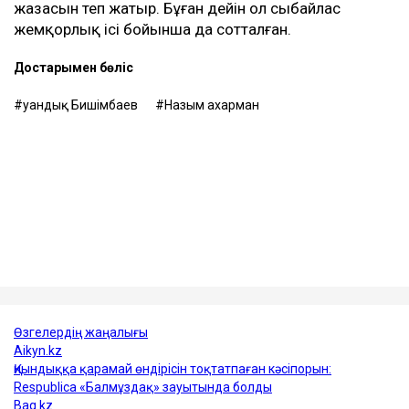
байқамадым. Қазір сенімгерлік басқару
шартының тұзаққа айналуы мүмкін екенін
түсіндім. Арада бірнеше жыл өткен соң
менен талап қоюшылардың пікірінше, осы
бизнестен түскен ақшаны қайтаруды талап
етіп отыр, – деді Қахарман.
Назым Қахарман жаңа талап арыздан кейін өзі де
сотқа жүгінуі мүмкін екенін айтты. Ол алимент
өндіруді талап етпек, себебі төлемдер толық көлемде
жүргізілмегенін мәлімдеді.
Контекст
Бұған дейін Назым Қахарман Қуандық
Бишімбаевпен бірге тұрған кезеңі туралы айтып
берген. Оның сөзінше, некеде болған кезінде ол
күйеуінің опасыздығына, бақылауына,
психологиялық қысымына және физикалық
агрессиясына тап болған.