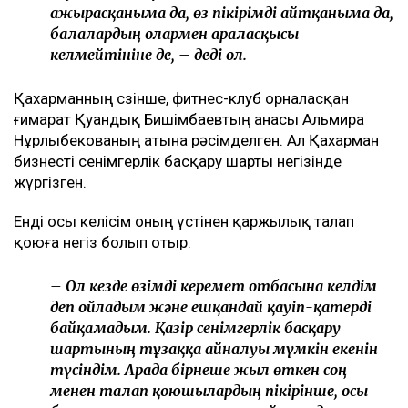
хабарлайды
Ulysmedia.kz
.
ТАҒЫ ДА ОҚЫҢЫЗДАР
Байжанов бостандыққа шыққанымен, алты жыл
бақылауда болады
Бишімбаевтың туысы Бақытжан Байжанов
бостандыққа шықты
Бишімбаев ісі арқылы танылған Айжан Аймағанова
прокуратурадағы қызметінен кетті
Арада бірнеше жыл өткен соң талап қойылды
Назым Қахарманның айтуынша, талап оның екінші
баласын дүниеге әкелгеннен кейін басқарған
фитнес-клубқа қатысты.
– Бұл – кейінгі екі жылдағы маған қатысты
төртінші талап арыз, бірақ бұрынғы енемнің