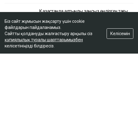
Біз сайт жұмысын жақсарту үшін cookie
файлдарын пайдаланамыз.
Келісемін
Сайтты қолдануды жалғастыру арқылы сіз
құпиялылық туралы шарттарымызбен
келісетініңізді білдіресіз.