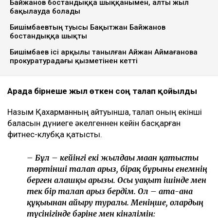
Ulysmedia коллажы
Назым Қахарман бұрынғы күйеуі Қуандық
Бишімбаевтың анасы өзіне қатысты 25 млн теңгеге
жуық сома өндіру туралы талап арыз бергенін
мәлімдеді. Оның айтуынша, бұл – сотталған экс-
министрдің отбасы кейінгі екі жылда өзіне қарсы
берген төртінші талап арыз, деп