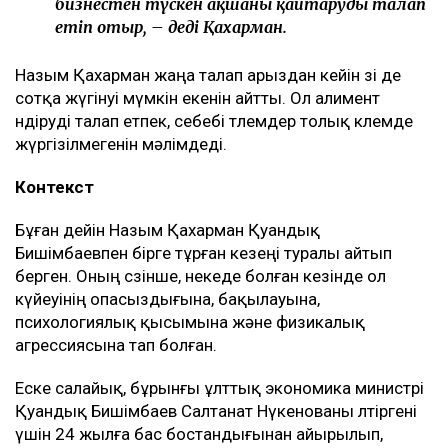
берген алғашқы арызы. Осы уақыт ішінде мен
тек бір талап арыз бердім. Ол – ата-ана
құқығынан айыру туралы. Меніңше, олардың
түсінігінде бәріне мен кінәлімін:
ажырасқаныма да, өз пікірімді айтқаныма да,
балалардың олармен араласқысы
келмейтініне де, – деді ол.
Қахарманның сөзінше, фитнес-клуб орналасқан
ғимарат Қуандық Бишімбаевтың анасы Альмира
Нұрлыбекованың атына рәсімделген. Ал Қахарман
бизнесті сенімгерлік басқару шарты негізінде
жүргізген.
Енді осы келісім оның үстінен қаржылық талап
қоюға негіз болып отыр.
– Ол кезде өзімді керемет отбасына келдім
деп ойладым және ешқандай қауіп-қатерді