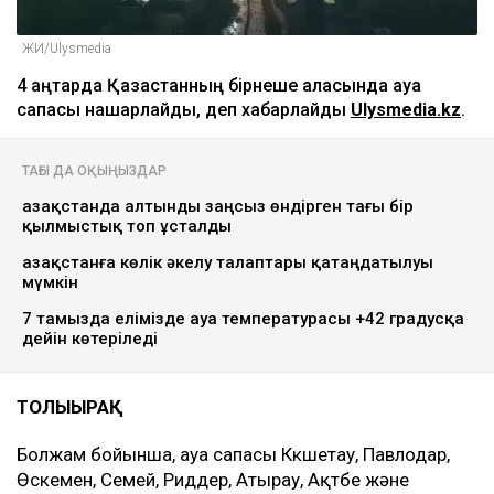
ЖИ/Ulysmedia
4 қаңтарда Қазақстанның бірнеше қаласында ауа
сапасы нашарлайды, деп хабарлайды
Ulysmedia.kz
.
ТАҒЫ ДА ОҚЫҢЫЗДАР
Қазақстанда алтынды заңсыз өндірген тағы бір
қылмыстық топ ұсталды
Қазақстанға көлік әкелу талаптары қатаңдатылуы
мүмкін
7 тамызда елімізде ауа температурасы +42 градусқа
дейін көтеріледі
ТОЛЫҒЫРАҚ
Болжам бойынша, ауа сапасы Көкшетау, Павлодар,
Өскемен, Семей, Риддер, Атырау, Ақтөбе және