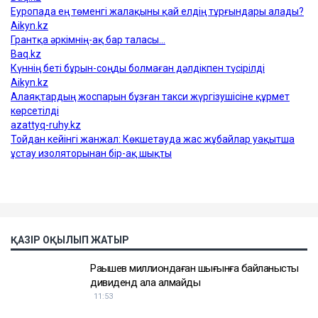
Еске салайық, бұрынғы ұлттық экономика министрі
Қуандық Бишімбаев Салтанат Нүкенованы өлтіргені
үшін 24 жылға бас бостандығынан айырылып,
жазасын өтеп жатыр. Бұған дейін ол сыбайлас
жемқорлық ісі бойынша да сотталған.
Достарыңмен бөліс
Қуандық Бишімбаев
Назым Қахарман