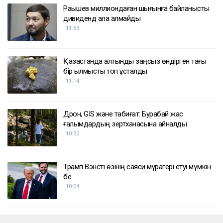
ҚАЗІР ОҚЫЛЫП ЖАТЫР
Рақышев миллиондаған шығынға байланысты
дивиденд ала алмайды
11:53
Қазақстанда алтынды заңсыз өндірген тағы
бір қылмыстық топ ұсталды
11:14