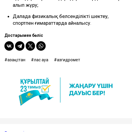
алып жүру;
Далада физикалық белсенділікті шектеу,
спортпен ғимараттарда айналысу.
Достарыңмен бөліс
Қазақстан
лас ауа
Қазгидромет