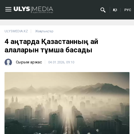
ҚАЗ
РУС
ULYSMEDIA.KZ
Жаңалықтар
4 қаңтарда Қазақстанның қай
қалаларын тұмша басады
Сырым Қаржас
04.01.2026, 09:10