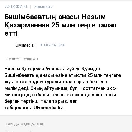
Дрон, GIS және табиғат: Бурабай жас
ғалымдардың зертханасына айналды
10:32
Трамп Вэнсті өзінің саяси мұрагері етуі мүмкін
бе
10:04
ULYSMEDIA.KZ
Жаңалықтар
Бишімбаевтың анасы Назым
Қахарманнан 25 млн теңге талап
етті
Ulysmedia
06.08.2026, 09:30