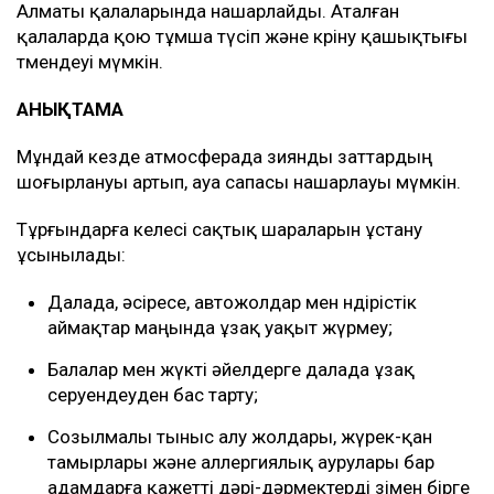
Алматы қалаларында нашарлайды. Аталған
қалаларда қою тұмша түсіп және көріну қашықтығы
төмендеуі мүмкін.
АНЫҚТАМА
Мұндай кезде атмосферада зиянды заттардың
шоғырлануы артып, ауа сапасы нашарлауы мүмкін.
Тұрғындарға келесі сақтық шараларын ұстану
ұсынылады:
Далада, әсіресе, автожолдар мен өндірістік
аймақтар маңында ұзақ уақыт жүрмеу;
Балалар мен жүкті әйелдерге далада ұзақ
серуендеуден бас тарту;
Созылмалы тыныс алу жолдары, жүрек-қан
тамырлары және аллергиялық аурулары бар
адамдарға қажетті дәрі-дәрмектерді өзімен бірге