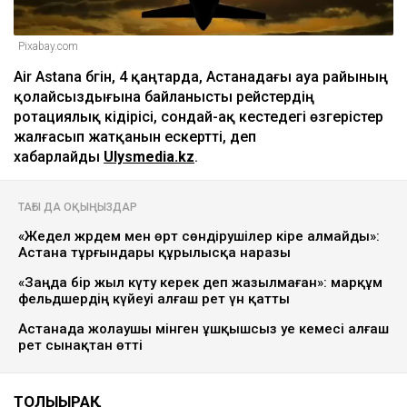
Pixabay.com
Air Astana бүгін, 4 қаңтарда, Астанадағы ауа райының
қолайсыздығына байланысты рейстердің
ротациялық кідірісі, сондай-ақ кестедегі өзгерістер
жалғасып жатқанын ескертті, деп
хабарлайды
Ulysmedia.kz
.
ТАҒЫ ДА ОҚЫҢЫЗДАР
«Жедел жәрдем мен өрт сөндірушілер кіре алмайды»:
Астана тұрғындары құрылысқа наразы
«Заңда бір жыл күту керек деп жазылмаған»: марқұм
фельдшердің күйеуі алғаш рет үн қатты
Астанада жолаушы мінген ұшқышсыз әуе кемесі алғаш
рет сынақтан өтті
ТОЛЫҒЫРАҚ