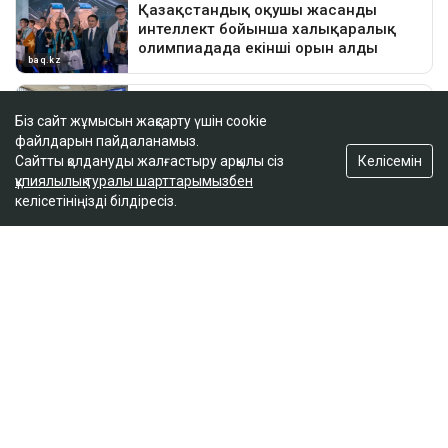
Біз сайт жұмысын жақсарту үшін cookie
файлдарын пайдаланамыз.
Келісемін
Сайтты қолдануды жалғастыру арқылы сіз
құпиялылық туралы шарттарымызбен
келісетініңізді білдіресіз.
ҚАЗІР ОҚЫЛЫП ЖАТЫР