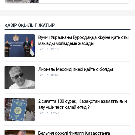
ҚАЗІР ОҚЫЛЫП ЖАТЫР
Вучич Украинаның Еуроодаққа кіруіне қатысты
маңызды мәлімдеме жасады
кеше, 19:15
Лионель Мессидің әкесі қайтыс болды
кеше, 18:45
2 сағатта 100 сұрақ: Қазақстан азаматтығын
алу үшін тест қалай өтеді?
кеше, 17:59
Бельгия королі Филипп Қазақстанға