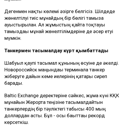
Дегенмен нақты көлемі әзірге белгісіз. Шілдеде
жөнелтілуі тиіс мұнайдың бір бөлігі тамызға
ауыстырылған. Ал жұмыстың қайта тоқтауы
тамыздағы мұнай жөнелтілімдеріне де әсер етуі
мүмкін.
Танкермен тасымалдау күрт қымбаттады
Шабуыл қаупі тасымал құнының өсуіне де әкелді.
Новороссийск маңындағы терминалға танкер
жіберуге дайын кеме иелерінің қатары сиреп
барады.
Baltic Exchange деректеріне сәйкес, жұма күні КҚК
мұнайын Жерорта теңізіне тасымалдайтын
танкерлердің бір тәуліктегі табысы 400 мың
доллардан асты. Бұл - осы бағыттағы рекорд
көрсеткіш.