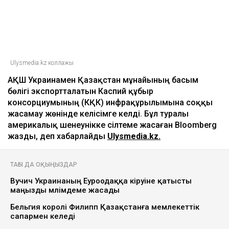
Ulysmedia.kz коллажы
АҚШ Украинамен Қазақстан мұнайының басым
бөлігі экспортталатын Каспий құбыр
консорциумының (КҚК) инфрақұрылымына соққы
жасамау жөнінде келісімге келді. Бұл туралы
америкалық шенеунікке сілтеме жасаған Bloomberg
жазды, деп хабарлайды
Ulysmedia.kz.
ТАҒЫ ДА ОҚЫҢЫЗДАР
Вучич Украинаның Еуроодаққа кіруіне қатысты
маңызды мәлімдеме жасады
Бельгия королі Филипп Қазақстанға мемлекеттік
сапармен келеді