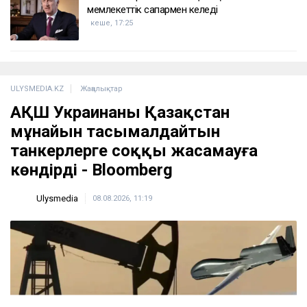
мемлекеттік сапармен келеді
кеше, 17:25
ULYSMEDIA.KZ
Жаңалықтар
АҚШ Украинаны Қазақстан
мұнайын тасымалдайтын
танкерлерге соққы жасамауға
көндірді - Bloomberg
Ulysmedia
08.08.2026, 11:19