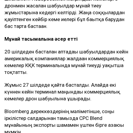
дронмен жасалған шабуылдар мұнай тиеу
жұмыстарына кедергі келтірді. Жаңа соққылардан
қауіптенген кейбір кеме иелері бұл бағытқа барудан
бас тарта бастаған.
Мұнай тасымалына әсер етті
20 шілдеден басталған аптадағы шабуылдардан кейін
америкалық компаниялар жалдаған коммерциялық
кемелер КҚК терминалында мұнай тиеуді уақытша
тоқтатты.
Жұмыс 27 шілдеде қайта басталды. Алайда екі
күннен кейін терминал маңындағы коммерциялық
кемелер дрон шабуылына ұшырады.
Bloomberg дереккөздерінің мәліметінше, соңғы
іркілістер салдарынан тамызда CPC Blend
мұнайының экспорты шамамен үштен бірге азаюы
мүмкін.