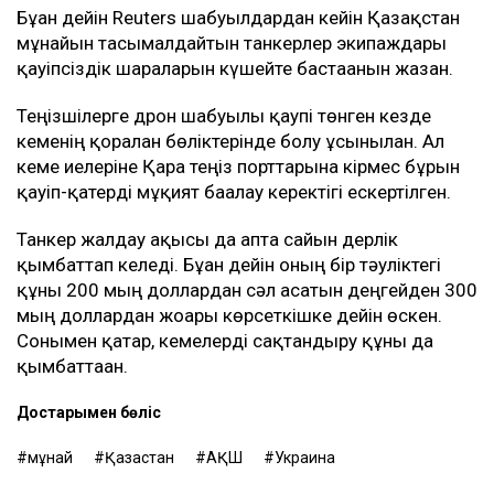
Бұған дейін Reuters шабуылдардан кейін Қазақстан
мұнайын тасымалдайтын танкерлер экипаждары
қауіпсіздік шараларын күшейте бастағанын жазған.
Теңізшілерге дрон шабуылы қаупі төнген кезде
кеменің қорғалған бөліктерінде болу ұсынылған. Ал
кеме иелеріне Қара теңіз порттарына кірмес бұрын
қауіп-қатерді мұқият бағалау керектігі ескертілген.
Танкер жалдау ақысы да апта сайын дерлік
қымбаттап келеді. Бұған дейін оның бір тәуліктегі
құны 200 мың доллардан сәл асатын деңгейден 300
мың доллардан жоғары көрсеткішке дейін өскен.
Сонымен қатар, кемелерді сақтандыру құны да
қымбаттаған.
Достарыңмен бөліс
мұнай
Қазақстан
АҚШ
Украина