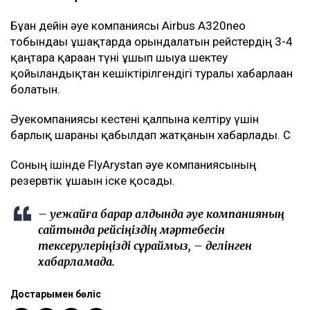
Бұған дейін әуе компаниясы Airbus A320neo
тобындағы ұшақтарда орындалатын рейстердің 3-4
қаңтарға қараған түні ұшып шығуға шектеу
қойылғандықтан кешіктірілгендігі туралы хабарлаған
болатын.
Әуекомпаниясы кестені қалпына келтіру үшін
барлық шараны қабылдап жатқанын хабарлады. С
Соның ішінде FlyArystan әуе компаниясының
резервтік ұшағын іске қосады.
– Әуежайға барар алдында әуе компанияның
сайтында рейсіңіздің мәртебесін
тексерулеріңізді сұраймыз, – делінген
хабарламада.
Достарыңмен бөліс