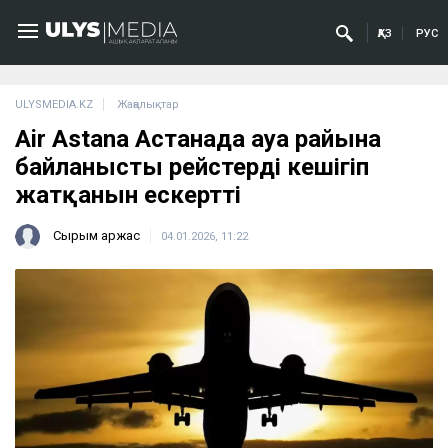
ҚАЗ
РУС
ULYSMEDIA.KZ
Жаңалықтар
Air Astana Астанада ауа райына
байланысты рейстердің кешігіп
жатқанын ескертті
Сырым Қаржас
04.01.2026, 11:22