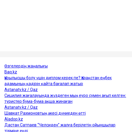
қымбаттап келеді. Бұған дейін оның бір тәуліктегі
құны 200 мың доллардан сәл асатын деңгейден 300
мың доллардан жоғары көрсеткішке дейін өскен.
Сонымен қатар, кемелерді сақтандыру құны да
қымбаттаған.
Достарыңмен бөліс
мұнай
Қазақстан
АҚШ
Украина