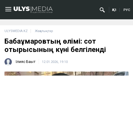
ҚАЗ
РУС
ULYSMEDIA.KZ
Жаңалықтар
Бабақұмаровтың өлімі: сот
отырысының күні белгіленді
Ілияс Бақыт
12.01.2026, 19:10