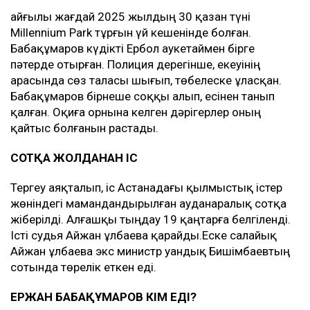
Қайғылы жағдай 2025 жылдың 30 қазан түні
Millennium Park тұрғын үй кешенінде болған.
Бабақұмаров күдікті Ербол Қаукетаймен бірге
пәтерде отырған. Полиция дерегінше, екеуінің
арасында сөз таласы шығып, төбелеске ұласқан.
Бабақұмаров бірнеше соққы алып, есінен танып
қалған. Оқиға орнына келген дәрігерлер оның
қайтыс болғанын растады.
СОТҚА ЖОЛДАНҒАН ІС
Тергеу аяқталып, іс Астанадағы қылмыстық істер
жөніндегі мамандандырылған ауданаралық сотқа
жіберілді. Алғашқы тыңдау 19 қаңтарға белгіленді.
Істі судья Айжан Құлбаева қарайды.Еске салайық
Айжан Құлбаева экс министр Қуандық Бишімбаевтың
сотында төрелік еткен еді.
ЕРЖАН БАБАҚҰМАРОВ КІМ ЕДІ?