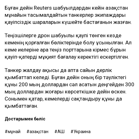
Новороссийск маңындағы терминалға танкер
жіберуге дайын кеме иелерінің қатары сиреп
барады.
Baltic Exchange деректеріне сәйкес, жұма күні КҚК
мұнайын Жерорта теңізіне тасымалдайтын
танкерлердің бір тәуліктегі табысы 400 мың
доллардан асты. Бұл - осы бағыттағы рекорд
көрсеткіш.
Бұған дейін Reuters шабуылдардан кейін Қазақстан
мұнайын тасымалдайтын танкерлер экипаждары
қауіпсіздік шараларын күшейте бастағанын жазған.
Теңізшілерге дрон шабуылы қаупі төнген кезде
кеменің қорғалған бөліктерінде болу ұсынылған. Ал
кеме иелеріне Қара теңіз порттарына кірмес бұрын
қауіп-қатерді мұқият бағалау керектігі ескертілген.
Танкер жалдау ақысы да апта сайын дерлік