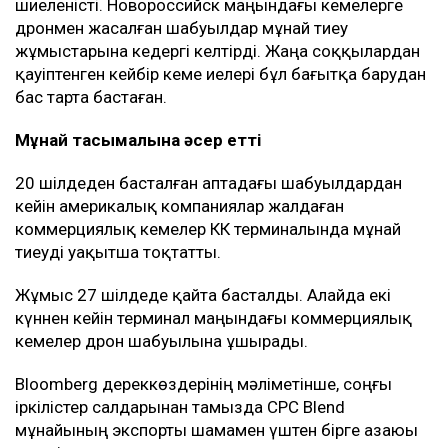
бағыты болып қала береді. Қазақстан әзірге мұндай
көлемдегі мұнайды басқа бағыттар арқылы
тасымалдай алмайды.
КҚК жүйесі арқылы әлемдік мұнайдың шамамен 2
пайызы тасымалданады. Оның едәуір бөлігі
Еуропадағы сатып алушыларға жөнелтіледі.
Кейінгі апталарда терминал маңындағы жағдай күрт
шиеленісті. Новороссийск маңындағы кемелерге
дронмен жасалған шабуылдар мұнай тиеу
жұмыстарына кедергі келтірді. Жаңа соққылардан
қауіптенген кейбір кеме иелері бұл бағытқа барудан
бас тарта бастаған.
Мұнай тасымалына әсер етті
20 шілдеден басталған аптадағы шабуылдардан
кейін америкалық компаниялар жалдаған
коммерциялық кемелер КҚК терминалында мұнай