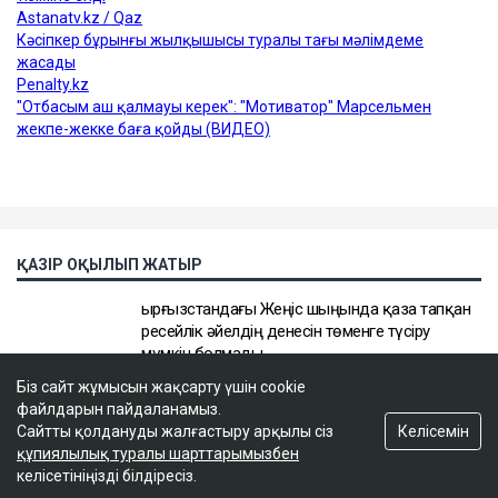
Біз сайт жұмысын жақсарту үшін cookie
файлдарын пайдаланамыз.
Келісемін
Сайтты қолдануды жалғастыру арқылы сіз
құпиялылық туралы шарттарымызбен
келісетініңізді білдіресіз.