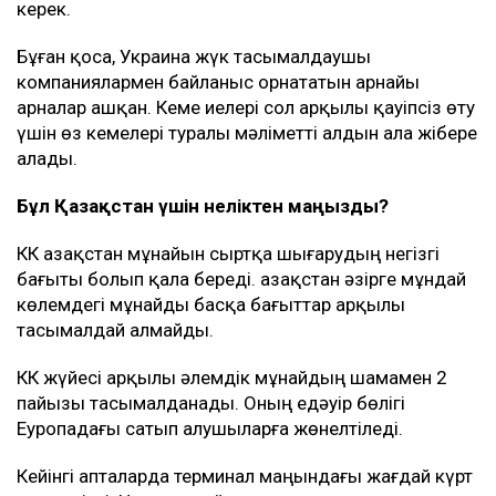
Киев Қара теңіздегі КҚК нысандарына, сондай-ақ,
Новороссийск маңындағы терминалға бет алған
Ресейге тиесілі емес танкерлерге шабуыл жасамауға
міндеттеме алған.
Алайда бірнеше шарт бар. Кемелер Ресей мұнайын
немесе Ресейдің басқа да жүгін тасымалдамауы,
Украина санкциясына ілікпеуі және Ресей
азаматтары мен компанияларына тиесілі болмауы
керек.
Бұған қоса, Украина жүк тасымалдаушы
компаниялармен байланыс орнататын арнайы
арналар ашқан. Кеме иелері сол арқылы қауіпсіз өту
үшін өз кемелері туралы мәліметті алдын ала жібере
алады.
Бұл Қазақстан үшін неліктен маңызды?
КҚК Қазақстан мұнайын сыртқа шығарудың негізгі