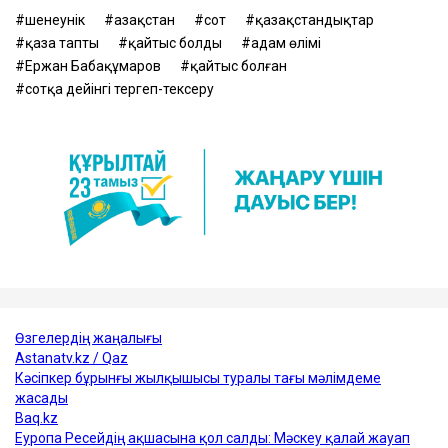
шенеунік
Қазақстан
сот
қазақстандықтар
қаза тапты
қайтыс болды
адам өлімі
Ержан Бабақұмаров
қайтыс болған
сотқа дейінгі тергеп-тексеру