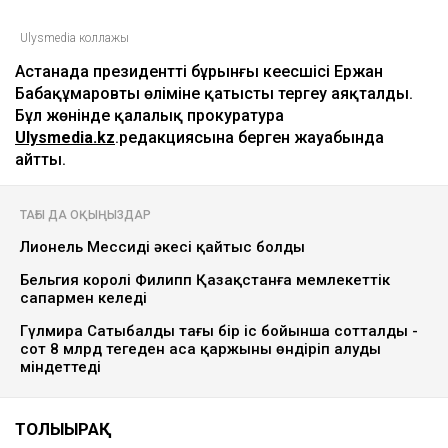
Ulysmedia коллажы
Астанада президенттің бұрынғы кеңесшісі Ержан
Бабақұмаровтың өліміне қатысты тергеу аяқталды.
Бұл жөнінде қалалық прокуратура
Ulysmedia.kz
.редакциясына берген жауабында
айтты.
ТАҒЫ ДА ОҚЫҢЫЗДАР
Лионель Мессидің әкесі қайтыс болды
Бельгия королі Филипп Қазақстанға мемлекеттік
сапармен келеді
Гүлмира Сатыбалды тағы бір іс бойынша сотталды -
сот 8 млрд теңгеден аса қаржыны өндіріп алуды
міндеттеді
ТОЛЫҒЫРАҚ