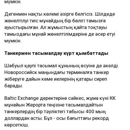
тиеуді уақытша тоқтатты.
Жұмыс 27 шілдеде қайта басталды. Алайда екі
күннен кейін терминал маңындағы коммерциялық
кемелер дрон шабуылына ұшырады.
Bloomberg дереккөздерінің мәліметінше, соңғы
іркілістер салдарынан тамызда CPC Blend
мұнайының экспорты шамамен үштен бірге азаюы
мүмкін.
Дегенмен нақты көлемі әзірге белгісіз. Шілдеде
жөнелтілуі тиіс мұнайдың бір бөлігі тамызға
ауыстырылған. Ал жұмыстың қайта тоқтауы
тамыздағы мұнай жөнелтілімдеріне де әсер етуі
мүмкін.
Танкермен тасымалдау күрт қымбаттады
Шабуыл қаупі тасымал құнының өсуіне де әкелді.