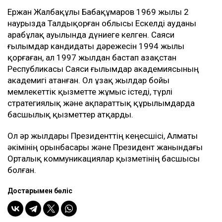
Ержан Жалбақұлы Бабақұмаров 1969 жылы 2
наурызда Талдықорған облысы Ескелді ауданы
Қарабұлақ ауылында дүниеге келген. Саяси
ғылымдар кандидаты дәрежесін 1994 жылы
қорғаған, ал 1997 жылдан бастап Қазақстан
Республикасы Саяси ғылымдар академиясының
академигі атанған. Ол ұзақ жылдар бойы
мемлекеттік қызметте жұмыс істеді, түрлі
стратегиялық және ақпараттық құрылымдарда
басшылық қызметтер атқарды.
Ол әр жылдары Президенттің кеңесшісі, Алматы
әкімінің орынбасары және Президент жанындағы
Орталық коммуникациялар қызметінің басшысы
болған.
Достарыңмен бөліс