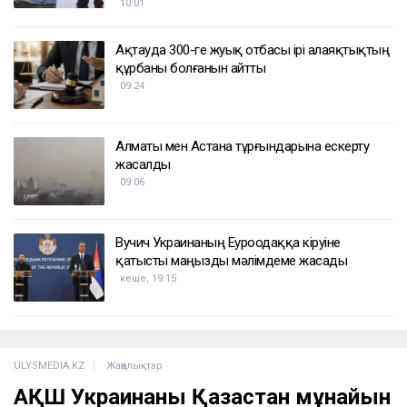
ҚАЗІР ОҚЫЛЫП ЖАТЫР
Қырғызстандағы Жеңіс шыңында қаза тапқан
ресейлік әйелдің денесін төменге түсіру
мүмкін болмады
10:01
Ақтауда 300-ге жуық отбасы ірі алаяқтықтың
құрбаны болғанын айтты
09:24
Алматы мен Астана тұрғындарына ескерту
жасалды
09:06