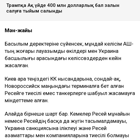
сілтеме жасаған Bloomberg жазды, деп хабарлайды
Ulysmedia.kz.
ТАҒЫ ДА ОҚЫҢЫЗДАР
Вучич Украинаның Еуроодаққа кіруіне қатысты маңызды
мәлімдеме жасады
Бельгия королі Филипп Қазақстанға мемлекеттік
сапармен келеді
Трампқа Ақ үйде 400 млн долларлық бал залын
салуға тыйым салынды
Мән-жайы
Басылым деректеріне сүйенсек, мұндай келісім АҚШ-
тың жоғары лауазымды өкілдері мен Украина
басшылығы арасындағы келіссөздерден кейін
жасалған.