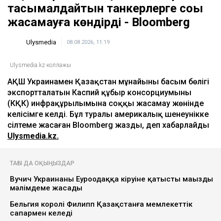
Вучич Украинаның Еуроодаққа кіруіне
қатысты маңызды мәлімдеме жасады
кеше, 19:15
ULYSMEDIA.KZ
Жаңалықтар
АҚШ Украинаны Қазақстан мұнайын
тасымалдайтын танкерлерге соққы
жасамауға көндірді - Bloomberg
Ulysmedia
08.08.2026, 11:19
Ulysmedia.kz коллажы
АҚШ Украинамен Қазақстан мұнайының басым бөлігі
экспортталатын Каспий құбыр консорциумының
(КҚК) инфрақұрылымына соққы жасамау жөнінде
келісімге келді. Бұл туралы америкалық шенеунікке