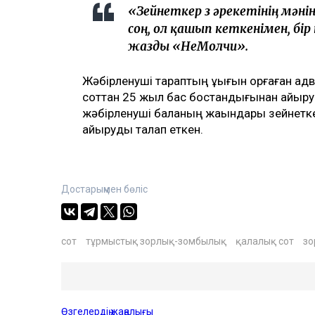
«Зейнеткер өз әрекетінің мәні
соң, ол қашып кеткенімен, бір
жазды «НеМолчи».
Жәбірленуші тараптың құқығын қорғаған а
соттан 25 жыл бас бостандығынан айыру
жәбірленуші баланың жақындары зейнетк
айыруды талап еткен.
Достарыңмен бөліс
сот
тұрмыстық зорлық-зомбылық
қалалық сот
зо