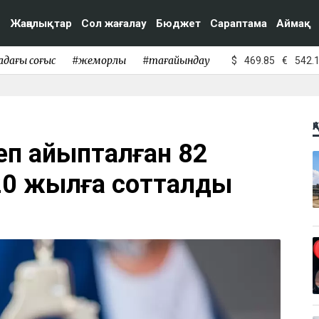
Жаңалықтар
Сол жағалау
Бюджет
Сараптама
Аймақ
адағы соғыс
#жемқорлық
#тағайындау
$
469.85
€
542.
Қ
еп айыпталған 82
20 жылға сотталды