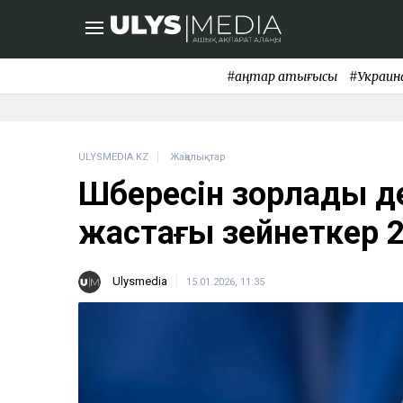
#қаңтар қақтығысы
#Украин
ULYSMEDIA.KZ
Жаңалықтар
Шөбересін зорлады д
жастағы зейнеткер 
Ulysmedia
15.01.2026, 11:35