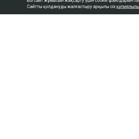
Біз сайт жұмысын жақсарту үшін cookie файлдарын п
Сайтты қолдануды жалғастыру арқылы сіз
құпиялылы
ULYSMEDIA.KZ
Жаңалықтар
100 жылқы дауына 
ақтөбелік жылқышыға
сыйлады