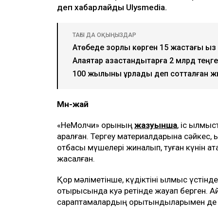
деп хабарлайды Ulysmedia.
ТАҒЫ ДА ОҚЫҢЫЗДАР
Ақтөбеде зорлық көрген 15 жастағы қ
Алаяқтар қазақстандықтарға 2 млрд теңг
100 жылқыны ұрлады деп сотталған жы
Мән-жай
«НеМолчи» қорының
жазуынша
, іс қылмы
қаралған. Тергеу материалдарына сәйкес, қ
отбасы мүшелері жиналып, туған күнін атап 
жасалған.
Қор мәліметінше, күдіктіні қылмыс үстінде
отырысында куә ретінде жауап берген. А
сараптамалардың қорытындыларымен де 