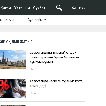
Қоғам
Ұстаным
Сұхбат
ҚАЗ
РУС
Ауа-райы
16
₽
5.78
АЗІР ОҚЫЛЫП ЖАТЫР
Қазақстандағы ірі мұнай өңдеу
зауыттарының бірінің басшысы
ауысуы мүмкін
16:18
Қазақстанда несиеге сұраныс күрт
төмендеді
15:52