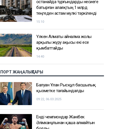
Қостанайда тұрғындарды несиеге
батырған алаяқтың 1 млрд
теңгеден астам мүлкі тәркіленді
15:10
Үлкен Алматы айналма жолы
арқылы жүру ақысы екі есе
қымбаттайды
14:40
СПОРТ ЖАҢАЛЫҚТАРЫ
Балуан Ұлан Рысқұл басшылық
қызметке тағайындалды
09:22, 06.03.2025
Енді чемпиондар Жәнібек
Әлімханұлынан қаша алмайтын
болды