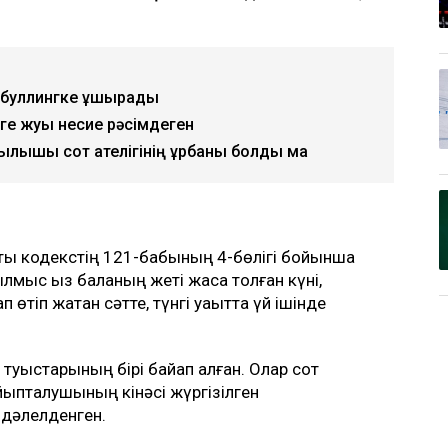
ыз буллингке ұшырады
еге жуық несие рәсімдеген
лқышы сот қателігінің құрбаны болды ма
стық кодекстің 121-бабының 4-бөлігі бойынша
ылмыс қыз баланың жеті жасқа толған күні,
өтіп жатқан сәтте, түнгі уақытта үй ішінде
 туыстарының бірі байқап қалған. Олар сот
йыпталушының кінәсі жүргізілген
дәлелденген.