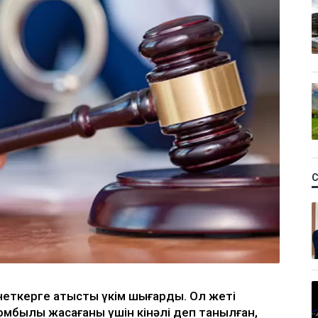
неткерге қатысты үкім шығарды. Ол жеті
мбылық жасағаны үшін кінәлі деп танылған,