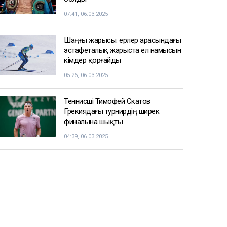
07:41, 06.03.2025
Шаңғы жарысы: ерлер арасындағы
эстафеталық жарыста ел намысын
кімдер қорғайды
05:26, 06.03.2025
Теннисші Тимофей Скатов
Грекиядағы турнирдің ширек
финалына шықты
04:39, 06.03.2025