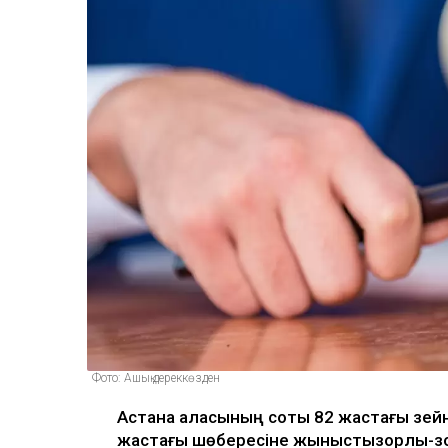
Фото: Ашық дереккөзден
Астана қаласының соты 82 жастағы зей
жастағы шөбересіне жыныстықзорлық-зо