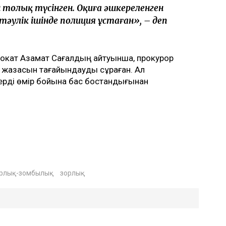
н толық түсінген. Оқиға әшкереленген
 тәулік ішінде полиция ұстаған», – деп
двокат Азамат Сағалдың айтуынша, прокурор
 жазасын тағайындауды сұраған. Ал
ерді өмір бойына бас бостандығынан
рлық-зомбылық
зорлық