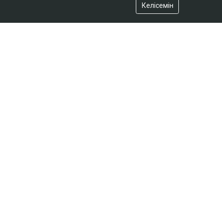
Келісемін
АЗІР ОҚЫЛЫП ЖАТЫР
Қазақстандағы ірі мұнай өңдеу
зауыттарының бірінің басшысы
ауысуы мүмкін
16:18
Қазақстанда несиеге сұраныс күрт