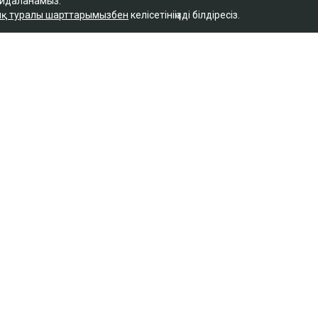
айдаланамыз.
қ туралы шарттарымызбен
келісетініңізді білдіресіз.
Қ
байланысты сотталған
 кәсіпкер пәтер