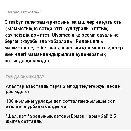
Ulysmedia.kz коллажы
Qirsabyn телеграм-арнасының әкімшілеріне қатысты
қылмыстық іс сотқа өтті. Бұл туралы Ұлттық
қауіпсіздік комитеті Ulysmedia.kz ресми сауалына
берген жауабында хабарлады. Редакцияның
мәліметінше, іс Астана қаласының қылмыстық істер
жөніндегі мамандандырылған ауданаралық
сотында қаралады.
ТАҒЫ ДА ОҚЫҢЫЗДАР
Алаяқтар қазақстандықтарға 2 млрд теңгеге жуық несие
рәсімдеген
100 жылқыны ұрлады деп сотталған жылқышы сот
қателігінің құрбаны болды ма
"Шал, кет!" ұранының авторы Ермек Нарымбай 2,5
жылға сотталды