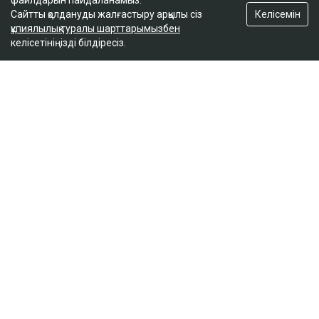
файлдарын пайдаланамыз.
Келісемін
Сайтты қолдануды жалғастыру арқылы сіз
Танымал блогер Қайсар Қамза Қазақстанға
құпиялылық туралы шарттарымызбен
экстрадицияланады
келісетініңізді білдіресіз.
11:00
ULYSMEDIA.KZ
Жаңалықтар
100 жылқы дауына байланысты
сотталған ақтөбелік жылқышыға
кәсіпкер пәтер сыйлады
Ulysmedia
05.08.2026, 11:30
Ulysmedia коллажы
100 жылқыға қатысты даудан кейін сотталып, кейін
рақымшылыққа іліккен ақтөбелік жылқышы Рахат
Сәрсеновке кәсіпкер пәтер сыйлады. Оған жаңа
баспананың кілті табысталды, деп