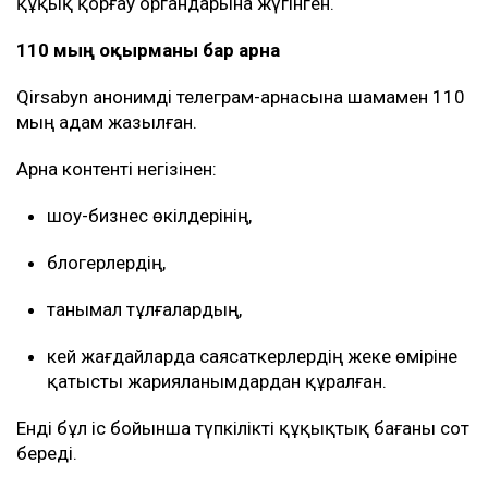
құқық қорғау органдарына жүгінген.
110 мың оқырманы бар арна
Qirsabyn анонимді телеграм-арнасына шамамен 110
мың адам жазылған.
Арна контенті негізінен:
шоу-бизнес өкілдерінің,
блогерлердің,
танымал тұлғалардың,
кей жағдайларда саясаткерлердің жеке өміріне
қатысты жарияланымдардан құралған.
Енді бұл іс бойынша түпкілікті құқықтық бағаны сот
береді.