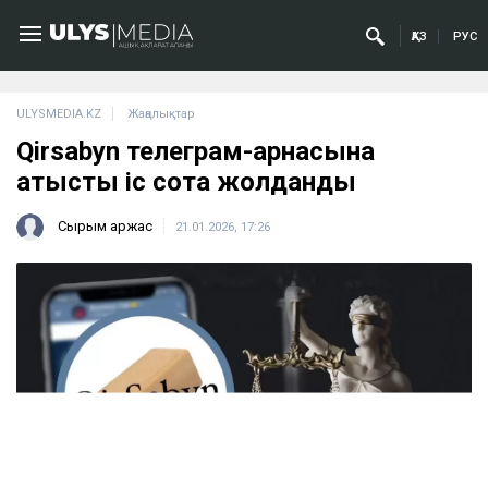
ҚАЗ
РУС
ULYSMEDIA.KZ
Жаңалықтар
Qirsabyn телеграм-арнасына
қатысты іс сотқа жолданды
Сырым Қаржас
21.01.2026, 17:26