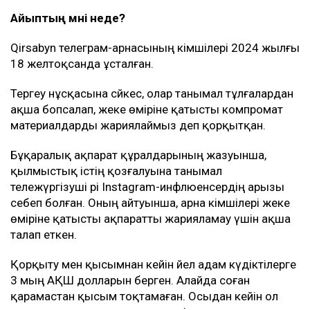
Айыптың мәні неде?
Qirsabyn телеграм-арнасының әкімшілері 2024 жылғы
18 желтоқсанда ұсталған.
Тергеу нұсқасына сәйкес, олар танымал тұлғалардан
ақша бопсалап, жеке өміріне қатысты компромат
материалдарды жариялаймыз деп қорқытқан.
Бұқаралық ақпарат құралдарының жазуынша,
қылмыстық істің қозғалуына танымал
тележүргізуші әрі Instagram-инфлюенсердің арызы
себеп болған. Оның айтуынша, арна әкімшілері жеке
өміріне қатысты ақпаратты жарияламау үшін ақша
талап еткен.
Қорқыту мен қысымнан кейін әйел адам күдіктілерге
3 мың АҚШ долларын берген. Алайда соған
қарамастан қысым тоқтамаған. Осыдан кейін ол