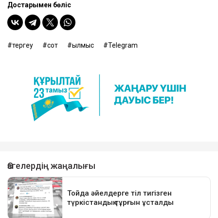
Достарыңмен бөліс
тергеу
сот
қылмыс
Telegram