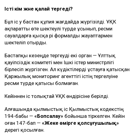
Істі кім және қалай тергеді?
Бұл іс әу бастан құпия жағдайда жүргізілді. ҰҚК
ақпаратты өте шектеулі түрде ұсынып, ресми
сауалдарға қысқа әрі формалды жауаптармен
шектеліп отырды.
Бастапқы кезеңде тергеуді екі орган — Ұлттық
қауіпсіздік комитеті мен Ішкі істер министрлігі
бірлесіп жүргізген. Ал күдіктілерді ұстауға қатысқан
Қаржылық мониторинг агенттігі істің тергелуіне
ресми түрде қатысы болмаған.
Кейіннен іс толықтай ҰҚК өндірісіне берілді.
Алғашында қылмыстық іс Қылмыстық кодекстің
194-бабы —
«Бопсалау»
бойынша тіркелген. Кейін
оған 147-бап —
«Жеке өмірге қолсұғушылық»
дерегі қосылған.