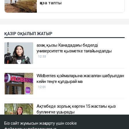
ҚАЗІР ОҚЫЛЫП ЖАТЫР
Қазақ қызы Канададағы беделді
университетте қызметке тағайындалды
12:33
Wildberries қоймаларына жасалған шабуылдан
кейін теңге құлдырай ма
12:01
Ақтөбеде зорлық көрген 15 жастағы қыз
буллингке ұшырады
11:43
Біз сайт жұмысын жақсарту үшін cookie