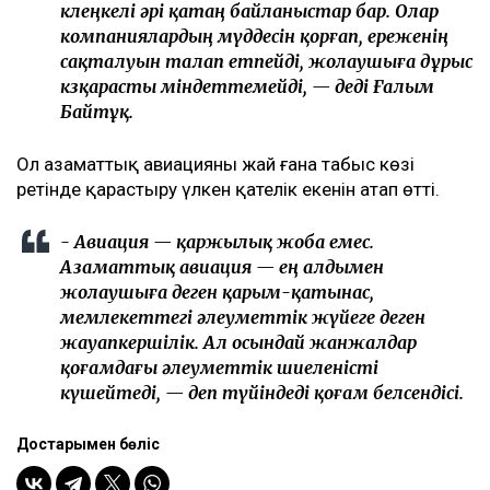
көлеңкелі әрі қатаң байланыстар бар. Олар
компаниялардың мүддесін қорғап, ереженің
сақталуын талап етпейді, жолаушыға дұрыс
көзқарасты міндеттемейді, — деді Ғалым
Байтұқ.
Ол азаматтық авиацияны жай ғана табыс көзі
ретінде қарастыру үлкен қателік екенін атап өтті.
- Авиация — қаржылық жоба емес.
Азаматтық авиация — ең алдымен
жолаушыға деген қарым-қатынас,
мемлекеттегі әлеуметтік жүйеге деген
жауапкершілік. Ал осындай жанжалдар
қоғамдағы әлеуметтік шиеленісті
күшейтеді, — деп түйіндеді қоғам белсендісі.
Достарыңмен бөліс