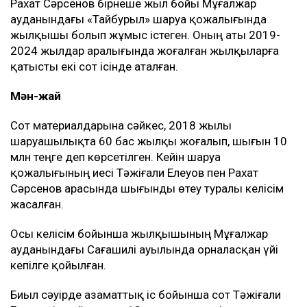
Рахат Сәрсенов бірнеше жыл бойы Мұғалжар
ауданындағы «Тайбурыл» шаруа қожалығында
жылқышы болып жұмыс істеген. Оның аты 2019-
2024 жылдар аралығында жоғалған жылқыларға
қатысты екі сот ісінде аталған.
Мән-жай
Сот материалдарына сәйкес, 2018 жылы
шаруашылықта 60 бас жылқы жоғалып, шығын 10
млн теңге деп көрсетілген. Кейін шаруа
қожалығының иесі Тәжіғали Елеуов пен Рахат
Сәрсенов арасында шығынды өтеу туралы келісім
жасалған.
Осы келісім бойынша жылқышының Мұғалжар
ауданындағы Сағашилі ауылында орналасқан үйі
кепілге қойылған.
Биыл сәуірде азаматтық іс бойынша сот Тәжіғали