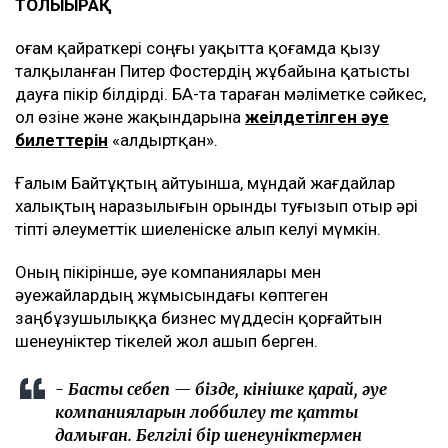
ТОЛЫҒЫРАҚ
Қоғам қайраткері соңғы уақытта қоғамда қызу
талқыланған Питер Фостердің жұбайына қатысты
дауға пікір білдірді. БАҚ-та тараған мәліметке сәйкес,
ол өзіне және жақындарына
жеңілдетілген әуе
билеттерін
«алдыртқан».
Ғалым Байтұқтың айтуынша, мұндай жағдайлар
халықтың наразылығын орынды туғызып отыр әрі
тіпті әлеуметтік шиеленіске алып келуі мүмкін.
Оның пікірінше, әуе компаниялары мен
әуежайлардың жұмысындағы көптеген
заңбұзушылыққа бизнес мүддесін қорғайтын
шенеуніктер тікелей жол ашып берген.
- Басты себеп — бізде, өкінішке қарай, әуе
компанияларын лоббилеу өте қатты
дамыған. Белгілі бір шенеуніктермен