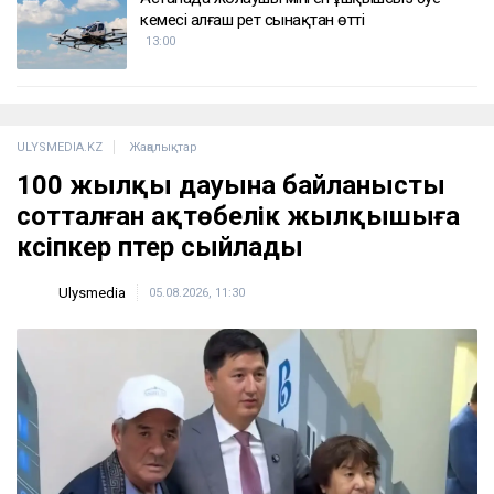
кемесі алғаш рет сынақтан өтті
13:00
ULYSMEDIA.KZ
Жаңалықтар
100 жылқы дауына байланысты
сотталған ақтөбелік жылқышыға
кәсіпкер пәтер сыйлады
Ulysmedia
05.08.2026, 11:30