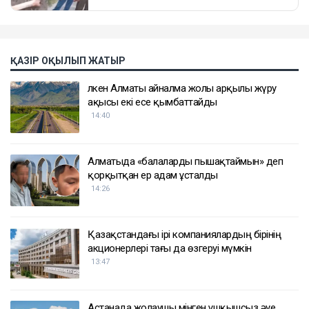
ҚАЗІР ОҚЫЛЫП ЖАТЫР
Үлкен Алматы айналма жолы арқылы жүру
ақысы екі есе қымбаттайды
14:40
Алматыда «балаларды пышақтаймын» деп
қорқытқан ер адам ұсталды
14:26
Қазақстандағы ірі компаниялардың бірінің
акционерлері тағы да өзгеруі мүмкін
13:47
Астанада жолаушы мінген ұшқышсыз әуе