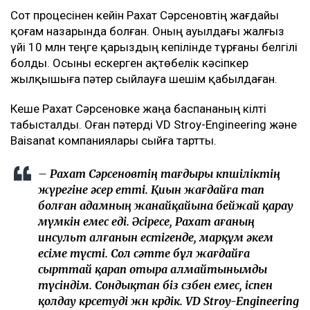
Сот процесінен кейін Рахат Сәрсеновтің жағдайы
қоғам назарында болған. Оның ауылдағы жалғыз
үйі 10 млн теңге қарыздың кепілінде тұрғаны белгілі
болды. Осыны ескерген ақтөбелік кәсіпкер
жылқышыға пәтер сыйлауға шешім қабылдаған.
Кеше Рахат Сәрсеновке жаңа баспананың кілті
табысталды. Оған пәтерді VD Stroy-Engineering және
Baisanat компаниялары сыйға тартты.
– Рахат Сәрсеновтің тағдыры көпшіліктің
жүрегіне әсер етті. Қиын жағдайға тап
болған адамның жанайқайына бейжай қарау
мүмкін емес еді. Әсіресе, Рахат ағаның
инсульт алғанын естігенде, марқұм әкем
есіме түсті. Сол сәтте бұл жағдайға
сырттай қарап отыра алмайтынымды
түсіндім. Сондықтан біз сөзбен емес, іспен
қолдау көрсетуді жөн көрдік. VD Stroy-Engineering