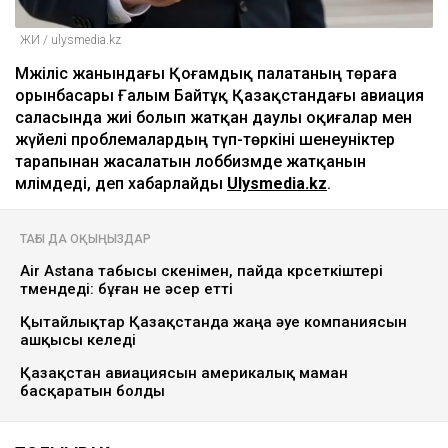
ЖИ / ulysmedia.kz
Мәжіліс жанындағы Қоғамдық палатаның төраға
орынбасары Ғалым Байтұқ Қазақстандағы авиация
саласында жиі болып жатқан даулы оқиғалар мен
жүйелі проблемалардың түп-төркіні шенеуніктер
тарапынан жасалатын лоббизмде жатқанын
мәлімдеді, деп хабарлайды
Ulysmedia.kz
.
ТАҒЫ ДА ОҚЫҢЫЗДАР
Air Astana табысы өскенімен, пайда көрсеткіштері
төмендеді: бұған не әсер етті
Қытайлықтар Қазақстанда жаңа әуе компаниясын
ашқысы келеді
Қазақстан авиациясын америкалық маман
басқаратын болды