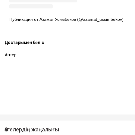
Публикация от Азамат Усимбеков (@azamat_ussimbekov)
Достарыңмен бөліс
пәтер