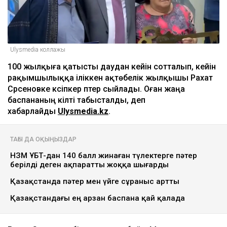
Ulysmedia коллажы
100 жылқыға қатысты даудан кейін сотталып, кейін
рақымшылыққа іліккен ақтөбелік жылқышы Рахат
Сәрсеновке кәсіпкер пәтер сыйлады. Оған жаңа
баспананың кілті табысталды, деп
хабарлайды
Ulysmedia.kz
.
ТАҒЫ ДА ОҚЫҢЫЗДАР
НЗМ ҰБТ-дан 140 балл жинаған түлектерге пәтер
берілді деген ақпаратты жоққа шығарды
Қазақстанда пәтер мен үйге сұраныс артты
Қазақстандағы ең арзан баспана қай қалада