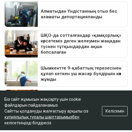
Біз сайт жұмысын жақсарту үшін cookie
файлдарын пайдаланамыз.
Келісемін
Сайтты қолдануды жалғастыру арқылы сіз
құпиялылық туралы шарттарымызбен
келісетініңізді білдіресіз.