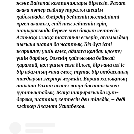
және Baisanat компаниялары бірлесіп, Рахат
ағаға пәтер сыйлау туралы шешім
қабылдады. Өмірдің бейнетін жеткілікті
көрген ағамыз, енді тек зейнетін көріп,
шаңырағында береке мен бақыт кетпесін.
Алпысқа жасқа толғанын ескеріп, ағамыздың
иығына шапан да жаптық. Біз бұл істі
жариялау үшін емес, адамға қолдау көрсету
үшін бардық. Өзгенің қайғысына бейжай
қарамай, қол ұшын соза білсек, бір ғана игі іс
бір адамның ғана емес, тұтас бір отбасының
тағдырын өзгертуі мүмкін. Барша халықтың
атынан Рахат ағаны жаңа баспанасымен
құттықтадық. Жаңа шаңырағында құт-
береке, шаттық кетпесін деп тіледік, – деді
кәсіпкер Азамат Усимбеков.