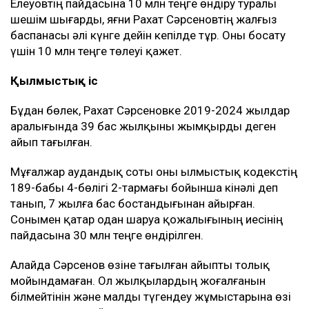
Елеуовтің пайдасына 10 млн теңге өндіру туралы
шешім шығарды, яғни Рахат Сәрсеновтің жалғыз
баспанасы әлі күнге дейін кепілде тұр. Оны босату
үшін 10 млн теңге төлеуі қажет.
Қылмыстық іс
Бұдан бөлек, Рахат Сәрсеновке 2019-2024 жылдар
аралығында 39 бас жылқыны жымқырды деген
айып тағылған.
Мұғалжар аудандық соты оны Қылмыстық кодекстің
189-бабы 4-бөлігі 2-тармағы бойынша кінәлі деп
танып, 7 жылға бас бостандығынан айырған.
Сонымен қатар одан шаруа қожалығының иесінің
пайдасына 30 млн теңге өндірілген.
Алайда Сәрсенов өзіне тағылған айыпты толық
мойындамаған. Ол жылқылардың жоғалғанын
білмейтінін және малды түгендеу жұмыстарына өзі