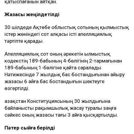
қатыспағанын айтқан.
Жазасы жеңілдетілді
30 шілдеде Ақтөбе облыстық сотының қылмыстық
істер жөніндегі сот алқасы істі апелляциялық
тәртіпте қарады.
Апелляциялық сот оның әрекетін Қылмыстық
кодекстің 189-бабының 4-бөлігінің 2-тармағынан
189-бабының 1-бөлігіне қайта саралады.
Нәтижесінде 7 жылдық бас бостандығынан айыру
жазасы 6 айға бас бостандығын шектеуге
өзгертілді.
Қазақстан Конституциясының 30 жылдығына
байланысты рақымшылық жасау туралы заңға
сәйкес оның жазасы тағы 3 айға қысқартылды.
Пәтер сыйға берілді