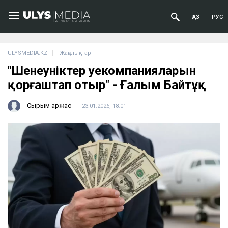
ҚАЗ
РУС
ULYSMEDIA.KZ
Жаңалықтар
"Шенеуніктер әуекомпанияларын
қорғаштап отыр" - Ғалым Байтұқ
Сырым Қаржас
23.01.2026, 18:01