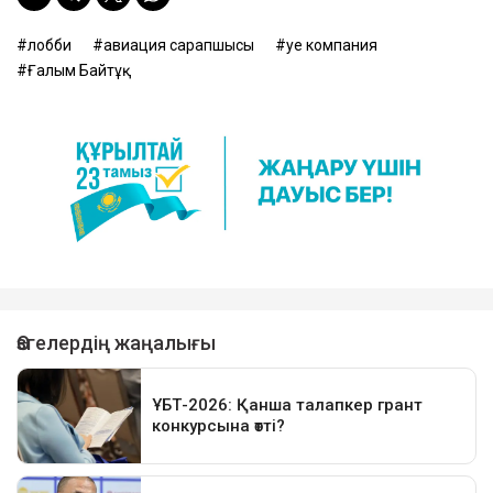
лобби
авиация сарапшысы
әуе компания
Ғалым Байтұқ