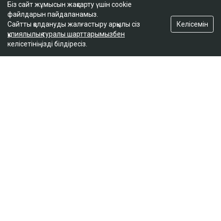
Біз сайт жұмысын жақсарту үшін cookie
күтеді
файлдарын пайдаланамыз.
17:59
Келісемін
Сайтты қолдануды жалғастыру арқылы сіз
құпиялылық туралы шарттарымызбен
келісетініңізді білдіресіз.
Тимур Турлов Нұрәлі Әлиевке тиесілі болған
компанияны сатып алды
17:20
ULYSMEDIA.KZ
Жаңалықтар
100 жылқы дауына байланысты
сотталған ақтөбелік жылқышыға
кәсіпкер пәтер сыйлады
Ulysmedia
05.08.2026, 11:30
Ulysmedia коллажы
100 жылқыға қатысты даудан кейін сотталып, кейін