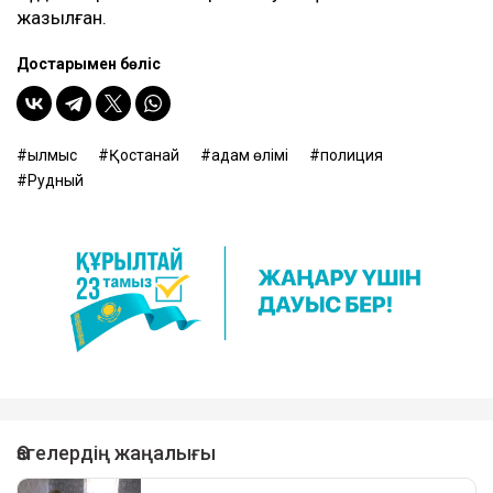
жазылған.
Достарыңмен бөліс
қылмыс
Қостанай
адам өлімі
полиция
Рудный