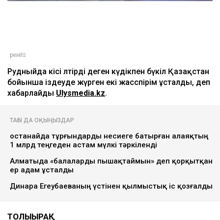
pexels
Рудныйда кісі өлтірді деген күдікпен бүкіл Қазақстан
бойынша іздеуде жүрген екі жасөспірім ұсталды, деп
хабарлайды
Ulysmedia.kz
.
ТАҒЫ ДА ОҚЫҢЫЗДАР
Қостанайда тұрғындарды несиеге батырған алаяқтың
1 млрд теңгеден астам мүлкі тәркіленді
Алматыда «балаларды пышақтаймын» деп қорқытқан
ер адам ұсталды
Динара Егеубаеваның үстінен қылмыстық іс қозғалды
ТОЛЫҒЫРАҚ