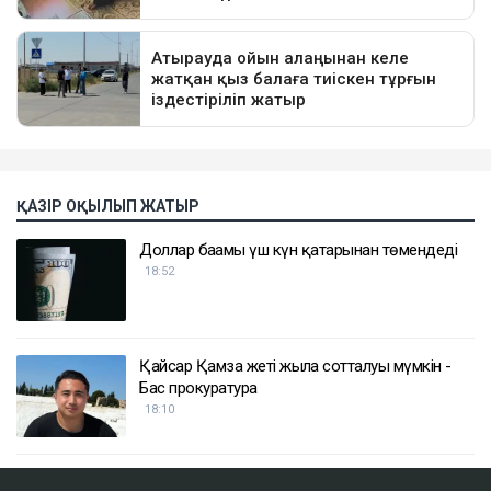
ҚАЗІР ОҚЫЛЫП ЖАТЫР
Доллар бағамы үш күн қатарынан төмендеді
18:52
Қайсар Қамза жеті жылға сотталуы мүмкін -
Бас прокуратура
18:10
Қазақстанда кімдер 2,4 млн теңге жалақы