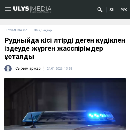
ҚАЗ
РУС
ULYSMEDIA.KZ
Жаңалықтар
Рудныйда кісі өлтірді деген күдікпен
іздеуде жүрген жасөспірімдер
ұсталды
Сырым Қаржас
24.01.2026, 13:38