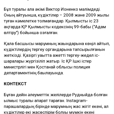
Бұл туралы қала әкімі Виктор Ионенко мәлімдеді.
Оның айтуынша, күдіктілер – 2008 және 2009 жылы
туған кәмелетке толмағандар. Қылмыстық іс 23
қаңтарда ҚР Қылмыстық кодексінің 99-бабы ("Адам
өлтіру") бойынша қозғалған.
Қала басшысы марқұмның жақындарына көңіл айтып,
күдіктілердің тергеу органдарына тапсырылғанын
жеткізді. Қазіргі уақытта қажетті тергеу-жедел іс-
шаралары жүргізіліп жатыр. Іс ҚР Ішкі істер
министрлігі мен Қостанай облысы полиция
департаментінің бақылауында.
КОНТЕКСТ
Бұған дейін әлеуметтік желілерде Рудныйда болған
қылмыс туралы ақпарат тараған. Instagram-
парақшалардың бірінде марқұмның жас жігіт екені, ал
күдіктілер екі жасөспірім болуы мүмкін екені