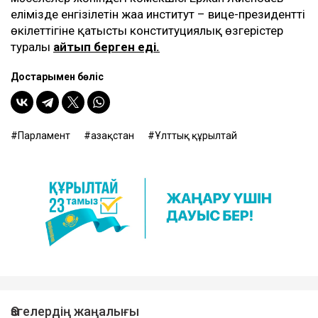
елімізде енгізілетін жаңа институт – вице-президенттің
өкілеттігіне қатысты конституциялық өзгерістер
туралы
айтып берген еді.
Достарыңмен бөліс
Парламент
Қазақстан
Ұлттық құрылтай