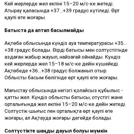
Кей жерлерде жел екпіні 15–20 м/с-ке жетеді.
Атырау қаласында +37…+39 градус күтіледі. Өрт
қаупі өте жоғары.
Батыста да аптап басылмайды
Ақтөбе облысында күндіз ауа температурасы +35…
+38 градус болады. Өңірдің батысы мен солтүстігінде
аздаған жаңбыр жауып, найзағай ойнайды. Күндіз
кей жерлерде жел 15–18 м/с-ке дейін күшейеді.
Ақтөбеде +36…+38 градус болжанып отыр.
Облыстың басым бөлігінде өрт қаупі өте жоғары.
Маңғыстау облысында негізгі қолайсыз құбылыс -
қатты жел. Күндіз облыстың батысы, оңтүстігі және
орталығында жел екпіні 15–20 м/с-ке дейін жетеді.
Солтүстік-шығыс пен орталықта өрт қаупі өте
жоғары, ал Ақтауда жоғары деңгейде болады.
Солтүстікте шаңды дауыл болуы мүмкін