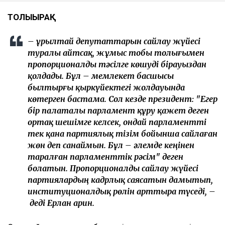
ТОЛЫҒЫРАҚ
– Құрылтай депутаттарын сайлау жүйесі
туралы айтсақ, жұмыс тобы толығымен
пропорционалды тәсілге көшуді бірауыздан
қолдады. Бұл – мемлекет басшысы
былтырғы қыркүйектегі жолдауында
көтерген бастама. Сол кезде президент: "Егер
бір палаталы парламент құру қажет деген
ортақ шешімге келсек, ондай парламентті
тек қана партиялық тізім бойынша сайлаған
жөн деп санаймын. Бұл – әлемде кеңінен
таралған парламенттік рәсім" деген
болатын. Пропорционалды сайлау жүйесі
партиялардың кадрлық саясатын дамытып,
институционалдық рөлін арттыра түседі, –
деді Ерлан Қарин.