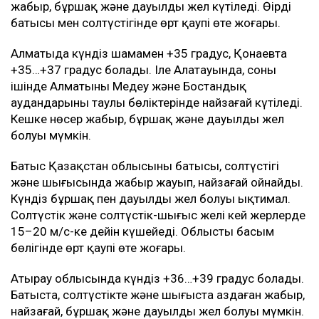
жаңбыр, бұршақ және дауылды жел күтіледі. Өңірдің
батысы мен солтүстігінде өрт қаупі өте жоғары.
Алматыда күндіз шамамен +35 градус, Қонаевта
+35…+37 градус болады. Іле Алатауында, соның
ішінде Алматының Медеу және Бостандық
аудандарының таулы бөліктерінде найзағай күтіледі.
Кешке нөсер жаңбыр, бұршақ және дауылды жел
болуы мүмкін.
Батыс Қазақстан облысының батысы, солтүстігі
және шығысында жаңбыр жауып, найзағай ойнайды.
Күндіз бұршақ пен дауылды жел болуы ықтимал.
Солтүстік және солтүстік-шығыс желі кей жерлерде
15–20 м/с-ке дейін күшейеді. Облыстың басым
бөлігінде өрт қаупі өте жоғары.
Атырау облысында күндіз +36…+39 градус болады.
Батыста, солтүстікте және шығыста аздаған жаңбыр,
найзағай, бұршақ және дауылды жел болуы мүмкін.