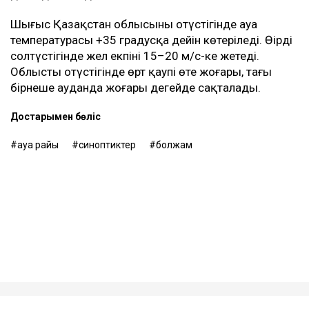
Шығыс Қазақстан облысының оңтүстігінде ауа
температурасы +35 градусқа дейін көтеріледі. Өңірдің
солтүстігінде жел екпіні 15–20 м/с-ке жетеді.
Облыстың оңтүстігінде өрт қаупі өте жоғары, тағы
бірнеше ауданда жоғары деңгейде сақталады.
Достарыңмен бөліс
ауа райы
синоптиктер
болжам