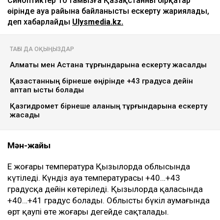
Синоптиктер 10 тамызға Қазақстанның бірқатар
өңірінде ауа райына байланысты ескерту жариялады,
деп хабарлайды
Ulysmedia.kz.
ТАҒЫ ДА ОҚЫҢЫЗДАР
Алматы мен Астана тұрғындарына ескерту жасалды
Қазақстанның бірнеше өңірінде +43 градусқа дейін
аптап ыстық болады
Қазгидромет бірнеше қаланың тұрғындарына ескерту
жасады
Мән-жайы
Ең жоғары температура Қызылорда облысында
күтіледі. Күндіз ауа температурасы +40…+43
градусқа дейін көтеріледі. Қызылорда қаласында
+40…+41 градус болады. Облыстың бүкіл аумағында
өрт қаупі өте жоғары деңгейде сақталады.