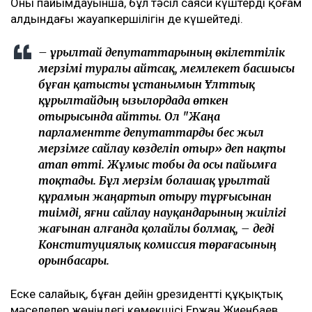
Оның пайымдауынша, бұл тәсіл саяси күштердің қоғам
алдындағы жауапкершілігін де күшейтеді.
– Құрылтай депутаттарының өкілеттілік
мерзімі туралы айтсақ, мемлекет басшысы
бұған қатысты ұстанымын Ұлттық
құрылтайдың Қызылордада өткен
отырысында айтты. Ол "Жаңа
парламентте депутаттарды бес жыл
мерзімге сайлау көзделіп отыр» деп нақты
атап өтті. Жұмыс тобы да осы пайымға
тоқтады. Бұл мерзім болашақ Құрылтай
құрамын жаңартып отыру тұрғысынан
тиімді, яғни сайлау науқандарының жиілігі
жағынан алғанда қолайлы болмақ, – деді
Конституциялық комиссия төрағасының
орынбасары.
Еске салайық, бұған дейін gрезиденттің құқықтық
мәселелер жөніндегі көмекшісі Ержан Жиенбаев