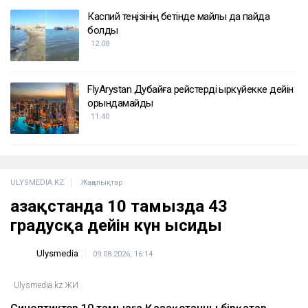
Каспий теңізінің бетінде майлы дақ пайда
болды
12:08
FlyArystan Дубайға рейстерді қыркүйекке дейін
орындамайды
11:40
ULYSMEDIA.KZ
Жаңалықтар
Қазақстанда 10 тамызда 43
градусқа дейін күн ысиды
Ulysmedia
09.08.2026, 16:14
Ulysmedia.kz ЖИ