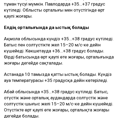
тұман түсуі мүмкін. Павлодарда +35…+37 градус
күтіледі. Облыстың орталығы мен оңтүстігінде өрт
қаупі жоғары.
Елдің орталығында да ыстық болады
Ақмола облысында күндіз +35…+38 градус күтіледі.
Батыс пен солтүстікте жел 15–20 м/с-ке дейін
күшейеді. Көкшетауда +36…+38 градус болады.
Өңірдің батысында өрт қаупі өте жоғары, орталығында
жоғары деңгейде сақталады.
Астанада 10 тамызда қатты ыстық болады. Күндіз
ауа температурасы +35 градусқа дейін көтеріледі.
Абай облысында +35…+38 градус күтіледі. Батыс,
оңтүстік және орталық аудандарда солтүстік және
солтүстік-шығыс желі 15–20 м/с-ке дейін күшейеді.
Оңтүстікте өрт қаупі өте жоғары, орталықта жоғары
деңгейде болады.