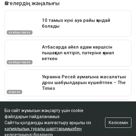
Біз сайт жұмысын жақсарту үшін cookie
файлдарын пайдаланамыз.
Келісемін
Сайтты қолдануды жалғастыру арқылы сіз
құпиялылық туралы шарттарымызбен
келісетініңізді білдіресіз.