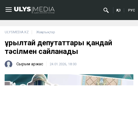
ҚАЗ
РУС
ULYSMEDIA.KZ
Жаңалықтар
Құрылтай депутаттары қандай
тәсілмен сайланады
Сырым Қаржас
24.01.2026, 18:00