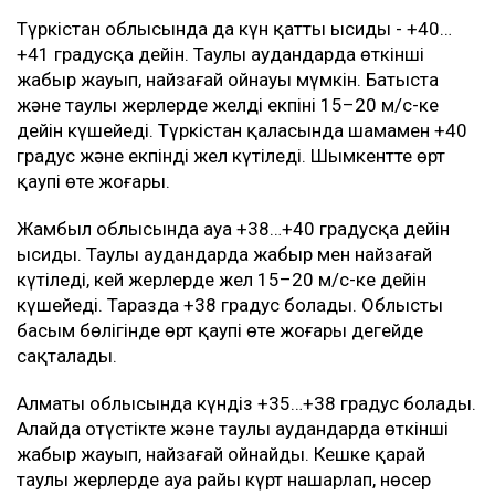
Түркістан облысында да күн қатты ысиды - +40…
+41 градусқа дейін. Таулы аудандарда өткінші
жаңбыр жауып, найзағай ойнауы мүмкін. Батыста
және таулы жерлерде желдің екпіні 15–20 м/с-ке
дейін күшейеді. Түркістан қаласында шамамен +40
градус және екпінді жел күтіледі. Шымкентте өрт
қаупі өте жоғары.
Жамбыл облысында ауа +38…+40 градусқа дейін
ысиды. Таулы аудандарда жаңбыр мен найзағай
күтіледі, кей жерлерде жел 15–20 м/с-ке дейін
күшейеді. Таразда +38 градус болады. Облыстың
басым бөлігінде өрт қаупі өте жоғары деңгейде
сақталады.
Алматы облысында күндіз +35…+38 градус болады.
Алайда оңтүстікте және таулы аудандарда өткінші
жаңбыр жауып, найзағай ойнайды. Кешке қарай
таулы жерлерде ауа райы күрт нашарлап, нөсер