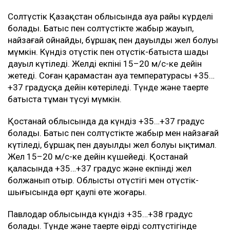
Солтүстік Қазақстан облысында ауа райы күрделі
болады. Батыс пен солтүстікте жаңбыр жауып,
найзағай ойнайды, бұршақ пен дауылды жел болуы
мүмкін. Күндіз оңтүстік пен оңтүстік-батыста шаңды
дауыл күтіледі. Желдің екпіні 15–20 м/с-ке дейін
жетеді. Соған қарамастан ауа температурасы +35…
+37 градусқа дейін көтеріледі. Түнде және таңертең
батыста тұман түсуі мүмкін.
Қостанай облысында да күндіз +35…+37 градус
болады. Батыс пен солтүстікте жаңбыр мен найзағай
күтіледі, бұршақ пен дауылды жел болуы ықтимал.
Жел 15–20 м/с-ке дейін күшейеді. Қостанай
қаласында +35…+37 градус және екпінді жел
болжанып отыр. Облыстың оңтүстігі мен оңтүстік-
шығысында өрт қаупі өте жоғары.
Павлодар облысында күндіз +35…+38 градус
болады. Түнде және таңертең өңірдің солтүстігінде