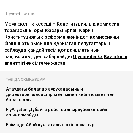
Ulysmedia коллажы
Мемлекеттік кеңесші – Конституциялық комиссия
төрағасының орынбасары Ерлан Қарин
Конституциялық реформа жөніндегі комиссияның
бірінші отырысында Құрылтай депутаттарын
сайлауда қандай тәсіл қолданылатынын
нақтылады, деп хабарлайды
Ulysmedia.kz
Kazinform
агенттігіне
сілтеме жасап.
ТАҒЫ ДА ОҚЫҢЫЗДАР
Ақтаудағы балалар ауруханасының
директоры жасөспірім өлімінен кейін қызметінен
босатылды
FlyArystan Дубайға рейстерді қыркүйекке дейін
орындамайды
Елімізде Абай күні аталып өтіліп жатыр