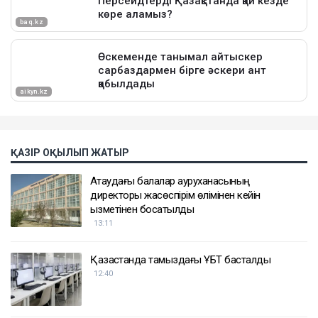
ҚАЗІР ОҚЫЛЫП ЖАТЫР
Ақтаудағы балалар ауруханасының
директоры жасөспірім өлімінен кейін
қызметінен босатылды
13:11
Қазақстанда тамыздағы ҰБТ басталды
12:40