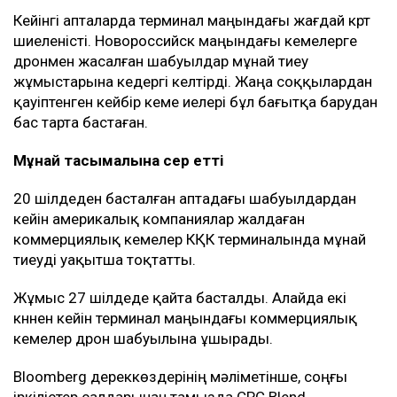
Бұл Қазақстан үшін неліктен маңызды?
КҚК Қазақстан мұнайын сыртқа шығарудың негізгі
бағыты болып қала береді. Қазақстан әзірге мұндай
көлемдегі мұнайды басқа бағыттар арқылы
тасымалдай алмайды.
КҚК жүйесі арқылы әлемдік мұнайдың шамамен 2
пайызы тасымалданады. Оның едәуір бөлігі
Еуропадағы сатып алушыларға жөнелтіледі.
Кейінгі апталарда терминал маңындағы жағдай күрт
шиеленісті. Новороссийск маңындағы кемелерге
дронмен жасалған шабуылдар мұнай тиеу
жұмыстарына кедергі келтірді. Жаңа соққылардан
қауіптенген кейбір кеме иелері бұл бағытқа барудан
бас тарта бастаған.
Мұнай тасымалына әсер етті