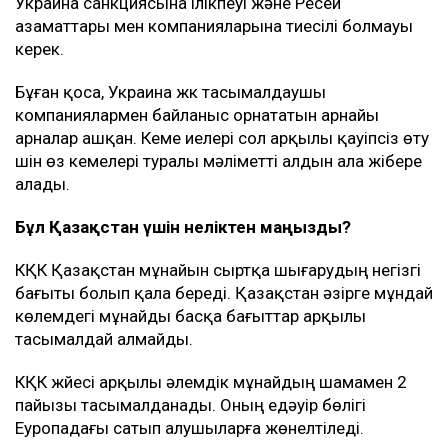
басшылығы арасындағы келіссөздерден кейін
жасалған.
Киев Қара теңіздегі КҚК нысандарына, сондай-ақ,
Новороссийск маңындағы терминалға бет алған
Ресейге тиесілі емес танкерлерге шабуыл жасамауға
міндеттеме алған.
Алайда бірнеше шарт бар. Кемелер Ресей мұнайын
немесе Ресейдің басқа да жүгін тасымалдамауы,
Украина санкциясына ілікпеуі және Ресей
азаматтары мен компанияларына тиесілі болмауы
керек.
Бұған қоса, Украина жүк тасымалдаушы
компаниялармен байланыс орнататын арнайы
арналар ашқан. Кеме иелері сол арқылы қауіпсіз өту
үшін өз кемелері туралы мәліметті алдын ала жібере
алады.