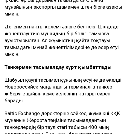
20 шілдеден басталған аптадағы шабуылдардан
кейін америкалық компаниялар жалдаған
коммерциялық кемелер КҚК терминалында мұнай
тиеуді уақытша тоқтатты.
Жұмыс 27 шілдеде қайта басталды. Алайда екі
күннен кейін терминал маңындағы коммерциялық
кемелер дрон шабуылына ұшырады.
Bloomberg дереккөздерінің мәліметінше, соңғы
іркілістер салдарынан тамызда CPC Blend
мұнайының экспорты шамамен үштен бірге азаюы
мүмкін.
Дегенмен нақты көлемі әзірге белгісіз. Шілдеде
жөнелтілуі тиіс мұнайдың бір бөлігі тамызға
ауыстырылған. Ал жұмыстың қайта тоқтауы
тамыздағы мұнай жөнелтілімдеріне де әсер етуі
мүмкін.