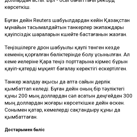
Танкермен тасымалдау күрт қымбаттады
Шабуыл қаупі тасымал құнының өсуіне де әкелді.
Новороссийск маңындағы терминалға танкер
жіберуге дайын кеме иелерінің қатары сиреп
барады.
Baltic Exchange деректеріне сәйкес, жұма күні КҚК
мұнайын Жерорта теңізіне тасымалдайтын
танкерлердің бір тәуліктегі табысы 400 мың
доллардан асты. Бұл - осы бағыттағы рекорд
көрсеткіш.
Бұған дейін Reuters шабуылдардан кейін Қазақстан
мұнайын тасымалдайтын танкерлер экипаждары
қауіпсіздік шараларын күшейте бастағанын жазған.
Теңізшілерге дрон шабуылы қаупі төнген кезде
кеменің қорғалған бөліктерінде болу ұсынылған. Ал
кеме иелеріне Қара теңіз порттарына кірмес бұрын