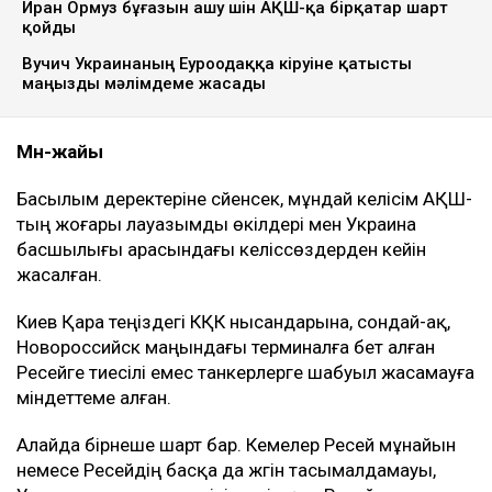
бөлігі экспортталатын Каспий құбыр
консорциумының (КҚК) инфрақұрылымына соққы
жасамау жөнінде келісімге келді. Бұл туралы
америкалық шенеунікке сілтеме жасаған Bloomberg
жазды, деп хабарлайды
Ulysmedia.kz.
ТАҒЫ ДА ОҚЫҢЫЗДАР
Түркия Ресей мен Украинаға Қара теңіздегі кемелерге
шабуылды тоқтатуды ұсынды
Иран Ормуз бұғазын ашу үшін АҚШ-қа бірқатар шарт
қойды
Вучич Украинаның Еуроодаққа кіруіне қатысты
маңызды мәлімдеме жасады
Мән-жайы
Басылым деректеріне сүйенсек, мұндай келісім АҚШ-
тың жоғары лауазымды өкілдері мен Украина