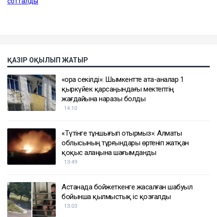
ҚАЗІР ОҚЫЛЫП ЖАТЫР
«Қора секілді»: Шымкентте ата-аналар 1
қыркүйек қарсаңындағы мектептің
жағдайына наразы болды