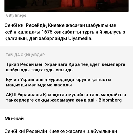
Getty Images
Сенбі күні Ресейдің Киевке жасаған шабуылынан
кейін қаладағы 1676 көпқабатты тұрғын үй жылусыз
қалғанын, деп хабарлайды Ulysmedia.
ТАҒЫ ДА ОҚЫҢЫЗДАР
Түркия Ресей мен Украинаға Қара теңіздегі кемелерге
шабуылды тоқтатуды ұсынды
Вучич Украинаның Еуроодаққа кіруіне қатысты
маңызды мәлімдеме жасады
АҚШ Украинаны Қазақстан мұнайын тасымалдайтын
танкерлерге соққы жасамауға көндірді - Bloomberg
Мән-жай
Сенбі күні Ресейдің Киевке жасаған шабуылынан