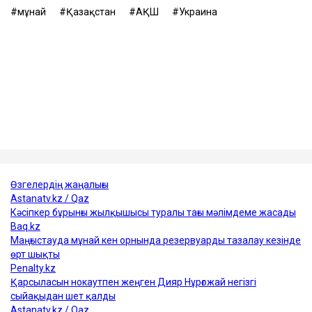
қауіп-қатерді мұқият бағалау керектігі ескертілген.
Танкер жалдау ақысы да апта сайын дерлік
қымбаттап келеді. Бұған дейін оның бір тәуліктегі
құны 200 мың доллардан сәл асатын деңгейден 300
мың доллардан жоғары көрсеткішке дейін өскен.
Сонымен қатар, кемелерді сақтандыру құны да
қымбаттаған.
Достарыңмен бөліс
мұнай
Қазақстан
АҚШ
Украина