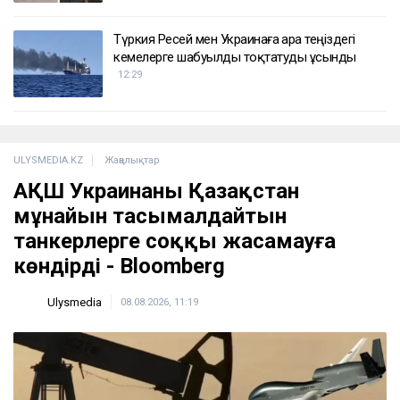
14:10
«Түтінге тұншығып отырмыз»: Алматы
облысының тұрғындары өртеніп жатқан
қоқыс алаңына шағымданды
13:49
Астанада бойжеткенге жасалған шабуыл
бойынша қылмыстық іс қозғалды
13:03
Түркия Ресей мен Украинаға Қара теңіздегі
кемелерге шабуылды тоқтатуды ұсынды
12:29
ULYSMEDIA.KZ
Жаңалықтар
АҚШ Украинаны Қазақстан