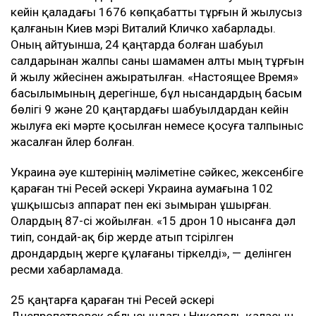
кейін қаладағы 1676 көпқабатты тұрғын үй жылусыз
қалғанын Киев мэрі Виталий Кличко хабарлады.
Оның айтуынша, 24 қаңтарда болған шабуыл
салдарынан жалпы саны шамамен алты мың тұрғын
үй жылу жүйесінен ажыратылған. «Настоящее Время»
басылымының дерегінше, бұл нысандардың басым
бөлігі 9 және 20 қаңтардағы шабуылдардан кейін
жылуға екі мәрте қосылған немесе қосуға талпыныс
жасалған үйлер болған.
Украина әуе күштерінің мәліметіне сәйкес, жексенбіге
қараған түні Ресей әскері Украина аумағына 102
ұшқышсыз аппарат пен екі зымыран ұшырған.
Олардың 87-сі жойылған. «15 дрон 10 нысанға дәл
тиіп, сондай-ақ бір жерде атып түсірілген
дрондардың жерге құлағаны тіркелді», — делінген
ресми хабарламада.
25 қаңтарға қараған түні Ресей әскері