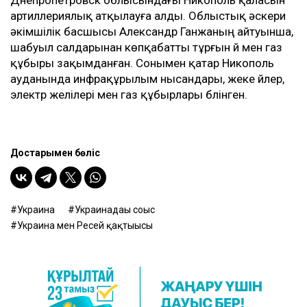
Днепропетровск облысындағы Никополь қаласын
артиллериялық атқылауға алды. Облыстық әскери
әкімшілік басшысы Александр Ганжаның айтуынша,
шабуыл салдарынан көпқабатты тұрғын үй мен газ
құбыры зақымданған. Сонымен қатар Никополь
ауданында инфрақұрылым нысандары, жеке үйлер,
электр желілері мен газ құбырлары бүлінген.
Достарыңмен бөліс
Украина
Украинадағы соғыс
Украина мен Ресей қақтығысы