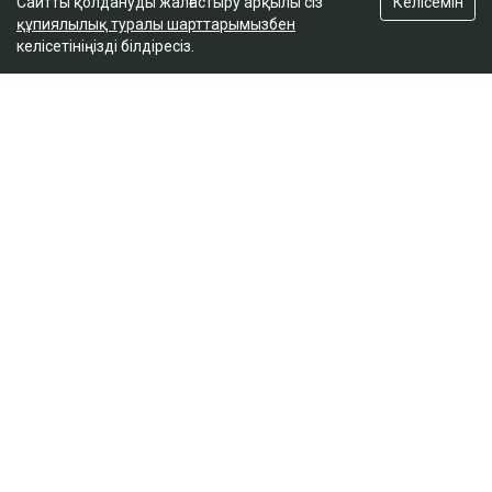
Келісемін
Сайтты қолдануды жалғастыру арқылы сіз
құпиялылық туралы шарттарымызбен
келісетініңізді білдіресіз.
ҚАЗІР ОҚЫЛЫП ЖАТЫР
«Қора секілді»: Шымкентте ата-аналар 1
қыркүйек қарсаңындағы мектептің
жағдайына наразы болды
14:10
«Түтінге тұншығып отырмыз»: Алматы
облысының тұрғындары өртеніп жатқан