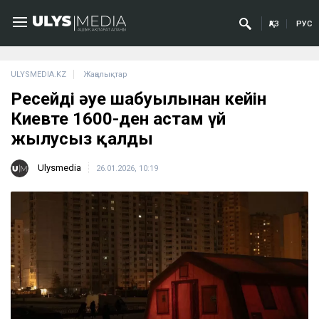
ҚАЗ
РУС
ULYSMEDIA.KZ
Жаңалықтар
Ресейдің әуе шабуылынан кейін
Киевте 1600-ден астам үй
жылусыз қалды
Ulysmedia
26.01.2026, 10:19