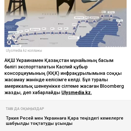
мұнайын тасымалдайтын
танкерлерге соққы жасамауға
көндірді - Bloomberg
Ulysmedia
08.08.2026, 11:19
Ulysmedia.kz коллажы
АҚШ Украинамен Қазақстан мұнайының басым