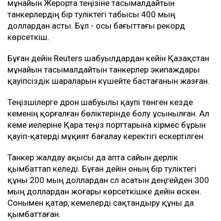
мұнайын Жерорта теңізіне тасымалдайтын
танкерлердің бір тәуліктегі табысы 400 мың
доллардан асты. Бұл - осы бағыттағы рекорд
көрсеткіш.
Бұған дейін Reuters шабуылдардан кейін Қазақстан
мұнайын тасымалдайтын танкерлер экипаждары
қауіпсіздік шараларын күшейте бастағанын жазған.
Теңізшілерге дрон шабуылы қаупі төнген кезде
кеменің қорғалған бөліктерінде болу ұсынылған. Ал
кеме иелеріне Қара теңіз порттарына кірмес бұрын
қауіп-қатерді мұқият бағалау керектігі ескертілген.
Танкер жалдау ақысы да апта сайын дерлік
қымбаттап келеді. Бұған дейін оның бір тәуліктегі
құны 200 мың доллардан сәл асатын деңгейден 300
мың доллардан жоғары көрсеткішке дейін өскен.
Сонымен қатар, кемелерді сақтандыру құны да
қымбаттаған.