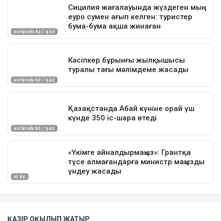
ҚАЗІР ОҚЫЛЫП ЖАТЫР