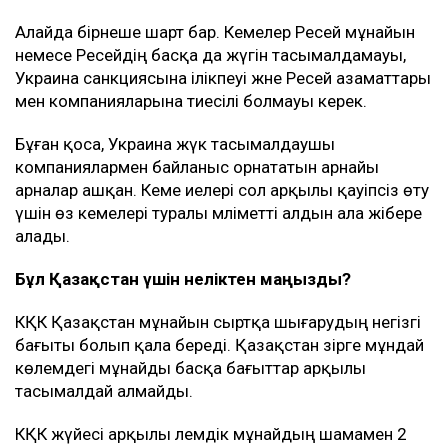
Алайда бірнеше шарт бар. Кемелер Ресей мұнайын
немесе Ресейдің басқа да жүгін тасымалдамауы,
Украина санкциясына ілікпеуі және Ресей азаматтары
мен компанияларына тиесілі болмауы керек.
Бұған қоса, Украина жүк тасымалдаушы
компаниялармен байланыс орнататын арнайы
арналар ашқан. Кеме иелері сол арқылы қауіпсіз өту
үшін өз кемелері туралы мәліметті алдын ала жібере
алады.
Бұл Қазақстан үшін неліктен маңызды?
КҚК Қазақстан мұнайын сыртқа шығарудың негізгі
бағыты болып қала береді. Қазақстан әзірге мұндай
көлемдегі мұнайды басқа бағыттар арқылы
тасымалдай алмайды.
КҚК жүйесі арқылы әлемдік мұнайдың шамамен 2