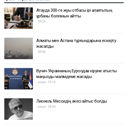
Ақтауда 300-ге жуық отбасы ірі алаяқтықтың
құрбаны болғанын айтты
09:24
Алматы мен Астана тұрғындарына ескерту
жасалды
09:06
Вучич Украинаның Еуроодаққа кіруіне қатысты
маңызды мәлімдеме жасады
кеше, 19:15
Лионель Мессидің әкесі қайтыс болды
кеше, 18:45