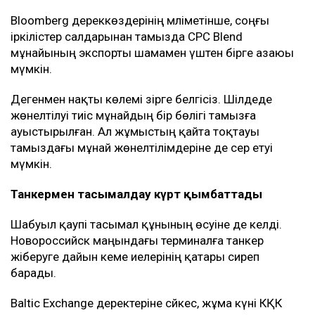
Bloomberg дереккөздерінің мәліметінше, соңғы
іркілістер салдарынан тамызда CPC Blend
мұнайының экспорты шамамен үштен бірге азаюы
мүмкін.
Дегенмен нақты көлемі әзірге белгісіз. Шілдеде
жөнелтілуі тиіс мұнайдың бір бөлігі тамызға
ауыстырылған. Ал жұмыстың қайта тоқтауы
тамыздағы мұнай жөнелтілімдеріне де әсер етуі
мүмкін.
Танкермен тасымалдау күрт қымбаттады
Шабуыл қаупі тасымал құнының өсуіне де әкелді.
Новороссийск маңындағы терминалға танкер
жіберуге дайын кеме иелерінің қатары сиреп
барады.
Baltic Exchange деректеріне сәйкес, жұма күні КҚК