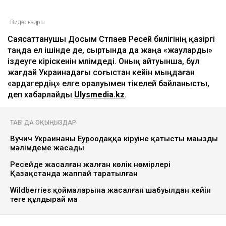
Видео кадры
Саясаттанушы Досым Сәтпаев Ресей билігінің қазіргі
таңда ел ішінде де, сыртында да жаңа «жауларды»
іздеуге кіріскенін мәлімдеді. Оның айтуынша, бұл
жағдай Украинадағы соғыстан кейін мыңдаған
«ардагердің» елге оралуымен тікелей байланысты,
деп хабарлайды
Ulysmedia.kz
.
ТАҒЫ ДА ОҚЫҢЫЗДАР
Вучич Украинаның Еуроодаққа кіруіне қатысты маңызды
мәлімдеме жасады
Ресейде жасалған жалған көлік нөмірлері
Қазақстанда жаппай таратылған
Wildberries қоймаларына жасалған шабуылдан кейін
теңге құлдырай ма