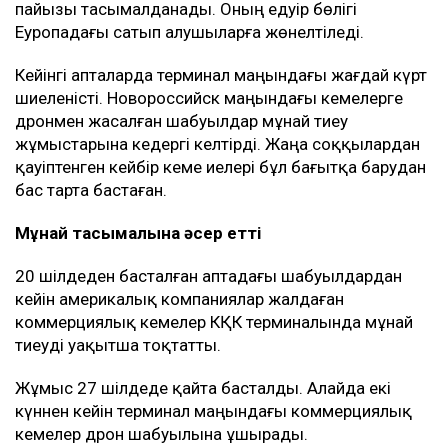
пайызы тасымалданады. Оның едәуір бөлігі
Еуропадағы сатып алушыларға жөнелтіледі.
Кейінгі апталарда терминал маңындағы жағдай күрт
шиеленісті. Новороссийск маңындағы кемелерге
дронмен жасалған шабуылдар мұнай тиеу
жұмыстарына кедергі келтірді. Жаңа соққылардан
қауіптенген кейбір кеме иелері бұл бағытқа барудан
бас тарта бастаған.
Мұнай тасымалына әсер етті
20 шілдеден басталған аптадағы шабуылдардан
кейін америкалық компаниялар жалдаған
коммерциялық кемелер КҚК терминалында мұнай
тиеуді уақытша тоқтатты.
Жұмыс 27 шілдеде қайта басталды. Алайда екі
күннен кейін терминал маңындағы коммерциялық
кемелер дрон шабуылына ұшырады.