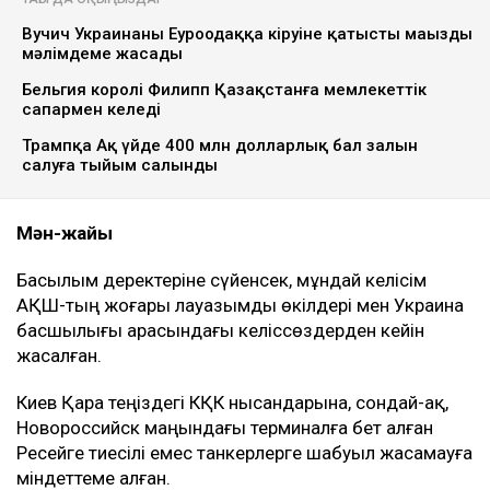
Вучич Украинаның Еуроодаққа кіруіне қатысты маңызды
мәлімдеме жасады
Бельгия королі Филипп Қазақстанға мемлекеттік
сапармен келеді
Трампқа Ақ үйде 400 млн долларлық бал залын
салуға тыйым салынды
Мән-жайы
Басылым деректеріне сүйенсек, мұндай келісім
АҚШ-тың жоғары лауазымды өкілдері мен Украина
басшылығы арасындағы келіссөздерден кейін
жасалған.
Киев Қара теңіздегі КҚК нысандарына, сондай-ақ,
Новороссийск маңындағы терминалға бет алған
Ресейге тиесілі емес танкерлерге шабуыл жасамауға
міндеттеме алған.