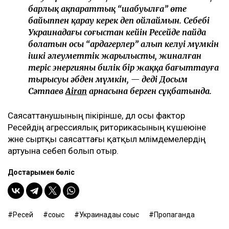
барлық ақпараттық “шабуылға” өте
байыппен қарау керек деп ойлаймын. Себебі
Украинадағы соғыстан кейін Ресейде пайда
болатын осы “ардагерлер” алып келуі мүмкін
ішкі әлеуметтік жарылысты, жиналған
теріс энергияны билік бір жаққа бағыттауға
тырысуы әбден мүмкін, — деді Досым
Сәтпаев
Airan
арнасына берген сұқбатында.
Саясаттанушының пікірінше, дәл осы фактор
Ресейдің агрессиялық риторикасының күшеюіне
және сыртқы саясаттағы қатқыл мәлімдемелердің
артуына себеп болып отыр.
Достарыңмен бөліс
Ресей
соғыс
Украинадағы соғыс
Пропаганда