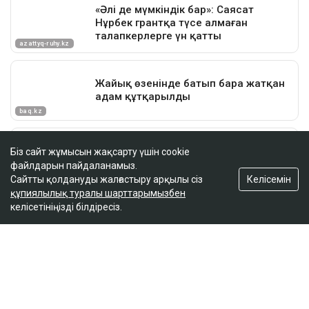
Біз сайт жұмысын жақсарту үшін cookie
файлдарын пайдаланамыз.
Келісемін
Сайтты қолдануды жалғастыру арқылы сіз
құпиялылық туралы шарттарымызбен
келісетініңізді білдіресіз.