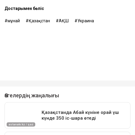
Достарыңмен бөліс
мұнай
Қазақстан
АҚШ
Украина