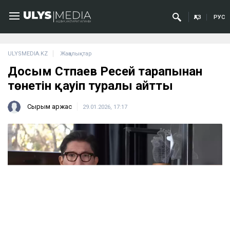
ҚАЗ
РУС
ULYSMEDIA.KZ
Жаңалықтар
Досым Сәтпаев Ресей тарапынан
төнетін қауіп туралы айтты
Сырым Қаржас
29.01.2026, 17:17