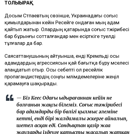
ТОЛЫҒЫРАҚ
Досым Сәтпаевтың сөзінше, Украинадағы соғыс
қимылдарынан кейін Ресейге ондаған мың адам
қайтып жатыр. Олардың қатарында соғыс тәжірибесі
бар бұрынғы сотталғандар мен есірткіге тәуелді
тұлғалар да бар.
Саясаттанушының айтуынша, енді Кремльді осы
адамдардың агрессиясын қай бағытқа бұру мәселесі
алаңдатып отыр. Осы себепті ол ресейлік
пропагандистердің соңғы мәлімдемелеріне жеңіл
қарамауға шақырады.
— Біз Кеңес Одағы ыдырағаннан кейін не
болғанын жақсы білеміз. Соғыс тәжірибесі
бар адамдардың бір бөлігі қылмыс әлеміне
кетті, енді бірі жалдамалы әскерге айналып,
шетел асқан еді. Сондықтан қазір жаңа
жауларды іздеуге қатысты жасалып жатқан