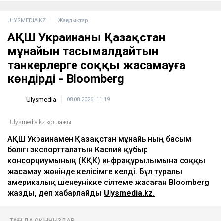
ULYSMEDIA.KZ
Жаңалықтар
АҚШ Украинаны Қазақстан
мұнайын тасымалдайтын
танкерлерге соққы жасамауға
көндірді - Bloomberg
Ulysmedia
08.08.2026, 11:19
Ulysmedia.kz коллажы
АҚШ Украинамен Қазақстан мұнайының басым
бөлігі экспортталатын Каспий құбыр
консорциумының (КҚК) инфрақұрылымына соққы
жасамау жөнінде келісімге келді. Бұл туралы
америкалық шенеунікке сілтеме жасаған Bloomberg
жазды, деп хабарлайды
Ulysmedia.kz.
ТАҒЫ ДА ОҚЫҢЫЗДАР