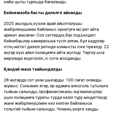
кейін құқықтық тұрғыда бағаланды.
Бейнежазба басты дәлелге айналды
2025 жылдың күзіне қарай айыпталушы
жәбірленушімен байланыс орнатуға екі рет қайта
әрекет жасаған. Сол сәттердің бірі подъездегі
бейнебақылау камерасына түсіп қалған, бұл кадрлар
істің негізгі дәлелі ретінде қылмыстық іске тіркелді. 22
қаңтар күні әйел полицияға қайта жүгінді. Тергеу қысқа
мерзімде жүргізіліп, іс сотқа жолданды.
Қандай жаза тағайындалды
28 қаңтарда сот үкім шығарды: 100 сағат қоғамдық
жұмыс. Сонымен қатар, ер адамға алкоголь тұтынуға
тыйым салынды, профилактикалық әңгімелесулер
үшін полицияға тұрақты түрде келіп тұру міндеттелді
және жәбірленушімен кез келген байланысқа
толықтай тыйым салынды. Үкімнің әзірге заңды