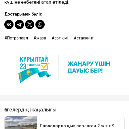
күшіне енбегені атап өтіледі.
Достарыңмен бөліс
Петропавл
жаза
сот үкімі
сталкинг