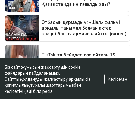
Біз сайт жұмысын жақсарту үшін cookie
файлдарын пайдаланамыз.
Келісемін
Сайтты қолдануды жалғастыру арқылы сіз
құпиялылық туралы шарттарымызбен
келісетініңізді білдіресіз.