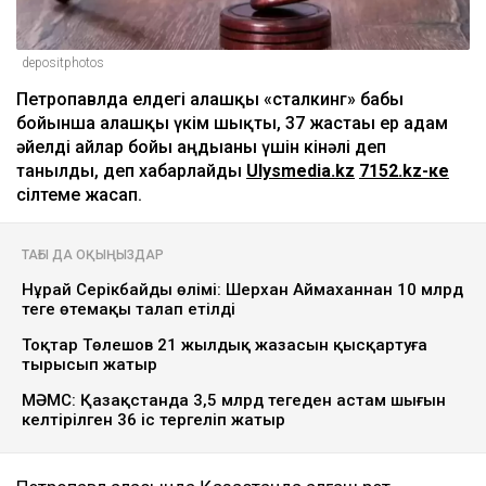
depositphotos
Петропавлда елдегі алғашқы «сталкинг» бабы
бойынша алғашқы үкім шықты, 37 жастағы ер адам
әйелді айлар бойы аңдығаны үшін кінәлі деп
танылды, деп хабарлайды
Ulysmedia.kz
7152.kz-ке
сілтеме жасап.
ТАҒЫ ДА ОҚЫҢЫЗДАР
Нұрай Серікбайдың өлімі: Шерхан Аймаханнан 10 млрд
теңге өтемақы талап етілді
Тоқтар Төлешов 21 жылдық жазасын қысқартуға
тырысып жатыр
МӘМС: Қазақстанда 3,5 млрд теңгеден астам шығын
келтірілген 36 іс тергеліп жатыр