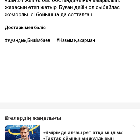
үшін 24 жылға бас бостандығынан айырылып,
жазасын өтеп жатыр. Бұған дейін ол сыбайлас
жемқорлық ісі бойынша да сотталған.
Достарыңмен бөліс
Қуандық Бишімбаев
Назым Қахарман