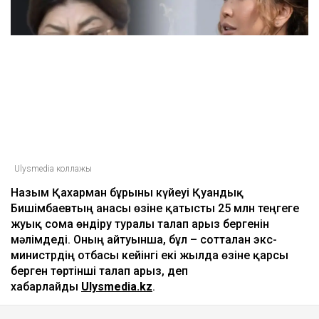
Ulysmedia коллажы
Назым Қахарман бұрынғы күйеуі Қуандық
Бишімбаевтың анасы өзіне қатысты 25 млн теңгеге
жуық сома өндіру туралы талап арыз бергенін
мәлімдеді. Оның айтуынша, бұл – сотталған экс-
министрдің отбасы кейінгі екі жылда өзіне қарсы
берген төртінші талап арыз, деп
хабарлайды
Ulysmedia.kz
.