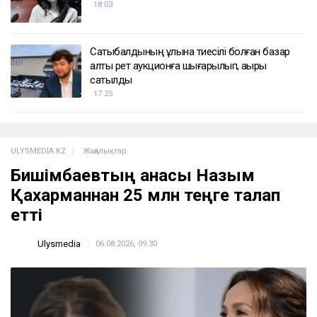
18:03
Сатыбалдының ұлына тиесілі болған базар
алты рет аукционға шығарылып, ақыры
сатылды
17:25
ULYSMEDIA.KZ
Жаңалықтар
Бишімбаевтың анасы Назым
Қахарманнан 25 млн теңге талап
етті
Ulysmedia
06.08.2026, 09:30