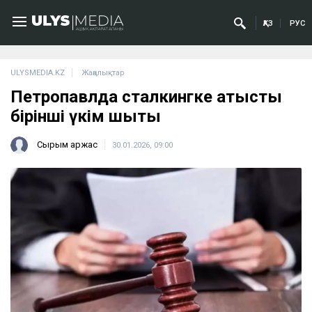
ҚАЗ
РУС
ULYSMEDIA.KZ
Жаңалықтар
Петропавлда сталкингке қатысты
бірінші үкім шықты
Сырым Қаржас
30.01.2026, 09:00