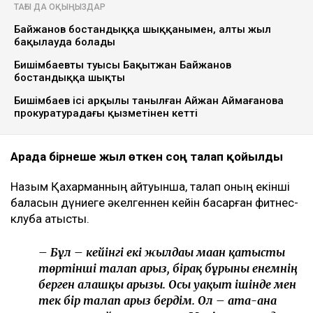
ТАҒЫ ДА ОҚЫҢЫЗДАР
Байжанов бостандыққа шыққанымен, алты жыл
бақылауда болады
Бишімбаевтың туысы Бақытжан Байжанов
бостандыққа шықты
Бишімбаев ісі арқылы танылған Айжан Аймағанова
прокуратурадағы қызметінен кетті
Арада бірнеше жыл өткен соң талап қойылды
Назым Қахарманның айтуынша, талап оның екінші
баласын дүниеге әкелгеннен кейін басқарған фитнес-
клубқа қатысты.
– Бұл – кейінгі екі жылдағы маған қатысты
төртінші талап арыз, бірақ бұрынғы енемнің
берген алғашқы арызы. Осы уақыт ішінде мен
тек бір талап арыз бердім. Ол – ата-ана