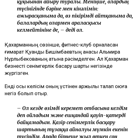
құқығынан айыру туралы. Меніңше, олардың
түсінігінде бәріне мен кінәлімін:
ажырасқаныма да, өз пікірімді айтқаныма да,
балалардың олармен араласқысы
келмейтініне де, – деді ол.
Қахарманның сөзінше, фитнес-клуб орналасқан
ғимарат Қуандық Бишімбаевтың анасы Альмира
Нұрлыбекованың атына рәсімделген. Ал Қахарман
бизнесті сенімгерлік басқару шарты негізінде
жүргізген.
Енді осы келісім оның үстінен қаржылық талап қоюға
негіз болып отыр.
– Ол кезде өзімді керемет отбасына келдім
деп ойладым және ешқандай қауіп-қатерді
байқамадым. Қазір сенімгерлік басқару
шартының тұзаққа айналуы мүмкін екенін
түсіндім. Арада бірнеше жыл өткен соң