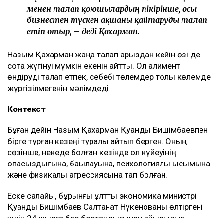
менен талап қоюшылардың пікірінше, осы
бизнестен түскен ақшаны қайтаруды талап
етіп отыр, – деді Қахарман.
Назым Қахарман жаңа талап арыздан кейін өзі де
сотқа жүгінуі мүмкін екенін айтты. Ол алимент
өндіруді талап етпек, себебі төлемдер толық көлемде
жүргізілмегенін мәлімдеді.
Контекст
Бұған дейін Назым Қахарман Қуандық Бишімбаевпен
бірге тұрған кезеңі туралы айтып берген. Оның
сөзінше, некеде болған кезінде ол күйеуінің
опасыздығына, бақылауына, психологиялық қысымына
және физикалық агрессиясына тап болған.
Еске салайық, бұрынғы ұлттық экономика министрі
Қуандық Бишімбаев Салтанат Нүкенованы өлтіргені