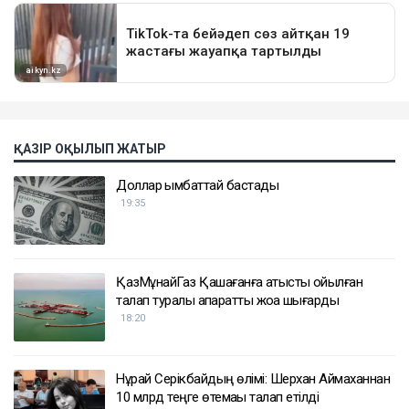
ҚАЗІР ОҚЫЛЫП ЖАТЫР
Доллар қымбаттай бастады
19:35
ҚазМұнайГаз Қашағанға қатысты қойылған
талап туралы ақпаратты жоққа шығарды
18:20
Нұрай Серікбайдың өлімі: Шерхан Аймаханнан
10 млрд теңге өтемақы талап етілді