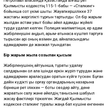
Петропавл қаласында Қазақстанда алғаш рет
Қылмыстық кодекстің 115-1-бабы — «Сталкинг»
бойынша сот үкімі шықты. Жауапкершілікке 37
жастағы жергілікті тұрғын тартылды. Ол бір жарым
жылдан астам уақыт бойы әйел адамды жүйелі
түрде қудалап келген. Полиция мәліметінше, ер адам
жәбірленушіні аңдып, қарым-қатынасқа күштеп тартуға
тырысқан әрі оның өзімен де, айналасындағы
адамдармен де жанжал туындатқан.
Бір жарым жылға созылған қысым
Жәбірленушінің айтуынша, тұрақты қудалау
салдарынан ол қала ішінде еркін жүріп-тұрудан және
адамдармен араласудан қорқатын күйге түскен. Бұған
дейін күдікті құқық қорғау органдарының назарына
бірнеше рет іліккен — боқтық сөздер айту, дене
жарақатын салу және әйелдің танысына шабуыл
жасау фактілері тіркелген. Жағдай Қылмыстық
кодекске сталкинг туралы жаңа бап күшіне енгеннен