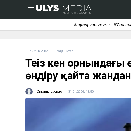
#қаңтар қақтығысы
#Украин
ULYSMEDIA.KZ
Жаңалықтар
Теңіз кен орнындағы 
өндіру қайта жанда
Сырым Қаржас
31.01.2026, 13:50