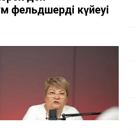
м фельдшердің күйеуі