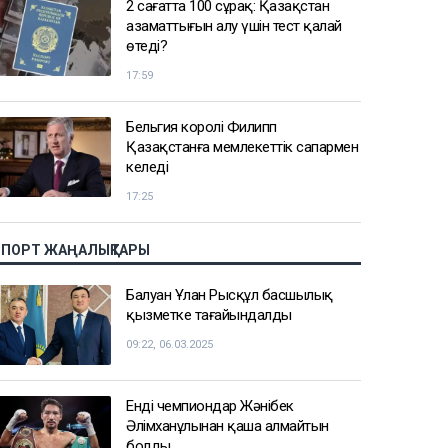
2 сағатта 100 сұрақ: Қазақстан
азаматтығын алу үшін тест қалай
өтеді?
17:59
Бельгия королі Филипп
Қазақстанға мемлекеттік сапармен
келеді
17:25
СПОРТ ЖАҢАЛЫҚТАРЫ
Балуан Ұлан Рысқұл басшылық
қызметке тағайындалды
09:22, 06.03.2025
Енді чемпиондар Жәнібек
Әлімханұлынан қаша алмайтын
болды