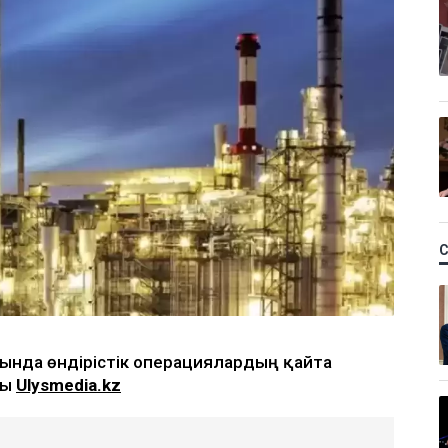
рнында өндірістік операциялардың қайта
ды
Ulysmedia.kz