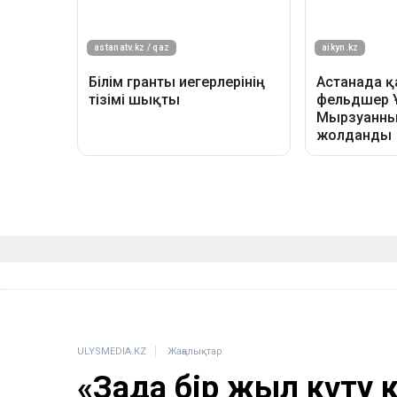
ULYSMEDIA.KZ
Жаңалықтар
«Заңда бір жыл күту 