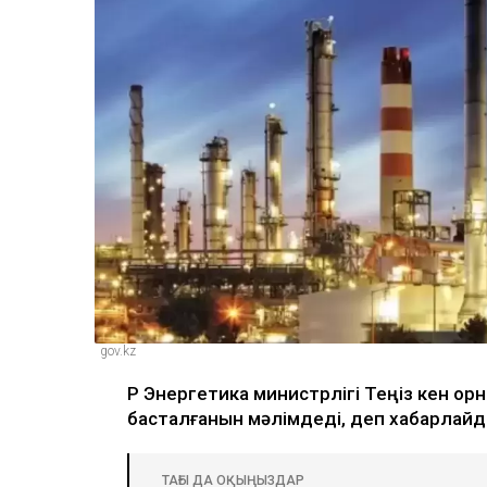
gov.kz
ҚР Энергетика министрлігі Теңіз кен о
басталғанын мәлімдеді, деп хабарлай
ТАҒЫ ДА ОҚЫҢЫЗДАР