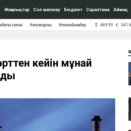
Жаңалықтар
Сол жағалау
Бюджет
Сараптама
Аймақ
адағы соғыс
#жемқорлық
#тағайындау
$
469.93
€
541.
Қ
өрттен кейін мұнай
нды