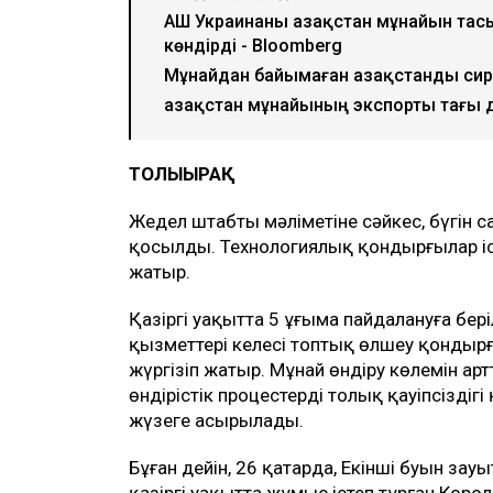
АҚШ Украинаны Қазақстан мұнайын та
көндірді - Bloomberg
Мұнайдан байымаған Қазақстанды си
Қазақстан мұнайының экспорты тағы 
ТОЛЫҒЫРАҚ
Жедел штабтың мәліметіне сәйкес, бүгін са
қосылды. Технологиялық қондырғылар і
жатыр.
Қазіргі уақытта 5 ұңғыма пайдалануға бер
қызметтері келесі топтық өлшеу қонды
жүргізіп жатыр. Мұнай өндіру көлемін а
өндірістік процестердің толық қауіпсіздігі
жүзеге асырылады.
Бұған дейін, 26 қаңтарда, Екінші буын за
қазіргі уақытта жұмыс істеп тұрған Корол