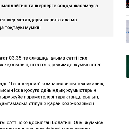
сымалдайтын танкерлерге соққы жасамауға
рек жер металдары жарыта ала ма
да тоқтауы мүмкін
ғат 03:35-те алғашқы ұңғыма сәтті іске
ске қосылып, штаттық режимде жұмыс істеп
ілді. "Теңізшевройл" компаниясының техникалық
рғысын іске қосуға дайындық жұмыстарын
рттыру жүйе параметрлері тұрақтандырылып,
 қамтамасыз етілуіне қарай кезең-кезеңімен
уыты сәтті іске қосылған болатын. Оның жұмысы
ев кен орнынан жеткізілетін шикізатпен