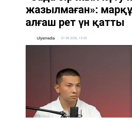
жазылмаған»: марқұ
алғаш рет үн қатты
Ulysmedia
07.08.2026, 13:50