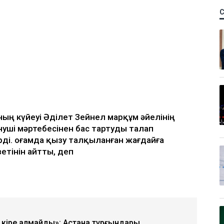
ың күйеуі Әділет Зейнел марқұм әйелінің
уші мәртебесінен бас тартуды талап
рді. Қоғамда қызу талқыланған жағдайға
зетінін айтты, деп
 кіре алмайды»: Астана тұрғындары