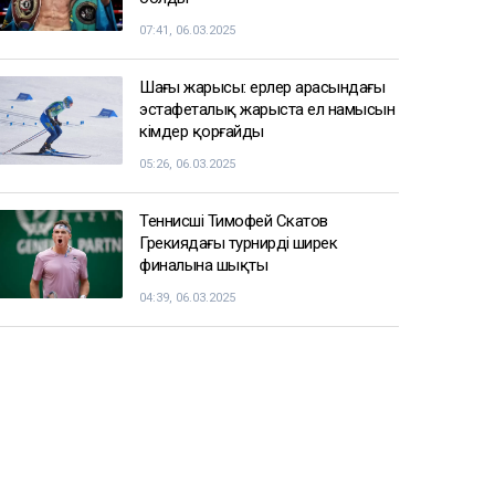
07:41, 06.03.2025
Шаңғы жарысы: ерлер арасындағы
эстафеталық жарыста ел намысын
кімдер қорғайды
05:26, 06.03.2025
Теннисші Тимофей Скатов
Грекиядағы турнирдің ширек
финалына шықты
04:39, 06.03.2025