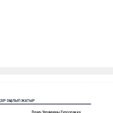
АЗІР ОҚЫЛЫП ЖАТЫР
Вучич Украинаның Еуроодаққа