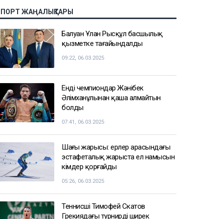
СПОРТ ЖАҢАЛЫҚТАРЫ
Балуан Ұлан Рысқұл басшылық
қызметке тағайындалды
09:22, 06.03.2025
Енді чемпиондар Жәнібек
Әлімханұлынан қаша алмайтын
болды
07:41, 06.03.2025
Шаңғы жарысы: ерлер арасындағы
эстафеталық жарыста ел намысын
кімдер қорғайды
05:26, 06.03.2025
Теннисші Тимофей Скатов
Грекиядағы турнирдің ширек