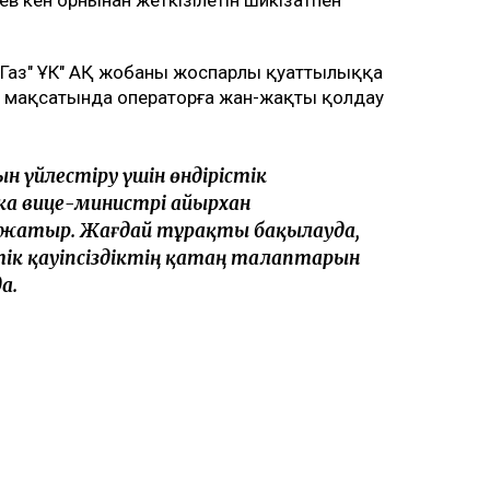
йГаз" ҰК" АҚ жобаның жоспарлы қуаттылыққа
 мақсатында операторға жан-жақты қолдау
 үйлестіру үшін өндірістік
ка вице-министрі Қайырхан
 жатыр. Жағдай тұрақты бақылауда,
ік қауіпсіздіктің қатаң талаптарын
а.