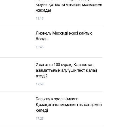
кіруіне қатысты маңызды мәлімдеме
жасады
19:15
Лионель Мессидің әкесі қайтыс
болды
18:45
2 сағатта 100 сұрақ: Қазақстан
азаматтығын алу үшін тест қалай
өтеді?
17:59
Бельгия королі Филипп
Қазақстанға мемлекеттік сапармен
келеді
17:25