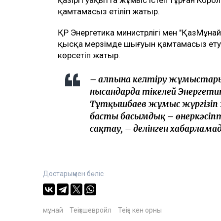
қамтамасыз етіліп жатыр.
ҚР Энергетика министрлігі мен "ҚазМұна
қысқа мерзімде шығуын қамтамасыз ету
көрсетіп жатыр.
– Қалпына келтіру жұмыстарын
нысандарда тікелей Энергети
Тұтқышбаев жұмыс жүргізіп
басты басымдық – өнеркәсіпт
сақтау, – делінген хабарламад
Достарыңмен бөліс
мұнай
Теңізшевройл
Теңіз кен орны