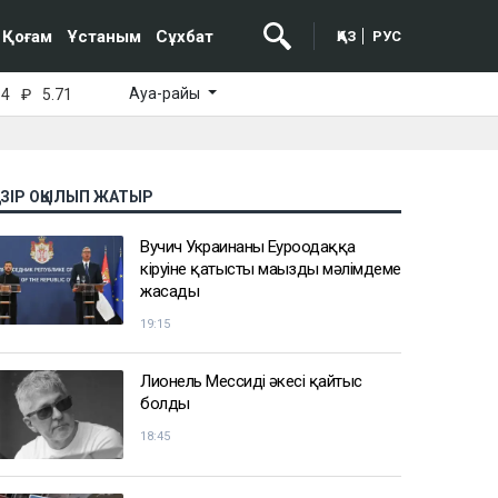
Қоғам
Ұстаным
Сұхбат
ҚАЗ
РУС
Ауа-райы
64
₽
5.71
АЗІР ОҚЫЛЫП ЖАТЫР
Вучич Украинаның Еуроодаққа
кіруіне қатысты маңызды мәлімдеме
жасады
19:15
Лионель Мессидің әкесі қайтыс
болды
18:45