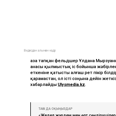
Видеодан алынған кадр
Қаза тапқан фельдшер Ұлдана Мырзуанн
анасы қылмыстық іс бойынша жәбірлен
еткеніне қатысты алғаш рет пікір білді
қарамастан, ол істі соңына дейін жеткі
хабарлайды
Ulysmedia.kz
.
ТАҒЫ ДА ОҚЫҢЫЗДАР
«Жедел жәрдем мен өрт сөндірушілер