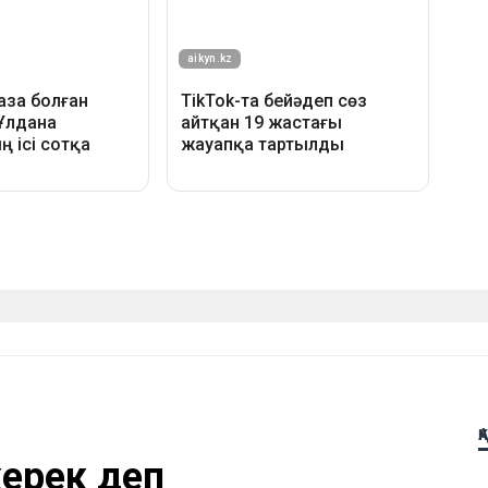
Қ
керек деп